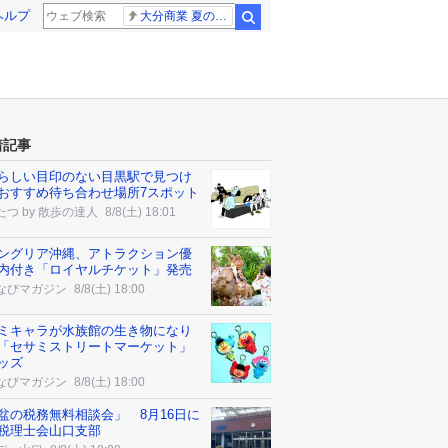
ヘルプ
大分商業 夏の甲子園
検索
着記事
らしい目印のない目黒駅で見つけ
おすすめ待ち合わせ場所7スポット
たつ by 散歩の達人
8/8(土) 18:01
ングリア沖縄、アトラクション優
内付き「ロイヤルチケット」発売
なびマガジン
8/8(土) 18:00
ミキャラが水族館の生き物になり
「セサミストリートマーケット」
ッズ
なびマガジン
8/8(土) 18:00
盆の税務無料相談会」 8月16日に
税理士会山口支部