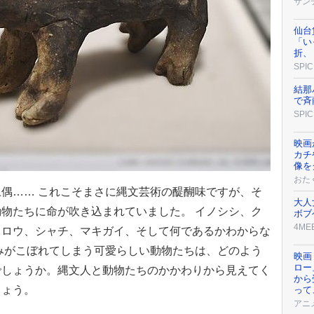
サン
仙台
「い
折、
SPIC
結那
で斉
SPIC
映画
カチ
像を
おた
偶…… これこそまさに縄文芸術の醍醐味ですが、そ
大人
物たちに命が吹き込まれていました。 イノシシ、ク
ボブ
4ME
クロウ、シャチ、マキガイ、そして何であるかわからな
みがこぼれてしまう可愛らしい動物たちは、どのよう
映画『
ロー
でしょうか。縄文人と動物たちのかかわりから見えてく
から
しょう。
って
アニ