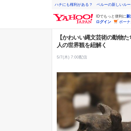
Y
ハチにも権利がある？ ペルーの新しいルー
a
IDでもっと便利に
新
h
ログイン
ボーナ
o
o
【かわいい縄文芸術の動物た
!
人の世界観を紐解く
J
A
5/7(木) 7:00配信
P
A
N