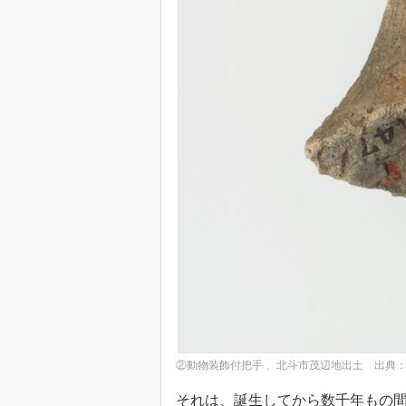
②動物装飾付把手 、北斗市茂辺地出土 出典：Co
それは、誕生してから数千年もの