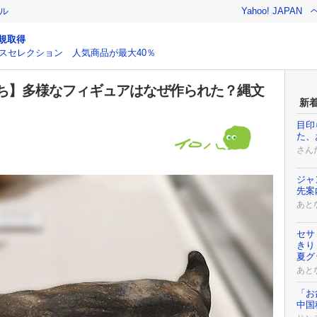
ル
Yahoo! JAPAN
規取得
スセレクション 人気商品が最大40％
ち】多様なフィギュアはなぜ作られた？縄文
新
目印
た、
さん
ジャ
先案
あと
セサ
きり
夏グ
あと
「お
中国