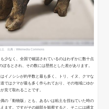
典：Wikimedia Commons
ても少なく、全国で確認されているのはわずかに数十点
のぼるとされ、その数には歴然とした差があります。
合はイノシシが約半数と最も多く、トリ、イヌ、クマな
海道ではクマが最も多く作られており、その地域にゆか
性が見て取れることです。
土偶の「動物版」とも、あるいは粘土を捏ねていた時の
思えます。ですがその細部を観察すると、そこには縄文