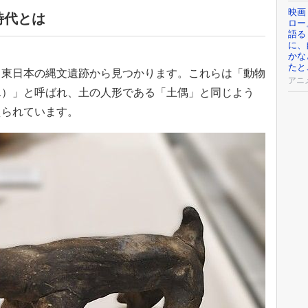
映画『
時代とは
ロー
語る
に、
かな
たと
、東日本の縄文遺跡から見つかります。これらは「動物
アニ
ん）」と呼ばれ、土の人形である「土偶」と同じよう
えられています。