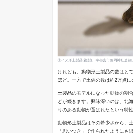
①イヌ形土製品(複製)、宇都宮市藤岡神社遺跡出土 出
けれども、動物形土製品の数はと
ほど。一方で土偶の数は約2万点に
土製品のモデルになった動物の割
どが続きます。興味深いのは、北
りのある動物が選ばれたという特
動物形土製品はその希少さから、
「思いつき」で作られたようにも