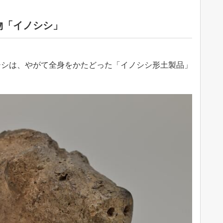
物「イノシシ」
シシは、やがて全身をかたどった「イノシシ形土製品」