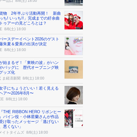
デー山口
8/8(土) 18:00
貨物 2年半ぶり活動再開！ 新曲
っち! いっち!!」完成までの紆余曲
トゥアーの見どころとは？
E
8/8(土) 18:00
バースデーイベント2026のゲスト
藤朱夏＆愛美の出演が決定
E
8/8(土) 18:00
が始まるぞ！「東映の波」がハン
やバッグに 歴代オープニング映
グッズ化
くま経済新聞
8/8(土) 18:00
女子にちょうどいい！若く見える
ヘア〜2026年8月〜
EE
8/8(土) 18:00
THE RIBBON HERO リボンヒー
』パイン役・小林星蘭さんが作品
受け取ったメッセージ「逃げない
、悪くない」
メイトタイムズ
8/8(土) 18:00