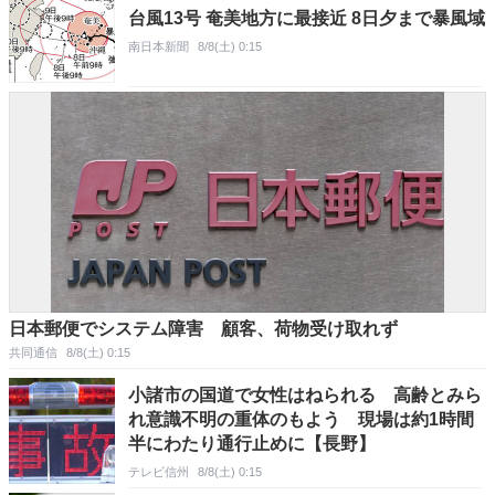
台風13号 奄美地方に最接近 8日夕まで暴風域
南日本新聞
8/8(土) 0:15
日本郵便でシステム障害 顧客、荷物受け取れず
共同通信
8/8(土) 0:15
小諸市の国道で女性はねられる 高齢とみら
れ意識不明の重体のもよう 現場は約1時間
半にわたり通行止めに【長野】
テレビ信州
8/8(土) 0:15