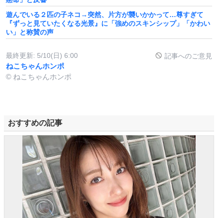
遊んでいる２匹の子ネコ→突然、片方が襲いかかって…尊すぎて
『ずっと見ていたくなる光景』に「強めのスキンシップ」「かわい
い」と称賛の声
最終更新:
5/10(日) 6:00
記事へのご意見
ねこちゃんホンポ
© ねこちゃんホンポ
おすすめの記事