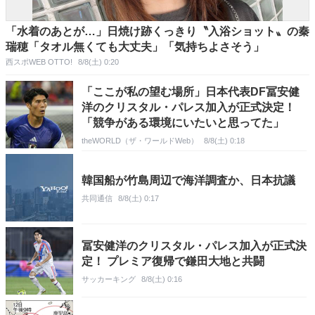
「水着のあとが…」日焼け跡くっきり〝入浴ショット〟の秦
瑞穂「タオル無くても大丈夫」「気持ちよさそう」
西スポWEB OTTO!
8/8(土) 0:20
「ここが私の望む場所」日本代表DF冨安健
洋のクリスタル・パレス加入が正式決定！
「競争がある環境にいたいと思ってた」
theWORLD（ザ・ワールドWeb）
8/8(土) 0:18
韓国船が竹島周辺で海洋調査か、日本抗議
共同通信
8/8(土) 0:17
冨安健洋のクリスタル・パレス加入が正式決
定！ プレミア復帰で鎌田大地と共闘
サッカーキング
8/8(土) 0:16