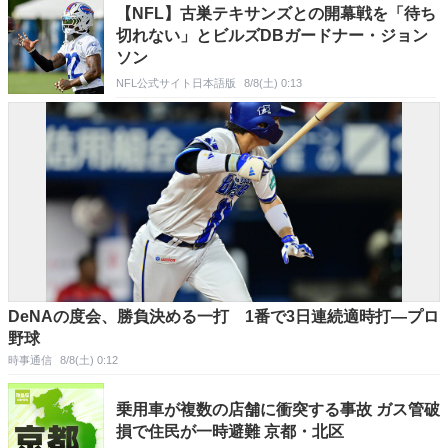
【NFL】古巣テキサンズとの開幕戦を「待ち
切れない」とビルズDBガードナー・ジョン
ソン
NFL公式サイト日本語版
8/8(土) 0:13
DeNAの度会、勝負決める一打 1番で3日連続適時打―プロ
野球
時事通信
8/8(土) 0:12
乗用車が複数の店舗に衝突する事故 ガス管破
損で住民が一時避難 京都・北区