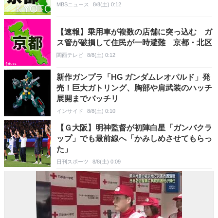
MBSニュース
8/8(土) 0:12
【速報】乗用車が複数の店舗に突っ込む ガ
ス管が破損して住民が一時避難 京都・北区
関西テレビ
8/8(土) 0:12
新作ガンプラ「HG ガンダムレオパルド」発
売！巨大ガトリング、胸部や肩武装のハッチ
展開までバッチリ
インサイド
8/8(土) 0:10
【Ｇ大阪】明神監督が初陣白星「ガンバクラ
ップ」でも最前線へ「かみしめさせてもらっ
た」
日刊スポーツ
8/8(土) 0:09