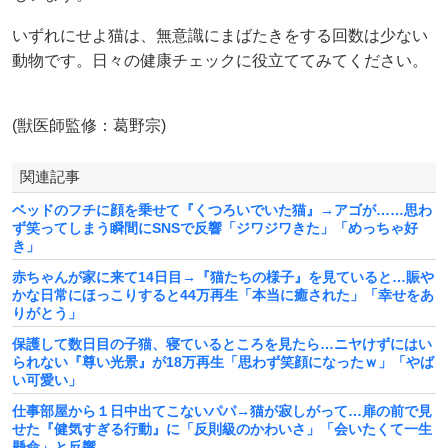
いずれにせよ猫は、無意識にまばたきをする回数は少ない
動物です。日々の健康チェックに役立ててみてください。
(獣医師監修：葛野宗)
関連記事
ベッドのフチに顔を乗せて『くつろいでいた猫』→アゴが……思わ
ず笑ってしまう瞬間にSNSで反響「ジワジワきた」「めっちゃ好
き」
赤ちゃんが家に来て14日目→『猫たちの様子』を見ていると…賑や
かな日常にほっこりすると44万再生「本当に癒された」「幸せをあ
りがとう」
保護して数日目の子猫、寝ているところを見たら…ニヤけずにはい
られない『尊い光景』が18万再生「思わず笑顔になったｗ」「やば
い可愛い」
仕事部屋から１日中出てこないパパ→猫が寂しがって…扉の前で見
せた『健気すぎる行動』に「反則級のかわいさ」「会いたくて一生
懸命」と反響