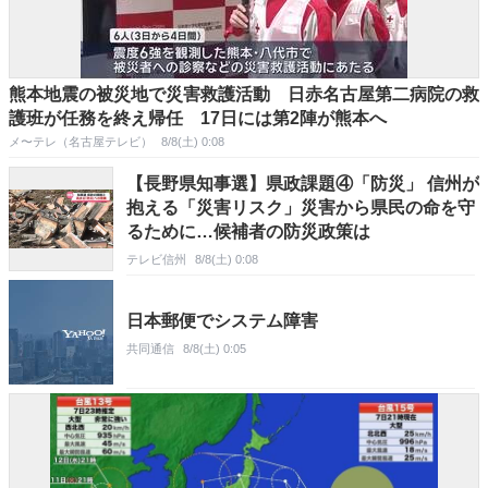
熊本地震の被災地で災害救護活動 日赤名古屋第二病院の救
護班が任務を終え帰任 17日には第2陣が熊本へ
メ〜テレ（名古屋テレビ）
8/8(土) 0:08
【長野県知事選】県政課題④「防災」 信州が
抱える「災害リスク」災害から県民の命を守
るために…候補者の防災政策は
テレビ信州
8/8(土) 0:08
日本郵便でシステム障害
共同通信
8/8(土) 0:05