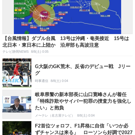
【台風情報】ダブル台風 13号は沖縄・奄美接近 15号は
北日本・東日本に上陸か 沿岸部も高波注意
テレビ静岡NEWS
8/8(土) 0:05
G大阪のGK荒木、反省のデビュー戦 Jリー
グ
時事通信
8/8(土) 0:04
岐阜県警の新本部長に山口寛峰さんが着任
「特殊詐欺やサイバー犯罪の捜査力を強化し
たい」と抱負
メ〜テレ（名古屋テレビ）
8/8(土) 0:04
F2首位ツォロフ、F1昇格に自信「いつか必
ずチャンスは来る」 ローソンら好調で2027