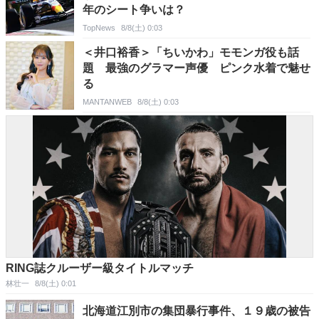
年のシート争いは？
TopNews
8/8(土) 0:03
＜井口裕香＞「ちいかわ」モモンガ役も話
題 最強のグラマー声優 ピンク水着で魅せ
る
MANTANWEB
8/8(土) 0:03
RING誌クルーザー級タイトルマッチ
林壮一
8/8(土) 0:01
北海道江別市の集団暴行事件、１９歳の被告