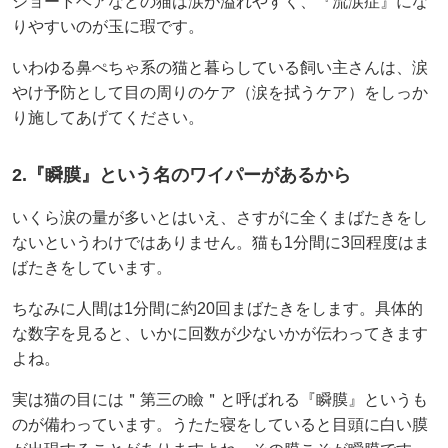
ショートヘアなどの猫は涙が溢れやすく、『流涙症』にな
りやすいのが玉に瑕です。
いわゆる鼻ぺちゃ系の猫と暮らしている飼い主さんは、涙
やけ予防として目の周りのケア（涙を拭うケア）をしっか
り施してあげてください。
2.『瞬膜』という名のワイパーがあるから
いくら涙の量が多いとはいえ、さすがに全くまばたきをし
ないというわけではありません。猫も1分間に3回程度はま
ばたきをしています。
ちなみに人間は1分間に約20回まばたきをします。具体的
な数字を見ると、いかに回数が少ないかが伝わってきます
よね。
実は猫の目には＂第三の瞼＂と呼ばれる『瞬膜』というも
のが備わっています。うたた寝をしていると目頭に白い膜