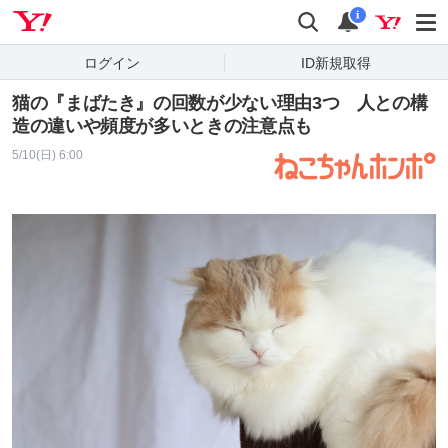
Yahoo! JAPAN
検索
通知
i
ログイン
ID新規取得
猫の『まばたき』の回数が少ない理由3つ 人との構
造の違いや頻度が多いときの注意点も
5/10(日) 6:00