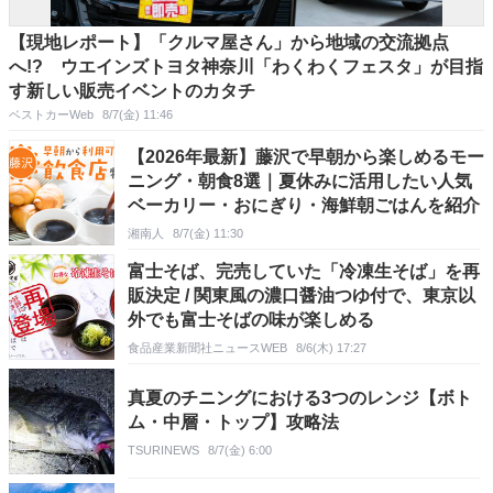
【現地レポート】「クルマ屋さん」から地域の交流拠点
へ!? ウエインズトヨタ神奈川「わくわくフェスタ」が目指
す新しい販売イベントのカタチ
ベストカーWeb
8/7(金) 11:46
【2026年最新】藤沢で早朝から楽しめるモー
ニング・朝食8選｜夏休みに活用したい人気
ベーカリー・おにぎり・海鮮朝ごはんを紹介
湘南人
8/7(金) 11:30
富士そば、完売していた「冷凍生そば」を再
販決定 / 関東風の濃口醤油つゆ付で、東京以
外でも富士そばの味が楽しめる
食品産業新聞社ニュースWEB
8/6(木) 17:27
真夏のチニングにおける3つのレンジ【ボト
ム・中層・トップ】攻略法
TSURINEWS
8/7(金) 6:00