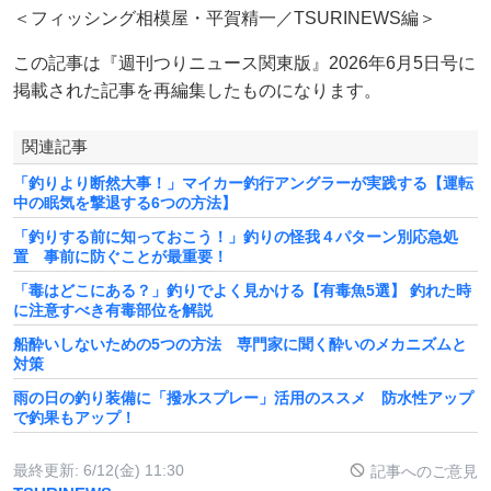
＜フィッシング相模屋・平賀精一／TSURINEWS編＞
この記事は『週刊つりニュース関東版』2026年6月5日号に
掲載された記事を再編集したものになります。
関連記事
「釣りより断然大事！」マイカー釣行アングラーが実践する【運転
中の眠気を撃退する6つの方法】
「釣りする前に知っておこう！」釣りの怪我４パターン別応急処
置 事前に防ぐことが最重要！
「毒はどこにある？」釣りでよく見かける【有毒魚5選】 釣れた時
に注意すべき有毒部位を解説
船酔いしないための5つの方法 専門家に聞く酔いのメカニズムと
対策
雨の日の釣り装備に「撥水スプレー」活用のススメ 防水性アップ
で釣果もアップ！
最終更新:
6/12(金) 11:30
記事へのご意見