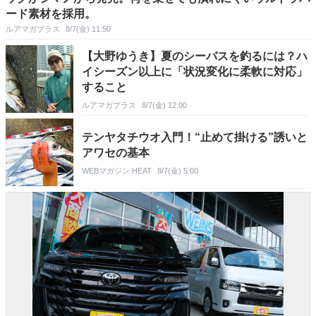
ード素材を採用。
ルアマガプラス
8/7(金) 11:50
【大野ゆうき】夏のシーバスを釣るには？ハ
イシーズン以上に「状況変化に柔軟に対応」
すること
ルアマガプラス
8/7(金) 12:00
テンヤタチウオ入門！“止めて掛ける”誘いと
アワセの基本
WEBマガジン HEAT
8/7(金) 5:00