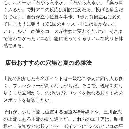
も、ルアーが「右から入るか」「左から入るか」「真っ直
ぐ入るか」で野アユの反応は劇的に変わる。投げる角度だ
けでなく、自分が立つ位置を半歩、1歩と前後左右に変え
て同じように狙う（※1回のキャスト中には動かないこ
と）。ルアーの通るコースが微妙に変わるだけで、それま
で追わなかったアユが、急に追ってくるリアルな釣りを体
感できる。
店長おすすめの穴場と夏の必勝法
上記で紹介した有名ポイントは一級地帯ゆえに釣り人も多
く、プレッシャーが高くなりがちだ。そこで、現場を知り
尽くした立場から、のびのびとロッドを振れるおすすめの
スポットを提案したい。
それが、少し下流に位置する国道246号線下や、三川合流
の上流にある本流の圏央道下だ。これらのエリアは、昭和
橋や上依知などの超メジャーポイントに比べるとアユの平