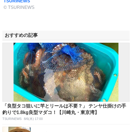
TSURINEWS
© TSURINEWS
おすすめの記事
「良型タコ狙いに竿とリールは不要？」 テンヤ仕掛けの手
釣りで1.8kg良型マダコ！【川崎丸・東京湾】
TSURINEWS
8/6(木) 17:00