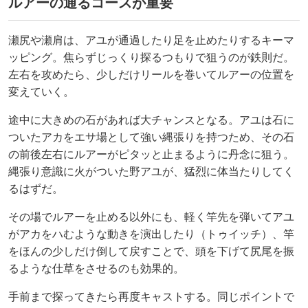
ルアーの通るコースが重要
瀬尻や瀬肩は、アユが通過したり足を止めたりするキーマ
ッピング。焦らずじっくり探るつもりで狙うのが鉄則だ。
左右を攻めたら、少しだけリールを巻いてルアーの位置を
変えていく。
途中に大きめの石があれば大チャンスとなる。アユは石に
ついたアカをエサ場として強い縄張りを持つため、その石
の前後左右にルアーがピタッと止まるように丹念に狙う。
縄張り意識に火がついた野アユが、猛烈に体当たりしてく
るはずだ。
その場でルアーを止める以外にも、軽く竿先を弾いてアユ
がアカをハむような動きを演出したり（トゥイッチ）、竿
をほんの少しだけ倒して戻すことで、頭を下げて尻尾を振
るような仕草をさせるのも効果的。
手前まで探ってきたら再度キャストする。同じポイントで