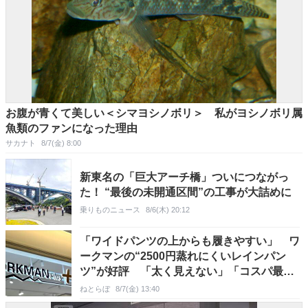
お腹が青くて美しい＜シマヨシノボリ＞ 私がヨシノボリ属
魚類のファンになった理由
サカナト
8/7(金) 8:00
新東名の「巨大アーチ橋」ついにつながっ
た！ “最後の未開通区間”の工事が大詰めに
乗りものニュース
8/6(木) 20:12
「ワイドパンツの上からも履きやすい」 ワ
ークマンの“2500円蒸れにくいレインパン
ツ”が好評 「太く見えない」「コスパ最
高！」の声
ねとらぼ
8/7(金) 13:40