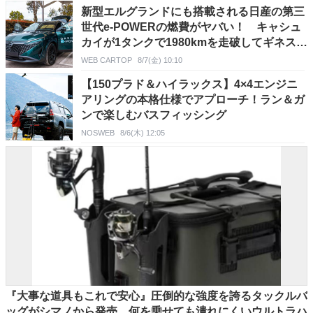
新型エルグランドにも搭載される日産の第三
世代e-POWERの燃費がヤバい！ キャシュ
カイが1タンクで1980kmを走破してギネスに
認定!!
WEB CARTOP
8/7(金) 10:10
【150プラド＆ハイラックス】4×4エンジニ
アリングの本格仕様でアプローチ！ラン＆ガ
ンで楽しむバスフィッシング
NOSWEB
8/6(木) 12:05
『大事な道具もこれで安心』圧倒的な強度を誇るタックルバ
ッグがシマノから発売。何を乗せても潰れにくいウルトラハ