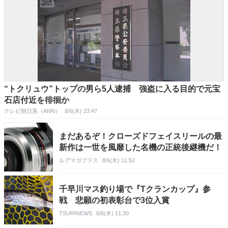
“トクリュウ”トップの男ら5人逮捕 強盗に入る目的で元宝
石店付近を徘徊か
テレビ朝日系（ANN）
8/6(木) 23:47
まだあるぞ！クローズドフェイスリールの最
新作は一世を風靡した名機の正統後継機だ！
ルアマガプラス
8/6(木) 11:52
千早川マス釣り場で『Tクランカップ』参
戦 悲願の初表彰台で3位入賞
TSURINEWS
8/6(木) 11:30