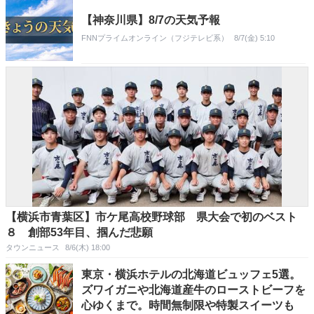
【神奈川県】8/7の天気予報
FNNプライムオンライン（フジテレビ系）
8/7(金) 5:10
【横浜市青葉区】市ケ尾高校野球部 県大会で初のベスト
８ 創部53年目、掴んだ悲願
タウンニュース
8/6(木) 18:00
東京・横浜ホテルの北海道ビュッフェ5選。
ズワイガニや北海道産牛のローストビーフを
心ゆくまで。時間無制限や特製スイーツも