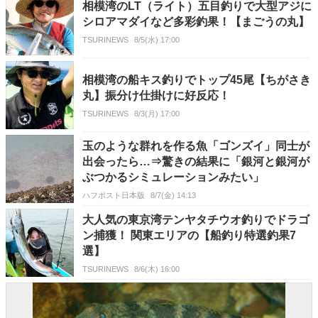
相模湾のLT（ライト）五目釣りで大型アジに
シロアマダイなど多彩釣果！【まごうの丸】
TSURINEWS
8/5(水) 17:00
相模湾の船キス釣りでトップ45尾【ちがさき
丸】振分け仕掛けに好反応！
TSURINEWS
8/3(月) 17:00
玉のような群れを作る魚「ゴンズイ」同士が
出会ったら…⇒驚きの結果に「銀河と銀河が
ぶつかるシミュレーションみたい」
ハフポスト日本版
8/7(金) 14:13
大人気の東京湾テンヤタチウオ釣りでドラゴ
ン捕獲！ 関東エリアの【船釣り特選釣果7
選】
TSURINEWS
8/6(木) 16:00