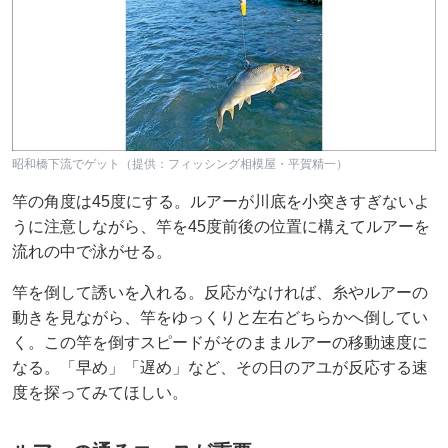
昭和橋下流でゲット（提供：フィッシング相模屋・平賀精一）
竿の角度は45度にする。ルアーが川底を小突きすぎないよ
うに注意しながら、竿を45度前後の位置に構えてルアーを
流れの中で泳がせる。
竿を倒して誘いを入れる。反応がなければ、糸やルアーの
動きを見ながら、竿をゆっくりと左右どちらかへ倒してい
く。この竿を倒すスピードがそのままルアーの移動速度に
なる。「早め」「遅め」など、その日のアユが反応する速
度を探ってみてほしい。