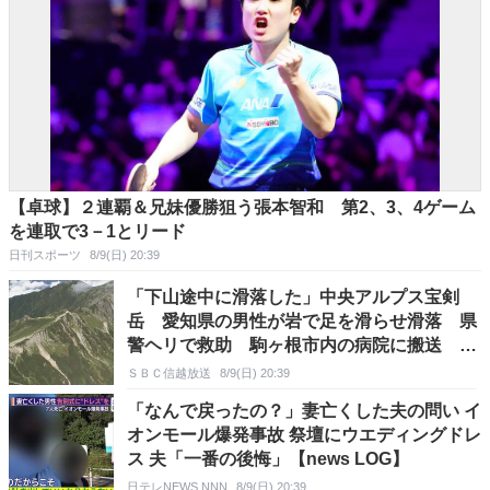
【卓球】２連覇＆兄妹優勝狙う張本智和 第2、3、4ゲーム
を連取で3－1とリード
日刊スポーツ
8/9(日) 20:39
「下山途中に滑落した」中央アルプス宝剣
岳 愛知県の男性が岩で足を滑らせ滑落 県
警ヘリで救助 駒ヶ根市内の病院に搬送 長
野
ＳＢＣ信越放送
8/9(日) 20:39
「なんで戻ったの？」妻亡くした夫の問い イ
オンモール爆発事故 祭壇にウエディングドレ
ス 夫「一番の後悔」【news LOG】
日テレNEWS NNN
8/9(日) 20:39