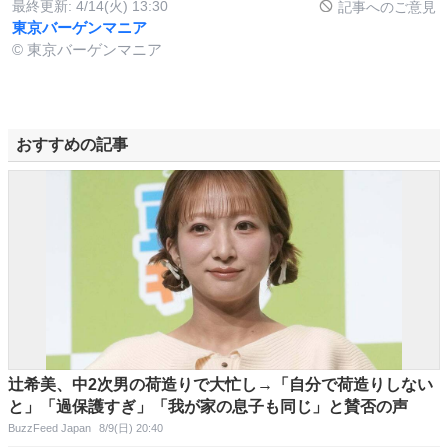
最終更新:
4/14(火) 13:30
記事へのご意見
東京バーゲンマニア
© 東京バーゲンマニア
おすすめの記事
辻希美、中2次男の荷造りで大忙し→「自分で荷造りしない
と」「過保護すぎ」「我が家の息子も同じ」と賛否の声
BuzzFeed Japan
8/9(日) 20:40