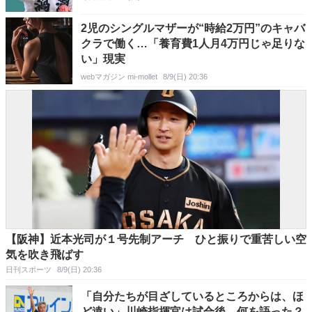
2児のシングルマザーが“時給2万円”のキャバ
クラで働く…「養育費1人月4万円じゃ足りな
い」現実
webマガジン mi-mollet
8/9(日) 20:36
【阪神】近本光司が１号先制アーチ ひと振りで重苦しい空
気を吹き飛ばす
日刊スポーツ
8/9(日) 20:36
「自分たちが目ざしているところからは、ほ
ど遠い」川崎指揮官は試合後、何を語った？