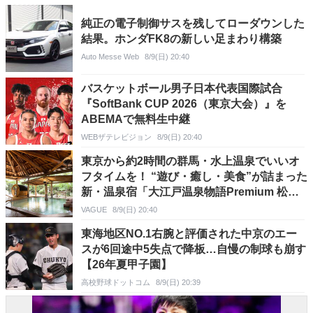
純正の電子制御サスを残してローダウンした
結果。ホンダFK8の新しい足まわり構築
Auto Messe Web
8/9(日) 20:40
バスケットボール男子日本代表国際試合
『SoftBank CUP 2026（東京大会）』を
ABEMAで無料生中継
WEBザテレビジョン
8/9(日) 20:40
東京から約2時間の群馬・水上温泉でいいオ
フタイムを！ “遊び・癒し・美食”が詰まった
新・温泉宿「大江戸温泉物語Premium 松乃
井」はどこが見どころ？
VAGUE
8/9(日) 20:40
東海地区NO.1右腕と評価された中京のエー
スが6回途中5失点で降板…自慢の制球も崩す
【26年夏甲子園】
高校野球ドットコム
8/9(日) 20:39