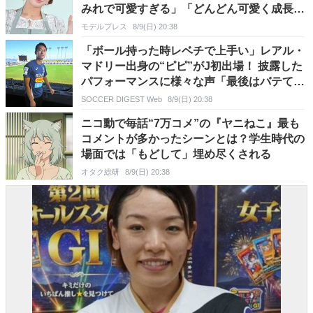
みれで可愛すぎる」「どんどん可愛く成長し
てる」と反響
モデルプレス
8/9(日) 20:38
「ボール持った時レベチで上手い」レアル・
マドリー出身の“ピピ”がJ初出場！ 披露した
パフォーマンスに様々な声「最後はバテてた
ね」「思ってたより…」
SOCCER DIGEST Web
8/9(日) 20:38
ニコ動で毎話“7万コメ”の『ヤニねこ』最も
コメントが多かったシーンとは？学生時代の
場面では「もどして」埋め尽くされる
オタク総研
8/9(日) 20:38