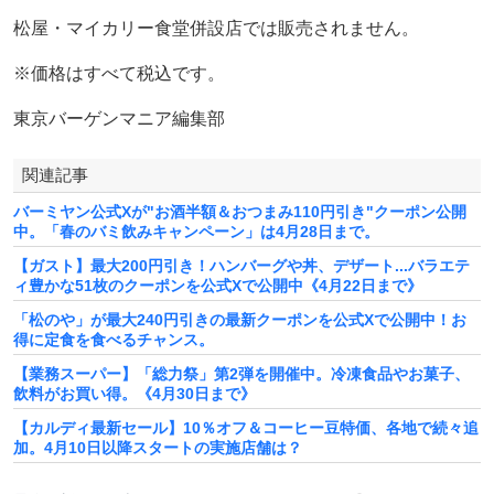
松屋・マイカリー食堂併設店では販売されません。
※価格はすべて税込です。
東京バーゲンマニア編集部
関連記事
バーミヤン公式Xが"お酒半額＆おつまみ110円引き"クーポン公開
中。「春のバミ飲みキャンペーン」は4月28日まで。
【ガスト】最大200円引き！ハンバーグや丼、デザート...バラエテ
ィ豊かな51枚のクーポンを公式Xで公開中《4月22日まで》
「松のや」が最大240円引きの最新クーポンを公式Xで公開中！お
得に定食を食べるチャンス。
【業務スーパー】「総力祭」第2弾を開催中。冷凍食品やお菓子、
飲料がお買い得。《4月30日まで》
【カルディ最新セール】10％オフ＆コーヒー豆特価、各地で続々追
加。4月10日以降スタートの実施店舗は？