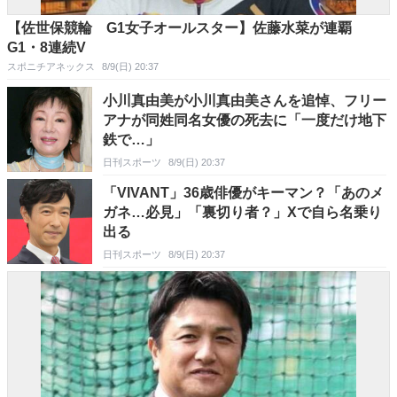
【佐世保競輪 G1女子オールスター】佐藤水菜が連覇
G1・8連続V
スポニチアネックス
8/9(日) 20:37
小川真由美が小川真由美さんを追悼、フリー
アナが同姓同名女優の死去に「一度だけ地下
鉄で…」
日刊スポーツ
8/9(日) 20:37
「VIVANT」36歳俳優がキーマン？「あのメ
ガネ…必見」「裏切り者？」Xで自ら名乗り
出る
日刊スポーツ
8/9(日) 20:37