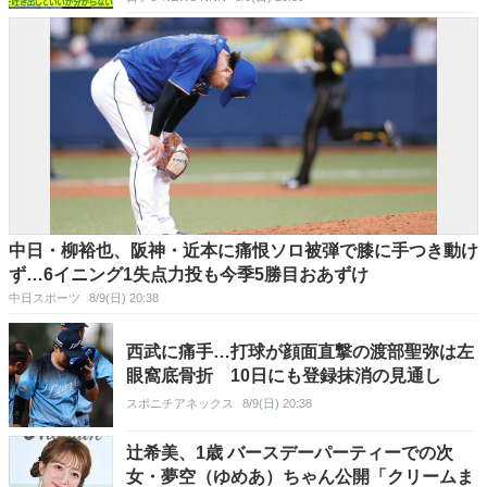
中日・柳裕也、阪神・近本に痛恨ソロ被弾で膝に手つき動け
ず…6イニング1失点力投も今季5勝目おあずけ
中日スポーツ
8/9(日) 20:38
西武に痛手…打球が顔面直撃の渡部聖弥は左
眼窩底骨折 10日にも登録抹消の見通し
スポニチアネックス
8/9(日) 20:38
辻希美、1歳 バースデーパーティーでの次
女・夢空（ゆめあ）ちゃん公開「クリームま