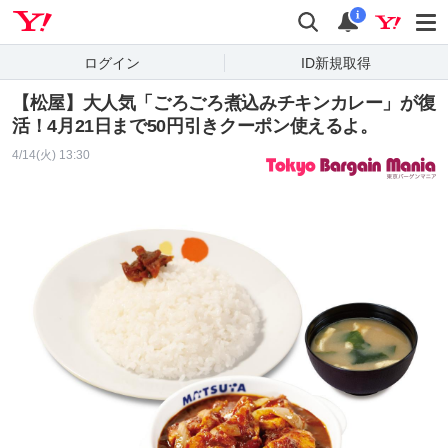
Yahoo! JAPAN
検索
通知
i
ログイン
ID新規取得
【松屋】大人気「ごろごろ煮込みチキンカレー」が復
活！4月21日まで50円引きクーポン使えるよ。
4/14(火) 13:30