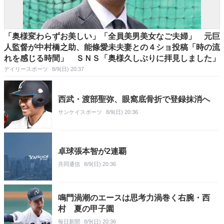
「奥様変わらずお美しい」「全員美男美女なご夫婦」 元巨
人監督が中村橋之助、能條愛未夫妻との４ショ投稿「時の流
れを感じる時間」 ＳＮＳ「奥様久しぶりに拝見しました」
デイリースポーツ
8/9(日) 20:37
西武・渡部聖弥、眼窩底骨折で登録抹消へ
サンケイスポーツ
8/9(日) 20:36
卓球張本智が2連覇
共同通信
8/9(日) 20:36
鳴門渦潮のエースは思考力渦巻く右腕・西
村 夏の甲子園
毎日新聞
8/9(日) 20:36