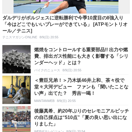
ダルデリがボルジェスに逆転勝利で今季10度目の8強入り
「今はどこでもいいプレーができている」 [ATPモントリオ
ール／テニス]
テニスマガジンONLINE
8/9(日) 20:55
燃焼をコントロールする重要部品!! 出力や燃
費、排出ガス性能にも大きく影響する「シリ
ンダーヘッド」とは？
バイクのニュース
8/9(日) 20:55
＜豊臣兄弟！＞乃木坂46井上和、茶々役で
堂々大河デビュー ファンも「聞いたことな
い声」出てた？ 秀吉一喝！
MANTANWEB
8/9(日) 20:55
後藤真希、約20年ぶりのセレモニアルピッチ
の自己採点は“510点”「夏の良い思い出にな
りました」
WEBザテレビジョン
8/9(日) 20:54