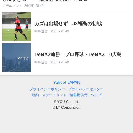
モデルプレス
8/9(日) 20:49
カズは出場せず J3福島の初戦
時事通信
8/9(日) 20:49
DeNA3連勝 プロ野球・DeNA3―0広島
時事通信
8/9(日) 20:48
Yahoo! JAPAN
プライバシーポリシー
プライバシーセンター
規約
ステートメント
情報提供元
ヘルプ
© YOU Co., Ltd.
© LY Corporation