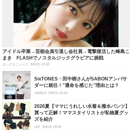
アイドル卒業→芸能会員引退し会社員→電撃復活した峰島こ
まき FLASHでノスタルジックグラビアに挑戦
まいどなニュース
8/9(日) 20:50
SixTONES・田中樹さんがSABONアンバサ
ダーに就任！“運命を感じた”理由とは？
＠BAILA
8/9(日) 20:50
2026夏【ママにうれしい水着＆撥水パンツ】
買って正解！ママスタイリストが私物夏グッ
ズを紹介
LEE
8/9(日) 20:50