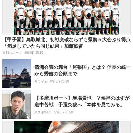
【甲子園】鳥取城北、初戦突破ならずも県勢５大会ぶり得点
「満足していたら同じ結果」加藤監督
日刊スポーツ
8/9(日) 20:50
清洲会議の舞台「尾張国」とは？ 信長の統一
から秀吉の台頭まで
サライ.jp
8/9(日) 20:50
【多摩川ボート】馬場貴也 Ｖ候補のはずが
道中苦戦…予選突破へ「本体を見てみる」
東スポWEB
8/9(日) 20:50