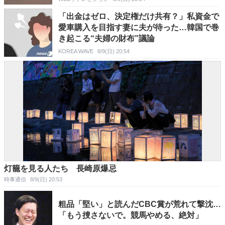
「出金はゼロ、決定権だけ共有？」私資金で
愛車購入を目指す妻に夫が待った…韓国で巻
き起こる“夫婦の財布”議論
KOREA WAVE
8/9(日) 20:54
灯籠を見る人たち 長崎原爆忌
時事通信
8/9(日) 20:53
粗品「堅い」と読んだCBC賞が荒れて撃沈…
「もう捜さないで。競馬やめる、絶対」