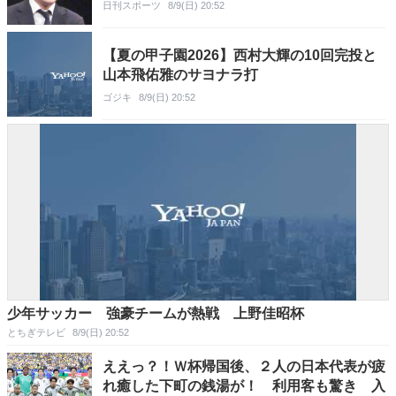
日刊スポーツ
8/9(日) 20:52
【夏の甲子園2026】西村大輝の10回完投と
山本飛佑雅のサヨナラ打
ゴジキ
8/9(日) 20:52
少年サッカー 強豪チームが熱戦 上野佳昭杯
とちぎテレビ
8/9(日) 20:52
ええっ？！Ｗ杯帰国後、２人の日本代表が疲
れ癒した下町の銭湯が！ 利用客も驚き 入