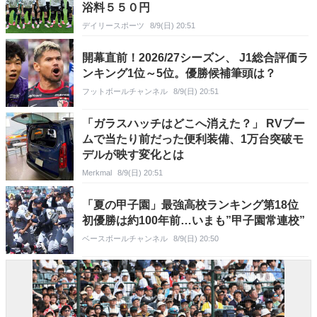
浴料５５０円
デイリースポーツ
8/9(日) 20:51
開幕直前！2026/27シーズン、 J1総合評価ラ
ンキング1位～5位。優勝候補筆頭は？
フットボールチャンネル
8/9(日) 20:51
「ガラスハッチはどこへ消えた？」 RVブー
ムで当たり前だった便利装備、1万台突破モ
デルが映す変化とは
Merkmal
8/9(日) 20:51
「夏の甲子園」最強高校ランキング第18位
初優勝は約100年前…いまも”甲子園常連校”
ベースボールチャンネル
8/9(日) 20:50