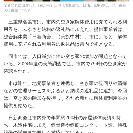
記者発表に出席した（右から）日浦代表取締役、日浦元気取締役、北川市長＝
名張市鴻之台1で
三重県名張市は、市内の空き家解体費用に充てられる利
用券を、ふるさと納税の返礼品に加えた。提供事業者は、
総合解体業「日新商会」（美旗中村）。市によると、解体
費用に充てられる利用券の返礼品は県内で初となる。
同市では、人口減少に伴い空き家の増加が課題となって
いる。2024年度の実態調査では、市内で794軒の空き家が
確認された。
市は昨年、地元事業者と連携し、空き家の見回りや清掃
などの管理サービスをふるさと納税の返礼品に追加。今回
は、空き家の除却を後押しするため新たに解体費利用券の
提供を始めた。
日新商会は市内外で年間約200棟の家屋解体実績を持
ち、木造住宅に加え、鉄骨造や鉄筋コンクリート造、特殊
設備の撤去まで幅広く対応しているという。