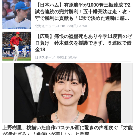
【日本ハム】有原航平が1000奪三振達成で2
試合連続の完封勝利！五十幡亮汰は走・攻・
守で勝利に貢献も「1球で決めた達稀に感謝
したい」
北海道ニュースUHB
8/9(日) 20:50
【広島】痛恨の盗塁死もあり今季11度目のゼ
ロ負け 鈴木健矢を援護できず、５連敗で借
金18
日刊スポーツ
8/9(日) 20:49
上野樹里、桃描いた自作パステル画に驚きの声相次ぐ「才能
が凄すぎる」「色使いが美しい」と反響