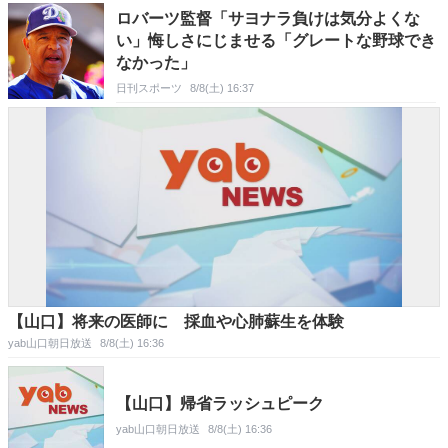
ロバーツ監督「サヨナラ負けは気分よくな
い」悔しさにじませる「グレートな野球でき
なかった」
日刊スポーツ
8/8(土) 16:37
【山口】将来の医師に 採血や心肺蘇生を体験
yab山口朝日放送
8/8(土) 16:36
【山口】帰省ラッシュピーク
yab山口朝日放送
8/8(土) 16:36