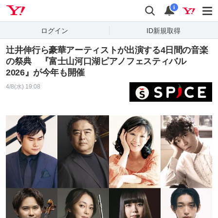
Yahoo! JAPAN
検索
通知
i
ログイン
ID新規取得
辻井伸行ら豪華アーティストが出演する4日間の音楽
の祭典 『富士山河口湖ピアノフェスティバル
2026』が今年も開催
4/8(水) 19:08