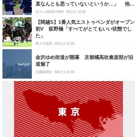
直なんとも思っていないというか…」 他を
気にする余裕はなし パフォーマンス発揮し
日テレNEWS NNN
8/8(土) 16:40
続けることに“集中”
【関越S】1番人気エストゥペンダがオープン
初V 荻野極「すべてがとてもいい状態でし
た」
東スポ競馬
8/8(土) 16:39
金沢ゆめ街道が開幕 京都橘高吹奏楽部が沿
道魅了
北國新聞社
8/8(土) 16:39