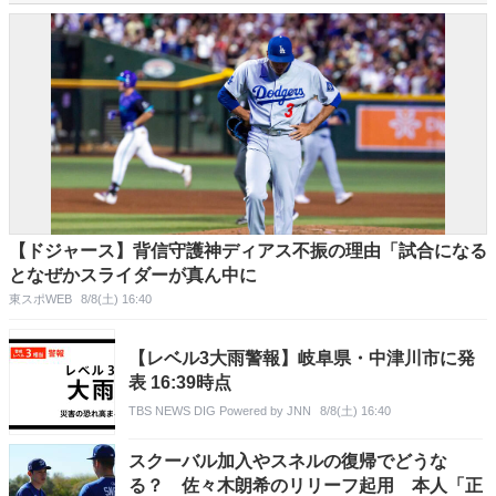
【ドジャース】背信守護神ディアス不振の理由「試合になる
となぜかスライダーが真ん中に
東スポWEB
8/8(土) 16:40
【レベル3大雨警報】岐阜県・中津川市に発
表 16:39時点
TBS NEWS DIG Powered by JNN
8/8(土) 16:40
スクーバル加入やスネルの復帰でどうな
る？ 佐々木朗希のリリーフ起用 本人「正