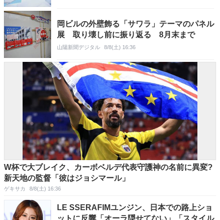
岡ビルの外壁飾る「サワラ」テーマのパネル
展 取り壊し前に振り返る 8月末まで
山陽新聞デジタル
8/8(土) 16:36
W杯で大ブレイク、カーボベルデ代表守護神の名前に異変?
新天地の監督「彼はジョシマール」
ゲキサカ
8/8(土) 16:36
LE SSERAFIMユンジン、日本での路上ショ
ットに反響「オーラ隠せてない」「スタイル