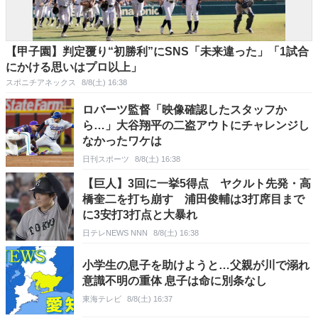
【甲子園】判定覆り“初勝利”にSNS「未来違った」「1試合
にかける思いはプロ以上」
スポニチアネックス
8/8(土) 16:38
ロバーツ監督「映像確認したスタッフか
ら…」大谷翔平の二盗アウトにチャレンジし
なかったワケは
日刊スポーツ
8/8(土) 16:38
【巨人】3回に一挙5得点 ヤクルト先発・高
橋奎二を打ち崩す 浦田俊輔は3打席目まで
に3安打3打点と大暴れ
日テレNEWS NNN
8/8(土) 16:38
小学生の息子を助けようと…父親が川で溺れ
意識不明の重体 息子は命に別条なし
東海テレビ
8/8(土) 16:37