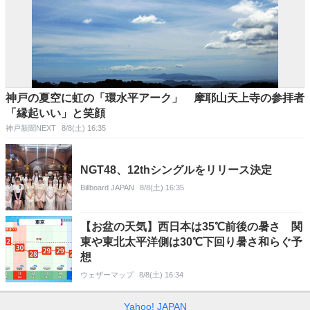
神戸の夏空に虹の「環水平アーク」 摩耶山天上寺の参拝者
「縁起いい」と笑顔
神戸新聞NEXT
8/8(土) 16:35
NGT48、12thシングルをリリース決定
Billboard JAPAN
8/8(土) 16:35
【お盆の天気】西日本は35℃前後の暑さ 関
東や東北太平洋側は30℃下回り暑さ和らぐ予
想
ウェザーマップ
8/8(土) 16:34
Yahoo! JAPAN