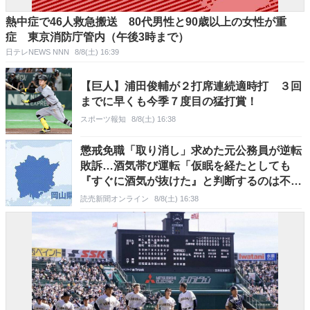
熱中症で46人救急搬送 80代男性と90歳以上の女性が重
症 東京消防庁管内（午後3時まで）
日テレNEWS NNN
8/8(土) 16:39
【巨人】浦田俊輔が２打席連続適時打 ３回
までに早くも今季７度目の猛打賞！
スポーツ報知
8/8(土) 16:38
懲戒免職「取り消し」求めた元公務員が逆転
敗訴…酒気帯び運転「仮眠を経たとしても
『すぐに酒気が抜けた』と判断するのは不合
理」指摘
読売新聞オンライン
8/8(土) 16:38