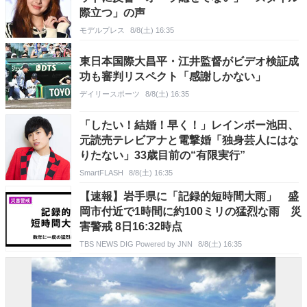
際立つ」の声
モデルプレス
8/8(土) 16:35
東日本国際大昌平・江井監督がビデオ検証成
功も審判リスペクト「感謝しかない」
デイリースポーツ
8/8(土) 16:35
「したい！結婚！早く！」レインボー池田、
元読売テレビアナと電撃婚「独身芸人にはな
りたない」33歳目前の“有限実行”
SmartFLASH
8/8(土) 16:35
【速報】岩手県に「記録的短時間大雨」 盛
岡市付近で1時間に約100ミリの猛烈な雨 災
害警戒 8日16:32時点
TBS NEWS DIG Powered by JNN
8/8(土) 16:35