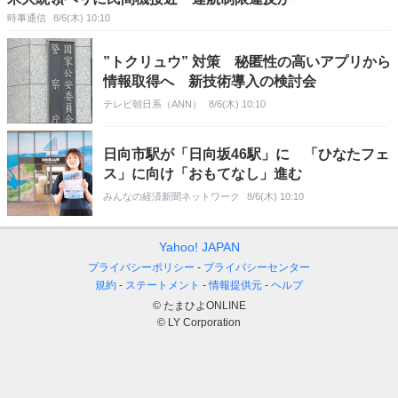
時事通信
8/6(木) 10:10
”トクリュウ” 対策 秘匿性の高いアプリから
情報取得へ 新技術導入の検討会
テレビ朝日系（ANN）
8/6(木) 10:10
日向市駅が「日向坂46駅」に 「ひなたフェ
ス」に向け「おもてなし」進む
みんなの経済新聞ネットワーク
8/6(木) 10:10
Yahoo! JAPAN
プライバシーポリシー
プライバシーセンター
規約
ステートメント
情報提供元
ヘルプ
© たまひよONLINE
© LY Corporation