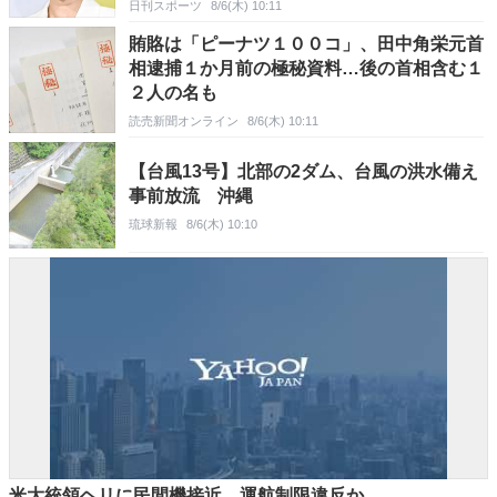
日刊スポーツ
8/6(木) 10:11
賄賂は「ピーナツ１００コ」、田中角栄元首
相逮捕１か月前の極秘資料…後の首相含む１
２人の名も
読売新聞オンライン
8/6(木) 10:11
【台風13号】北部の2ダム、台風の洪水備え
事前放流 沖縄
琉球新報
8/6(木) 10:10
米大統領ヘリに民間機接近 運航制限違反か