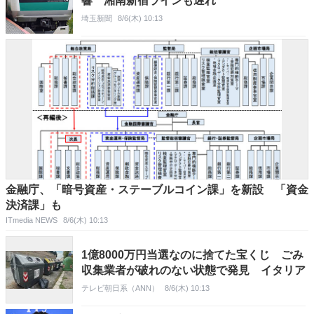
響 湘南新宿ラインも遅れ
埼玉新聞
8/6(木) 10:13
金融庁、「暗号資産・ステーブルコイン課」を新設 「資金
決済課」も
ITmedia NEWS
8/6(木) 10:13
1億8000万円当選なのに捨てた宝くじ ごみ
収集業者が破れのない状態で発見 イタリア
テレビ朝日系（ANN）
8/6(木) 10:13