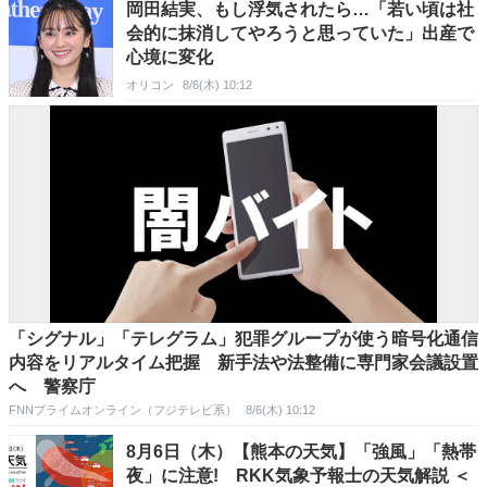
岡田結実、もし浮気されたら…「若い頃は社
会的に抹消してやろうと思っていた」出産で
心境に変化
オリコン
8/6(木) 10:12
「シグナル」「テレグラム」犯罪グループが使う暗号化通信
内容をリアルタイム把握 新手法や法整備に専門家会議設置
へ 警察庁
FNNプライムオンライン（フジテレビ系）
8/6(木) 10:12
8月6日（木）【熊本の天気】「強風」「熱帯
夜」に注意! RKK気象予報士の天気解説 ＜