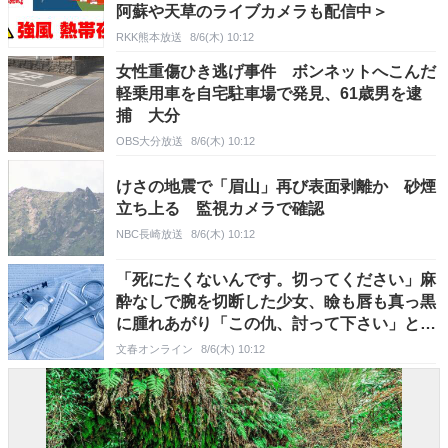
阿蘇や天草のライブカメラも配信中＞
RKK熊本放送
8/6(木) 10:12
女性重傷ひき逃げ事件 ボンネットへこんだ
軽乗用車を自宅駐車場で発見、61歳男を逮
捕 大分
OBS大分放送
8/6(木) 10:12
けさの地震で「眉山」再び表面剥離か 砂煙
立ち上る 監視カメラで確認
NBC長崎放送
8/6(木) 10:12
「死にたくないんです。切ってください」麻
酔なしで腕を切断した少女、瞼も唇も真っ黒
に腫れあがり「この仇、討って下さい」と息
絶えた少年…原爆投下直後に“広島の離島で
文春オンライン
8/6(木) 10:12
起きていた知られざる被害の実情