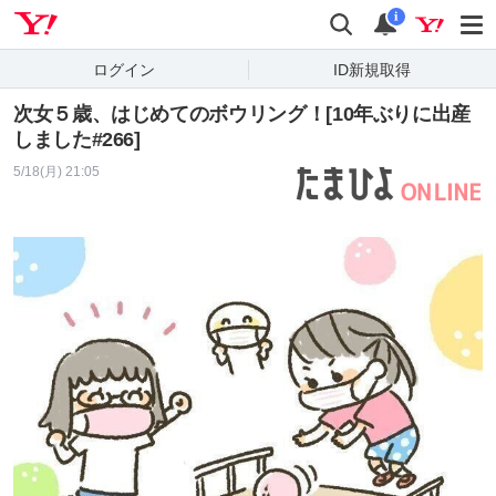
Yahoo! JAPAN
検索
通知
i
ログイン
ID新規取得
次女５歳、はじめてのボウリング！[10年ぶりに出産
しました#266]
5/18(月) 21:05