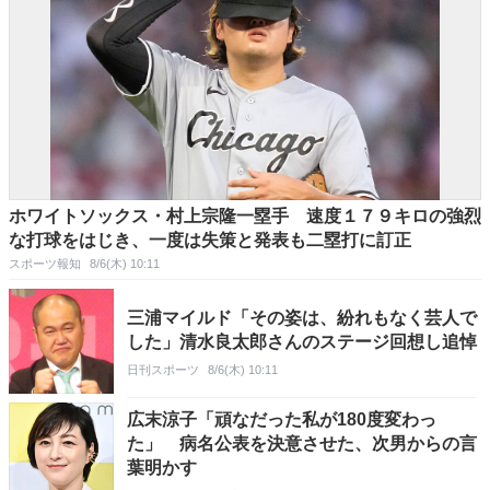
ホワイトソックス・村上宗隆一塁手 速度１７９キロの強烈
な打球をはじき、一度は失策と発表も二塁打に訂正
スポーツ報知
8/6(木) 10:11
三浦マイルド「その姿は、紛れもなく芸人で
した」清水良太郎さんのステージ回想し追悼
日刊スポーツ
8/6(木) 10:11
広末涼子「頑なだった私が180度変わっ
た」 病名公表を決意させた、次男からの言
葉明かす