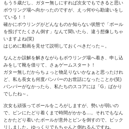
もう５歳だし、ガター無しにすれば次女でもできると思い
ボウリング場へ向かったのですが、えっ何やら勘違いをし
ている！！
確かにボウリングがどんなものか知らない状態で「ボール
を投げてたくさん倒す」なんて聞いたら、違う想像しちゃ
いますよね(笑)
はじめに動画を見せて説明しておくべきだった～。
なんとか誤解を解きながらもボウリング場へ着き、申し込
みをして靴を借りて、さぁゲームスタート！
ガター無しだからちょっと物足りないかなぁと思ったけれ
ど、私も長女も何度バンパーのお世話になったことか(笑)
バンパーがなかったら、私たちのスコアには「G」ばかり
でしたね～。
次女も頑張ってボールをころがしますが、勢いが弱いの
で、ピンにたどり着くまで時間がかかる…。それでもなん
とかたどり着いたボールが意外とピンを倒すので、ビック
リしました。ゆっくりでもちゃんと倒れるんですね。