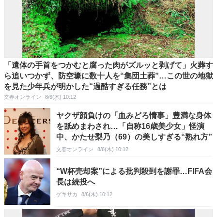
「遺体の手首をつかむと腐った肉がズルッと剥げて」火葬す
ら追いつかず、防空壕に数十人を“集団土葬”…この世の地獄
を見た少年兵が明かした“過酷すぎる任務”とは
文春オンライン
8/6(木) 10:12
ヤクザ顔負けの「血みどろ情事」豊満な身体
を舐めまわされ…「自称16歳美少女」怪演
中、かたせ梨乃（69）の美しすぎる“熟れ方”
文春オンライン
8/6(木) 10:12
“W杯売却案”による批判殺到を謝罪…FIFA会
長は続投へ
ゲキサカ
8/6(木) 10:12