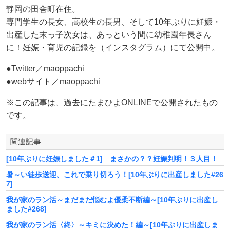
静岡の田舎町在住。
専門学生の長女、高校生の長男、そして10年ぶりに妊娠・
出産した末っ子次女は、あっという間に幼稚園年長さん
に！妊娠・育児の記録を（インスタグラム）にて公開中。
●Twitter／maoppachi
●webサイト／maoppachi
※この記事は、過去にたまひよONLINEで公開されたもの
です。
関連記事
[10年ぶりに妊娠しました＃1] まさかの？？妊娠判明！３人目！
暑～い徒歩送迎、これで乗り切ろう！[10年ぶりに出産しました#26
7]
我が家のラン活～まだまだ悩むよ優柔不断編～[10年ぶりに出産し
ました#268]
我が家のラン活〈終〉～キミに決めた！編～[10年ぶりに出産しま