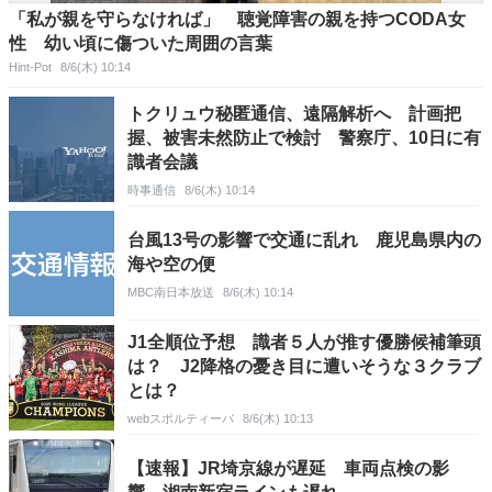
「私が親を守らなければ」 聴覚障害の親を持つCODA女
性 幼い頃に傷ついた周囲の言葉
Hint-Pot
8/6(木) 10:14
トクリュウ秘匿通信、遠隔解析へ 計画把
握、被害未然防止で検討 警察庁、10日に有
識者会議
時事通信
8/6(木) 10:14
台風13号の影響で交通に乱れ 鹿児島県内の
海や空の便
MBC南日本放送
8/6(木) 10:14
J1全順位予想 識者５人が推す優勝候補筆頭
は？ J2降格の憂き目に遭いそうな３クラブ
とは？
webスポルティーバ
8/6(木) 10:13
【速報】JR埼京線が遅延 車両点検の影