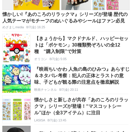
懐かしい!『あのころのリラックマ』シリーズが登場 歴代の
人気テーマがモチーフのぬいぐるみやシールはファン必見
めざましmedia
8/7(金) 16:25
【きょうから】マクドナルド、ハッピーセッ
トは「ポケモン」30種類勢ぞろいの全12
種 “購入制限”で対策
オリコン
8/7(金) 5:05
『映画ちいかわ 人魚の島のひみつ』あらすじ
＆ネタバレ考察：犯人の正体とラストの意
味、子どもが観る際の注意点を徹底解説
映画チャンネル
8/7(金) 20:11
懐かしさと新しさが共存「あのころのリラッ
クマ」シリーズが登場！“マスコットシー
ル”ほか（全3アイテム）に注目
LASISA
8/7(金) 13:45