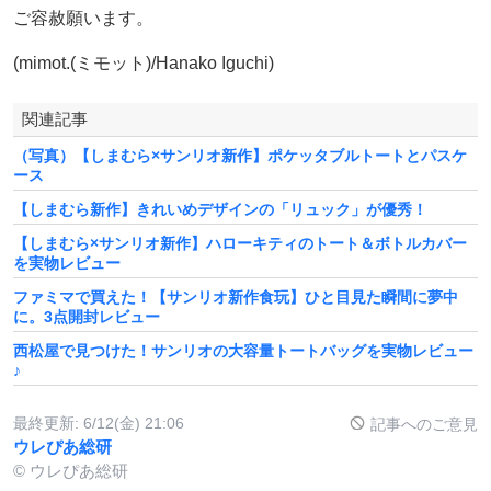
ご容赦願います。
(mimot.(ミモット)/Hanako Iguchi)
関連記事
（写真）【しまむら×サンリオ新作】ポケッタブルトートとパスケ
ース
【しまむら新作】きれいめデザインの「リュック」が優秀！
【しまむら×サンリオ新作】ハローキティのトート＆ボトルカバー
を実物レビュー
ファミマで買えた！【サンリオ新作食玩】ひと目見た瞬間に夢中
に。3点開封レビュー
西松屋で見つけた！サンリオの大容量トートバッグを実物レビュー
♪
最終更新:
6/12(金) 21:06
記事へのご意見
ウレぴあ総研
© ウレぴあ総研