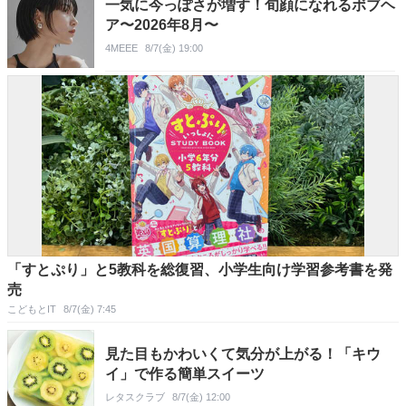
一気に今っぽさが増す！旬顔になれるボブヘ
ア〜2026年8月〜
4MEEE
8/7(金) 19:00
「すとぷり」と5教科を総復習、小学生向け学習参考書を発
売
こどもとIT
8/7(金) 7:45
見た目もかわいくて気分が上がる！「キウ
イ」で作る簡単スイーツ
レタスクラブ
8/7(金) 12:00