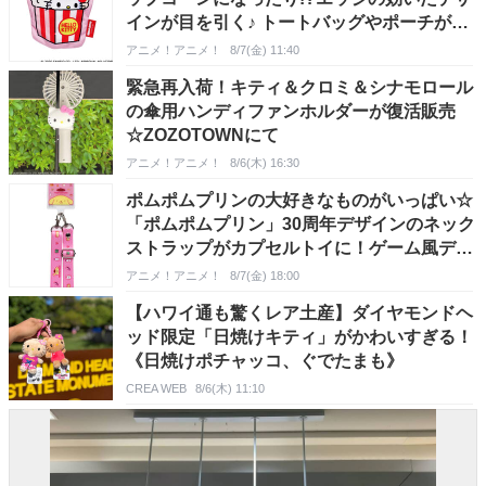
インが目を引く♪ トートバッグやポーチが登
場
アニメ！アニメ！
8/7(金) 11:40
緊急再入荷！キティ＆クロミ＆シナモロール
の傘用ハンディファンホルダーが復活販売
☆ZOZOTOWNにて
アニメ！アニメ！
8/6(木) 16:30
ポムポムプリンの大好きなものがいっぱい☆
「ポムポムプリン」30周年デザインのネック
ストラップがカプセルトイに！ゲーム風デザ
イン全5種が登場♪
アニメ！アニメ！
8/7(金) 18:00
【ハワイ通も驚くレア土産】ダイヤモンドヘ
ッド限定「日焼けキティ」がかわいすぎる！
《日焼けポチャッコ、ぐでたまも》
CREA WEB
8/6(木) 11:10