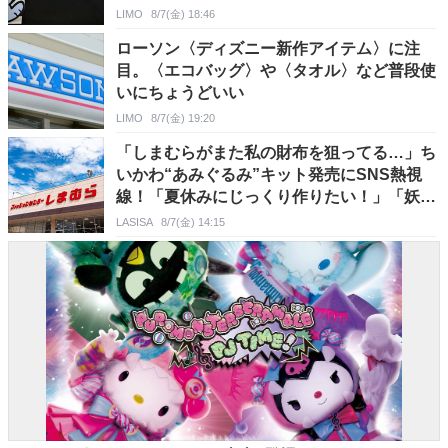
LIMO
8/7(金) 18:46
ローソン〈ディズニー新作アイテム〉に注
目。〈エコバッグ〉や〈タオル〉など普段使
いにちょうどいい
LIMO
8/7(金) 19:20
「しまむらがまた私の財布を狙ってる…」ち
いかわ“あみぐるみ”キット発売にSNS熱視
線！「夏休みにじっくり作りたい！」「妖怪
ちいかわになりそう」
LASISA
8/7(金) 14:15