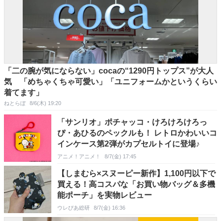
「二の腕が気にならない」cocaの“1290円トップス”が大人
気 「めちゃくちゃ可愛い」「ユニフォームかというくらい
着てます」
ねとらぼ
8/6(木) 19:20
「サンリオ」ポチャッコ・けろけろけろっ
ぴ・あひるのペックルも！ レトロかわいいコ
インケース第2弾がカプセルトイに登場♪
アニメ！アニメ！
8/7(金) 17:45
【しまむら×スヌーピー新作】1,100円以下で
買える！高コスパな「お買い物バッグ＆多機
能ポーチ」を実物レビュー
ウレぴあ総研
8/7(金) 16:36