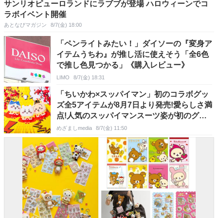
サンリオピューロランドにラブブが登場 ハロウィーンでコ
ラボイベント開催
あとなびマガジン
8/7(金) 18:00
「ペンライトみたい！」ダイソーの『変身ア
イテムうちわ』が推し活に使えそう「全6色
で推し色見つかる」《購入レビュー》
LIMO
8/7(金) 18:31
「ちいかわ×スッパイマン」初のコラボグッ
ズ全5アイテムが8月7日より発売!愛らしさ満
点!人気のスッパイマンスーツ姿が初のグッ
ズになって登場
めざましmedia
8/7(金) 11:50