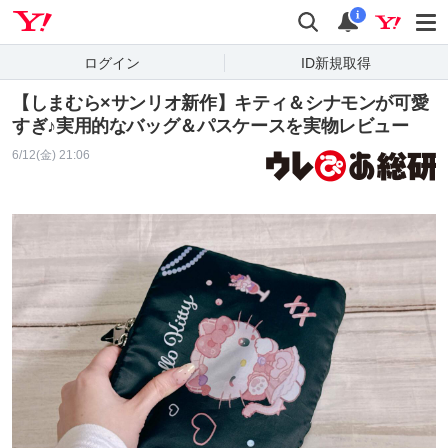
Yahoo! JAPAN
検索
通知
i
ログイン
ID新規取得
【しまむら×サンリオ新作】キティ＆シナモンが可愛
すぎ♪実用的なバッグ＆パスケースを実物レビュー
6/12(金) 21:06