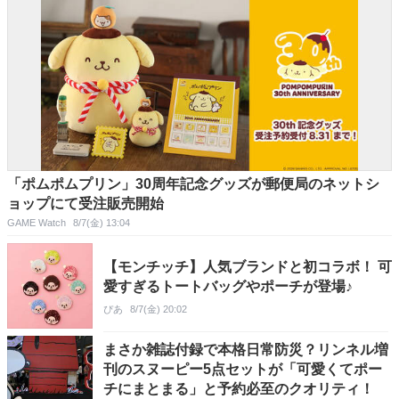
「ポムポムプリン」30周年記念グッズが郵便局のネットシ
ョップにて受注販売開始
GAME Watch
8/7(金) 13:04
【モンチッチ】人気ブランドと初コラボ！ 可
愛すぎるトートバッグやポーチが登場♪
ぴあ
8/7(金) 20:02
まさか雑誌付録で本格日常防災？リンネル増
刊のスヌーピー5点セットが「可愛くてポー
チにまとまる」と予約必至のクオリティ！