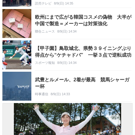
読売テレビ
8/9(日) 14:35
欧州にまで広がる韓国コスメの偽物 大半が
中国で製造＝メーカーは対策強化
聯合ニュース
8/9(日) 14:34
【甲子園】鳥取城北、県勢３９イニングぶり
得点から“ケチャドバ” 一挙３点で逆転成功
スポーツ報知
8/9(日) 14:34
武豊とルメール、2着が最高 競馬シャーガ
ー杯
時事通信
8/9(日) 14:33