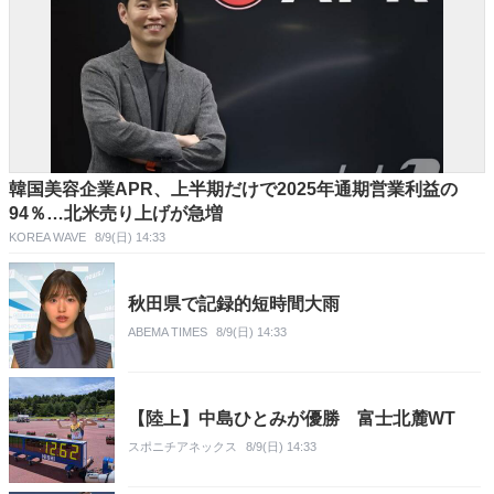
韓国美容企業APR、上半期だけで2025年通期営業利益の
94％…北米売り上げが急増
KOREA WAVE
8/9(日) 14:33
秋田県で記録的短時間大雨
ABEMA TIMES
8/9(日) 14:33
【陸上】中島ひとみが優勝 富士北麓WT
スポニチアネックス
8/9(日) 14:33