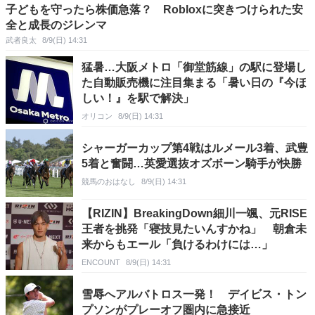
子どもを守ったら株価急落？ Robloxに突きつけられた安
全と成長のジレンマ
武者良太
8/9(日) 14:31
猛暑…大阪メトロ「御堂筋線」の駅に登場し
た自動販売機に注目集まる「暑い日の『今ほ
しい！』を駅で解決」
オリコン
8/9(日) 14:31
シャーガーカップ第4戦はルメール3着、武豊
5着と奮闘…英愛選抜オズボーン騎手が快勝
競馬のおはなし
8/9(日) 14:31
【RIZIN】BreakingDown細川一颯、元RISE
王者を挑発「寝技見たいんすかね」 朝倉未
来からもエール「負けるわけには…」
ENCOUNT
8/9(日) 14:31
雪辱へアルバトロス一発！ デイビス・トン
プソンがプレーオフ圏内に急接近