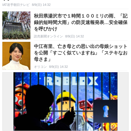
IAT岩手朝日テレビ
8/9(日) 14:32
秋田県湯沢市で１時間１００ミリの雨、「記
録的短時間大雨」の防災速報発表…安全確保
を呼びかけ
読売新聞オンライン
8/9(日) 14:32
中江有里、亡き母との思い出の母娘ショット
を公開「すごく似ていますね」「ステキなお
母さま」
オリコン
8/9(日) 14:32