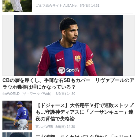
ゴルフ総合サイト ALBA Net
8/9(日) 14:31
CBの層を厚くし、手薄な右SBもカバー リヴァプールのア
ラウホ獲得は理にかなっている？
theWORLD（ザ・ワールドWeb）
8/9(日) 14:30
【ドジャース】大谷翔平Ｖ打で連敗ストップ
も…守護神ディアスに「ノーサンキュー」連
夜の背信で失格論
東スポWEB
8/9(日) 14:30