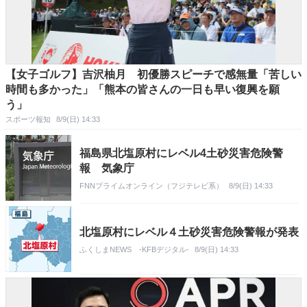
【女子ゴルフ】吉沢柚月 初優勝スピーチで感無量「苦しい
時間も多かった」「熊本の皆さんの一日も早い復興を願
う」
スポーツ報知
8/9(日) 14:33
福島県北塩原村にレベル4土砂災害危険警
報 気象庁
FNNプライムオンライン（フジテレビ系）
8/9(日) 14:33
北塩原村にレベル４土砂災害危険警報が発表
ふくしまNEWS -KFBデジタル-
8/9(日) 14:33