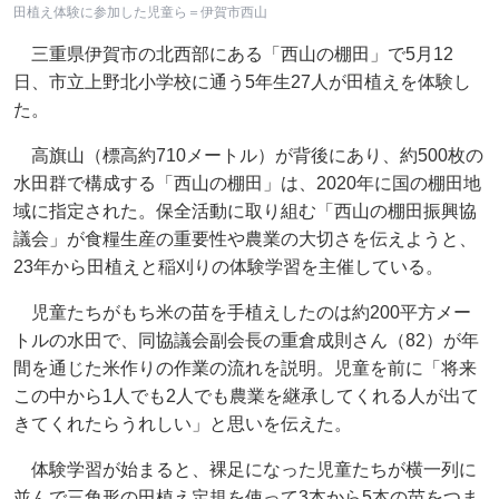
田植え体験に参加した児童ら＝伊賀市西山
三重県伊賀市の北西部にある「西山の棚田」で5月12
日、市立上野北小学校に通う5年生27人が田植えを体験し
た。
高旗山（標高約710メートル）が背後にあり、約500枚の
水田群で構成する「西山の棚田」は、2020年に国の棚田地
域に指定された。保全活動に取り組む「西山の棚田振興協
議会」が食糧生産の重要性や農業の大切さを伝えようと、
23年から田植えと稲刈りの体験学習を主催している。
児童たちがもち米の苗を手植えしたのは約200平方メー
トルの水田で、同協議会副会長の重倉成則さん（82）が年
間を通じた米作りの作業の流れを説明。児童を前に「将来
この中から1人でも2人でも農業を継承してくれる人が出て
きてくれたらうれしい」と思いを伝えた。
体験学習が始まると、裸足になった児童たちが横一列に
並んで三角形の田植え定規を使って3本から5本の苗をつま