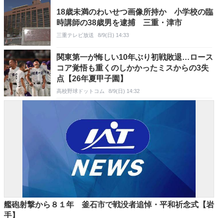
18歳未満のわいせつ画像所持か 小学校の臨
時講師の38歳男を逮捕 三重・津市
三重テレビ放送
8/9(日) 14:33
関東第一が悔しい10年ぶり初戦敗退…ロース
コア覚悟も重くのしかかったミスからの3失
点【26年夏甲子園】
高校野球ドットコム
8/9(日) 14:32
艦砲射撃から８１年 釜石市で戦没者追悼・平和祈念式【岩
手】