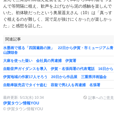
んで等間隔に植え、歓声を上げながら泥の感触を楽しんで
いた。初体験だったという奥屋遥太さん（10）は「真っす
ぐ植えるのが難しく、泥で足が抜けにくかったが楽しかっ
た」と感想を話した。
関連記事
水墨画で巡る「四国遍路の旅」 22日から伊賀・市ミュージアム青
山讃頌舎
大麻を使った疑い 会社員の男逮捕 伊賀署
自動音声ガイダンスを導入 伊賀・名張両署の代表電話 16日から
伊賀地域の作家17人そろう 20日から作品展 三重県洋画協会
自動車販売店でタイヤ盗む 容疑で男2人を再逮捕 名張署
最終更新:
5/13(水) 10:34
記事へのご意見
伊賀タウン情報YOU
© 伊賀タウン情報YOU