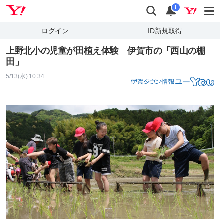
Yahoo! JAPAN
検索
通知
i
ログイン
ID新規取得
上野北小の児童が田植え体験 伊賀市の「西山の棚
田」
5/13(水) 10:34