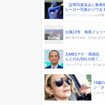
「証明写真並みに無表
ヒーロー写真がジワる
スポーティングニュース日本版
台風13号 桜島フェリ
MBC南日本放送
8/7(金) 16:04
元MBSアナ・西靖氏
んとのお別れが続く」
スポニチアネックス
8/7(金) 1
74歳
ン「さ
スポニチ