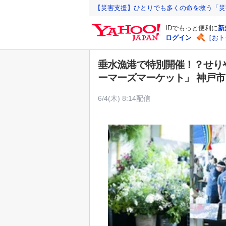
Y
【災害支援】ひとりでも多くの命を救う「災
a
IDでもっと便利に
新
h
ログイン
［おト
o
o
垂水漁港で特別開催！？せりやしら
!
ーマーズマーケット」 神戸市
J
A
6/4(木) 8:14配信
P
A
N