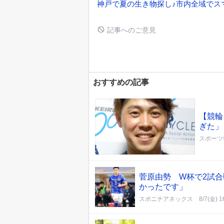
神戸で夏の生き物探し♪市内全域でス
記事へのご意見
おすすめの記事
【競輪
ぎた」
スポーツ
菅原由勢 W杯で2試
かったです」
スポニチアネックス
8/7(金) 1