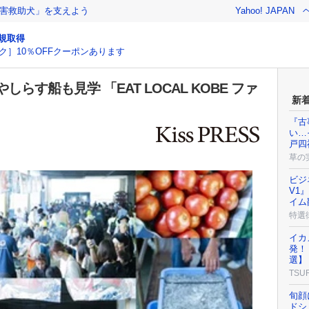
害救助犬」を支えよう
Yahoo! JAPAN
規取得
ク］10％OFFクーポンあります
す船も見学 「EAT LOCAL KOBE ファ
新
『古
い…
戸四
草の
ビジ
V1
イム
特選
イカ
発！
選】
TSU
旬顔
ドシ