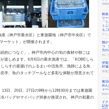
4ME
映画
リー
「ミ
ミニ
もご
アニ
水漁港（神戸市垂水区）と東遊園地（神戸市中央区）で
マーズマーケット」が開催されます。
猫が
つ 
方の
継続的につなぐ」。神戸市内中心の旬の食材や朝ごは
ねこ
が楽しめます。6月6日の垂水漁港では、「KOBEしら
伊賀
、しらすの釜揚げのふるまいや活魚市、漁師による魚
87歳
伊賀
の見学、魚のタッチプールなど多彩な体験が用意されて
復活
めん
ャー
、13日、20日、27日の9時から12時30分までは東遊園
Kiss
保冷バッグやマイバッグ持参が推奨され、神戸の初夏の
ドク
。
記念