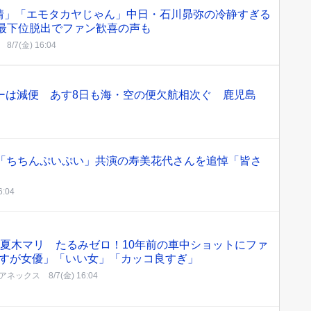
情」「エモタカヤじゃん」中日・石川昴弥の冷静すぎる
 最下位脱出でファン歓喜の声も
8/7(金) 16:04
ーは減便 あす8日も海・空の便欠航相次ぐ 鹿児島
 「ちちんぷいぷい」共演の寿美花代さんを追悼「皆さ
6:04
の夏木マリ たるみゼロ！10年前の車中ショットにファ
すが女優」「いい女」「カッコ良すぎ」
アネックス
8/7(金) 16:04