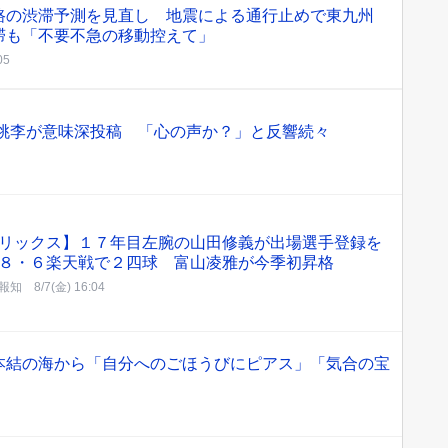
路の渋滞予測を見直し 地震による通行止めで東九州
滞も「不要不急の移動控えて」
05
”松坂桃李が意味深投稿 「心の声か？」と反響続々
ックス】１７年目左腕の山田修義が出場選手登録を
８・６楽天戦で２四球 富山凌雅が今季初昇格
報知
8/7(金) 16:04
本結の海から「自分へのごほうびにピアス」「気合の宝