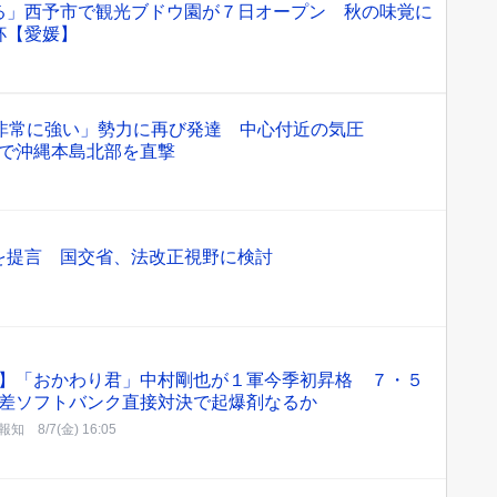
る」西予市で観光ブドウ園が７日オープン 秋の味覚に
杯【愛媛】
「非常に強い」勢力に再び発達 中心付近の気圧
南下で沖縄本島北部を直撃
を提言 国交省、法改正視野に検討
】「おかわり君」中村剛也が１軍今季初昇格 ７・５
差ソフトバンク直接対決で起爆剤なるか
報知
8/7(金) 16:05