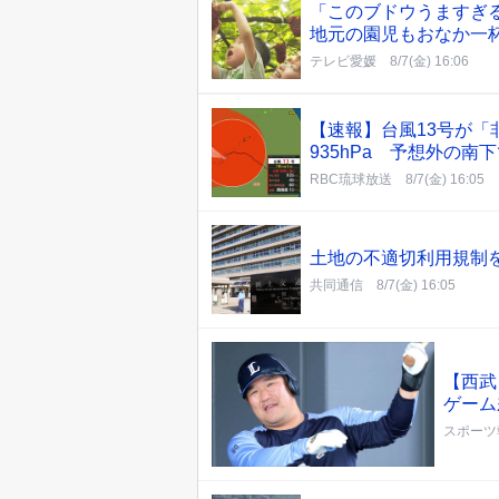
「このブドウうますぎ
地元の園児もおなか一
テレビ愛媛
8/7(金) 16:06
【速報】台風13号が
935hPa 予想外の
RBC琉球放送
8/7(金) 16:05
土地の不適切利用規制
共同通信
8/7(金) 16:05
【西武
ゲーム
スポーツ