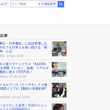
ヘルプ
不適切音声
検索
着記事
事記・日本書紀』にほぼ登場しな
それでも日本人を祓い続ける「祓
神」とは
実堂
8/7(金) 16:00
ネス派スマートグラス『AiLENS
』を体験:プレゼン、会議、リアルタ
翻訳に使えて8万円台！
街web
8/7(金) 16:00
メタルでシロ（ケンサキ）イカ連
 関西エリアの【船釣り特選釣果7
RINEWS
8/7(金) 16:00
になりたい人必見！注目のトレン
ョート〜2026年8月〜