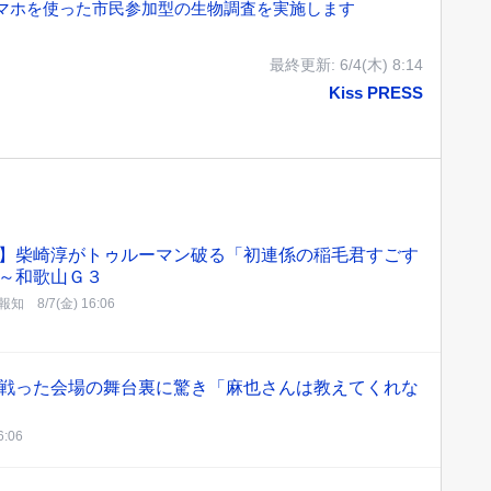
マホを使った市民参加型の生物調査を実施します
最終更新:
6/4(木) 8:14
Kiss PRESS
】柴崎淳がトゥルーマン破る「初連係の稲毛君すごす
～和歌山Ｇ３
報知
8/7(金) 16:06
合戦った会場の舞台裏に驚き「麻也さんは教えてくれな
6:06