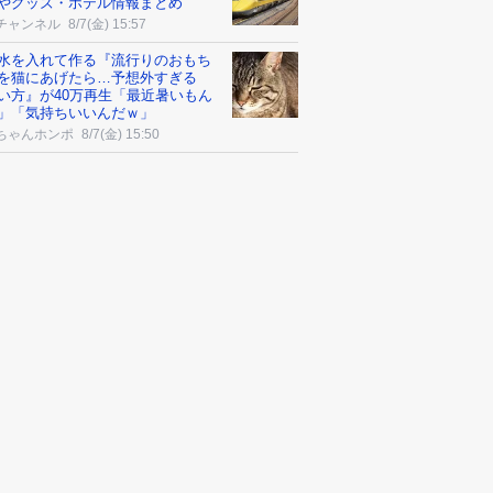
やグッズ・ホテル情報まとめ
チャンネル
8/7(金) 15:57
水を入れて作る『流行りのおもち
を猫にあげたら…予想外すぎる
い方』が40万再生「最近暑いもん
」「気持ちいいんだｗ」
ちゃんホンポ
8/7(金) 15:50