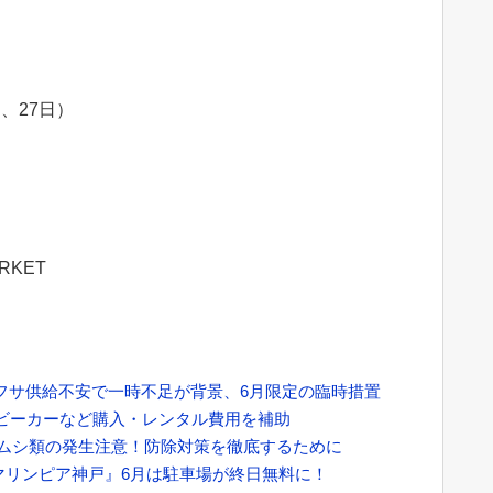
日、27日）
RKET
フサ供給不安で一時不足が背景、6月限定の臨時措置
ビーカーなど購入・レンタル費用を補助
メムシ類の発生注意！防除対策を徹底するために
マリンピア神戸』6月は駐車場が終日無料に！