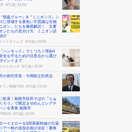
EE
8/7(金) 16:00
『怪盗グルー』&『ミニオンズ』シ
ズに登場する黄色い不思議な生物
ニオン」たちを徹底解説！ 主要
オンたちの見分け方、ミニオン語
紹介
メイトタイムズ
8/7(金) 16:00
『ハンモック』でくつろぐ理由4
安全を守るための注意点から選び
ポイントまで
ちゃんホンポ
8/7(金) 16:00
市の初代市長・今岡睦之氏死去
タウン情報YOU
8/7(金) 15:59
に歓喜！姫路市役所そばの『らぁ
たろう』で限定まぜめんとレアチ
ハンを実食 姫路市
 PRESS
8/7(金) 15:59
ターイエロー＆500系新幹線の引退
ツアー秋の追加企画が決定！乗車