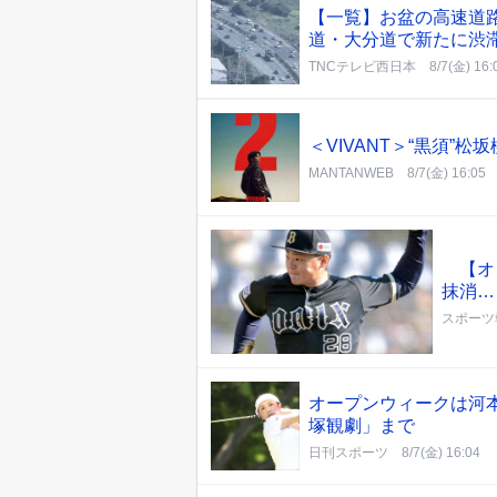
【一覧】お盆の高速道
道・大分道で新たに渋
TNCテレビ西日本
8/7(金) 16:
＜VIVANT＞“黒須
MANTANWEB
8/7(金) 16:05
【オリ
抹消…
スポーツ
オープンウィークは河
塚観劇」まで
日刊スポーツ
8/7(金) 16:04