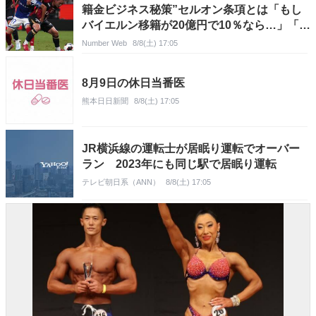
籍金ビジネス秘策”セルオン条項とは「もし
バイエルン移籍が20億円で10％なら…」「日
本人は安く買えるが」
Number Web
8/8(土) 17:05
8月9日の休日当番医
熊本日日新聞
8/8(土) 17:05
JR横浜線の運転士が居眠り運転でオーバー
ラン 2023年にも同じ駅で居眠り運転
テレビ朝日系（ANN）
8/8(土) 17:05