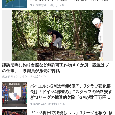
中心に大雨となる恐れ
NBS長野放送
8/8(土) 17:06
諏訪湖畔に釣り台座など無許可工作物４０か所「設置はプロ
の仕事」…県職員が撤去に苦戦
読売新聞オンライン
8/8(土) 17:05
バイエルンGMは年俸6億円、Jクラブ強化部
長は「ドイツ4部並み」“スタッフの給料安す
ぎ”Jリーグの構造的欠陥「GMが数千万円な
ら…」代理人ズバリ
Number Web
8/8(土) 17:05
「1～3億円で我慢しつつ」Jリーグを救う“移