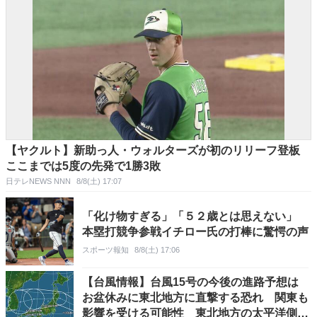
【ヤクルト】新助っ人・ウォルターズが初のリリーフ登板
ここまでは5度の先発で1勝3敗
日テレNEWS NNN
8/8(土) 17:07
「化け物すぎる」「５２歳とは思えない」
本塁打競争参戦イチロー氏の打棒に驚愕の声
スポーツ報知
8/8(土) 17:06
【台風情報】台風15号の今後の進路予想は
お盆休みに東北地方に直撃する恐れ 関東も
影響を受ける可能性 東北地方の太平洋側を