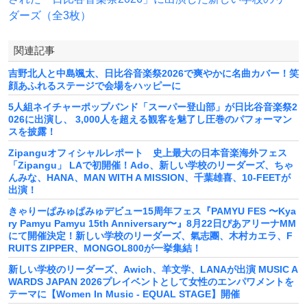
ダーズ（全3枚）
関連記事
吉野北人と中島颯太、日比谷音楽祭2026で爽やかに名曲カバー！笑
顔あふれるステージで会場をハッピーに
5人組ネイチャーポップバンド「スーパー登山部」が日比谷音楽祭2
026に出演し、 3,000人を超える観客を魅了し圧巻のパフォーマン
スを披露！
Zipanguオフィシャルレポート 史上最大の日本音楽海外フェス
「Zipangu」 LAで初開催！Ado、新しい学校のリーダーズ、ちゃ
んみな、HANA、MAN WITH A MISSION、千葉雄喜、10-FEETが
出演！
きゃりーぱみゅぱみゅデビュー15周年フェス『PAMYU FES 〜Kya
ry Pamyu Pamyu 15th Anniversary〜』8月22日ぴあアリーナMM
にて開催決定！新しい学校のリーダーズ、氣志團、木村カエラ、F
RUITS ZIPPER、MONGOL800が一挙集結！
新しい学校のリーダーズ、Awich、羊文学、LANAが出演 MUSIC A
WARDS JAPAN 2026プレイベントとして⼥性のエンパワメントを
テーマに【Women In Music - EQUAL STAGE】開催