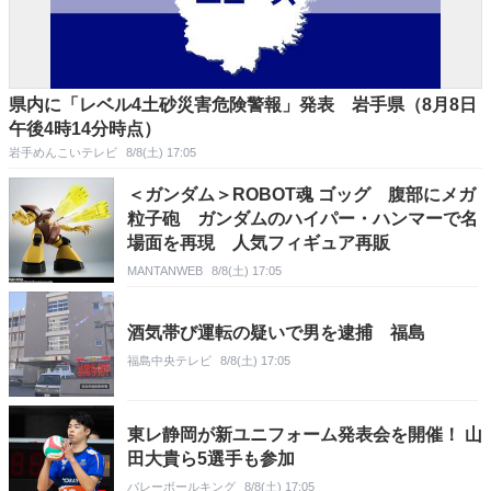
県内に「レベル4土砂災害危険警報」発表 岩手県（8月8日
午後4時14分時点）
岩手めんこいテレビ
8/8(土) 17:05
＜ガンダム＞ROBOT魂 ゴッグ 腹部にメガ
粒子砲 ガンダムのハイパー・ハンマーで名
場面を再現 人気フィギュア再販
MANTANWEB
8/8(土) 17:05
酒気帯び運転の疑いで男を逮捕 福島
福島中央テレビ
8/8(土) 17:05
東レ静岡が新ユニフォーム発表会を開催！ 山
田大貴ら5選手も参加
バレーボールキング
8/8(土) 17:05