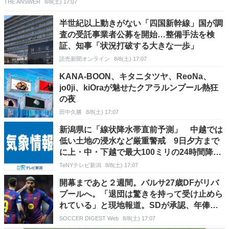
THE ANSWER
8/8(土) 17:07
半世紀以上動きがない「四国新幹線」国が調
査の受託事業者公募を開始…整備手法を検
証、知事「状況打破する大きな一歩」
読売新聞オンライン
8/8(土) 17:07
KANA-BOON、キタニタツヤ、ReoNa、
jo0ji、kiOraが魅せたクアラルンプール熱狂
の夜
田中久勝
8/8(土) 17:07
新潟県に「線状降水帯直前予測」 中越では
低い土地の浸水など厳重警戒 9日夕方まで
に上・中・下越で最大100ミリの24時間降水
量予想
TeNYテレビ新潟
8/8(土) 17:07
開幕まであと２週間。バルサ27歳DFがリバ
プールへ。「退団は驚きを持って受け止めら
れている」と現地報道。SDが承認、年俸は
移籍先が全額負担
SOCCER DIGEST Web
8/8(土) 17:07