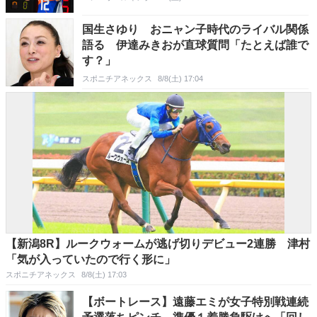
国生さゆり おニャン子時代のライバル関係
語る 伊達みきおが直球質問「たとえば誰で
す？」
スポニチアネックス
8/8(土) 17:04
【新潟8R】ルークウォームが逃げ切りデビュー2連勝 津村
「気が入っていたので行く形に」
スポニチアネックス
8/8(土) 17:03
【ボートレース】遠藤エミが女子特別戦連続