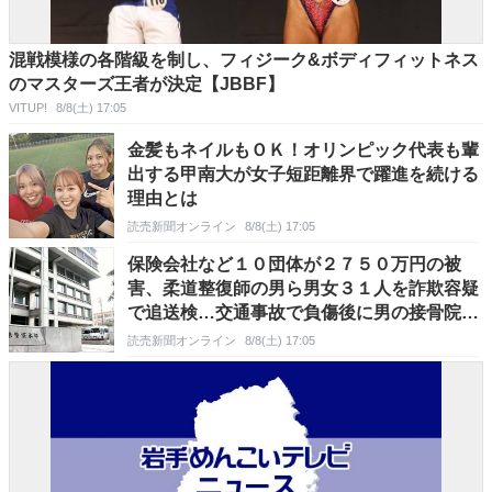
混戦模様の各階級を制し、フィジーク&ボディフィットネス
のマスターズ王者が決定【JBBF】
VITUP!
8/8(土) 17:05
金髪もネイルもＯＫ！オリンピック代表も輩
出する甲南大が女子短距離界で躍進を続ける
理由とは
読売新聞オンライン
8/8(土) 17:05
保険会社など１０団体が２７５０万円の被
害、柔道整復師の男ら男女３１人を詐欺容疑
で追送検…交通事故で負傷後に男の接骨院で
施術を受けたとする虚偽の書類提出
読売新聞オンライン
8/8(土) 17:05