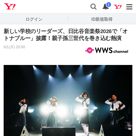
Yahoo! JAPAN
検索
通知
i
ログイン
ID新規取得
新しい学校のリーダーズ、日比谷音楽祭2026で「オ
トナブルー」披露！親子孫三世代を巻き込む熱演
6/1(月) 20:00