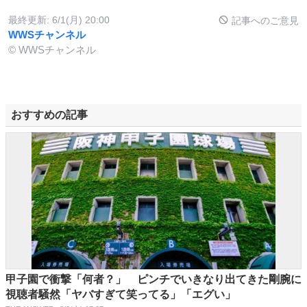
最終更新:
6/1(月) 20:00
記事へのご意見
WWSチャンネル
© WWSチャンネル
おすすめの記事
甲子園で衝撃「何者？」 ピンチでいきなり出てきた剛腕に
視聴者騒然「ヤバすぎて笑ってる」「エグい」