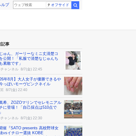
ヘルプ
オフサイド
検索
着記事
じゅん、ガーリーなミニ丈清楚コ
を公開！「私服で清楚なじゅんち
も素敵です」
Sチャンネル
8/7(金) 22:45
026年8月】大人女子が優勝できるや
今っぽいモーヴピンクネイル
EE
8/7(金) 22:40
真希、ZOZOマリンでセレモニアル
チに登場！「自己採点は510点で
」
Sチャンネル
8/7(金) 22:30
3開催『SATO presents 高校野球女
抜vsイチロー選抜 KOBE