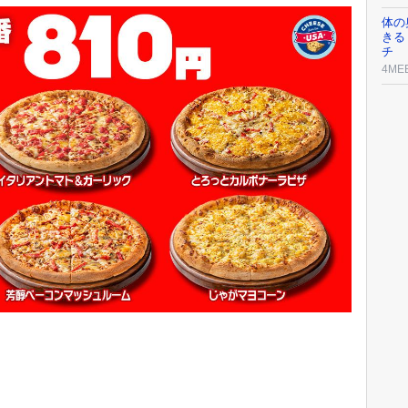
体の
きる
チ
4ME