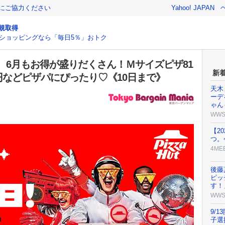
金にご協力ください
Yahoo! JAPAN
規取得
ショッピングなら「毎日5％」おトク
、6月もお得が盛りだくさん！Ｍサイズピザ81
新
0円などピザパにぴったり♡《10日まで》
天木
ーデ
ゃん
WW
【2
つ。
4ME
後藤
ピッ
す！
WW
9/1
子選