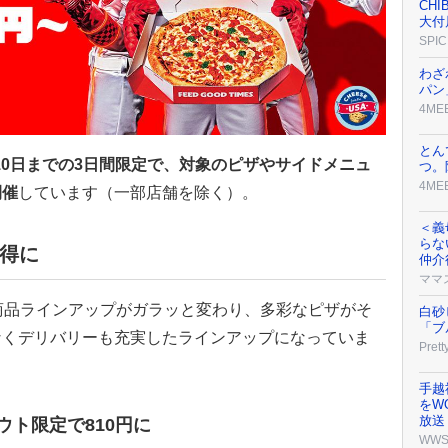
CH
大付
SPIC
わざ
パン
4ME
とん
から10日までの3日間限定で、対象のピザやサイドメニュ
つ。
4ME
開催
しています（一部店舗を除く）。
＜義
らな
お得に
仲介
ママ
商品ラインアップがガラッと変わり、多彩なピザがそ
白砂
「ブ
なくデリバリーも充実したラインアップになっていま
Prett
手越
をW
放送
ト限定で810円に
WW