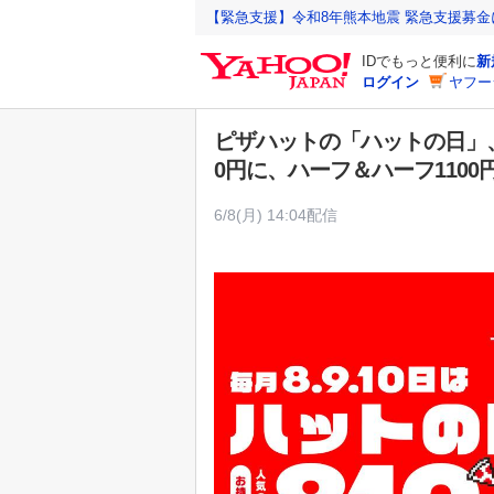
Y
【緊急支援】令和8年熊本地震 緊急支援募
a
IDでもっと便利に
新
h
ログイン
ヤフー
o
o
ピザハットの「ハットの日」
!
0円に、ハーフ＆ハーフ110
J
A
6/8(月) 14:04配信
P
A
N