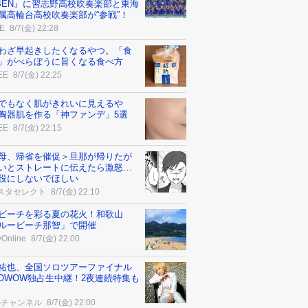
IBEN』に習志野高校吹奏楽部と東海
属高輪台高校吹奏楽部が“参戦”！
E
8/7(金) 22:28
わざ早起きしたくなるやつ。「食
」がべらぼうに旨くなる食べ方
EE
8/7(金) 22:25
でもなく肌がきれいに見えるや
陶器肌を作る「神ファンデ」5選
EE
8/7(金) 22:15
母、帰省を催促＞旦那が帰りたが
いとストレートに伝えたら激怒…
役にしないでほしい
スタセレクト
8/7(金) 22:10
ビーチを彩る夏の花火！和歌山
ルービーチ那智」で開催
yOnline
8/7(金) 22:00
祐也、全国ソロツアーファイナル
OWOW独占生中継！2夜連続特集も
Sチャンネル
8/7(金) 22:00