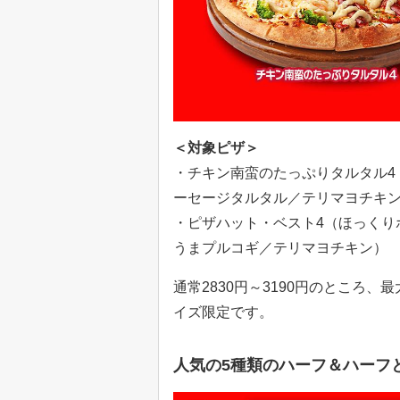
＜対象ピザ＞
・チキン南蛮のたっぷりタルタル4
ーセージタルタル／テリマヨチキ
・ピザハット・ベスト4（ほっくり
うまプルコギ／テリマヨチキン）
通常2830円～3190円のところ、
イズ限定です。
人気の5種類のハーフ＆ハーフと