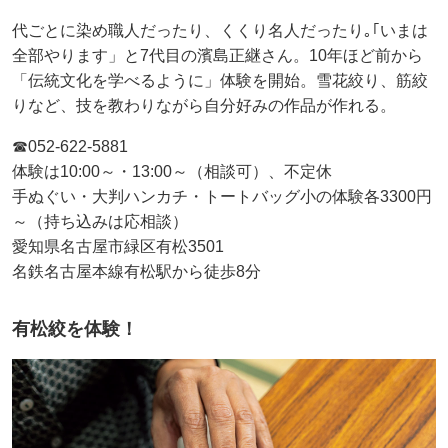
代ごとに染め職人だったり、くくり名人だったり｡｢いまは
全部やります」と7代目の濱島正継さん。10年ほど前から
「伝統文化を学べるように」体験を開始。雪花絞り、筋絞
りなど、技を教わりながら自分好みの作品が作れる。
☎052-622-5881
体験は10:00～・13:00～（相談可）、不定休
手ぬぐい・大判ハンカチ・トートバッグ小の体験各3300円
～（持ち込みは応相談）
愛知県名古屋市緑区有松3501
名鉄名古屋本線有松駅から徒歩8分
有松絞を体験！