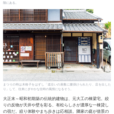
階にある。
まつりの時は木格子をはずし「道沿いの座敷に腰掛けられたり、店を出した
り」して、往来にぎやかな往時の風情になるそう。
大正末～昭和初期築の伝統的建物は、元大工の棟梁宅。絞
りの反物が天井や壁を彩る、有松らしさが濃厚な一棟貸し
の宿だ。絞り体験やまち歩きは応相談。隣家の庭が借景の