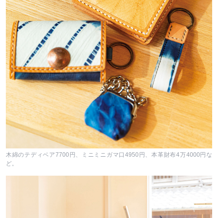
木綿のテディベア7700円、ミニミニガマ口4950円、本革財布4万4000円な
ど。