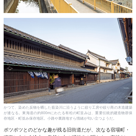
かつて、染めた反物を晒した藍染川に沿うように絞り工房や絞り商の木造建築
が連なる。東海道の約800mにわたる有松の町並みは、重要伝統的建造物群保
存地区・町並み保存地区。小路や裏路地すら情緒が匂い立つようだ。
ポツポツとのどかな趣が残る旧街道だが、次なる宿場町・