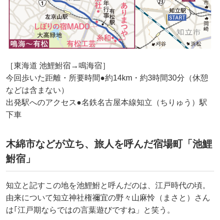
［東海道 池鯉鮒宿→鳴海宿］
今回歩いた距離・所要時間●約14km・約3時間30分（休憩
などは含まない）
出発駅へのアクセス●名鉄名古屋本線知立（ちりゅう）駅
下車
木綿市などが立ち、旅人を呼んだ宿場町「池鯉
鮒宿」
知立と記すこの地を池鯉鮒と呼んだのは、江戸時代の頃。
由来について知立神社権禰宜の野々山麻怜（まさと）さん
は｢江戸期ならではの言葉遊びですね」と笑う。