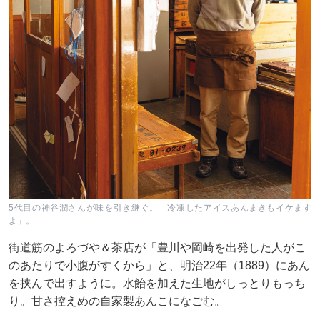
5代目の神谷潤さんが味を引き継ぐ。「冷凍したアイスあんまきもイケます
よ」。
街道筋のよろづや＆茶店が「豊川や岡崎を出発した人がこ
のあたりで小腹がすくから」と、明治22年（1889）にあん
を挟んで出すように。水飴を加えた生地がしっとりもっち
り。甘さ控えめの自家製あんこになごむ。