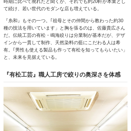
時期に比べて廃れたと聞くが、それでも約20軒が本業とし
て続け、若い世代のモダンな店も増えている。
『糸和』もその一つ。｢祖母とその仲間から教わった約30
種の技法を用いています」と胸を張るのは、佐藤貴広さん
だ。伝統工芸の有松・鳴海絞りは分業制が基本だが、デザ
インから一貫して制作、天然染料の藍にこだわる人は希
有。｢男性も使える製品も作って有松を知ってもらいたい」
と、未来を見据えている。
『有松工芸』職人工房で絞りの奥深さを体感