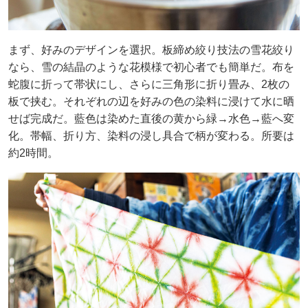
まず、好みのデザインを選択。板締め絞り技法の雪花絞り
なら、雪の結晶のような花模様で初心者でも簡単だ。布を
蛇腹に折って帯状にし、さらに三角形に折り畳み、2枚の
板で挟む。それぞれの辺を好みの色の染料に浸けて水に晒
せば完成だ。藍色は染めた直後の黄から緑→水色→藍へ変
化。帯幅、折り方、染料の浸し具合で柄が変わる。所要は
約2時間。