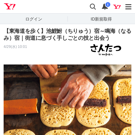
Yahoo! JAPAN
検索
通知
i
ログイン
ID新規取得
【東海道を歩く】池鯉鮒（ちりゅう）宿～鳴海（なる
み）宿｜街道に息づく手しごとの技と出会う
4/29(水) 10:01