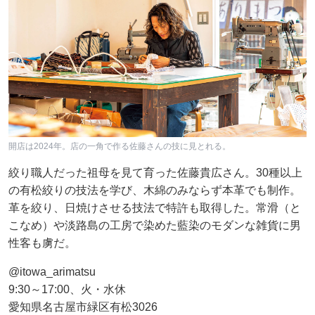
開店は2024年。店の一角で作る佐藤さんの技に見とれる。
絞り職人だった祖母を見て育った佐藤貴広さん。30種以上
の有松絞りの技法を学び、木綿のみならず本革でも制作。
革を絞り、日焼けさせる技法で特許も取得した。常滑（と
こなめ）や淡路島の工房で染めた藍染のモダンな雑貨に男
性客も虜だ。
@itowa_arimatsu
9:30～17:00、火・水休
愛知県名古屋市緑区有松3026