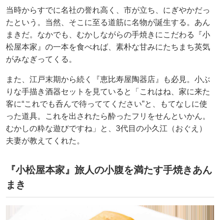
当時からすでに名社の誉れ高く、市が立ち、にぎやかだっ
たという。当然、そこに至る道筋に名物が誕生する。あん
まきだ。なかでも、むかしながらの手焼きにこだわる『小
松屋本家』の一本を食べれば、素朴な甘みにたちまち英気
がみなぎってくる。
また、江戸末期から続く『恵比寿屋陶器店』も必見。小ぶ
りな手描き酒器セットを見ていると「これはね、家に来た
客に“これでも呑んで待っててください”と、もてなしに使
った道具。これを出されたら酔ったフリをせんといかん。
むかしの粋な遊びですね」と、3代目の小久江（おぐえ）
夫妻が教えてくれた。
『小松屋本家』旅人の小腹を満たす手焼きあん
まき