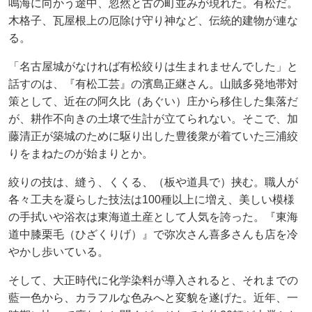
鳴海に向かう途中、忽然と古の町並みが現れた。有松だ。
木格子、瓦屋根上の厄除け守り神など、伝統的建物が連な
る。
「名古屋城がなければ有松絞りは生まれませんでした」と
話すのは、『有松工芸』の濱島正継さん。山賊多発地帯対
策として、近在の阿久比（あぐい）庄から移住した集落だ
が、耕作不向きの土壌で生計が立てられない。そこで、加
藤清正が築城のために駆り出した豊後衆が着ていた三浦絞
りをまねたのが始まりとか。
絞りの技は、縫う、くくる、（板や道具で）挟む。職人が
各々工夫を凝らした技法は100種以上に増え、美しい模様
の手拭いや浴衣は東海道土産として人気を誇った。『東海
道中膝栗毛（ひざくりげ）』で弥次さん喜多さんも店を冷
やかし歩いている。
そして、大正時代に化学染料が導入されると、それまでの
藍一色から、カラフルな色みへと変貌を遂げた。近年、一