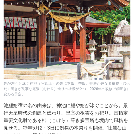
鯉が悠々と泳ぐ神池（写真上）の先に本殿、幣殿、拝殿が連なる檜皮（ひわ
だ）葺きが見事な尾張（おわり）造りの社殿が立つ。2026年の改修で銅葺きに
変わる予定。
池鯉鮒宿の名の由来は、神池に鯉や鮒が泳ぐことから。景
行天皇時代の創建と伝わり、皇室の祖霊をお祀り。国指定
重要文化財である杮（こけら）葺き多宝塔も境内で風格を
見せる。毎年5月2・3日に例祭の本祭りを開催。壮麗な山