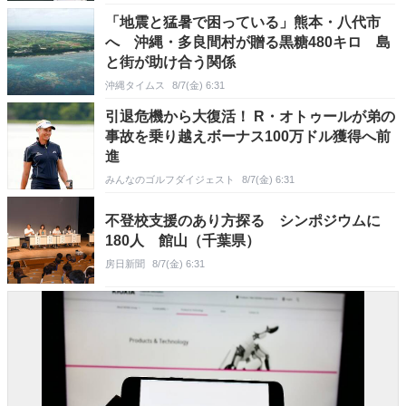
「地震と猛暑で困っている」熊本・八代市
へ 沖縄・多良間村が贈る黒糖480キロ 島
と街が助け合う関係
沖縄タイムス
8/7(金) 6:31
引退危機から大復活！ R・オトゥールが弟の
事故を乗り越えボーナス100万ドル獲得へ前
進
みんなのゴルフダイジェスト
8/7(金) 6:31
不登校支援のあり方探る シンポジウムに
180人 館山（千葉県）
房日新聞
8/7(金) 6:31