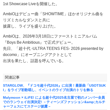
1st Showcase Liveを開催した。
AmbiOはデビュー曲「SHOWTIME」ほかオリジナル曲を
リズミカルなダンスと共に
披露し、ライブを盛り上げた。
AmbiOは、2026年3月18日にファーストミニアルバム
『Boys Be Ambitious』で正式デビュー。
先日、「超十代 -ULTRA TEENS FES- 2026 presented by
docomo」にオープニングアクトとして
出演を果たし、話題を呼んでいる。
関連記事
STARGLOW、『ドコモ超十代2026』に出演！最新曲「USOTSUK
I」をライブ初歌唱し、イベントのライブ出演のトリを飾る
Malymoon × iLiFE! による超十代2025名古屋で初のメンバー全員
でのランウェイ出演決定! －ティーンズファッション&amp;カルチ
ャーフェスにてステージ披露－