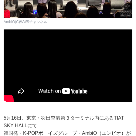
AmbiO(C)WWSチャンネル
5月16日、東京・羽田空港第３ターミナル内にあるTIAT
SKY HALLにて
韓国発・K-POPボーイズグループ・AmbiO（エンビオ）が