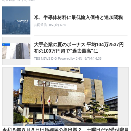
米、半導体材料に最低輸入価格と追加関税
共同通信
8/7(金) 6:35
大手企業の夏のボーナス 平均104万2537円
初の100万円超で“過去最高”に
TBS NEWS DIG Powered by JNN
8/7(金) 6:35
令和８年８月８日は婚姻届の提出増？ 土曜日だが受付職員