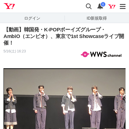
Yahoo! JAPAN
検索
通知
i
ログイン
ID新規取得
【動画】韓国発・K-POPボーイズグループ・
AmbiO（エンビオ）、東京で1st Showcaseライブ開
催！
5/16(土) 16:23