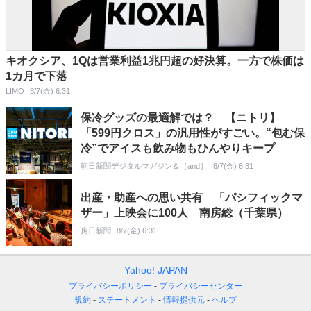
キオクシア、1Qは営業利益1兆円超の好決算。一方で株価は
1カ月で下落
LIMO
8/7(金) 6:31
保冷グッズの最適解では？ 【ニトリ】
「599円クロス」の汎用性がすごい。“包む保
冷”でアイスも飲み物もひんやりキープ
朝日新聞デジタルマガジン＆［and］
8/7(金) 6:31
出産・助産への思い共有 「パシフィックマ
ザー」上映会に100人 南房総（千葉県）
房日新聞
8/7(金) 6:31
Yahoo! JAPAN
プライバシーポリシー
プライバシーセンター
規約
ステートメント
情報提供元
ヘルプ