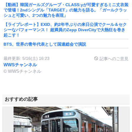
【動画】韓国ガールズグループ・CLASS:yが可愛すぎるミニ丈衣装
で登場！2ndシングル「TARGET」の魅力を語る。「ガールクラッ
シュと可愛い、2つの魅力を表現」
【ライブレポート】EXID、約2年半ぶりの来日公演でクール＆セク
シーなパフォーマンス！ 超満員のZepp DiverCityで大熱狂を巻き
起こす！
BTS、世界の青年代表として国連総会で演説
最終更新:
5/16(土) 16:23
記事へのご意見
WWSチャンネル
© WWSチャンネル
おすすめの記事