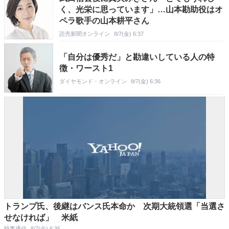
く、光栄に思っています」…山本勘助役はオ
ペラ歌手の山本耕平さん
読売新聞オンライン
8/7(金) 6:37
「自分は優秀だ」と勘違いしている人の特
徴・ワースト1
ダイヤモンド・オンライン
8/7(金) 6:36
トランプ氏、後継はバンス氏本命か 次期大統領選「当選さ
せなければ」 米紙
時事通信
8/7(金) 6:35