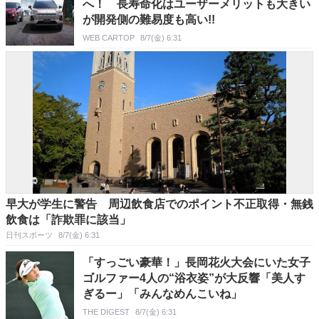
へ！ 長寿命化はユーザーメリットも大きい
が開発側の難易度も高い!!
WEB CARTOP
8/7(金) 6:31
早大が学生に警告 周辺飲食店でのポイント不正取得・無銭
飲食は「詐欺罪に該当」
日刊スポーツ
8/7(金) 6:31
「すっごい豪華！」長岡花火大会にいた女子
ゴルファー4人の“浴衣姿”が大反響「美人す
ぎるー」「みんなめんこいね」
THE DIGEST
8/7(金) 6:31