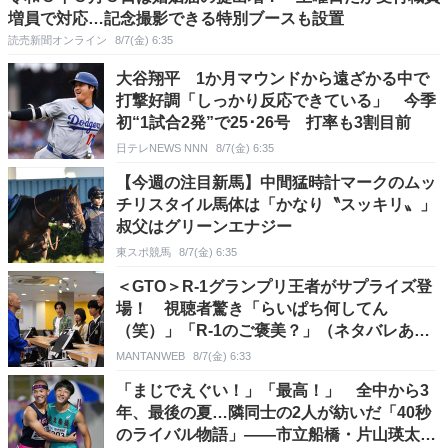
増員で対応…記念撮影できる特別ブースも設置
読売新聞オンライン
8/7(金) 6:35
大谷翔平 1か月マウンドから遠ざかる中で
打撃好調「しっかり反応できている」 今季
初“1試合2発”で25･26号 打率も3割目前
日テレNEWS NNN
8/7(金) 6:35
【今週の注目新馬】中間猛時計マークのムッ
チリスタイル馬体は「かなり〝スッキリ〟」
叔父はグリーンエナジー
東スポ競馬
8/7(金) 6:35
＜GTO＞R-1グランプリ王者がサプライズ登
場！ 視聴者驚き「らいぱち何してん
（笑）」「R-1のご褒美？」（ネタバレあ
り）
MANTANWEB
8/7(金) 6:33
「まじでえぐい！」「最高！」 全中から3
年、最後の夏…隣同士の2人が紡いだ「40秒
のライバル物語」――市立船橋・片山瑛太、