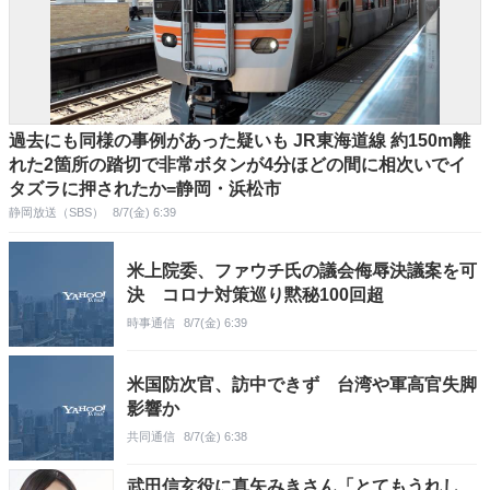
過去にも同様の事例があった疑いも JR東海道線 約150m離
れた2箇所の踏切で非常ボタンが4分ほどの間に相次いでイ
タズラに押されたか=静岡・浜松市
静岡放送（SBS）
8/7(金) 6:39
米上院委、ファウチ氏の議会侮辱決議案を可
決 コロナ対策巡り黙秘100回超
時事通信
8/7(金) 6:39
米国防次官、訪中できず 台湾や軍高官失脚
影響か
共同通信
8/7(金) 6:38
武田信玄役に真矢みきさん「とてもうれし