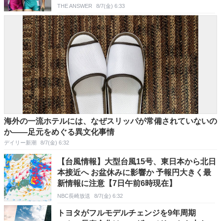
洛南・土井カハル
THE ANSWER
8/7(金) 6:33
海外の一流ホテルには、なぜスリッパが常備されていないの
か――足元をめぐる異文化事情
デイリー新潮
8/7(金) 6:32
【台風情報】大型台風15号、東日本から北日
本接近へ お盆休みに影響か 予報円大きく最
新情報に注意【7日午前6時現在】
NBC長崎放送
8/7(金) 6:32
トヨタがフルモデルチェンジを9年周期