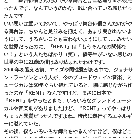
ど……舞台俳優さんだけでやる舞台とは全然違う世界観だ
ったんです。なんていうのかな、戦い合っている感じだっ
たんです。
いい悪いは置いておいて、やっぱり舞台俳優さんだけがや
る舞台は、ちゃんと足並みを揃えて、あまり突き出ないよ
うにして、うるさいことも言わないようにして……みたい
な世界だったのに、『RENT』は「もうそんなの関係な
い！」という人たちばかり（笑）。優等生がいない感じの
世界の中に21歳の僕は放り込まれたわけです。
2000年を迎える前、エイズや同性愛がある中で、ジョナサ
ン・ラーソンという人が、今のブロードウェイの音楽、ミ
ュージカルは50年ぐらい遅れていると、胸に感じながら作
ったのが『RENT』なんですけど、まさに日本で
『RENT』をやったときも、いろいろなグランドミュージ
カルや音楽劇がありましたけど、『RENT』ってやっぱり
ちょっと異質だったんですよね。時代に逆行するエネルギ
ーに溢れていた。
その後、僕もいろいろな舞台をやるんですけど、僕はどこ