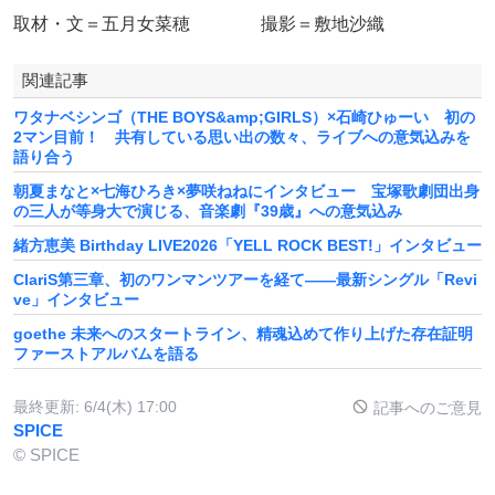
取材・文＝五月女菜穂 撮影＝敷地沙織
関連記事
ワタナベシンゴ（THE BOYS&amp;GIRLS）×石崎ひゅーい 初の
2マン目前！ 共有している思い出の数々、ライブへの意気込みを
語り合う
朝夏まなと×七海ひろき×夢咲ねねにインタビュー 宝塚歌劇団出身
の三人が等身大で演じる、音楽劇『39歳』への意気込み
緒方恵美 Birthday LIVE2026「YELL ROCK BEST!」インタビュー
ClariS第三章、初のワンマンツアーを経て――最新シングル「Revi
ve」インタビュー
goethe 未来へのスタートライン、精魂込めて作り上げた存在証明
ファーストアルバムを語る
最終更新:
6/4(木) 17:00
記事へのご意見
SPICE
© SPICE