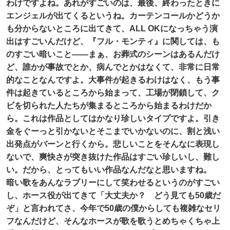
わけですよね。あれがすごいのは、最後、終わったときに
エンジェルが出てくるというね。カーテンコールかどうか
も分からないところに出てきて、ALL OKになっちゃう演
出はすごいんだけど、『フル・モンティ』に関しては、も
のすごい暗いこと——まぁ、お葬式のシーンはあるんだけ
ど、誰かが事故でとか、病んでとかはなくて、非常に日常
的なことなんですよ。大事件が起きるわけはなく、もう事
件は起きているところから始まって、工場が閉鎖して、ク
ビを切られた人たちが集まるところから始まるわけだか
ら。これは作品としてはかなり珍しいタイプですよ。引き
金をぐーっと引かないとそこまでいかないのに、割と浅い
出発点がバーンと行くから。悲しいことをそんなに表現し
ないで、爽快さが突き抜けた作品はすごい珍しいし、難し
い。だから、とってもいい作品なんだなと思いますね。
暗い歌をあんなラブリーにして笑わせるというのがすごい
し、ホース役が出てきて「大丈夫か？ どう見ても50歳だ
ぞ」と言われてさ、今年で50歳の僕からしても複雑なセリ
フなんだけど、そんなホースが歌を歌うとめちゃくちゃ上