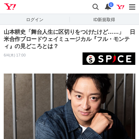
Yahoo! JAPAN
検索
通知
i
ログイン
ID新規取得
山本耕史「舞台人生に区切りをつけたけど……」 日
米合作ブロードウェイミュージカル『フル・モンテ
ィ』の見どころとは？
6/4(木) 17:00