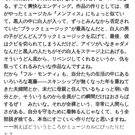
る。すごく爽快なエンディング。作品の作りとしては、僕
がやったミュージカル『メンフィス』にちょっと似てい
て。黒人の中に白人が入って、ずっとみんなから否定され
ていた“ブラックミュージック”が最高なんだと、白人の男
の子がどんどんブラックミュージックを広げて、最後、彼
はクビを切られてしまうんだけど、アイツがいなきゃダメ
なんだと黒人の人たちがその白人をステージ上にあげる。
そういうどん底から、リベンジしてくれるというか、仇を
取ってくれるみたいな作品なんですよね。
だから『フル・モンティ』も、自分たちの生活の中にある
いろいろな葛藤——スキンシップが無くなった年を重ねて
きた夫婦間とか、未だに母親と住んでいるちょっと弱い自
分とか、そういうものから全員がこの瞬間だけはおさらば
するぜ！ みたいな。それが全裸という、非常に人間らし
さがある。自分を守るために着飾るんじゃなくて、もう全
部脱ぎ捨てる。本当にすごくいい作りだなと思いますね。
ーー例えばどういうところがミュージカルにぴったりだ
と？