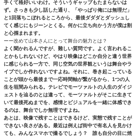
手くて格好いいわけ。そういうギャップもたまらないは
ず。さっきも少し話した通り、「やっぱり俺には無理だ」
と1回落ちこぼれるところから、最後ダダダとダッシュし
てく感じにもジーンとくる。何かに立ち向かう方が僕は割
と心掴まれます。
ーー改めて山本さんにとって舞台の魅力とは？
よく聞かれるんですが、難しい質問です。よく言われるこ
とかもしれないけど、やはり映像はどこか自分と違う世界
に感じられる一方で、同じ空気の世界観というは舞台やラ
イブでしか作れないですよね。それに、巻き起こっている
ことが頭から最後まで一応時間軸が繋がるから、1つの人
生を垣間みられる。テレビでモーツァルトの人生のダイジ
ェストを辿るのとは違って、モーツァルトがそこに生きて
いて最後死ぬまでを、感情とビジュアルを一緒に体感でき
るのは、舞台でしか無理ですよね。
あとは、映像で残すことはできるけど、実態で残すことが
できない良さがある。最近は例えば街中で有名人を見かけ
ても、みんなスマホで撮るでしょう？ 誰も自分の目に焼