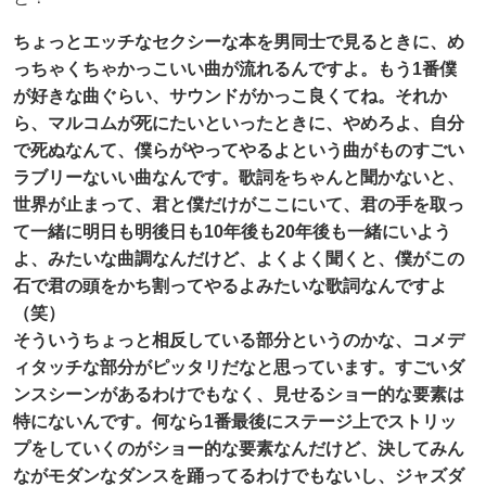
ちょっとエッチなセクシーな本を男同士で見るときに、め
っちゃくちゃかっこいい曲が流れるんですよ。もう1番僕
が好きな曲ぐらい、サウンドがかっこ良くてね。それか
ら、マルコムが死にたいといったときに、やめろよ、自分
で死ぬなんて、僕らがやってやるよという曲がものすごい
ラブリーないい曲なんです。歌詞をちゃんと聞かないと、
世界が止まって、君と僕だけがここにいて、君の手を取っ
て一緒に明日も明後日も10年後も20年後も一緒にいよう
よ、みたいな曲調なんだけど、よくよく聞くと、僕がこの
石で君の頭をかち割ってやるよみたいな歌詞なんですよ
（笑）
そういうちょっと相反している部分というのかな、コメデ
ィタッチな部分がピッタリだなと思っています。すごいダ
ンスシーンがあるわけでもなく、見せるショー的な要素は
特にないんです。何なら1番最後にステージ上でストリッ
プをしていくのがショー的な要素なんだけど、決してみん
ながモダンなダンスを踊ってるわけでもないし、ジャズダ