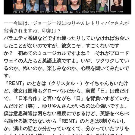
ーー今回は、ジョージー役にゆりやんレトリィバァさんが
出演されますね。印象は？
バラエティ番組などですれ違ったりしていなければお会い
したことがないのですが、彼女こそ、すごくないです
か？ 初めてのミュージカルですよね？ それがブロード
ウェイの人たちと英語上演ですよ。いや、ワクワクしてい
るのか、怖いのか、楽しみなのか、心境を聞いてみたいで
す。
『RENT』のときは（クリスタル・）ケイちゃんもいたけ
ど、彼女は国籍もグローバルだから、実質「日」は僕だけ
で、「日米合作」と言いながら「日」を背負いすぎていた
んだけど（笑）、ゆりやんさんがいるのは心強いですよ。
僕は意思疎通は困らない程度にできるけど、英語をべらべ
ら話せる訳ではないから『RENT』のときは8割ぐらいし
か、演出の話とか分かっていなくて、分かっていたフリを