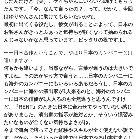
したんだけど（笑）、ケイちゃんにいろいろ助けてもらっ
たんです。「今、なんて言ったの？」って。だから、今回
はゆりやんさんに助けてもらいたいかな。
最初に出てくる役だし、彼女が出ることによって、日本の
お客さんがきっとふぁっと気持ちが軽くなって始められる
んじゃないかなと思っています。ピッタリの役ですよ。
ーー日米合作ということで、やはり日本のカンパニーとは
違いますか？
何もかも違います。当然ながら、言葉が違うのは大きいで
すよね。そのほかやり方で言うと……日本のカンパニーに
も海外のカンパニーにもいろいろあるだろうし、日本のカ
ンパニーに海外の演出家が1人来るのと、海外のカンパニ
ーに日本の俳優が1人入るのも全然違うと思うんですけ
ど、『RENT』のときは日本に合わせてやっていない感じ
がありました。演出家の指示が絶対とか、そういう慣習み
たいなものが全くない気持ちよさがね。
今まで舞台で培ってきた経験やスキルが全く使えない訳で
す。だから、そういった意味では日本でやる山本耕史らし