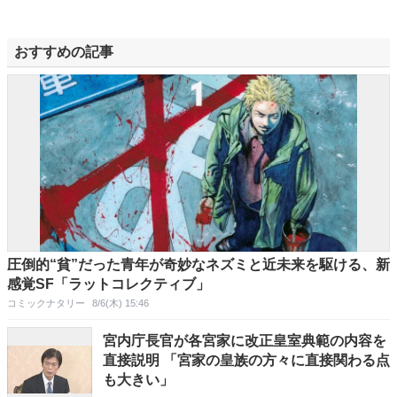
おすすめの記事
圧倒的“貧”だった青年が奇妙なネズミと近未来を駆ける、新
感覚SF「ラットコレクティブ」
コミックナタリー
8/6(木) 15:46
宮内庁長官が各宮家に改正皇室典範の内容を
直接説明 「宮家の皇族の方々に直接関わる点
も大きい」