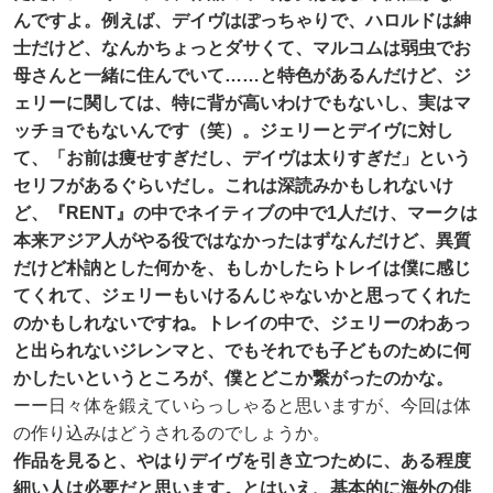
んですよ。例えば、デイヴはぽっちゃりで、ハロルドは紳
士だけど、なんかちょっとダサくて、マルコムは弱虫でお
母さんと一緒に住んでいて……と特色があるんだけど、ジ
ェリーに関しては、特に背が高いわけでもないし、実はマ
ッチョでもないんです（笑）。ジェリーとデイヴに対し
て、「お前は痩せすぎだし、デイヴは太りすぎだ」という
セリフがあるぐらいだし。これは深読みかもしれないけ
ど、『RENT』の中でネイティブの中で1人だけ、マークは
本来アジア人がやる役ではなかったはずなんだけど、異質
だけど朴訥とした何かを、もしかしたらトレイは僕に感じ
てくれて、ジェリーもいけるんじゃないかと思ってくれた
のかもしれないですね。トレイの中で、ジェリーのわあっ
と出られないジレンマと、でもそれでも子どものために何
かしたいというところが、僕とどこか繋がったのかな。
ーー日々体を鍛えていらっしゃると思いますが、今回は体
の作り込みはどうされるのでしょうか。
作品を見ると、やはりデイヴを引き立つために、ある程度
細い人は必要だと思います。とはいえ、基本的に海外の俳