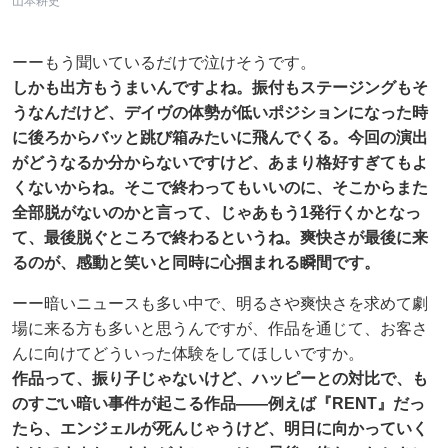
山本耕史
ーーもう聞いているだけで泣けそうです。
しかも出方もうまいんですよね。振付もステージングもそ
うなんだけど、デイヴの体勢が低いポジションになった時
に後ろからバッと跳び箱みたいに飛んでくる。今回の演出
がどうなるか分からないですけど、あまり格好すぎてもよ
くないからね。そこで終わってもいいのに、そこからまた
全部脱がないのかと言って、じゃあもう1発行くかとなっ
て、最後脱ぐところで終わるというね。爽快さが最後に来
るのが、感動と笑いと同時に心掴まれる瞬間です。
ーー暗いニュースも多い中で、明るさや爽快さを求めて劇
場に来る方も多いと思うんですが、作品を通じて、お客さ
んに向けてどういった体験をしてほしいですか。
作品って、振り子じゃないけど、ハッピーとの対比で、も
のすごい暗い事件が起こる作品——例えば『RENT』だっ
たら、エンジェルが死んじゃうけど、明日に向かっていく