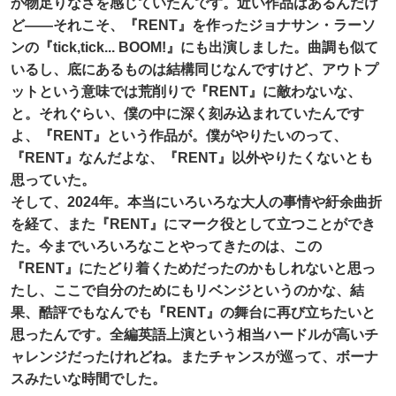
か物足りなさを感じていたんです。近い作品はあるんだけ
ど——それこそ、『RENT』を作ったジョナサン・ラーソ
ンの『tick,tick... BOOM!』にも出演しました。曲調も似て
いるし、底にあるものは結構同じなんですけど、アウトプ
ットという意味では荒削りで『RENT』に敵わないな、
と。それぐらい、僕の中に深く刻み込まれていたんです
よ、『RENT』という作品が。僕がやりたいのって、
『RENT』なんだよな、『RENT』以外やりたくないとも
思っていた。
そして、2024年。本当にいろいろな大人の事情や紆余曲折
を経て、また『RENT』にマーク役として立つことができ
た。今までいろいろなことやってきたのは、この
『RENT』にたどり着くためだったのかもしれないと思っ
たし、ここで自分のためにもリベンジというのかな、結
果、酷評でもなんでも『RENT』の舞台に再び立ちたいと
思ったんです。全編英語上演という相当ハードルが高いチ
ャレンジだったけれどね。またチャンスが巡って、ボーナ
スみたいな時間でした。