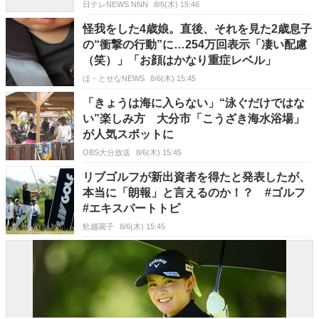
日テレNEWS NNN
8/6(木) 15:46
怪我をした4歳娘。直後、それを見た2歳息子
の“衝撃の行動”に…254万回表示「凄い配慮
（笑）」「お顔はかなり重症レベル」
ほ・とせなNEWS
8/6(木) 15:45
「きょうは海に入らない」“泳ぐだけではな
い”楽しみ方 大分市「こうざき海水浴場」
が人気スポットに
OBS大分放送
8/6(木) 15:45
リブゴルフが新出資者を得たと発表したが、
本当に「朗報」と言えるのか！？ #ゴルフ
#エキスパートトピ
舩越園子
8/6(木) 15:45