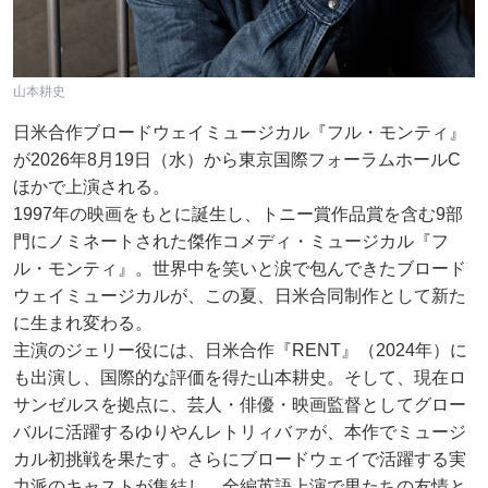
山本耕史
日米合作ブロードウェイミュージカル『フル・モンティ』
が2026年8月19日（水）から東京国際フォーラムホールC
ほかで上演される。
1997年の映画をもとに誕生し、トニー賞作品賞を含む9部
門にノミネートされた傑作コメディ・ミュージカル『フ
ル・モンティ』。世界中を笑いと涙で包んできたブロード
ウェイミュージカルが、この夏、日米合同制作として新た
に生まれ変わる。
主演のジェリー役には、日米合作『RENT』（2024年）に
も出演し、国際的な評価を得た山本耕史。そして、現在ロ
サンゼルスを拠点に、芸人・俳優・映画監督としてグロー
バルに活躍するゆりやんレトリィバァが、本作でミュージ
カル初挑戦を果たす。さらにブロードウェイで活躍する実
力派のキャストが集結し、全編英語上演で男たちの友情と