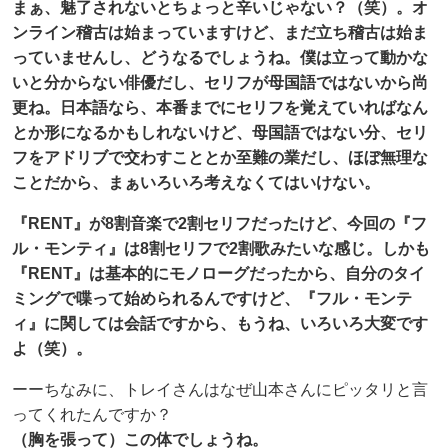
まぁ、魅了されないとちょっと辛いじゃない？（笑）。オ
ンライン稽古は始まっていますけど、まだ立ち稽古は始ま
っていませんし、どうなるでしょうね。僕は立って動かな
いと分からない俳優だし、セリフが母国語ではないから尚
更ね。日本語なら、本番までにセリフを覚えていればなん
とか形になるかもしれないけど、母国語ではない分、セリ
フをアドリブで交わすこととか至難の業だし、ほぼ無理な
ことだから、まぁいろいろ考えなくてはいけない。
『RENT』が8割音楽で2割セリフだったけど、今回の『フ
ル・モンティ』は8割セリフで2割歌みたいな感じ。しかも
『RENT』は基本的にモノローグだったから、自分のタイ
ミングで喋って始められるんですけど、『フル・モンテ
ィ』に関しては会話ですから、もうね、いろいろ大変です
よ（笑）。
ーーちなみに、トレイさんはなぜ山本さんにピッタリと言
ってくれたんですか？
（胸を張って）この体でしょうね。