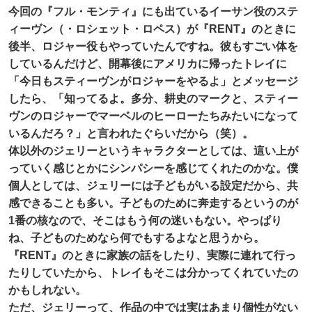
今回の『フル・モンティ』にも出ているイーサン役のステ
ィーヴン（・ロシェット・ロペス）が『RENT』のときに
後半、ロジャー役もやっていたんですね。彼もすごい体を
しているんだけど、開幕後にアメリカに帰ったトレイに
「今日もスティーヴンがロジャーをやるよ」とメッセージ
したら、「知ってるよ。多分、耕史のマークと、スティー
ヴンのロジャーでマーベルのヒーローたちみたいになって
いるんだろ？」と言われたぐらいだから（笑）。
体以外のジェリーというキャラクターとしては、這い上が
っていく感じとかにシンパシーを感じてくれたのかな。僕
個人としては、ジェリーには子どもがいる設定だから、共
感できることも多い。子どものために奔走するというのが
1番の核なので、そこはもう何の迷いもない。やっぱり
ね、子どものためなら何でもするよなと思うから。
『RENT』のときに家族の話をしたり、実際に連れて行っ
たりしていたから、トレイもそこは分かってくれていたの
かもしれない。
ただ、ジェリーって、作品の中では実はあまり個性がない