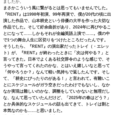
ましたか。
まさかこういう風に繋がるとは思ってもいませんでした。
『RENT』は1998年初演、99年再演で、僕が20代の頃に出
演した作品で、山本耕史という俳優の大半を作った大切な
作品でした。そして紆余曲折があり、2024年に再びやるこ
とになって……しかもそれが全編英語上演で……。僕の中
で1つの舞台人生に区切りをつけたところだったんです。
そうしたら、『RENT』の演出家だったトレイ（・エレッ
ト）が、『RENT』が終わったときに「次は何やる？」と
言ってきた。日本でよくある社交辞令のような感じで、そ
うやって言ってくれたのかな、とはいえ嬉しいなと思って
「何やろうか？」なんて軽い気持ちで返したんです。そし
て、「耕史にぴったりのがある！」と言われて。有難いこ
とにスケジュールがガラ空きだったわけでもないし、なか
なか実現は難しいのかな、調整をしていかないと無理だし
な、なんて思っていたんだけど、「2025年の春はどう？」
とか具体的なスケジュールの話も出てきて、トレイは割と
本気なのかも……と思いました。