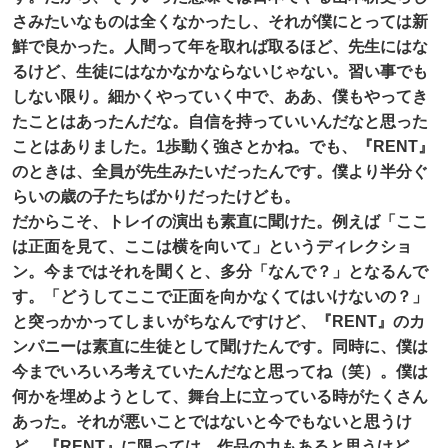
さみたいなものは全くなかったし、それが僕にとっては新
鮮で良かった。人間って年を取れば取るほど、先生にはな
るけど、生徒にはなかなかならないじゃない。習い事でも
しない限り。細かくやっていく中で、ああ、僕もやってき
たことはあったんだな。自信を持っていいんだなと思った
ことはありました。1歩動く強さとかね。でも、『RENT』
のときは、全員が先生みたいだったんです。僕より半分ぐ
らいの歳の子たちばかりだったけども。
だからこそ、トレイの演出も素直に聞けた。例えば「ここ
は正面を見て、ここは横を向いて」というディレクショ
ン。今まではそれを聞くと、多分「なんで？」となるんで
す。「どうしてここで正面を向かなくてはいけないの？」
と突っかかってしまいがちなんですけど、『RENT』のカ
ンパニーは素直に生徒として聞けたんです。同時に、僕は
今までいろいろ考えていたんだなと思ってね（笑）。僕は
何かを埋めようとして、舞台上に立っている時がたくさん
あった。それが悪いことではないと今でもないと思うけ
ど、『RENT』に限っては、作品の力もあると思うけど、