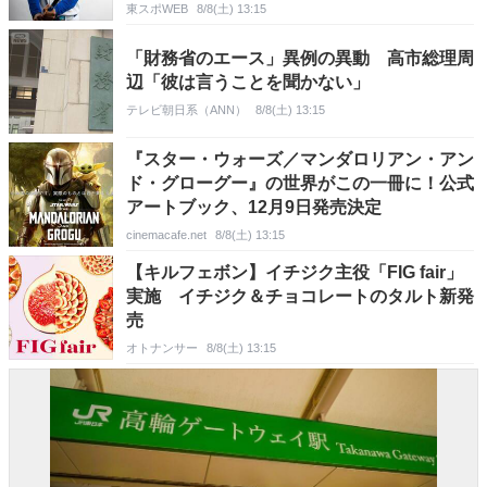
東スポWEB
8/8(土) 13:15
「財務省のエース」異例の異動 高市総理周
辺「彼は言うことを聞かない」
テレビ朝日系（ANN）
8/8(土) 13:15
『スター・ウォーズ／マンダロリアン・アン
ド・グローグー』の世界がこの一冊に！公式
アートブック、12月9日発売決定
cinemacafe.net
8/8(土) 13:15
【キルフェボン】イチジク主役「FIG fair」
実施 イチジク＆チョコレートのタルト新発
売
オトナンサー
8/8(土) 13:15