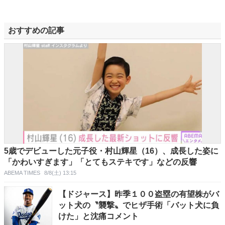
おすすめの記事
5歳でデビューした元子役・村山輝星（16）、成長した姿に
「かわいすぎます」「とてもステキです」などの反響
ABEMA TIMES
8/8(土) 13:15
【ドジャース】昨季１００盗塁の有望株がバ
ット犬の〝襲撃〟でヒザ手術「バット犬に負
けた」と沈痛コメント