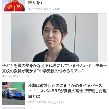
踊りを」
東スポWEB
8/8(土) 13:10
子どもを親の夢をかなえる代理にしていませんか？ 中高一
貫校の教員が明かす“中学受験の悩めるリアル”
Hint-Pot
8/8(土) 13:10
冷却は改善したのにまさかのタイヤバース
ト！ スバルBRZが真夏の富士で苦戦した理
由とは
WEB CARTOP
8/8(土) 13:10