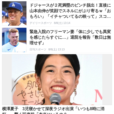
ドジャースが２死満塁のピンチ脱出！直後に
山本由伸が笑顔でスネルにがぶり寄るｗ「お
もろい」「イチャついてるの映って」スコッ
トには満面の笑みで拍手
デイリースポーツ
8/8(土) 13:14
緊急入院のフリーマン妻「体に少しでも異変
を感じたらすぐに…」退院を報告「数日は無
理せず」
日刊スポーツ
8/8(土) 13:13
横澤夏子 3児寝かせて深夜ラジオ出演「いつも8時に消