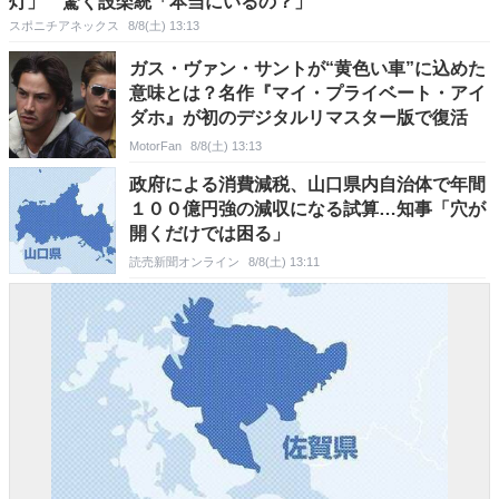
灯」 驚く設楽統「本当にいるの？」
スポニチアネックス
8/8(土) 13:13
ガス・ヴァン・サントが“黄色い車”に込めた
意味とは？名作『マイ・プライベート・アイ
ダホ』が初のデジタルリマスター版で復活
MotorFan
8/8(土) 13:13
政府による消費減税、山口県内自治体で年間
１００億円強の減収になる試算…知事「穴が
開くだけでは困る」
読売新聞オンライン
8/8(土) 13:11