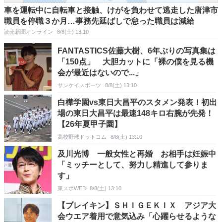
車を運転中に自転車と接触、けがを負わせて逃走した唐津市
職員を停職３か月…事務先延ばしで怠った職員は減給
読売新聞オンライン
8/8(土) 13:10
FANTASTICS佐藤大樹、6年ぶりの写真集は
「150点」 大胆カットに「裸の僕を見る機
会が最近はないので...」
サンケイスポーツ
8/8(土) 13:10
白樺学園vs東日大昌平のスタメン発表！初出
場の東日大昌平は最速148キロ右腕が先発！
【26年夏甲子園】
高校野球ドットコム
8/8(土) 13:10
及川光博 一般女性と再婚 お相手は妊娠中
「ミッチーとして、努力し精進して参りま
す」
東スポWEB
8/8(土) 13:10
【ブレイキン】ＳＨＩＧＥＫＩＸ アジア大
会ウエア着用で意気込み「心躍らせるような