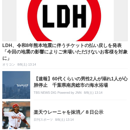
LDH、令和8年熊本地震に伴うチケットの払い戻しを発表
「今回の地震の影響によりご来場いただけないお客様を対象
に」
オリコン
8/8(土) 13:14
【速報】60代くらいの男性2人が溺れ1人が心
肺停止 千葉県南房総市の海水浴場
TBS NEWS DIG Powered by JNN
8/8(土) 13:14
楽天ウレーニャを抹消／８日公示
日刊スポーツ
8/8(土) 13:14