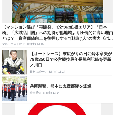
【マンション選び「再開発」で2つの鉄板エリア】「日本
橋」「広域品川圏」への期待が他地域より圧倒的に高い理由
とは？ 資産価値向上を後押しする“仕掛け人”の実力《パン
ダ不動産氏が解説》
マネーポストWEB
8/8(土) 13:15
【オートレース】末広がりの日に鈴木章夫が
79歳350日で公営競技最年長勝利記録を更新
／川口
日刊スポーツ
8/8(土) 13:14
兵庫県警、熊本に支援部隊を派遣
時事通信
8/8(土) 13:14