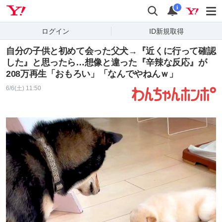
Yahoo! JAPAN
検索
通知
i
ログイン
ID新規取得
自分の子供と初めて会った父犬→『近くに行って確認
した』と思ったら…想像と違った『辛辣な反応』が
208万再生「おもろい」「なんでやねんｗ」
6/6(土) 11:50