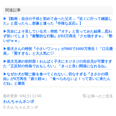
関連記事
▶【動画：自分の子供と初めて会った父犬→『近くに行って確認し
た』と思ったら…想像と違った『辛辣な反応』】
▶完全によそ見している犬→突然『オテ』と言ってみた結果…思わ
ず吹いてしまう『衝撃的な行動』が53万再生「クセ強すぎｗ」「勢
いがｗｗ」
▶柴犬さんの特技『小さいワンッ』がSNSで1000万再生！「口元最
高」「賢すぎる」と大人気に♡
▶柴犬兄弟の初対面！わんぱく子犬にタジタジの先住兄が可愛すぎ
た「正反対の性格でおもしろい」「きっと良い関係になれるね」
▶なぜか犬が朝ご飯を食べてくれない…切なすぎる『まさかの理
由』が5万再生「困り顔ｗ」「食べられないよ！って言いに来たん
だね」と爆笑
最終更新:
6/6(土) 11:50
記事へのご意見
わんちゃんホンポ
© わんちゃんホンポ