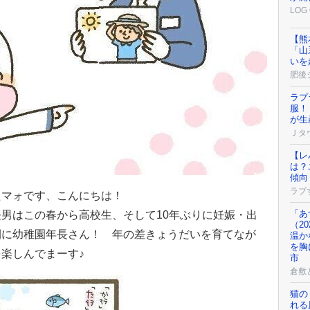
LOG 
【熊
「山
いを
肥後
ラプ
服！
が生
Ｊタ
【レ
は？
傾向
ラブ
たマォです、こんにちは！
「あ
男はこの春から高校生、そして10年ぶりに妊娠・出
（2
間に幼稚園年長さん！ 年の差きょうだいを育てなが
温か
を胸
楽しんでまーす♪
市
倉敷
猫の
れる