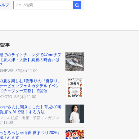
ヘルプ
検索
着記事
域でのライトチニングで47cmチヌ
【泉大津・大阪】真夏の時合いは
？
RINEWS
8/6(木) 11:00
の夏を楽しむ1夜限りの『夏祭り』
ナービュッフェ＆カクテルイベン
［チャプター京都］で開催
 KYOTO
8/6(木) 11:00
oogleさんに聞きました】育児の”考
負担”をAIで軽くする方法
ハウス 妊娠・出産・子育てマガジン
木) 11:00
っとろっしゃ山香 夏まつり2026』
催されます