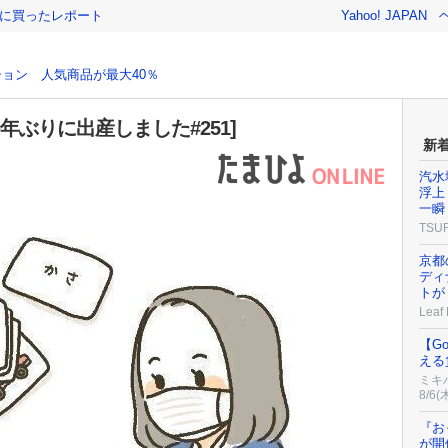
際に買ったレポート
Yahoo! JAPAN
ョン 人気商品が最大40％
年ぶりに出産しました#251]
新
汽水
浮上
一瞬
TSU
京都
ディ
トが
Leaf
【G
える
ミキ
8/6(
『お
が開