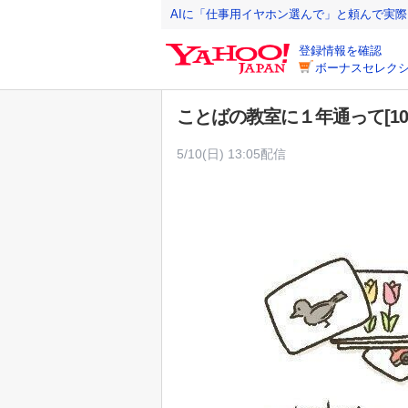
Y
AIに「仕事用イヤホン選んで」と頼んで実
a
登録情報を確認
h
ボーナスセレクシ
o
o
ことばの教室に１年通って[10
!
J
5/10(日) 13:05配信
A
P
A
N