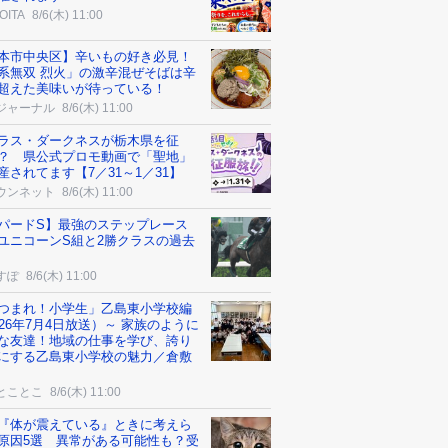
OITA
8/6(木) 11:00
本市中央区】辛いもの好き必見！
系無双 烈火」の激辛混ぜそばは辛
超えた美味いが待っている！
ジャーナル
8/6(木) 11:00
ラス・ダークネスが栃木県を征
？ 県公式プロモ動画で「聖地」
産されてます【7／31～1／31】
ウンネット
8/6(木) 11:00
パードS】最強のステップレース
ユニコーンS組と2勝クラスの過去
すぽ
8/6(木) 11:00
つまれ！小学生」乙島東小学校編
026年7月4日放送）～ 家族のように
な友達！地域の仕事を学び、誇り
にする乙島東小学校の魅力／倉敷
とことこ
8/6(木) 11:00
『体が震えている』ときに考えら
原因5選 異常がある可能性も？受