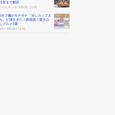
目安まで解説
ちゃんホンポ
8/6(木) 11:00
5分で麺がモチモチ「冷しカップヌ
ル」が凄すぎた！新感覚！驚きの
しグルメ3選
ARU
8/6(木) 11:00