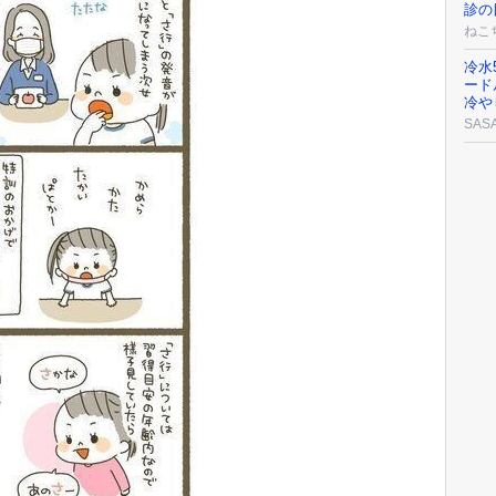
診の
ねこ
冷水
ード
冷や
SAS