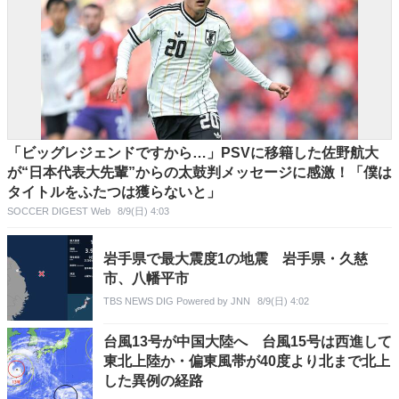
「ビッグレジェンドですから…」PSVに移籍した佐野航大
が“日本代表大先輩”からの太鼓判メッセージに感激！「僕は
タイトルをふたつは獲らないと」
SOCCER DIGEST Web
8/9(日) 4:03
岩手県で最大震度1の地震 岩手県・久慈
市、八幡平市
TBS NEWS DIG Powered by JNN
8/9(日) 4:02
台風13号が中国大陸へ 台風15号は西進して
東北上陸か・偏東風帯が40度より北まで北上
した異例の経路