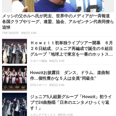
メッシの父ホルヘ氏が死去、世界中のメディアが一斉報道
各国クラブやリーグ、連盟、協会、アルゼンチン代表同僚ら
追悼
THE DIGEST
8/9(日) 4:00
Ｈｏｗｚｉｔ初単独ライブツアー開幕 ６月
２６日結成、ジュニア再編成で誕生の６組目
グループ「地球上で東京を一番のホットスポ
ットに」
スポーツ報知
8/9(日) 4:00
Howzitお披露目 ダンス、ドラム、楽曲制
作…個性豊かな５人は全員“同級生”
日刊スポーツ
8/9(日) 4:00
ジュニア5人組新グループ「Howzit」初ライ
ブで24曲熱唱「日本のエンタメひっくり返
す！」
スポニチアネックス
8/9(日) 4:00