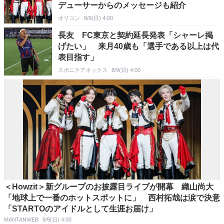
デューサーからのメッセージも紹介
オリコン
8/9(日) 4:00
長友 FC東京と契約延長発表「シャーレ掲
げたい」 来月40歳も「選手である以上は代
表目指す」
スポニチアネックス
8/9(日) 4:00
＜Howzit＞新グループのお披露目ライブが開幕 織山尚大
「地球上で一番のホットスポットに」 西村拓哉は涙で決意
「STARTOのアイドルとして生涯お届け」
MANTANWEB
8/9(日) 4:00