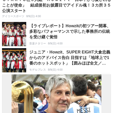
ことが使命」 結成後初お披露目でアイドル魂！３カ所３５
公演スタート
デイリースポーツ
8/9(日) 4:00
【ライブレポート】Howzitの初ツアー開幕、
多彩なパフォーマンスで示した事務所の伝統
を受け継ぐ覚悟
音楽ナタリー
8/9(日) 4:00
ジュニア・Howzit、SUPER EIGHT大倉忠義
からのアドバイス告白 目指すは「地球上で1
番のホットスポット」【囲みほぼ全文／
Howzit 1st LIVE 2026 NICE TO ME YOU】
モデルプレス
8/9(日) 4:00