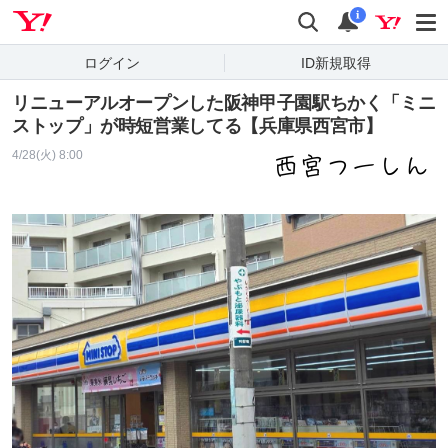
Yahoo! JAPAN
検索
通知
i
ログイン
ID新規取得
リニューアルオープンした阪神甲子園駅ちかく「ミニ
ストップ」が時短営業してる【兵庫県西宮市】
4/28(火) 8:00