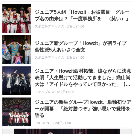
ジュニア5人組「Howzit」お披露目 グルー
プ名の由来は？「一度事務所を…（笑い）」
スポニチアネックス
8/9(日) 4:00
ジュニア新グループ「Howzit」が初ライブ
個性派5人あいさつ全文
スポニチアネックス
8/9(日) 4:00
ジュニア・Howzit西村拓哉、涙ながらに決意
表明「人生懸けて活動してきました」織山尚
大は「アイドルをやっていて良かった」【挨
拶ほぼ全文／Howzit 1st LIVE 2026 NICE TO
モデルプレス
8/9(日) 4:00
ME YOU】
ジュニアの新生グル―プHowzit、単独初ツア
ーが開幕 「絶対勝つぞ」強い思いで覚悟を
語る
ENCOUNT
8/9(日) 4:00