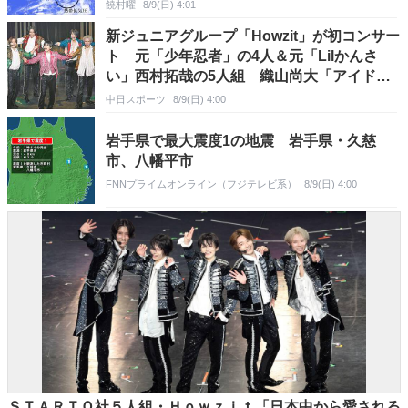
饒村曜
8/9(日) 4:01
新ジュニアグループ「Howzit」が初コンサー
ト 元「少年忍者」の4人＆元「Lilかんさ
い」西村拓哉の5人組 織山尚大「アイドル
やっていてよかった」
中日スポーツ
8/9(日) 4:00
岩手県で最大震度1の地震 岩手県・久慈
市、八幡平市
FNNプライムオンライン（フジテレビ系）
8/9(日) 4:00
ＳＴＡＲＴＯ社５人組・Ｈｏｗｚｉｔ「日本中から愛される