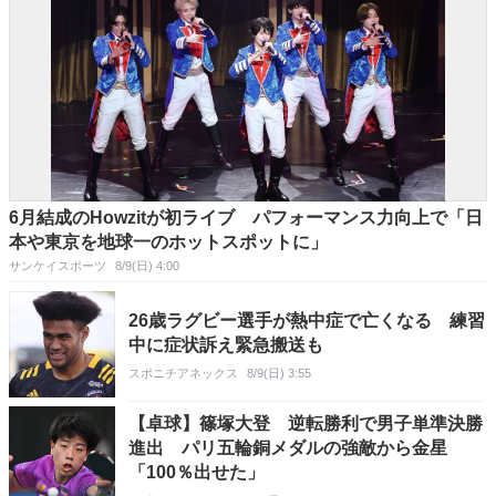
6月結成のHowzitが初ライブ パフォーマンス力向上で「日
本や東京を地球一のホットスポットに」
サンケイスポーツ
8/9(日) 4:00
26歳ラグビー選手が熱中症で亡くなる 練習
中に症状訴え緊急搬送も
スポニチアネックス
8/9(日) 3:55
【卓球】篠塚大登 逆転勝利で男子単準決勝
進出 パリ五輪銅メダルの強敵から金星
「100％出せた」