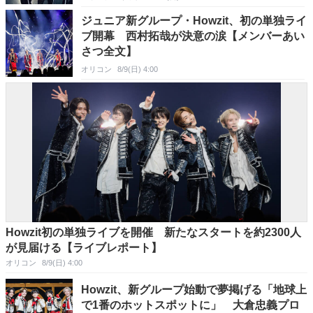
ジュニア新グループ・Howzit、初の単独ライ
ブ開幕 西村拓哉が決意の涙【メンバーあい
さつ全文】
オリコン
8/9(日) 4:00
Howzit初の単独ライブを開催 新たなスタートを約2300人
が見届ける【ライブレポート】
オリコン
8/9(日) 4:00
Howzit、新グループ始動で夢掲げる「地球上
で1番のホットスポットに」 大倉忠義プロ