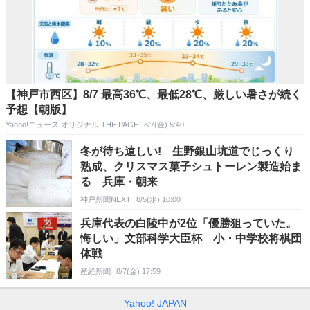
【神戸市西区】8/7 最高36℃、最低28℃、厳しい暑さが続く
予想【朝版】
Yahoo!ニュース オリジナル THE PAGE
8/7(金) 5:40
冬が待ち遠しい! 生野銀山坑道でじっくり
熟成、クリスマス菓子シュトーレン製造始ま
る 兵庫・朝来
神戸新聞NEXT
8/5(水) 10:00
兵庫代表の白陵中が2位「優勝狙っていた。
悔しい」文部科学大臣杯 小・中学校将棋団
体戦
産経新聞
8/7(金) 17:59
Yahoo! JAPAN