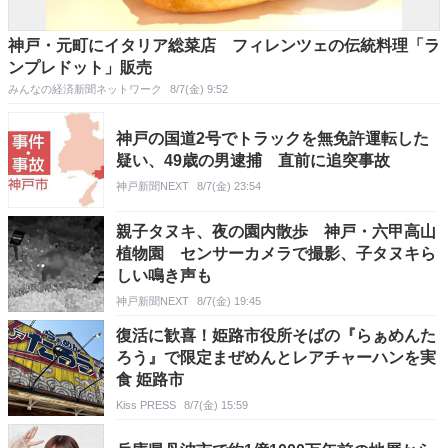
神戸・元町にイタリア総菜店 フィレンツェの伝統料理「ラ
ンプレドット」販売
みんなの経済新聞ネットワーク
8/7(金) 9:52
神戸の国道2号でトラックを無免許運転した
疑い、49歳の男逮捕 直前に追突事故
神戸新聞NEXT
8/7(金) 23:54
親子タヌキ、夜の園内散歩 神戸・六甲高山
植物園 センサーカメラで撮影、子タヌキら
しい鳴き声も
神戸新聞NEXT
8/7(金) 19:45
復活に歓喜！姫路市役所そばの『らぁめんた
ろう』で限定まぜめんとレアチャーハンを実
食 姫路市
Kiss PRESS
8/7(金) 15:59