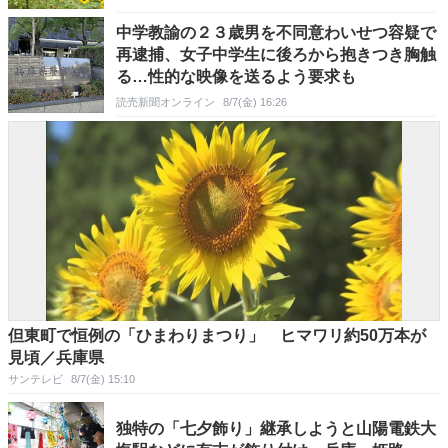
中学教諭の２３歳男を不同意わいせつ容疑で
再逮捕、女子中学生に後ろから抱きつき胸触
る…性的な映像を送るよう要求も
読売新聞オンライン
8/7(金) 16:26
但東町で恒例の「ひまわりまつり」 ヒマワリ約50万本が
見頃／兵庫県
サンテレビ
8/7(金) 15:10
独特の「七夕飾り」継承しようと山陽電鉄大