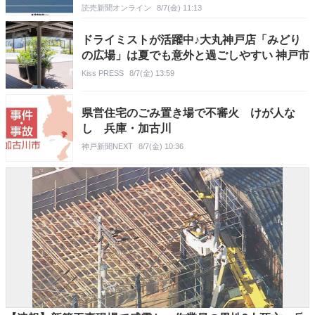
読売新聞オンライン
8/7(金) 11:13
ドライミストが活躍中♪大丸神戸店「みどり
の広場」は夏でも意外と過ごしやすい 神戸市
Kiss PRESS
8/7(金) 13:59
県営住宅のごみ置き場で不審火 けが人な
し 兵庫・加古川
神戸新聞NEXT
8/7(金) 10:36