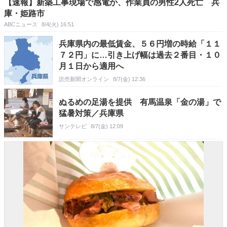
【速報】新築工事現場で感電か、作業員の男性2人死亡 兵
庫・姫路市
ABCニュース
8/4(火) 16:51
兵庫県内の最低賃金、５６円増の時給「１１
７２円」に…引き上げ幅は過去２番目・１０
月１日から適用へ
読売新聞オンライン
8/7(金) 12:36
ぬるめの足湯を提供 有馬温泉「金の湯」で
猛暑対策／兵庫県
サンテレビ
8/7(金) 12:09