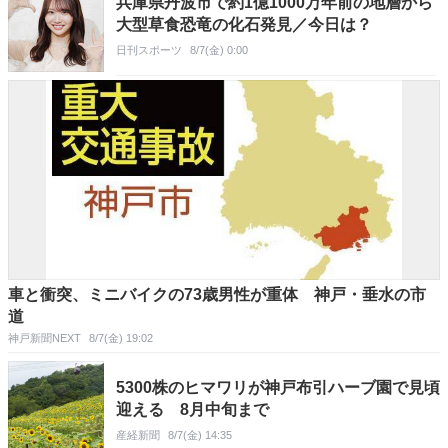
兵庫県丹波市で約1億1000万年前の地層から
大型草食恐竜の化石発見／今日は？
日刊スポーツ
8/7(金) 0:00
車と衝突、ミニバイクの73歳男性が重体 神戸・垂水の市
道
神戸新聞NEXT
8/7(金) 19:02
5300株のヒマワリが神戸布引ハーブ園で見頃
迎える 8月中旬まで
産経新聞
8/7(金) 14:35