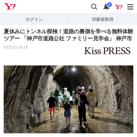
Yahoo! JAPAN
検索
通知
i
ログイン
ID新規取得
夏休みにトンネル探検！道路の裏側を学べる無料体験
ツアー 「神戸市道路公社 ファミリー見学会」 神戸市
6/15(月) 14:14