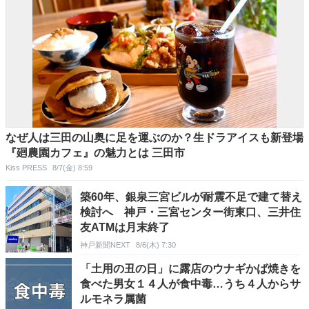
なぜ人は三田の山奥に足を運ぶのか？生ドラアイスも新登場
『廻農園カフェ』の魅力とは 三田市
Kiss PRESS
8/7(金) 8:59
築60年、銀泉三宮ビルが耐震不足で建て替え
検討へ 神戸・三宮センター街東口、三井住
友ATMは月末終了
神戸新聞NEXT
8/6(木) 7:30
「土用の丑の日」に露店のウナギかば焼きを
食べた男女１４人が食中毒…うち４人からサ
ルモネラ属菌