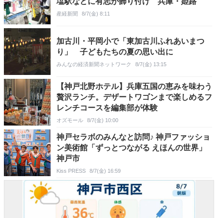
塩駅などに有志が飾り付け 兵庫・姫路
産経新聞
8/7(金) 8:11
加古川・平岡小で「東加古川ふれあいまつ
り」 子どもたちの夏の思い出に
みんなの経済新聞ネットワーク
8/7(金) 13:15
【神戸北野ホテル】兵庫五国の恵みを味わう
贅沢ランチ。デザートワゴンまで楽しめるフ
レンチコースを編集部が体験
オズモール
8/7(金) 10:00
神戸セラボのみんなと訪問♪ 神戸ファッショ
ン美術館「ずっとつながる えほんの世界」
神戸市
Kiss PRESS
8/7(金) 16:59