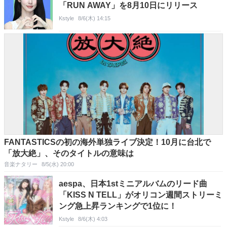
「RUN AWAY」を8月10日にリリース
Kstyle
8/6(木) 14:15
FANTASTICSの初の海外単独ライブ決定！10月に台北で
「放大絶」、そのタイトルの意味は
音楽ナタリー
8/5(水) 20:00
aespa、日本1stミニアルバムのリード曲
「KISS N TELL」がオリコン週間ストリーミ
ング急上昇ランキングで1位に！
Kstyle
8/6(木) 4:03