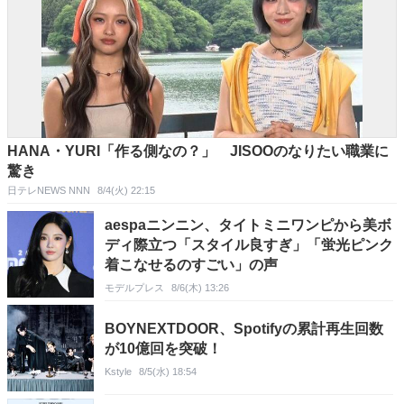
HANA・YURI「作る側なの？」 JISOOのなりたい職業に
驚き
日テレNEWS NNN
8/4(火) 22:15
aespaニンニン、タイトミニワンピから美ボ
ディ際立つ「スタイル良すぎ」「蛍光ピンク
着こなせるのすごい」の声
モデルプレス
8/6(木) 13:26
BOYNEXTDOOR、Spotifyの累計再生回数
が10億回を突破！
Kstyle
8/5(水) 18:54