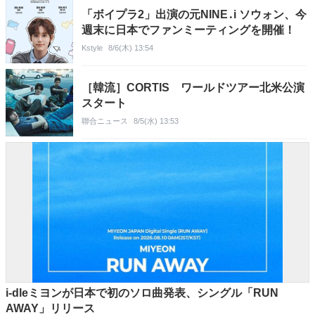
「ボイプラ2」出演の元NINE․i ソウォン、今
週末に日本でファンミーティングを開催！
Kstyle
8/6(木) 13:54
［韓流］CORTIS ワールドツアー北米公演
スタート
聯合ニュース
8/5(水) 13:53
i-dleミヨンが日本で初のソロ曲発表、シングル「RUN
AWAY」リリース