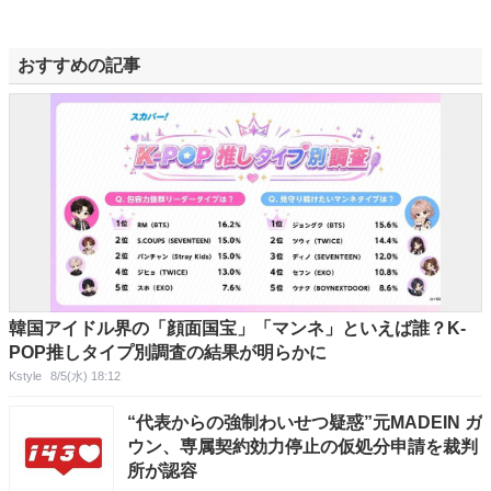
おすすめの記事
韓国アイドル界の「顔面国宝」「マンネ」といえば誰？K-
POP推しタイプ別調査の結果が明らかに
Kstyle
8/5(水) 18:12
“代表からの強制わいせつ疑惑”元MADEIN ガ
ウン、専属契約効力停止の仮処分申請を裁判
所が認容