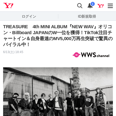
Yahoo! JAPAN
検索
通知
i
ログイン
ID新規取得
TREASURE 4th MINI ALBUM『NEW WAV』オリコ
ン・Billboard JAPANのW一位を獲得！TikTok注目チ
ャートイン＆自身最速のMV5,000万再生突破で驚異の
バイラル中！
6/13(土) 18:45