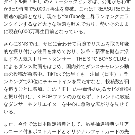
タイトル曲「IF I」のミュージックビデオは、公開からわず
か6日9時間で5,000万再生を突破。これはTREASURE史上
最速の記録となり、現在もYouTube急上昇ランキングにラ
ンクインするなど大きな話題を呼んでおり、勢いそのまま
に現在6,000万再生目前となっている。
さらにSNSでは、サビに合わせて両腕でリズムを取る印象
的な振り付けが注目を集めており、渋谷・新宿を拠点に活
動する人気ストリートダンサー「THE SPC BOYS CLUB」
によるダンス動画をはじめ、国内外でダンスチャレンジ動
画の投稿が急増中。TikTokでは早くも「注目（日本）」ラ
ンキングで23位にチャートインを果たすなど、投稿数が日
を追うごとに増加。この「IF I」の中毒性のあるサビの歌詞
と振り付けは、K-POPファンのみならず、トレンドに敏感
なダンサーやクリエイターを中心に急激な広がりを見せて
いる。
また、今作では日本限定特典として、応募抽選特典シリア
ルコード付きポストカードとオリジナルフォトカードの先