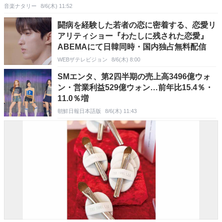
音楽ナタリー
8/6(木) 11:52
闘病を経験した若者の恋に密着する、恋愛リ
アリティショー『わたしに残された恋愛』
ABEMAにて日韓同時・国内独占無料配信
WEBザテレビジョン
8/6(木) 8:00
SMエンタ、第2四半期の売上高3496億ウォ
ン・営業利益529億ウォン…前年比15.4％・
11.0％増
朝鮮日報日本語版
8/6(木) 11:43