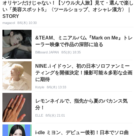
オリヤンだけじゃない！【ソウル大人旅】見て・選んで楽し
い「美容スポット5」〈ツールショップ、オシャレ漢方〉｜
STORY
magacol
8/6(木) 10:30
&TEAM、ミニアルバム『Mark on Me』トレ
ーラー映像で作品の深部に迫る
Billboard JAPAN
8/5(水) 18:35
NINE․i イドゥン、初の日本ソロファンミー
ティングを開催決定！撮影可能＆多彩な企画
に期待
Kstyle
8/6(木) 13:33
レモンネイルで、指先から夏のバカンス気
分！
ELLE
8/5(水) 21:01
i-dle ミヨン、デビュー後初！日本でソロ曲