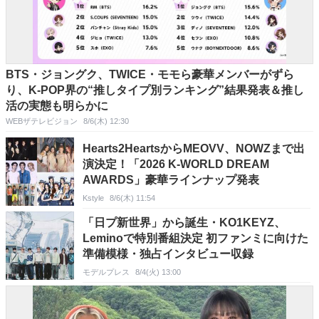
BTS・ジョングク、TWICE・モモら豪華メンバーがずら
り、K-POP界の“推しタイプ別ランキング”結果発表＆推し
活の実態も明らかに
WEBザテレビジョン
8/6(木) 12:30
Hearts2HeartsからMEOVV、NOWZまで出
演決定！「2026 K-WORLD DREAM
AWARDS」豪華ラインナップ発表
Kstyle
8/6(木) 11:54
「日プ新世界」から誕生・KO1KEYZ、
Leminoで特別番組決定 初ファンミに向けた
準備模様・独占インタビュー収録
モデルプレス
8/4(火) 13:00