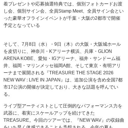
着プレゼントや応募抽選特典では、個別フォトカードお渡
し会、個別サイン会、全員Stamp Meet、全員サイン会とい
った豪華オフラインイベントが千葉・大阪の2都市で開催
予定となっている
そして、7月8日（水）・9日（木）の大阪・大阪城ホール
を皮切りに、神奈川・Kアリーナ横浜、兵庫・GLION
ARENA KOBE、愛知・IGアリーナ、福井・サンドーム福
井、福岡・マリンメッセ福岡A館、そして東京・有明アリ
ーナまで展開される『TREASURE THE STAGE 2026
NEW WAV : LIVE IN JAPAN』は、追加公演を含め全国7都
市17公演の開催が決定しており、大きな話題を呼んでい
る。
ライブ型アーティストとして圧倒的なパフォーマンス力を
武器に、着実にスケールアップを続けてきた
TREASURE。今回のツアーでは、『NEW WAV』の収録曲
をいち早く体感できることも予想される。今年の夏も、