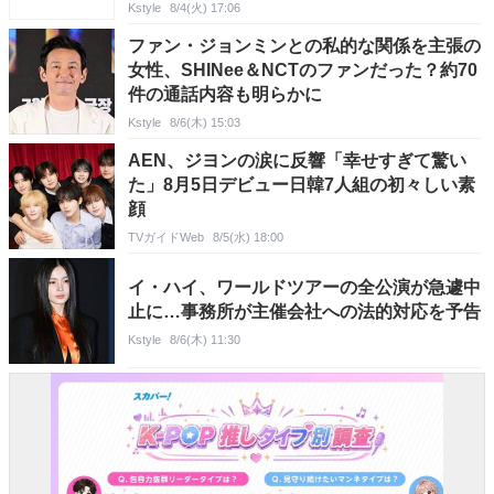
Kstyle
8/4(火) 17:06
ファン・ジョンミンとの私的な関係を主張の
女性、SHINee＆NCTのファンだった？約70
件の通話内容も明らかに
Kstyle
8/6(木) 15:03
AEN、ジヨンの涙に反響「幸せすぎて驚い
た」8月5日デビュー日韓7人組の初々しい素
顔
TVガイドWeb
8/5(水) 18:00
イ・ハイ、ワールドツアーの全公演が急遽中
止に…事務所が主催会社への法的対応を予告
Kstyle
8/6(木) 11:30