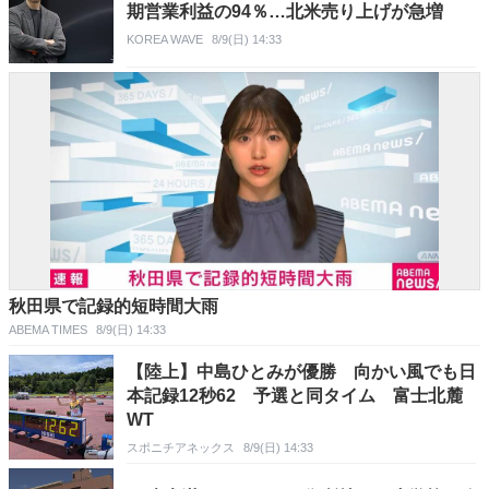
期営業利益の94％…北米売り上げが急増
KOREA WAVE
8/9(日) 14:33
秋田県で記録的短時間大雨
ABEMA TIMES
8/9(日) 14:33
【陸上】中島ひとみが優勝 向かい風でも日
本記録12秒62 予選と同タイム 富士北麓
WT
スポニチアネックス
8/9(日) 14:33