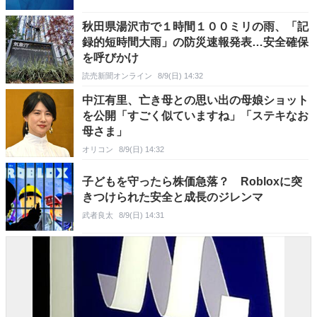
秋田県湯沢市で１時間１００ミリの雨、「記
録的短時間大雨」の防災速報発表…安全確保
を呼びかけ
読売新聞オンライン
8/9(日) 14:32
中江有里、亡き母との思い出の母娘ショット
を公開「すごく似ていますね」「ステキなお
母さま」
オリコン
8/9(日) 14:32
子どもを守ったら株価急落？ Robloxに突
きつけられた安全と成長のジレンマ
武者良太
8/9(日) 14:31