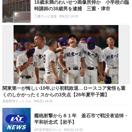
18歳未満のわいせつ画像所持か 小学校の臨
時講師の38歳男を逮捕 三重・津市
三重テレビ放送
8/9(日) 14:33
関東第一が悔しい10年ぶり初戦敗退…ロースコア覚悟も重
くのしかかったミスからの3失点【26年夏甲子園】
高校野球ドットコム
8/9(日) 14:32
艦砲射撃から８１年 釜石市で戦没者追悼・
平和祈念式【岩手】
IAT岩手朝日テレビ
8/9(日) 14:32