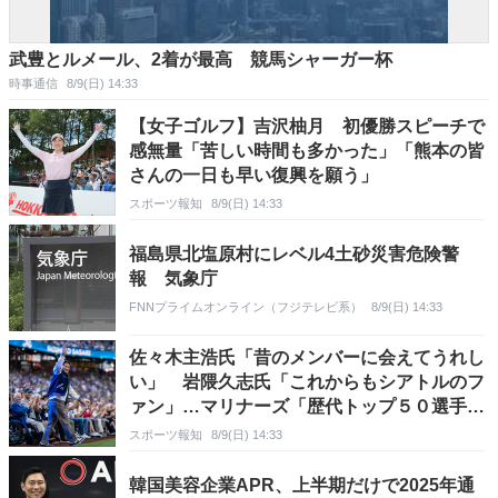
武豊とルメール、2着が最高 競馬シャーガー杯
時事通信
8/9(日) 14:33
【女子ゴルフ】吉沢柚月 初優勝スピーチで
感無量「苦しい時間も多かった」「熊本の皆
さんの一日も早い復興を願う」
スポーツ報知
8/9(日) 14:33
福島県北塩原村にレベル4土砂災害危険警
報 気象庁
FNNプライムオンライン（フジテレビ系）
8/9(日) 14:33
佐々木主浩氏「昔のメンバーに会えてうれし
い」 岩隈久志氏「これからもシアトルのフ
ァン」…マリナーズ「歴代トップ５０選手」
にイチロー氏と日本から３選手選出
スポーツ報知
8/9(日) 14:33
韓国美容企業APR、上半期だけで2025年通