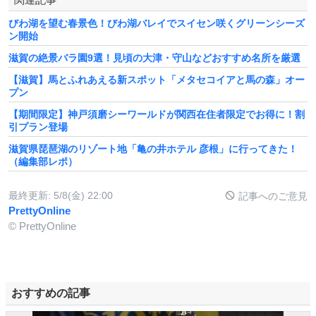
びわ湖を望む春景色！びわ湖バレイでスイセン咲くグリーンシーズ
ン開始
滋賀の絶景バラ園9選！見頃の大津・守山などおすすめ名所を厳選
【滋賀】馬とふれあえる新スポット「メタセコイアと馬の森」オー
プン
【期間限定】神戸須磨シーワールドが関西在住者限定でお得に！割
引プラン登場
滋賀県琵琶湖のリゾート地「亀の井ホテル 彦根」に行ってきた！
（編集部レポ）
最終更新:
5/8(金) 22:00
記事へのご意見
PrettyOnline
© PrettyOnline
おすすめの記事