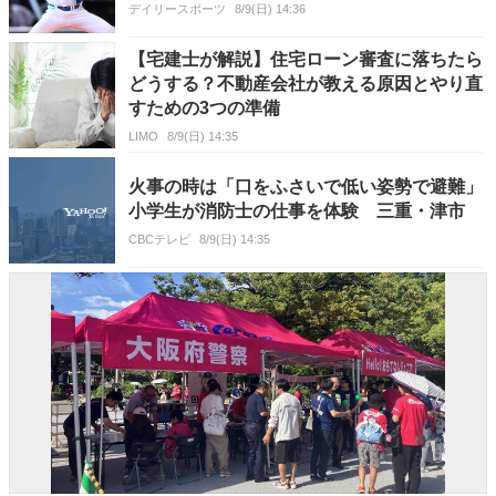
デイリースポーツ
8/9(日) 14:36
【宅建士が解説】住宅ローン審査に落ちたら
どうする？不動産会社が教える原因とやり直
すための3つの準備
LIMO
8/9(日) 14:35
火事の時は「口をふさいで低い姿勢で避難」
小学生が消防士の仕事を体験 三重・津市
CBCテレビ
8/9(日) 14:35