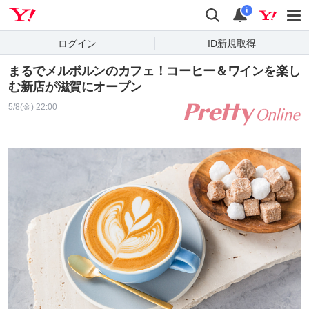
Yahoo! JAPAN
検索
通知
i
ログイン
ID新規取得
まるでメルボルンのカフェ！コーヒー＆ワインを楽し
む新店が滋賀にオープン
5/8(金) 22:00