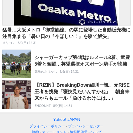
猛暑…大阪メトロ「御堂筋線」の駅に登場した自動販売機に
注目集まる「暑い日の『今ほしい！』を駅で解決」
オリコン
8/9(日) 14:31
シャーガーカップ第4戦はルメール3着、武豊
5着と奮闘…英愛選抜オズボーン騎手が快勝
競馬のおはなし
8/9(日) 14:31
【RIZIN】BreakingDown細川一颯、元RISE
王者を挑発「寝技見たいんすかね」 朝倉未
来からもエール「負けるわけには…」
ENCOUNT
8/9(日) 14:31
Yahoo! JAPAN
プライバシーポリシー
プライバシーセンター
規約
ステートメント
情報提供元
ヘルプ