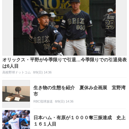
オリックス・平野が今季限りで引退…今季限りでの引退発表
は6人目
高校野球ドットコム
8/9(日) 14:36
生き物の生態を紹介 夏休み企画展 宜野湾
市
RBC琉球放送
8/9(日) 14:36
日本ハム・有原が１０００奪三振達成 史上
１６１人目