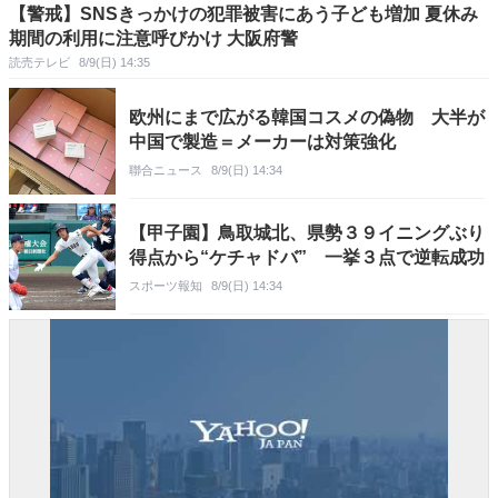
【警戒】SNSきっかけの犯罪被害にあう子ども増加 夏休み
期間の利用に注意呼びかけ 大阪府警
読売テレビ
8/9(日) 14:35
欧州にまで広がる韓国コスメの偽物 大半が
中国で製造＝メーカーは対策強化
聯合ニュース
8/9(日) 14:34
【甲子園】鳥取城北、県勢３９イニングぶり
得点から“ケチャドバ” 一挙３点で逆転成功
スポーツ報知
8/9(日) 14:34