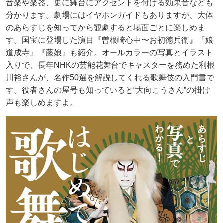
音楽や楽器、更に舞台にアクセントを付ける効果音なども
分かります。劇場にはイヤホンガイドもありますが、大体
のあらすじを知ってから観劇すると場面ごとに楽しめま
す。国宝に登場した演目『曽根崎心中〜お初徳兵衛』『娘
道成寺』『藤娘』も紹介。オールカラーの写真とイラスト
入りで、長年NHKの芸能花舞台でキャスターを務めた利根
川裕さんが、名作50選を解説してくれる歌舞伎の入門書で
す。役者さんの屋号も知っていると“大向こうさん”の掛け
声も楽しめますよ。