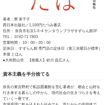
著者：寮 美千子
西日本出版社／1,100円たつみ書店
住所： 奈良市右京1-3−4 サンタウンプラザすずらん館2F
TEL： 0742-71-7803
営業時間： 10：00～20：00
定休日： すずらん館 専門店の定休日（第三水曜日が標準）
本屋 とほん
●大和郡山市 【推薦人】砂川 昌広さん
資本主義を半分捨てる
奈良の東吉野村で私設図書館を営む著者が、都会と山村を
行き来する暮らしの中から、現代社会の生きづらさを考え
ていく一冊です。
市場原理に飲み込まれた社会でも、昔ながらの共同体で