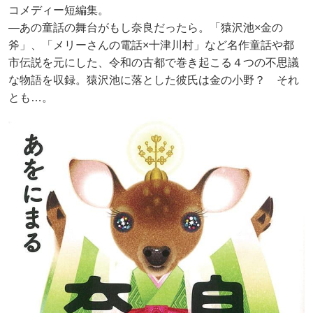
コメディー短編集。
―あの童話の舞台がもし奈良だったら。「猿沢池×金の
斧」、「メリーさんの電話×十津川村」など名作童話や都
市伝説を元にした、令和の古都で巻き起こる４つの不思議
な物語を収録。猿沢池に落とした彼氏は金の小野？ それ
とも…。