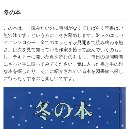
冬の本
この本は、「読みたいのに時間がなくてしばらく読書はご
無沙汰です」という方にこそお薦めします。84人のエッセ
イアンソロジー、全てのエッセイが見開きで読み終わる短
さ。目次を見て知っている作家を拾って読んでいくのもよ
し、テキトーに開いた頁を読むのもよし。毎日の隙間時間
にさっと手に取ってみてください。気に入った書き手の別
な本を探したり、そこに紹介されている本を図書館へ探し
に行ったりするのも楽しいですよ。