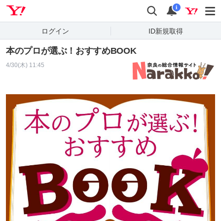
Yahoo! JAPAN
検索
通知
i
ログイン
ID新規取得
本のプロが選ぶ！おすすめBOOK
4/30(木) 11:45