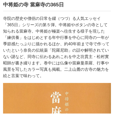
中将姫の寺 當麻寺の365日
寺院の歴史や僧侶の日常を綴（つづ）る人気エッセイ
「365日」シリーズの第５弾。中将姫やボタンの寺として
知られる當麻寺。中将姫が極楽へ往生する様子を現した
「練供養」をはじめとする年中行事を中心に同寺の一年が
季節感たっぷりに描かれるほか、約40年前まで寺で作って
いたという奈良の伝統薬「陀羅尼助」の話や解明されてい
ない謎など、同寺に伝わるあれこれを中之坊貫主・松村實
昭師が書き綴ります。巻中には仏像や當麻曼荼羅、行事や
風景を写したカラー写真も掲載。二上山麓の古寺の魅力を
絵と言葉で味わって。