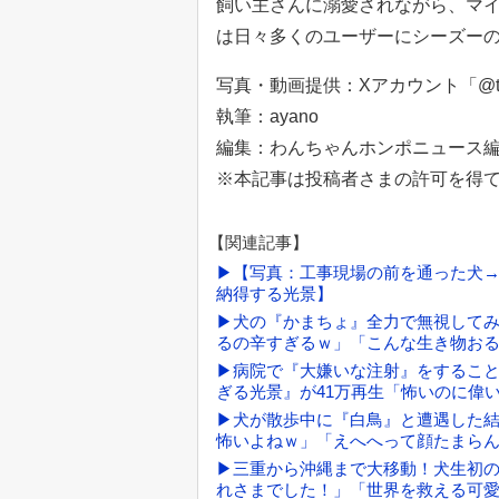
飼い主さんに溺愛されながら、マ
は日々多くのユーザーにシーズー
写真・動画提供：Xアカウント「@tanu
執筆：ayano
編集：わんちゃんホンポニュース
※本記事は投稿者さまの許可を得
【関連記事】
▶【写真：工事現場の前を通った犬
納得する光景】
▶犬の『かまちょ』全力で無視してみた
るの辛すぎるｗ」「こんな生き物お
▶病院で『大嫌いな注射』をするこ
ぎる光景』が41万再生「怖いのに偉
▶犬が散歩中に『白鳥』と遭遇した結
怖いよねｗ」「えへへって顔たまら
▶三重から沖縄まで大移動！犬生初
れさまでした！」「世界を救える可