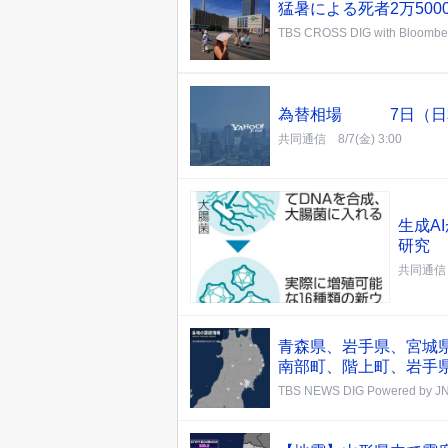
猛暑による死者2万50
TBS CROSS DIG with Bloombe
為替相場 7日（日
共同通信
8/7(金) 3:00
生成A
研究
共同通信
青森県、岩手県、宮城
南部町、階上町、岩手
TBS NEWS DIG Powered by J