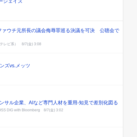
ルージェイズ
ファウチ元所長の議会侮辱罪巡る決議を可決 公聴会で
ジテレビ系）
8/7(金) 3:08
ズvs.メッツ
ンサル企業、AIなど専門人材を重用-知見で差別化図る
SS DIG with Bloomberg
8/7(金) 3:02