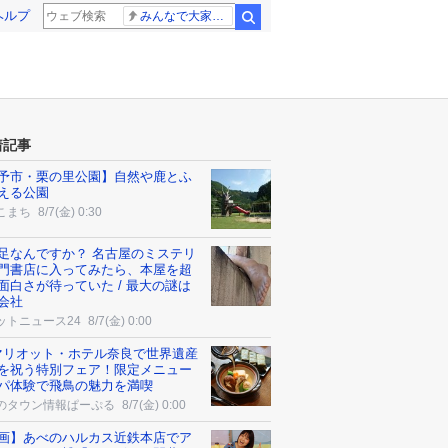
ヘルプ
みんなで大家さん 2881億円
検索
着記事
予市・栗の里公園】自然や鹿とふ
える公園
こまち
8/7(金) 0:30
足なんですか？ 名古屋のミステリ
門書店に入ってみたら、本屋を超
面白さが待っていた / 最大の謎は
会社
ットニュース24
8/7(金) 0:00
マリオット・ホテル奈良で世界遺産
を祝う特別フェア！限定メニュー
パ体験で飛鳥の魅力を満喫
のタウン情報ぱーぷる
8/7(金) 0:00
画】あべのハルカス近鉄本店でア