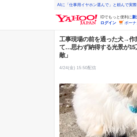
Y
AIに「仕事用イヤホン選んで」と頼んで実
a
IDでもっと便利に
新
h
ログイン
ボーナ
o
o
工事現場の前を通った犬→作
!
て…思わず納得する光景が1
J
敵」
A
P
4/24(金) 15:50配信
A
N