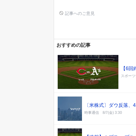
記事へのご意見
おすすめの記事
【6回
スポーツ
〔米株式〕ダウ反落、4
時事通信
8/7(金) 3:30