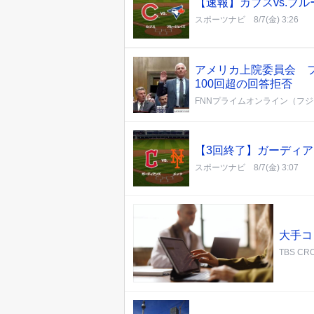
【速報】カブスvs.ブ
スポーツナビ
8/7(金) 3:26
アメリカ上院委員会 
100回超の回答拒否
FNNプライムオンライン（フ
【3回終了】ガーディアン
スポーツナビ
8/7(金) 3:07
大手コ
TBS CRO