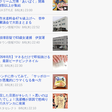
クリーム万博「あいぱく」開幕
0種類以上が集結
KA STYLE
8/6(木) 23:00
市水道料金47％値上げへ 答申
審議会で大筋まとまる
タウン情報YOU
8/6(木) 22:52
損壊容疑で83歳女逮捕 伊賀署
タウン情報YOU
8/6(木) 22:40
026年8月】マネるだけで即垢抜ける
。最新ピーチピンクネイル
EE
8/6(木) 22:30
ランチに作ってみて。「サッポロ一
が悪魔的にウマくなる食べ方
EE
8/6(木) 22:15
院した旦那がキレた！＞悪いのは
たでしょ！洗濯機が原因で怒鳴り
の大ゲンカに発展
スタセレクト
8/6(木) 22:10