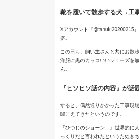
靴を履いて散歩する犬→工
Xアカウント『@tanuki2020
姿。
この日も、飼い主さんと共にお散
洋服に黒のカッコいいシューズを
ん。
『ヒソヒソ話の内容』が話
すると、偶然通りかかった工事現
聞こえてきたというのです。
『ひつじのショーン…』世界的に
っくりだと言われたというたぬき