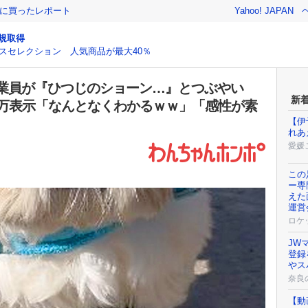
際に買ったレポート
Yahoo! JAPAN
規取得
スセレクション 人気商品が最大40％
業員が『ひつじのショーン…』とつぶやい
新
5万表示「なんとなくわかるｗｗ」「感性が素
【伊
れあ
愛媛
この
ー専
えた
運営
ロケ
JW
登録
やス
奈良
【動