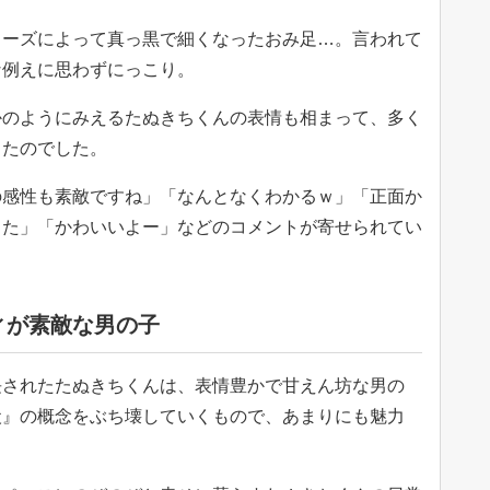
ューズによって真っ黒で細くなったおみ足…。言われて
な例えに思わずにっこり。
かのようにみえるたぬきちくんの表情も相まって、多く
ったのでした。
の感性も素敵ですね」「なんとなくわかるｗ」「正面か
った」「かわいいよー」などのコメントが寄せられてい
ィが素敵な男の子
長されたたぬきちくんは、表情豊かで甘えん坊な男の
犬』の概念をぶち壊していくもので、あまりにも魅力