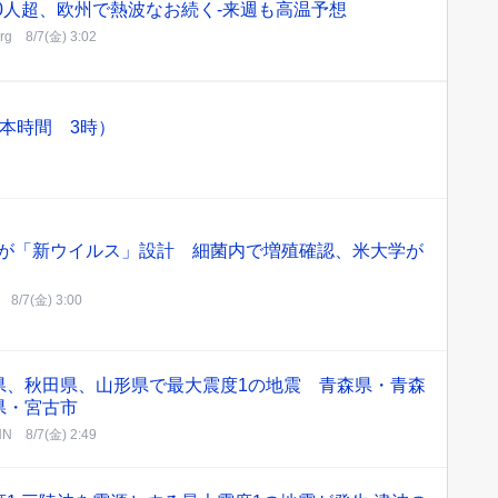
00人超、欧州で熱波なお続く-来週も高温予想
rg
8/7(金) 3:02
本時間 3時）
Iが「新ウイルス」設計 細菌内で増殖確認、米大学が
8/7(金) 3:00
県、秋田県、山形県で最大震度1の地震 青森県・青森
県・宮古市
NN
8/7(金) 2:49