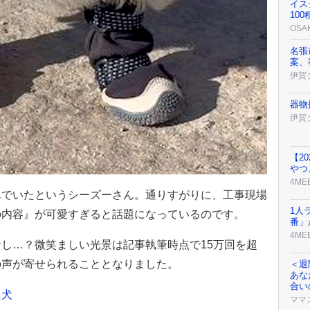
イス
10
OSA
名張
案、
伊賀
器物
伊賀
【2
やつ
4ME
んでいたというシーズーさん。通りすがりに、工事現場
1人
の内容』が可愛すぎると話題になっているのです。
番」
4ME
し…？微笑ましい光景は記事執筆時点で15万回を超
の声が寄せられることとなりました。
＜退
あな
合い
た犬
ママ