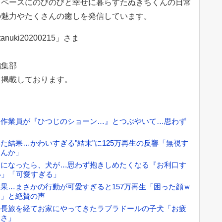
イペースにのびのびと幸せに暮らすたぬきちくんの日常
の魅力やたくさんの癒しを発信しています。
ki20200215」さま
編集部
て掲載しております。
→作業員が『ひつじのショーン…』とつぶやいて…思わず
結果…かわいすぎる"結末"に125万再生の反響「無視す
るんか」
とになったら、犬が…思わず抱きしめたくなる『お利口す
い」「可愛すぎる」
果…まさかの行動が可愛すぎると157万再生「困った顔ｗ
ん」と絶賛の声
の長旅を経てお家にやってきたラブラドールの子犬「お疲
愛さ」