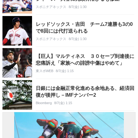
スポニチアネックス
8/7(金) 1:30
レッドソックス・吉田 チーム7連勝も3の0
で8回には代打送られる
スポニチアネックス
8/7(金) 1:30
【巨人】マルティネス ３０セーブ到達後に
悲痛訴え「家族への誹謗中傷はやめて」
東スポWEB
8/7(金) 1:15
日銀には金融正常化進める余地ある、経済回
復が後押し－IMFナンバー2
Bloomberg
8/7(金) 1:15