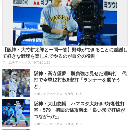
【阪神・大竹耕太郎と一問一答】野球ができることに感謝し
て好きな野球を楽しんでやるのが自分の役割
スポニチアネックス
8/7(金) 1:15
阪神・高寺望夢 勝負強さ見せた適時打 代
打で今季12打数6安打「ランナーを還そう
と」
スポニチアネックス
8/7(金) 1:15
阪神・大山悠輔 ハマスタ大好き!!好相性打
率・579 初回の猛攻演出「良い形で打線が
つながった」
スポニチアネックス
8/7(金) 1:15