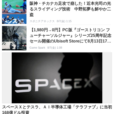
阪神・チカナカ足攻で崩した！近本光司の光
るスライディング技術 中野拓夢も鮮やか二
盗
スポニチアネックス
8/7(金) 1:15
【1,980円→0円】PC版『ゴーストリコン フ
ューチャーソルジャー』シリーズ25周年記念
セール開催のUbisoft Storeにて8月13日17時
まで無料配布
Game Spark
8/7(金) 1:08
スペースＸとテスラ、ＡＩ半導体工場「テラファブ」に当初
168億ドル投資