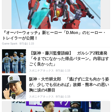
『オーバーウォッチ』新ヒーロー「D.Mon」のヒーロー・
トレイラーが公開！
Game Spark
8/7(金) 1:15
【阪神・藤川監督語録】 ガルシア2戦連発
「今までになかった得点パターン。内容はす
ごく良かった」
スポニチアネックス
8/7(金) 1:15
阪神・大竹耕太郎 「逃げずに立ち向かう姿
が、少しでも伝われば」故郷・熊本への思い
胸に涙の4勝目
スポニチアネックス
8/7(金) 1:15