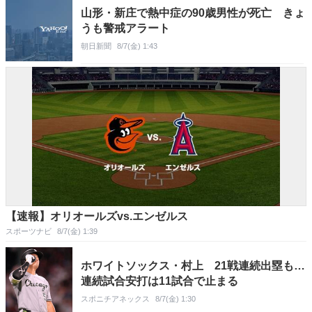
山形・新庄で熱中症の90歳男性が死亡 きょ
うも警戒アラート
朝日新聞
8/7(金) 1:43
【速報】オリオールズvs.エンゼルス
スポーツナビ
8/7(金) 1:39
ホワイトソックス・村上 21戦連続出塁も…
連続試合安打は11試合で止まる
スポニチアネックス
8/7(金) 1:30