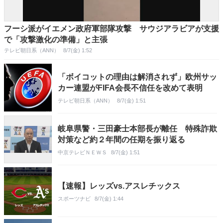
フーシ派がイエメン政府軍部隊攻撃 サウジアラビアが支援
で「攻撃激化の準備」と主張
テレビ朝日系（ANN）
8/7(金) 1:52
「ボイコットの理由は解消されず」欧州サッ
カー連盟がFIFA会長不信任を改めて表明
テレビ朝日系（ANN）
8/7(金) 1:51
岐阜県警・三田豪士本部長が離任 特殊詐欺
対策など約２年間の任期を振り返る
中京テレビＮＥＷＳ
8/7(金) 1:51
【速報】レッズvs.アスレチックス
スポーツナビ
8/7(金) 1:44