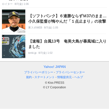
ロイター
8/7(金) 1:06
【ソフトバンク】６連勝ならずＭ37のまま…
小久保監督が悔やんだ「１点止まり」の攻撃
東スポWEB
8/7(金) 1:05
【速報】台風13号 奄美大島が暴風域に入り
ました
tenki.jp
8/7(金) 1:02
Yahoo! JAPAN
プライバシーポリシー
プライバシーセンター
規約
ステートメント
情報提供元
ヘルプ
© Kiss PRESS
© LY Corporation