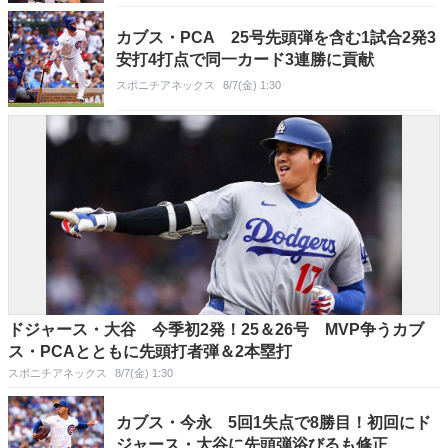
カブス・PCA 25号先頭弾を含む1試合2発3
安打4打点で同一カード3連勝に貢献
スポニチアネックス
8/7(金) 1:30
ドジャース・大谷 今季初2発！25＆26号 MVP争うカブ
ス・PCAとともに先頭打者弾＆2本塁打
スポニチアネックス
8/7(金) 1:30
カブス・今永 5回1失点で8勝目！初回にド
ジャース・大谷に先頭弾浴びるも修正