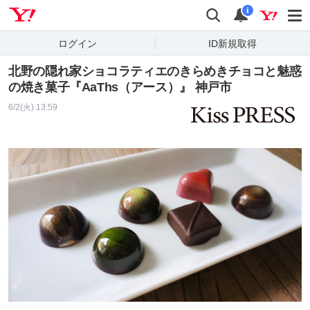
Yahoo! JAPAN
検索
通知
i
ログイン
ID新規取得
北野の隠れ家ショコラティエのきらめきチョコと魅惑
の焼き菓子『AaThs（アース）』 神戸市
6/2(火) 13:59