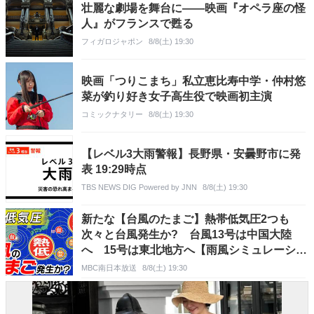
壮麗な劇場を舞台に——映画『オペラ座の怪
人』がフランスで甦る
フィガロジャポン
8/8(土) 19:30
映画「つりこまち」私立恵比寿中学・仲村悠
菜が釣り好き女子高生役で映画初主演
コミックナタリー
8/8(土) 19:30
【レベル3大雨警報】長野県・安曇野市に発
表 19:29時点
TBS NEWS DIG Powered by JNN
8/8(土) 19:30
新たな【台風のたまご】熱帯低気圧2つも
次々と台風発生か? 台風13号は中国大陸
へ 15号は東北地方へ【雨風シミュレーショ
ン19日（水）まで/お盆休み天気予報】気象
MBC南日本放送
8/8(土) 19:30
庁進路予想 気象庁予想天気図「台風情報」