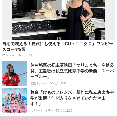
自宅で洗える！夏旅にも使える「GU・ユニクロ」ワンピー
スコーデ5選
Web eclat
8/8(土) 19:30
仲村悠菜の初主演映画「つりこまち」今秋公
開、主題歌は私立恵比寿中学の新曲「スーパ
ーブルー」
音楽ナタリー
8/8(土) 19:30
舞台「けものフレンズ」新作に私立恵比寿中
学が出演「仲間入りをさせていただきま
す！」
ステージナタリー
8/8(土) 19:30