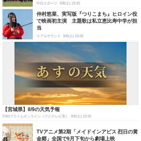
快勝劇
中日スポーツ
8/8(土) 19:30
仲村悠菜、実写版『つりこまち』ヒロイン役
で映画初主演 主題歌は私立恵比寿中学が担
当
リアルサウンド
8/8(土) 19:30
【宮城県】8/9の天気予報
FNNプライムオンライン（フジテレビ系）
8/8(土) 19:30
TVアニメ第2期「メイドインアビス 烈日の黄
金郷」全国で9月下旬から劇場上映