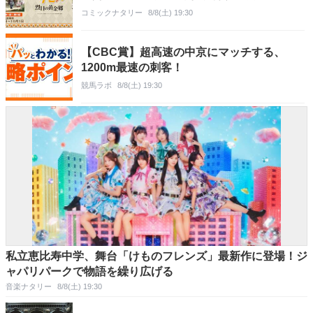
コミックナタリー
8/8(土) 19:30
【CBC賞】超高速の中京にマッチする、
1200m最速の刺客！
競馬ラボ
8/8(土) 19:30
私立恵比寿中学、舞台「けものフレンズ」最新作に登場！ジ
ャパリパークで物語を繰り広げる
音楽ナタリー
8/8(土) 19:30