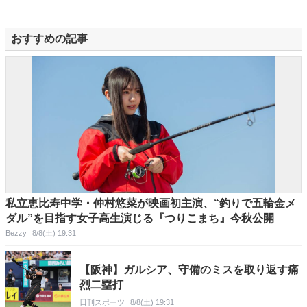
おすすめの記事
私立恵比寿中学・仲村悠菜が映画初主演、“釣りで五輪金メ
ダル”を目指す女子高生演じる『つりこまち』今秋公開
Bezzy
8/8(土) 19:31
【阪神】ガルシア、守備のミスを取り返す痛
烈二塁打
日刊スポーツ
8/8(土) 19:31