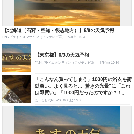
【北海道（石狩・空知・後志地方）】8/9の天気予報
FNNプライムオンライン（フジテレビ系）
8/8(土) 19:31
【東京都】8/9の天気予報
FNNプライムオンライン（フジテレビ系）
8/8(土) 19:30
「こんなん買ってしまう」1000円の浴衣を衝
動買い。よく見ると…“驚きの光景”に「これ
は即買い」「1000円だったのですか？！」
ほ・とせなNEWS
8/8(土) 19:30