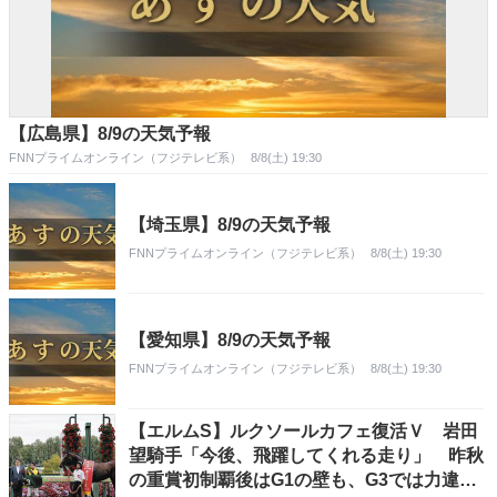
【広島県】8/9の天気予報
FNNプライムオンライン（フジテレビ系）
8/8(土) 19:30
【埼玉県】8/9の天気予報
FNNプライムオンライン（フジテレビ系）
8/8(土) 19:30
【愛知県】8/9の天気予報
FNNプライムオンライン（フジテレビ系）
8/8(土) 19:30
【エルムS】ルクソールカフェ復活Ｖ 岩田
望騎手「今後、飛躍してくれる走り」 昨秋
の重賞初制覇後はG1の壁も、G3では力違う