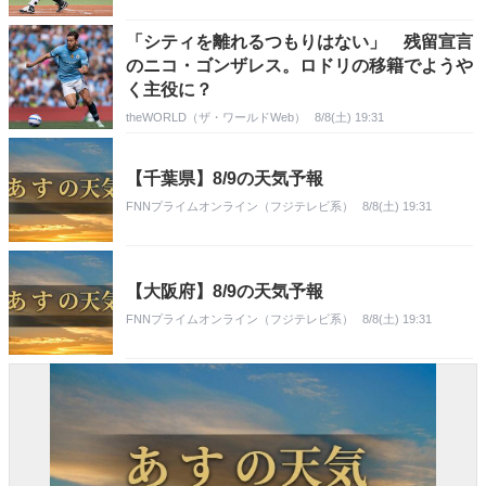
「シティを離れるつもりはない」 残留宣言
のニコ・ゴンザレス。ロドリの移籍でようや
く主役に？
theWORLD（ザ・ワールドWeb）
8/8(土) 19:31
【千葉県】8/9の天気予報
FNNプライムオンライン（フジテレビ系）
8/8(土) 19:31
【大阪府】8/9の天気予報
FNNプライムオンライン（フジテレビ系）
8/8(土) 19:31