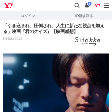
Yahoo! JAPAN
検索
通知
i
ログイン
ID新規取得
「引き込まれ、圧倒され、人生に新たな視点を加え
る」映画『君のクイズ』【映画感想】
5/14(木) 20:20