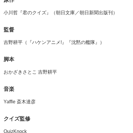
小川哲『君のクイズ』（朝日文庫／朝日新聞出版刊）
監督
吉野耕平（『ハケンアニメ!』『沈黙の艦隊』）
脚本
おかざきさとこ 吉野耕平
音楽
Yaffle 斎木達彦
クイズ監修
QuizKnock