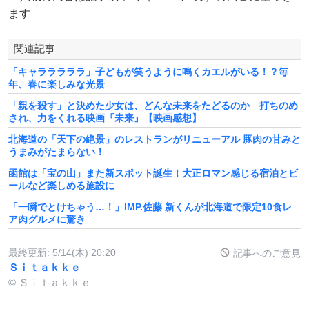
ます
関連記事
「キャラララララ」子どもが笑うように鳴くカエルがいる！？毎
年、春に楽しみな光景
「親を殺す」と決めた少女は、どんな未来をたどるのか 打ちのめ
され、力をくれる映画『未来』【映画感想】
北海道の「天下の絶景」のレストランがリニューアル 豚肉の甘みと
うまみがたまらない！
函館は「宝の山」また新スポット誕生！大正ロマン感じる宿泊とビ
ールなど楽しめる施設に
「一瞬でとけちゃう…！」IMP.佐藤 新くんが北海道で限定10食レ
ア肉グルメに驚き
最終更新:
5/14(木) 20:20
記事へのご意見
Ｓｉｔａｋｋｅ
© Ｓｉｔａｋｋｅ