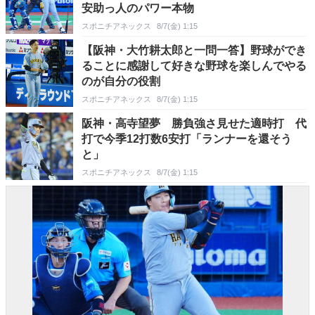
安助っ人のパワー本物
スポニチアネックス
8/7(金) 1:15
【阪神・大竹耕太郎と一問一答】野球ができ
ることに感謝して好きな野球を楽しんでやる
のが自分の役割
スポニチアネックス
8/7(金) 1:15
阪神・高寺望夢 勝負強さ見せた適時打 代
打で今季12打数6安打「ランナーを還そう
と」
スポニチアネックス
8/7(金) 1:15