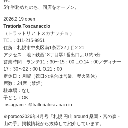
任。
5年半務めたのち、同店をオープン。
2026.2.19 open
Trattoria Toscanaccio
（トラットリア トスカナッチョ ）
TEL：011-215-9951
住所：札幌市中央区南1条西22丁目2-21
アクセス：地下鉄西18丁目駅1番出口より約5分
営業時間：ランチ11：30〜15：00 L.O.14：00／ディナー
17：30〜22：00 L.O.21：00
定休日：月曜（祝日の場合は営業、翌火曜休）
席数：24席（禁煙）
駐車場：なし
子ども：OK
Instagram：＠trattoriatoscanaccio
※poroco2026年4月号「札幌 円山 around 桑園・宮の森・
山の手」掲載情報から抜粋して紹介しています。