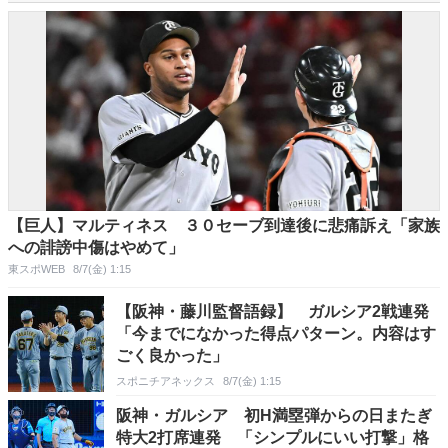
【巨人】マルティネス ３０セーブ到達後に悲痛訴え「家族
への誹謗中傷はやめて」
東スポWEB
8/7(金) 1:15
【阪神・藤川監督語録】 ガルシア2戦連発
「今までになかった得点パターン。内容はす
ごく良かった」
スポニチアネックス
8/7(金) 1:15
阪神・ガルシア 初H満塁弾からの日またぎ
特大2打席連発 「シンプルにいい打撃」格