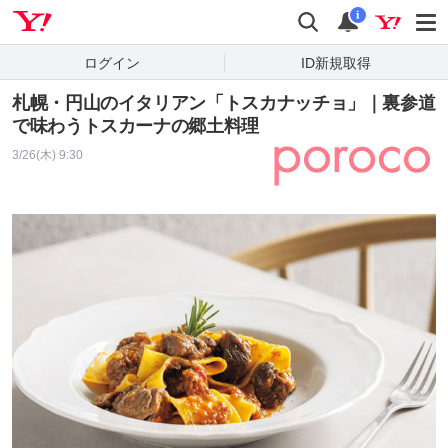
Yahoo! JAPAN
検索
通知
i
ログイン
ID新規取得
札幌・円山のイタリアン「トスカナッチョ」｜裏参道
で味わうトスカーナの郷土料理
3/26(木) 9:30