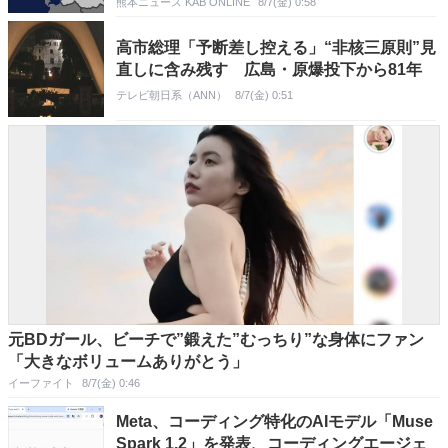
熊本ニュース KAB ONLINE
8/7(金) 0:58
高市総理「予断差し控える」“非核三原則”見
直しに含み残す 広島・原爆投下から81年
テレビ朝日系（ANN）
8/7(金) 0:51
元BDガール、ビーチで”鍛えた”むっちり”な身体にファン
「大きなボリュームありがとう」
イーファイト
8/7(金) 0:46
Meta、コーディング特化のAIモデル「Muse
Spark 1.2」を発表、コーディングエージェ