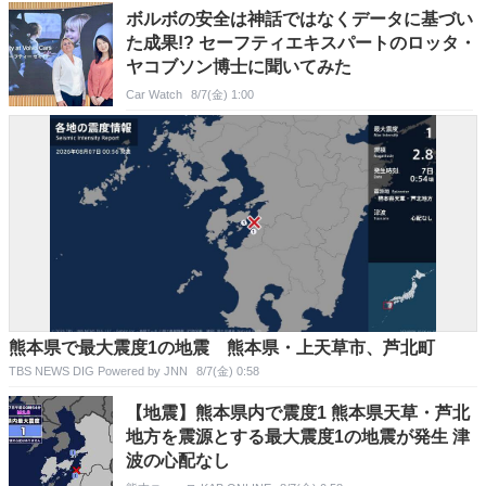
ボルボの安全は神話ではなくデータに基づい
た成果!? セーフティエキスパートのロッタ・
ヤコブソン博士に聞いてみた
Car Watch
8/7(金) 1:00
熊本県で最大震度1の地震 熊本県・上天草市、芦北町
TBS NEWS DIG Powered by JNN
8/7(金) 0:58
【地震】熊本県内で震度1 熊本県天草・芦北
地方を震源とする最大震度1の地震が発生 津
波の心配なし