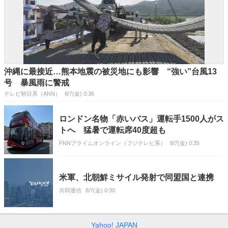
沖縄に最接近…熊本地震の被災地にも影響 “強い”台風13
号 暴風雨に警戒
テレビ朝日系（ANN）
8/7(金) 0:36
ロンドン名物「赤いバス」運転手1500人がス
トへ 猛暑で運転席40度超も
FNNプライムオンライン（フジテレビ系）
8/7(金) 0:35
米軍、北朝鮮ミサイル発射で同盟国と連携
共同通信
8/7(金) 0:30
Yahoo! JAPAN