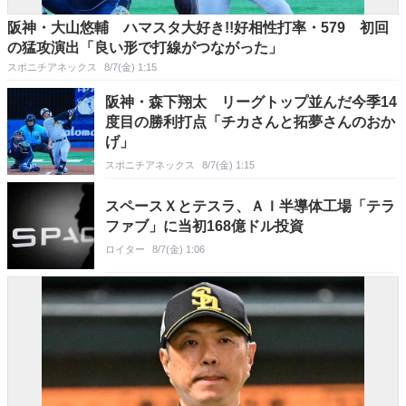
阪神・大山悠輔 ハマスタ大好き!!好相性打率・579 初回
の猛攻演出「良い形で打線がつながった」
スポニチアネックス
8/7(金) 1:15
阪神・森下翔太 リーグトップ並んだ今季14
度目の勝利打点「チカさんと拓夢さんのおか
げ」
スポニチアネックス
8/7(金) 1:15
スペースＸとテスラ、ＡＩ半導体工場「テラ
ファブ」に当初168億ドル投資
ロイター
8/7(金) 1:06