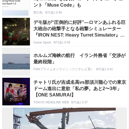
ント「Muse Code」も
窓の杜
8/7(金) 0:46
デモ版が“圧倒的に好評”―ロマンあふれる巨
大砲台の砲撃手となる砲撃シミュレーター
『IRON NEST: Heavy Turret Simulator』
Steamにてリリース
Game Spark
8/7(金) 0:45
ホルムズ海峡の航行 イラン外務省「交渉が
最終段階」
FNNプライムオンライン（フジテレビ系）
8/7(金) 0:41
チャトリ氏が吉成名高vs那須川龍心での東京
ドーム進出に意欲「私の夢。あと2〜3年」
【ONE SAMURAI】
TOKYO HEADLINE WEB
8/7(金) 0:37