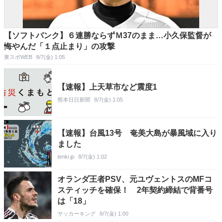
【ソフトバンク】６連勝ならずＭ37のまま…小久保監督が
悔やんだ「１点止まり」の攻撃
東スポWEB
8/7(金) 1:05
【速報】上天草市など震度1
熊本日日新聞
8/7(金) 1:05
【速報】台風13号 奄美大島が暴風域に入り
ました
tenki.jp
8/7(金) 1:02
オランダ王者PSV、元ユヴェントスのMFコ
スティッチを確保！ 2年契約締結で背番号
は「18」
サッカーキング
8/7(金) 1:00