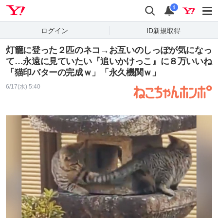
Yahoo! JAPAN
検索
通知
i
ログイン
ID新規取得
灯籠に登った２匹のネコ→お互いのしっぽが気になっ
て…永遠に見ていたい『追いかけっこ』に８万いいね
「猫印バターの完成ｗ」「永久機関ｗ」
6/17(水) 5:40