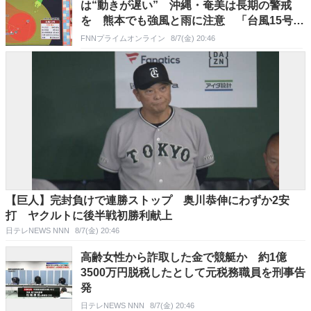
は“動きが遅い” 沖縄・奄美は長期の警戒
を 熊本でも強風と雨に注意 「台風15号」
はお盆に関東地方・北海道に接近か 「異例
FNNプライムオンライン
8/7(金) 20:46
の台風」と気象予報士が解説
【巨人】完封負けで連勝ストップ 奥川恭伸にわずか2安
打 ヤクルトに後半戦初勝利献上
日テレNEWS NNN
8/7(金) 20:46
高齢女性から詐取した金で競艇か 約1億
3500万円脱税したとして元税務職員を刑事告
発
日テレNEWS NNN
8/7(金) 20:46