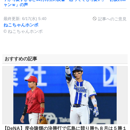
ャンｗ」の声
最終更新:
6/17(水) 5:40
記事へのご意見
ねこちゃんホンポ
© ねこちゃんホンポ
おすすめの記事
【DeNA】度会隆輝の決勝打で広島に競り勝ち８月は５勝１