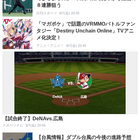
８連勝狙う
日刊スポーツ
8/7(金) 20:45
「マガポケ」で話題のVRMMOバトルファン
タジー「Destiny Unchain Online」TVアニ
メ化決定！
アニメ！アニメ！
8/7(金) 20:45
【試合終了】DeNAvs.広島
スポーツナビ
8/7(金) 20:45
【台風情報】ダブル台風の今後の進路予想