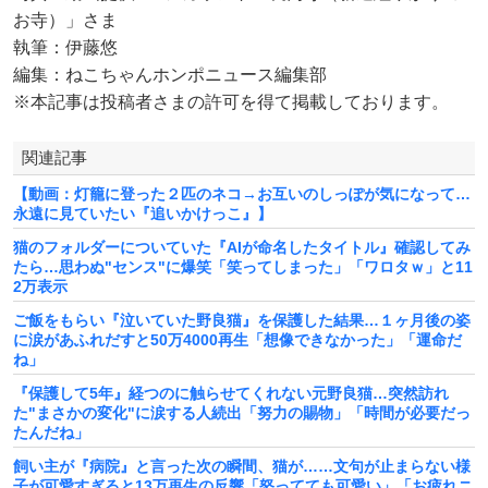
お寺）」さま
執筆：伊藤悠
編集：ねこちゃんホンポニュース編集部
※本記事は投稿者さまの許可を得て掲載しております。
関連記事
【動画：灯籠に登った２匹のネコ→お互いのしっぽが気になって…
永遠に見ていたい『追いかけっこ』】
猫のフォルダーについていた『AIが命名したタイトル』確認してみ
たら…思わぬ"センス"に爆笑「笑ってしまった」「ワロタｗ」と11
2万表示
ご飯をもらい『泣いていた野良猫』を保護した結果…１ヶ月後の姿
に涙があふれだすと50万4000再生「想像できなかった」「運命だ
ね」
『保護して5年』経つのに触らせてくれない元野良猫…突然訪れ
た"まさかの変化"に涙する人続出「努力の賜物」「時間が必要だっ
たんだね」
飼い主が『病院』と言った次の瞬間、猫が……文句が止まらない様
子が可愛すぎると13万再生の反響「怒ってても可愛い」「お疲れニ