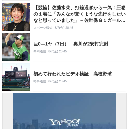
【競輪】佐藤水菜、打鐘過ぎから一気！圧巻
の１着に「みんなが驚くような先行をしたい
なと思っていました」～佐世保Ｇ１ガールズ
ドリームレース
スポーツ報知
8/7(金) 20:45
巨0―1ヤ（7日） 奥川が2安打完封
共同通信
8/7(金) 20:45
初めて行われたビデオ検証 高校野球
時事通信
8/7(金) 20:45