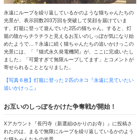
永遠にループを繰り返しているかのような猫ちゃんたちの
光景が、表示回数203万回を突破して笑顔を届けていま
す。灯籠に登って遊んでいた2匹の猫ちゃん。すると、灯
籠の陰からチラチラと見えるお互いのしっぽが気になり始
めたようで…？永遠に続く猫ちゃんたちの追いかけっこの
光景には、「『猫式永久発電機関』が、ここに完成いたし
ました」「可愛すぎて無限ループしてます」とコメントが
寄せられることとなりました。
【写真６枚】灯籠に登った２匹のネコ『永遠に見ていたい
追いかけっこ』
お互いのしっぽをかけた争奪戦が開始！
Xアカウント『長円寺（新選組ゆかりのお寺）』に投稿さ
れたのは、まるで無限にループを繰り返しているかのよう
な猫ちゃんたちの光景。