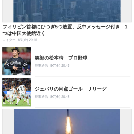
フィリピン首都にひつぎ5つ放置、反中メッセージ付き 1
つは中国大使館近く
ロイター
8/7(金) 20:45
笑顔の松本晴 プロ野球
時事通信
8/7(金) 20:45
ジェバリの同点ゴール Ｊリーグ
時事通信
8/7(金) 20:45