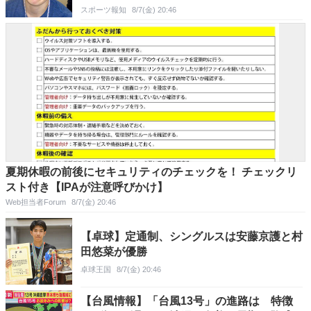
スポーツ報知
8/7(金) 20:46
夏期休暇の前後にセキュリティのチェックを！ チェックリ
スト付き【IPAが注意呼びかけ】
Web担当者Forum
8/7(金) 20:46
【卓球】定通制、シングルスは安藤京護と村
田悠菜が優勝
卓球王国
8/7(金) 20:46
【台風情報】「台風13号」の進路は 特徴