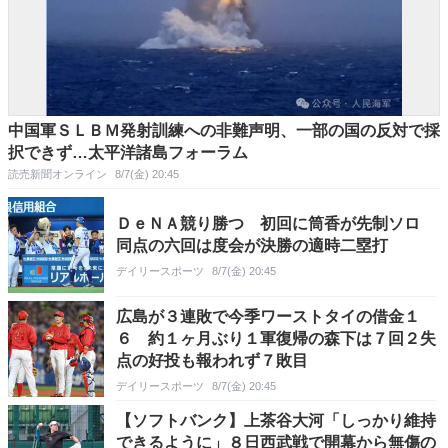
中国軍ＳＬＢＭ発射訓練への非難声明、一部の国の反対で採
択できず…太平洋諸島フォーラム
読売新聞オンライン
8/7(金) 20:45
ＤｅＮＡ競り勝つ 初回に筒香が先制ソロ
同点の六回は度会が決勝の適時二塁打
デイリースポーツ
8/7(金) 20:45
広島が３連敗で今季ワーストタイの借金１
６ 約１ヶ月ぶり１軍復帰の森下は７回２失
点の好投も報われず７敗目
デイリースポーツ
8/7(金) 20:45
【ソフトバンク】上茶谷大河「しっかり維持
できるように」８日西武戦で開幕から無傷の