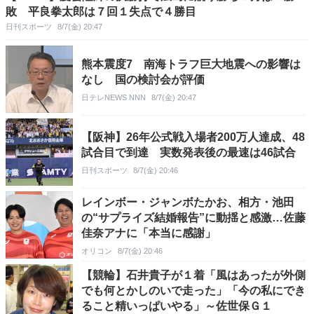
敗 平良拳太郎は７回１失点で４勝目
日刊スポーツ
8/7(金) 20:47
熊本震度7 南海トラフ巨大地震への影響は
なし 国の検討会が評価
日テレNEWS NNN
8/7(金) 20:47
【阪神】26年公式戦入場者200万人達成、48
試合目で到達 実数発表後の最速は46試合
日刊スポーツ
8/7(金) 20:46
レインボー・ジャンボたかお、相方・池田
の“サプライズ結婚報告”に動揺と感激…佐藤
佳奈アナに「本当に感謝」
オリコン
8/7(金) 20:46
【競輪】石井貴子が１着「風はあったが外側
でも何とかしのいで走った」「今の私にでき
ること精いっぱいやる」～佐世保Ｇ１