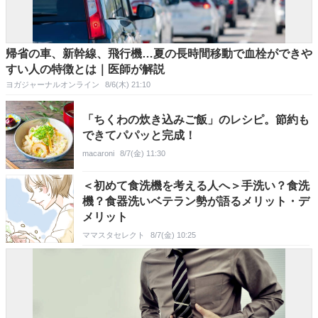
帰省の車、新幹線、飛行機…夏の長時間移動で血栓ができや
すい人の特徴とは｜医師が解説
ヨガジャーナルオンライン
8/6(木) 21:10
「ちくわの炊き込みご飯」のレシピ。節約も
できてパパッと完成！
macaroni
8/7(金) 11:30
＜初めて食洗機を考える人へ＞手洗い？食洗
機？食器洗いベテラン勢が語るメリット・デ
メリット
ママスタセレクト
8/7(金) 10:25