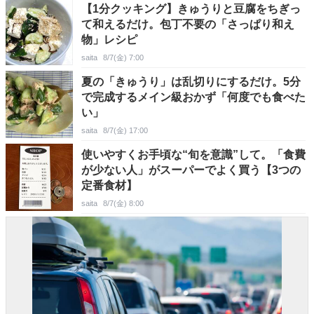
【1分クッキング】きゅうりと豆腐をちぎっ
て和えるだけ。包丁不要の「さっぱり和え
物」レシピ
saita
8/7(金) 7:00
夏の「きゅうり」は乱切りにするだけ。5分
で完成するメイン級おかず「何度でも食べた
い」
saita
8/7(金) 17:00
使いやすくお手頃な“旬を意識”して。「食費
が少ない人」がスーパーでよく買う【3つの
定番食材】
saita
8/7(金) 8:00