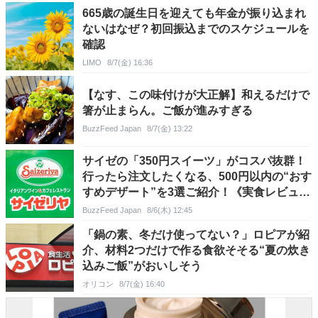
665歳の誕生日を迎えても年金が振り込まれ
ないはなぜ？初回振込までのスケジュールを
確認
LIMO
8/7(金) 16:36
【なす、この味付けが大正解】和えるだけで
箸が止まらん。ご飯が進みすぎる
BuzzFeed Japan
8/7(金) 13:22
サイゼの「350円スイーツ」がコスパ抜群！
行ったら注文したくなる、500円以内の“おす
すめデザート”を3選ご紹介！《実食レビュ
ー》
BuzzFeed Japan
8/6(木) 12:45
「鍋の素、冬だけ使ってない？」ロピアが紹
介、材料2つだけで作る食欲そそる“夏の炊き
込みご飯”がおいしそう
オリコン
8/7(金) 16:40