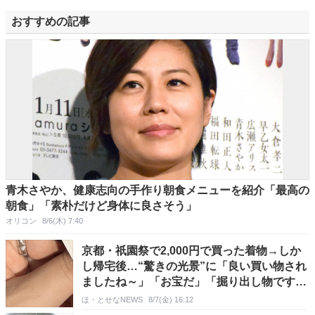
おすすめの記事
青木さやか、健康志向の手作り朝食メニューを紹介「最高の
朝食」「素朴だけど身体に良さそう」
オリコン
8/6(木) 7:40
京都・祇園祭で2,000円で買った着物→しか
し帰宅後…“驚きの光景”に「良い買い物され
ましたね～」「お宝だ」「掘り出し物です
ね」
ほ・とせなNEWS
8/7(金) 16:12