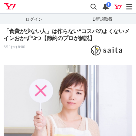
Yahoo! JAPAN
検索
通知
i
ログイン
ID新規取得
「食費が少ない人」は作らない“コスパのよくないメ
インおかず”3つ【節約のプロが解説】
6/11(木) 8:00