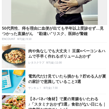
50代男性、痔を理由に血便が出ても半年以上受診せず…見
つかった直腸がん “勘違い”リスク、医師が警鐘
ENCOUNT
8/7(金) 9:10
肉や魚なしでも大丈夫！ 豆腐×ベーコン＆ハ
ムで手早く作れるボリュームおかず
レタスクラブ
8/7(金) 11:00
電気代だけ見ていたら損かも？貯める人が夏
の家計で意識していること3選
サンキュ！
8/7(金) 7:30
【ネバネバ食材】で夏の胃腸をいたわる
♪「スタミナおかず3選」食欲がない日にも｜