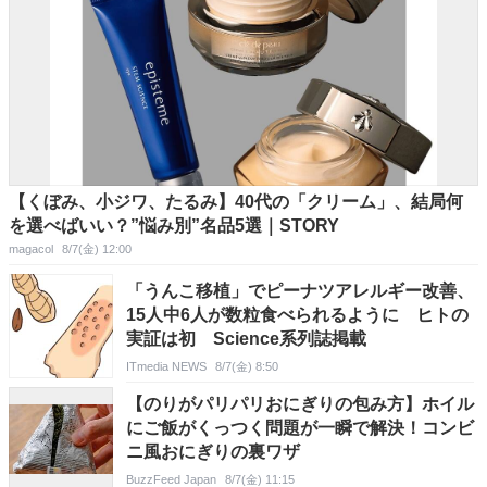
【くぼみ、小ジワ、たるみ】40代の「クリーム」、結局何
を選べばいい？”悩み別”名品5選｜STORY
magacol
8/7(金) 12:00
「うんこ移植」でピーナツアレルギー改善、
15人中6人が数粒食べられるように ヒトの
実証は初 Science系列誌掲載
ITmedia NEWS
8/7(金) 8:50
【のりがパリパリおにぎりの包み方】ホイル
にご飯がくっつく問題が一瞬で解決！コンビ
ニ風おにぎりの裏ワザ
BuzzFeed Japan
8/7(金) 11:15