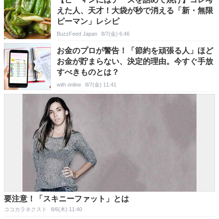
えた人、天才！大袋が秒で消える「新・無限
ピーマン」レシピ
BuzzFeed Japan
8/7(金) 6:46
お金のプロが警告！「節約を頑張る人」ほど
お金が貯まらない、決定的理由。今すぐ手放
すべきものとは？
with online
8/7(金) 11:41
要注意！「スキニーファット」とは
ココカラネクスト
8/6(木) 11:40