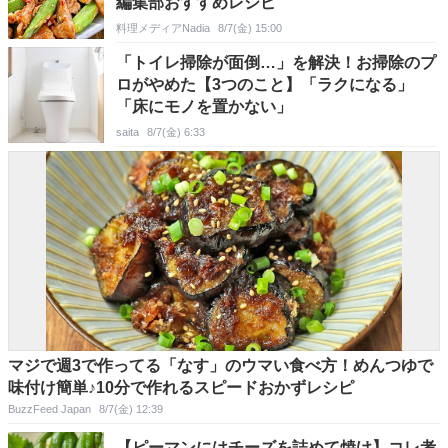
編集部おすすめレシピ
料理メディアNadia
8/7(金) 15:00
「トイレ掃除が面倒…」を解決！お掃除のプ
ロがやめた【3つのこと】「ラクになる」
「床にモノを置かない」
saita
8/7(金) 6:33
マジで週3で作ってる「なす」のウマい食べ方！めんつゆで
味付け簡単♪10分で作れるスピードおかずレシピ
BuzzFeed Japan
8/7(金) 12:39
【ピーマンにはチーズを詰めて焼け】コレ考