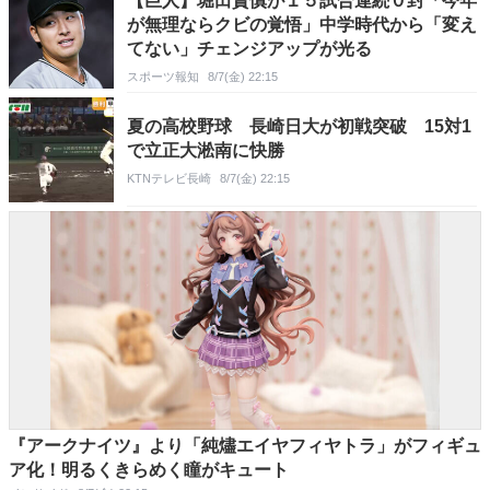
【巨人】堀田賢慎が１５試合連続０封「今年
が無理ならクビの覚悟」中学時代から「変え
てない」チェンジアップが光る
スポーツ報知
8/7(金) 22:15
夏の高校野球 長崎日大が初戦突破 15対1
で立正大淞南に快勝
KTNテレビ長崎
8/7(金) 22:15
『アークナイツ』より「純燼エイヤフィヤトラ」がフィギュ
ア化！明るくきらめく瞳がキュート