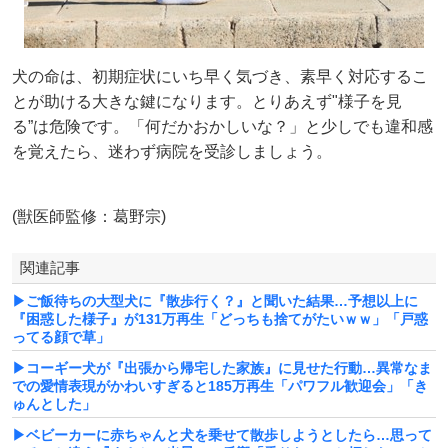
犬の命は、初期症状にいち早く気づき、素早く対応するこ
とが助ける大きな鍵になります。とりあえず"様子を見
る”は危険です。「何だかおかしいな？」と少しでも違和感
を覚えたら、迷わず病院を受診しましょう。
(獣医師監修：葛野宗)
関連記事
▶ご飯待ちの大型犬に『散歩行く？』と聞いた結果…予想以上に
『困惑した様子』が131万再生「どっちも捨てがたいｗｗ」「戸惑
ってる顔で草」
▶コーギー犬が『出張から帰宅した家族』に見せた行動…異常なま
での愛情表現がかわいすぎると185万再生「パワフル歓迎会」「き
ゅんとした」
▶ベビーカーに赤ちゃんと犬を乗せて散歩しようとしたら…思って