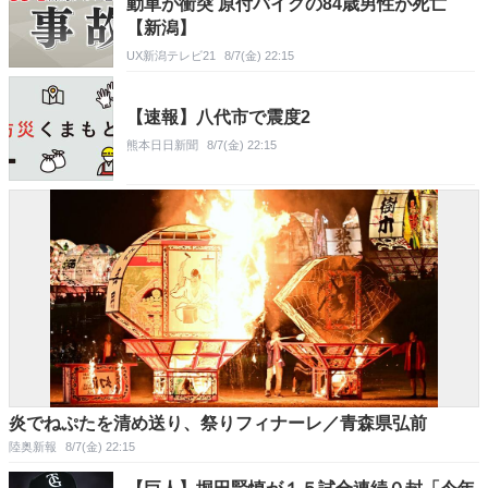
動車が衝突 原付バイクの84歳男性が死亡
【新潟】
UX新潟テレビ21
8/7(金) 22:15
【速報】八代市で震度2
熊本日日新聞
8/7(金) 22:15
炎でねぷたを清め送り、祭りフィナーレ／青森県弘前
陸奥新報
8/7(金) 22:15