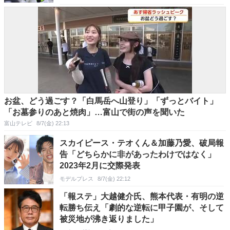
お盆、どう過ごす？「白馬岳へ山登り」「ずっとバイト」
「お墓参りのあと焼肉」…富山で街の声を聞いた
富山テレビ
8/7(金) 22:13
スカイピース・テオくん＆加藤乃愛、破局報
告「どちらかに非があったわけではなく」
2023年2月に交際発表
モデルプレス
8/7(金) 22:12
「報ステ」大越健介氏、熊本代表・有明の逆
転勝ち伝え「劇的な逆転に甲子園が、そして
被災地が沸き返りました」