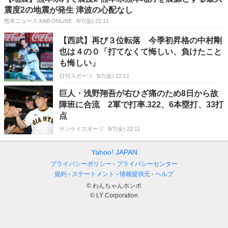
震度2の地震が発生 津波の心配なし
熊本ニュース KAB ONLINE
8/7(金) 22:11
【西武】再び３位転落 今季初昇格の中村剛
也は４の０「打てなくて悔しい、負けたこと
も悔しい」
日刊スポーツ
8/7(金) 22:11
巨人・浅野翔吾が右ひざ痛のため8日から故
障班に合流 2軍で打率.322、6本塁打、33打
点
サンケイスポーツ
8/7(金) 22:11
Yahoo! JAPAN
プライバシーポリシー
プライバシーセンター
規約
ステートメント
情報提供元
ヘルプ
© わんちゃんホンポ
© LY Corporation