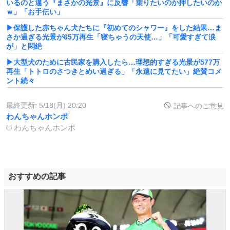
いるのと違う『まさかの光景』に反響「乗りたいのか押したいのか
ｗ」「お手伝い」
▶保護した赤ちゃん犬たちに『初めてのシャワー』をした結果…ま
さか過ぎる光景が65万再生「寝ちゃうの天使…」「可愛すぎて涙
が」と悶絶
▶大型犬のために古民家を購入したら…理想的すぎる光景が577万
再生「トトロのさつきとめい過ぎる」「永遠に見てたい」絶賛コメ
ント続々
最終更新:
5/18(月) 20:20
記事へのご意見
わんちゃんホンポ
© わんちゃんホンポ
おすすめの記事