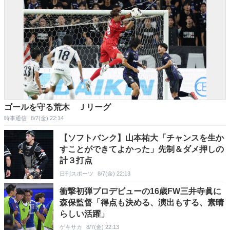
ゴールを守る荒木 Ｊリーグ
時事通信
8/7(金) 22:14
【ソフトバンク】山本祐大「チャンスを生か
すことができてよかった」先制＆ダメ押しの
計３打点
日刊スポーツ
8/7(金) 22:13
衝撃初弾プロデビューの16歳FW三井寺眞に
森保監督「得点も決める、演出もする、素晴
らしい活躍」
ゲキサカ
8/7(金) 22:13