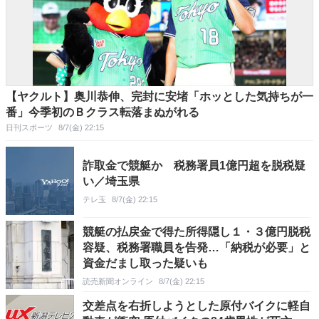
【ヤクルト】奥川恭伸、完封に安堵「ホッとした気持ちが一
番」今季初のＢクラス転落まぬがれる
日刊スポーツ
8/7(金) 22:15
詐取金で競艇か 税務署員1億円超を脱税疑
い／埼玉県
テレ玉
8/7(金) 22:15
競艇の払戻金で得た所得隠し１・３億円脱税
容疑、税務署職員を告発…「納税が必要」と
資金だまし取った疑いも
読売新聞オンライン
8/7(金) 22:15
交差点を右折しようとした原付バイクに軽自