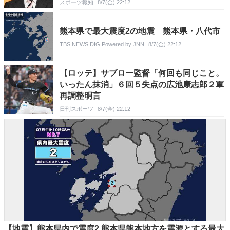
スポーツ報知
8/7(金) 22:12
熊本県で最大震度2の地震 熊本県・八代市
TBS NEWS DIG Powered by JNN
8/7(金) 22:12
【ロッテ】サブロー監督「何回も同じこと。
いったん抹消」６回５失点の広池康志郎２軍
再調整明言
日刊スポーツ
8/7(金) 22:12
【地震】熊本県内で震度2 熊本県熊本地方を震源とする最大