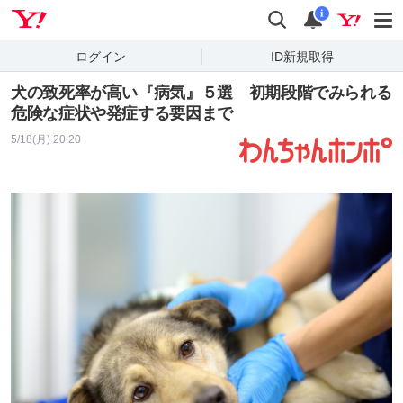
Yahoo! JAPAN
検索
通知
i
ログイン
ID新規取得
犬の致死率が高い『病気』５選 初期段階でみられる
危険な症状や発症する要因まで
5/18(月) 20:20