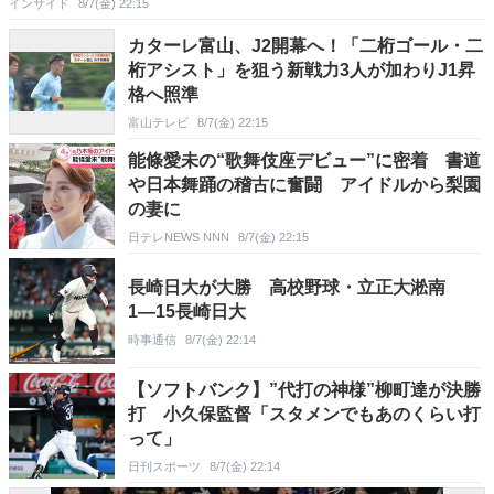
インサイド
8/7(金) 22:15
カターレ富山、J2開幕へ！「二桁ゴール・二
桁アシスト」を狙う新戦力3人が加わりJ1昇
格へ照準
富山テレビ
8/7(金) 22:15
能條愛未の“歌舞伎座デビュー”に密着 書道
や日本舞踊の稽古に奮闘 アイドルから梨園
の妻に
日テレNEWS NNN
8/7(金) 22:15
長崎日大が大勝 高校野球・立正大淞南
1―15長崎日大
時事通信
8/7(金) 22:14
【ソフトバンク】”代打の神様”柳町達が決勝
打 小久保監督「スタメンでもあのくらい打
って」
日刊スポーツ
8/7(金) 22:14