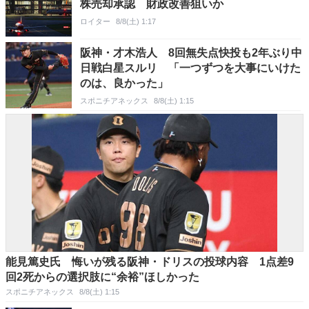
株売却承認 財政改善狙いか
ロイター
8/8(土) 1:17
阪神・才木浩人 8回無失点快投も2年ぶり中
日戦白星スルリ 「一つずつを大事にいけた
のは、良かった」
スポニチアネックス
8/8(土) 1:15
能見篤史氏 悔いが残る阪神・ドリスの投球内容 1点差9
回2死からの選択肢に“余裕”ほしかった
スポニチアネックス
8/8(土) 1:15