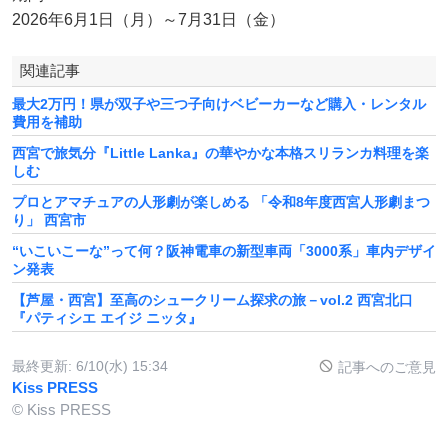
2026年6月1日（月）～7月31日（金）
関連記事
最大2万円！県が双子や三つ子向けベビーカーなど購入・レンタル
費用を補助
西宮で旅気分『Little Lanka』の華やかな本格スリランカ料理を楽
しむ
プロとアマチュアの人形劇が楽しめる 「令和8年度西宮人形劇まつ
り」 西宮市
“いこいこーな”って何？阪神電車の新型車両「3000系」車内デザイ
ン発表
【芦屋・西宮】至高のシュークリーム探求の旅－vol.2 西宮北口
『パティシエ エイジ ニッタ』
最終更新:
6/10(水) 15:34
記事へのご意見
Kiss PRESS
© Kiss PRESS