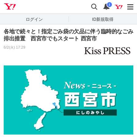
Yahoo! JAPAN
検索
通知
i
ログイン
ID新規取得
各地で続々と！指定ごみ袋の欠品に伴う臨時的なごみ
排出措置 西宮市でもスタート 西宮市
6/2(火) 17:29