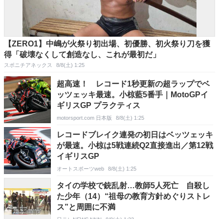
【ZERO1】中嶋が火祭り初出場、初優勝、初火祭り刀を獲
得「破壊なくして創造なし、これが最初だ」
スポニチアネックス
8/8(土) 1:25
超高速！ レコード1秒更新の超ラップでベ
ッツェッキ最速。小椋藍5番手｜MotoGPイ
ギリスGP プラクティス
motorsport.com 日本版
8/8(土) 1:25
レコードブレイク連発の初日はベッツェッキ
が最速。小椋は5戦連続Q2直接進出／第12戦
イギリスGP
オートスポーツweb
8/8(土) 1:25
タイの学校で銃乱射…教師5人死亡 自殺し
た少年（14）“祖母の教育方針めぐりストレ
ス”と周囲に不満