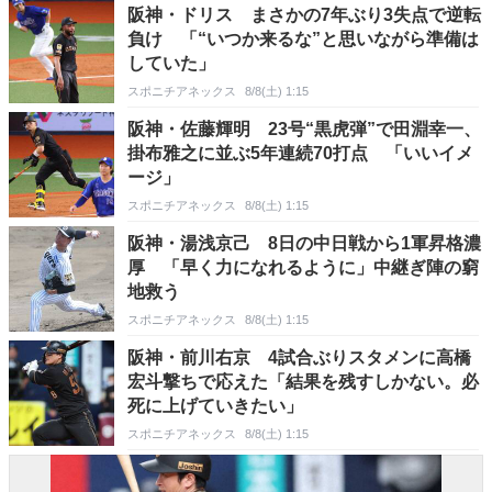
阪神・ドリス まさかの7年ぶり3失点で逆転
負け 「“いつか来るな”と思いながら準備は
していた」
スポニチアネックス
8/8(土) 1:15
阪神・佐藤輝明 23号“黒虎弾”で田淵幸一、
掛布雅之に並ぶ5年連続70打点 「いいイメ
ージ」
スポニチアネックス
8/8(土) 1:15
阪神・湯浅京己 8日の中日戦から1軍昇格濃
厚 「早く力になれるように」中継ぎ陣の窮
地救う
スポニチアネックス
8/8(土) 1:15
阪神・前川右京 4試合ぶりスタメンに高橋
宏斗撃ちで応えた「結果を残すしかない。必
死に上げていきたい」
スポニチアネックス
8/8(土) 1:15