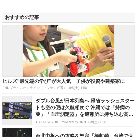
おすすめの記事
ヒルズ“最先端の学び”が大人気 子供が投資や建築家に
FNNプライムオンライン（フジテレビ系）
8/8(土) 1:50
ダブル台風が日本列島へ 帰省ラッシュスター
トも空の便は欠航相次ぐ 沖縄では「持病の
薬」「血圧測定器」を避難所に持ち込む高齢
者も 週明け15号も本州へ【news23】
TBS NEWS DIG Powered by JNN
8/8(土) 1:50
台北中枢への攻略を想定「橋封鎖」台湾で大