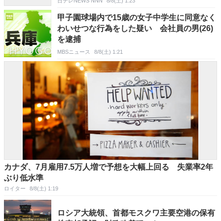
日テレNEWS NNN
8/8(土) 1:23
甲子園球場内で15歳の女子中学生に同意なく
わいせつな行為をした疑い 会社員の男(26)
を逮捕
MBSニュース
8/8(土) 1:21
カナダ、7月雇用7.5万人増で予想を大幅上回る 失業率2年
ぶり低水準
ロイター
8/8(土) 1:19
ロシア大統領、首都モスクワ主要空港の保有