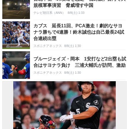
規模軍事演習 脅威増す中国
テレビ朝日系（ANN）
8/8(土) 1:33
カブス 延長11回、PCA激走！劇的なサヨ
ナラ勝ちで4連勝！鈴木誠也は自己最長24試
合連続出塁
スポニチアネックス
8/8(土) 1:30
ブルージェイズ・岡本 1安打など2出塁も試
合はサヨナラ負け 三浦大輔氏が訪問、激励
スポニチアネックス
8/8(土) 1:30