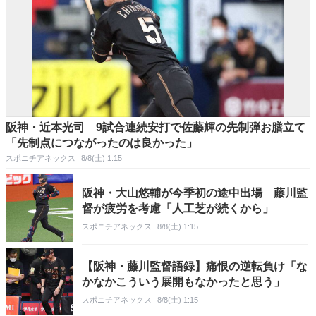
阪神・近本光司 9試合連続安打で佐藤輝の先制弾お膳立て
「先制点につながったのは良かった」
スポニチアネックス
8/8(土) 1:15
阪神・大山悠輔が今季初の途中出場 藤川監
督が疲労を考慮「人工芝が続くから」
スポニチアネックス
8/8(土) 1:15
【阪神・藤川監督語録】痛恨の逆転負け「な
かなかこういう展開もなかったと思う」
スポニチアネックス
8/8(土) 1:15