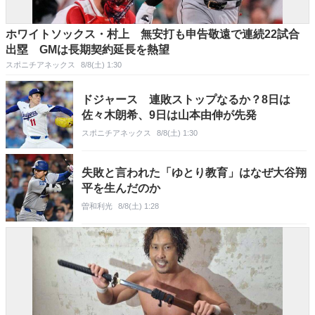
ホワイトソックス・村上 無安打も申告敬遠で連続22試合
出塁 GMは長期契約延長を熱望
スポニチアネックス
8/8(土) 1:30
ドジャース 連敗ストップなるか？8日は
佐々木朗希、9日は山本由伸が先発
スポニチアネックス
8/8(土) 1:30
失敗と言われた「ゆとり教育」はなぜ大谷翔
平を生んだのか
曽和利光
8/8(土) 1:28