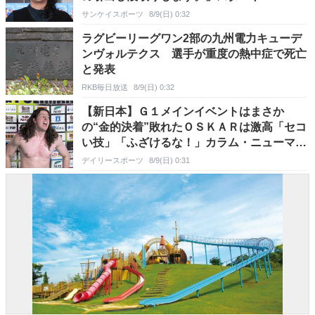
サンケイスポーツ
8/9(日) 0:32
ラグビーリーグワン2部の九州電力キューデ
ンヴォルテクス 選手が重度の熱中症で死亡
と発表
RKB毎日放送
8/9(日) 0:32
【新日本】Ｇ１メインイベントはまさか
の“金的決着”敗れたＯＳＫＡＲは激高「セコ
い技」「ふざけるな！」カラム・ニューマン
は首位タイの勝ち点１０
デイリースポーツ
8/9(日) 0:31