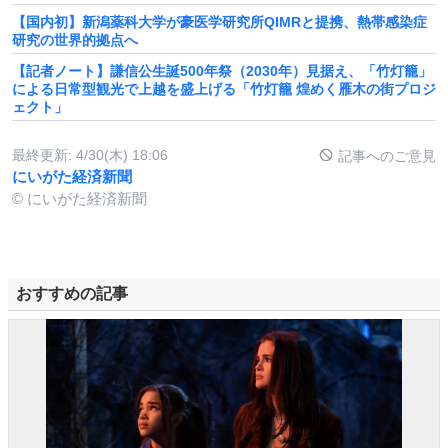
【国内初】新潟薬科大学が豪医学研究所QIMRと提携、熱帯感染症
研究の世界的拠点へ
【記者ノート】謙信公生誕500年祭（2030年）見据え、「竹灯籠」
による日常型観光で上越を盛上げる「竹灯籠 煌めく雁木の街プロジ
ェクト」
最終更新:
4/30(木) 18:06
記事へのご意見
にいがた経済新聞
© にいがた経済新聞
おすすめの記事