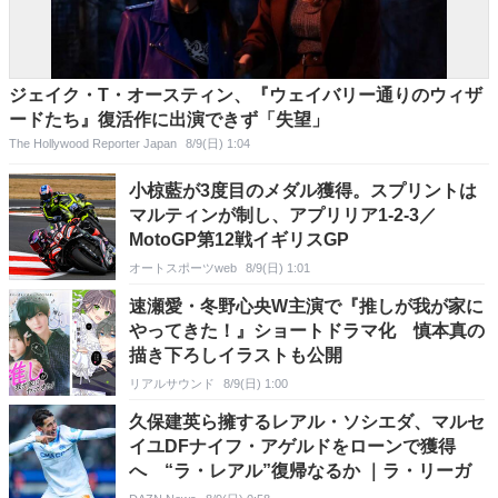
ジェイク・T・オースティン、『ウェイバリー通りのウィザ
ードたち』復活作に出演できず「失望」
The Hollywood Reporter Japan
8/9(日) 1:04
小椋藍が3度目のメダル獲得。スプリントは
マルティンが制し、アプリリア1-2-3／
MotoGP第12戦イギリスGP
オートスポーツweb
8/9(日) 1:01
速瀬愛・冬野心央W主演で『推しが我が家に
やってきた！』ショートドラマ化 慎本真の
描き下ろしイラストも公開
リアルサウンド
8/9(日) 1:00
久保建英ら擁するレアル・ソシエダ、マルセ
イユDFナイフ・アゲルドをローンで獲得
へ “ラ・レアル”復帰なるか ｜ラ・リーガ