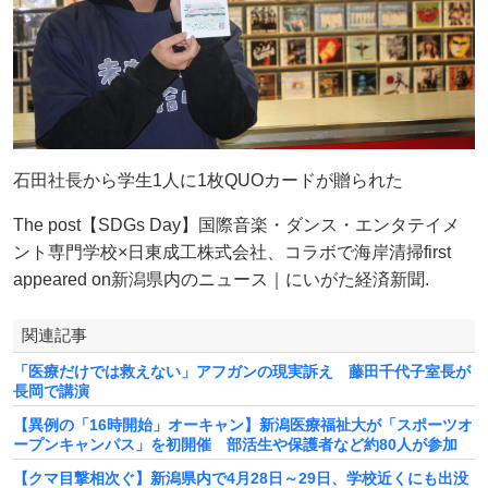
石田社長から学生1人に1枚QUOカードが贈られた
The post【SDGs Day】国際音楽・ダンス・エンタテイメ
ント専門学校×日東成工株式会社、コラボで海岸清掃first
appeared on新潟県内のニュース｜にいがた経済新聞.
関連記事
「医療だけでは救えない」アフガンの現実訴え 藤田千代子室長が
長岡で講演
【異例の「16時開始」オーキャン】新潟医療福祉大が「スポーツオ
ープンキャンパス」を初開催 部活生や保護者など約80人が参加
【クマ目撃相次ぐ】新潟県内で4月28日～29日、学校近くにも出没