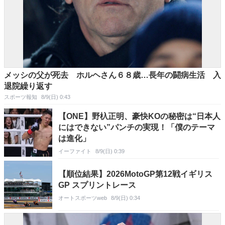
メッシの父が死去 ホルヘさん６８歳…長年の闘病生活 入
退院繰り返す
スポーツ報知
8/9(日) 0:43
【ONE】野杁正明、豪快KOの秘密は“日本人
にはできない”パンチの実現！「僕のテーマ
は進化」
イーファイト
8/9(日) 0:39
【順位結果】2026MotoGP第12戦イギリス
GP スプリントレース
オートスポーツweb
8/9(日) 0:34