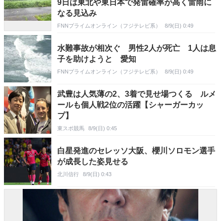
9日は東北や東日本で発雷確率が高く雷雨に
なる見込み
FNNプライムオンライン（フジテレビ系）
8/9(日) 0:49
水難事故が相次ぐ 男性2人が死亡 1人は息
子を助けようと 愛知
FNNプライムオンライン（フジテレビ系）
8/9(日) 0:49
武豊は人気薄の2、3着で見せ場つくる ルメ
ールも個人戦2位の活躍【シャーガーカッ
プ】
東スポ競馬
8/9(日) 0:45
白星発進のセレッソ大阪、櫻川ソロモン選手
が成長した姿見せる
北川信行
8/9(日) 0:43