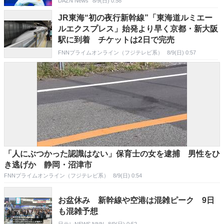
DAZN News
8/9(日) 0:58
JR東海“初の夜行新幹線”「東海道ルミエー
ルエクスプレス」始発より早く京都・新大阪
駅に到着 チケットは2日で完売
FNNプライムオンライン（フジテレビ系）
8/9(日) 0:57
「人にぶつかった認識はない」保育士の女を逮捕 男性をひ
き逃げか 静岡・沼津市
FNNプライムオンライン（フジテレビ系）
8/9(日) 0:54
お盆休み 新幹線や空港は混雑ピーク 9日
も混雑予想
日テレNEWS NNN
8/9(日) 0:52