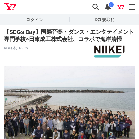
Yahoo! JAPAN
検索
通知
i
ログイン
ID新規取得
【SDGs Day】国際音楽・ダンス・エンタテイメント
専門学校×日東成工株式会社、コラボで海岸清掃
4/30(木) 18:06