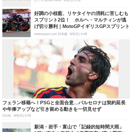
好調の小椋藍、リヤタイヤの消耗に苦しむも
スプリント2位！ ホルヘ・マルティンが逃
げ切り勝利｜MotoGPイギリスGPスプリント
motorsport.com 日本版
8/9(日) 0:49
フェラン移籍へ！PSGと全面合意…バルセロナは契約延長
や年俸アップなど引き留める動きを一切見せず
GOAL
8/9(日) 0:49
新潟・岩手・富山で「記録的短時間大雨」