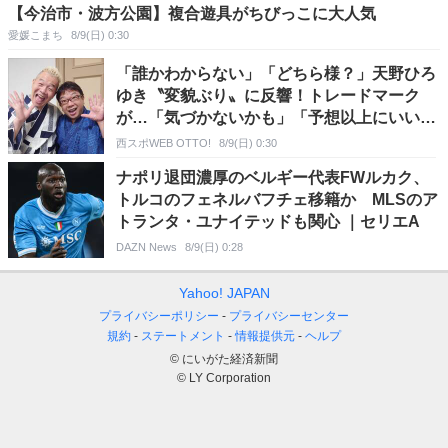
【今治市・波方公園】複合遊具がちびっこに大人気
愛媛こまち
8/9(日) 0:30
「誰かわからない」「どちら様？」天野ひろ
ゆき〝変貌ぶり〟に反響！トレードマーク
が…「気づかないかも」「予想以上にいい顔
してた！」「気配が…」の声
西スポWEB OTTO!
8/9(日) 0:30
ナポリ退団濃厚のベルギー代表FWルカク、
トルコのフェネルバフチェ移籍か MLSのア
トランタ・ユナイテッドも関心 ｜セリエA
DAZN News
8/9(日) 0:28
Yahoo! JAPAN
プライバシーポリシー
プライバシーセンター
規約
ステートメント
情報提供元
ヘルプ
© にいがた経済新聞
© LY Corporation