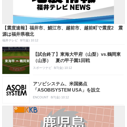
【震度速報】福井市、鯖江市、越前市、越前町で震度2 震
源は福井県嶺北
福井テレビ
8/7(金) 10:12
【試合終了】東海大甲府（山梨）vs.鶴岡東
（山形） 夏の甲子園1回戦
スポーツナビ
8/7(金) 10:12
アソビシステム、米国拠点
「ASOBISYSTEM USA」を設立
ENCOUNT
8/7(金) 10:12