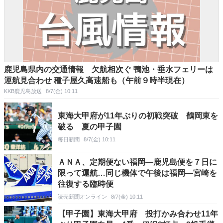
鹿児島県内の交通情報 欠航相次ぐ 鴨池・垂水フェリーは
運航見合わせ 種子屋久高速船も（午前９時半現在）
KKB鹿児島放送
8/7(金) 10:11
東海大甲府が11年ぶりの初戦突破 鶴岡東を
破る 夏の甲子園
毎日新聞
8/7(金) 10:11
ＡＮＡ、定期便ない福岡―鹿児島便を７日に
限って運航…同じ機体で午後は福岡―宮崎を
往復する臨時便
読売新聞オンライン
8/7(金) 10:11
【甲子園】東海大甲府 投打かみ合わせ11年