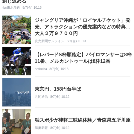
封じ込める
tbc東北放送
8/7(金) 10:13
ジャングリア沖縄が「ロイヤルチケット」発
売、アトラクションの優先案内などの特典…
大人２万９７００円
読売新聞オンライン
8/7(金) 10:13
【レパードS枠順確定】パイロマンサーは8枠
11番、メルカントゥールは8枠12番
netkeiba
8/7(金) 10:13
東京円、158円台半ば
共同通信
8/7(金) 10:12
独スポ少が津軽三味線体験／青森県五所川原
陸奥新報
8/7(金) 10:12