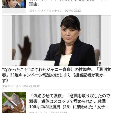
理由」
ダイヤモンド・オンライン
8/7(金) 10:12
“なかったこと”にされたジャニー喜多川の性加害、「週刊文
春」33週キャンペーン報道のはじまり《担当記者が明か
す》
文春オンライン
8/7(金) 10:12
「気絶させて強姦」「意識を取り戻したので
殺害」遺体はスコップで埋められた…体重
100キロの巨漢男（25）に襲われた「女子高
生の悲劇」（昭和42年の事件）