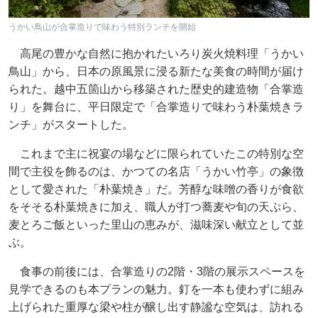
うかい鳥山が合掌造りで味わう特別ランチを開始
高尾の豊かな自然に抱かれたいろり炭火焼料理「うかい
鳥山」から、日本の原風景に浸る新たな美食の時間が届け
られた。越中五箇山から移築された歴史的建造物「合掌造
り」を舞台に、平日限定で「合掌造りで味わう朴葉焼きラ
ンチ」がスタートした。
これまで主に祝宴の場などに限られていたこの特別な空
間で主役を飾るのは、かつての名店「うかい竹亭」の象徴
として愛された「朴葉焼き」だ。芳醇な味噌の香りが食欲
をそそる朴葉焼きに加え、職人が打つ蕎麦や旬の天ぷら、
麦とろご飯といった里山の恵みが、滋味深い献立として並
ぶ。
食事の前後には、合掌造りの2階・3階の展示スペースを
見学できるのも本プランの魅力。釘を一本も使わずに組み
上げられた重厚な梁や柱が醸し出す静謐な空気は、訪れる