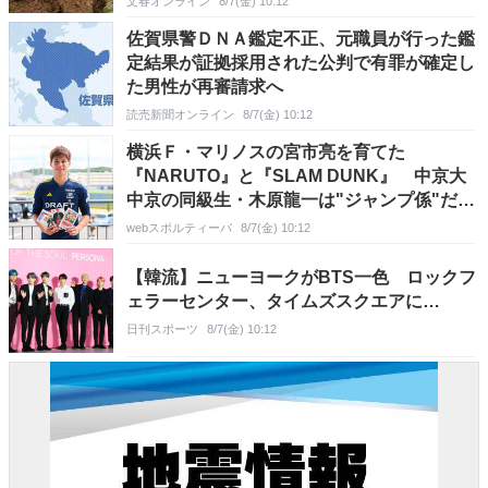
文春オンライン
8/7(金) 10:12
佐賀県警ＤＮＡ鑑定不正、元職員が行った鑑
定結果が証拠採用された公判で有罪が確定し
た男性が再審請求へ
読売新聞オンライン
8/7(金) 10:12
横浜Ｆ・マリノスの宮市亮を育てた
『NARUTO』と『SLAM DUNK』 中京大
中京の同級生・木原龍一は"ジャンプ係"だっ
た
webスポルティーバ
8/7(金) 10:12
【韓流】ニューヨークがBTS一色 ロックフ
ェラーセンター、タイムズスクエアに…
日刊スポーツ
8/7(金) 10:12