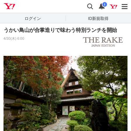
Yahoo! JAPAN
検索
通知
i
ログイン
ID新規取得
うかい鳥山が合掌造りで味わう特別ランチを開始
4/30(木) 6:00