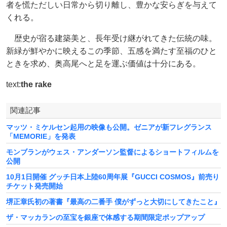
者を慌ただしい日常から切り離し、豊かな安らぎを与えて
くれる。
歴史が宿る建築美と、長年受け継がれてきた伝統の味。
新緑が鮮やかに映えるこの季節、五感を満たす至福のひと
ときを求め、奥高尾へと足を運ぶ価値は十分にある。
text:
the rake
関連記事
マッツ・ミケルセン起用の映像も公開。ゼニアが新フレグランス
「MEMORIE」を発表
モンブランがウェス・アンダーソン監督によるショートフィルムを
公開
10月1日開催 グッチ日本上陸60周年展『GUCCI COSMOS』前売り
チケット発売開始
堺正章氏初の著書『最高の二番手 僕がずっと大切にしてきたこと』
ザ・マッカランの至宝を銀座で体感する期間限定ポップアップ