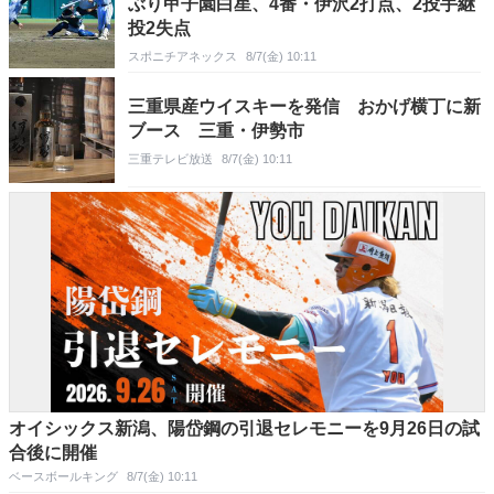
ぶり甲子園白星、4番・伊沢2打点、2投手継
投2失点
スポニチアネックス
8/7(金) 10:11
三重県産ウイスキーを発信 おかげ横丁に新
ブース 三重・伊勢市
三重テレビ放送
8/7(金) 10:11
オイシックス新潟、陽岱鋼の引退セレモニーを9月26日の試
合後に開催
ベースボールキング
8/7(金) 10:11