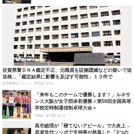
佐賀県警ＤＮＡ鑑定不正、元職員を証拠隠滅などの疑いで追
送検…「鑑定結果に影響を及ぼす可能性」１３件で
読売新聞オンライン
8/7(金) 10:12
「来年もこのチームで優勝します！」ルネサ
ンス大阪が女子団体初優勝＜第59回全国高等
学校定時制通信制卓球大会＞
Rallys
8/7(金) 10:12
高市総理が「寝てないアピール」で大炎上→
若者世代ソッポで支持率が急落した「3つの