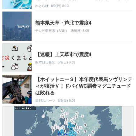
ねとらぼ
8/9(日) 8:10
熊本県天草・芦北で震度4
テレビ朝日系（ANN）
8/9(日) 8:09
【速報】上天草市で震度4
熊本日日新聞
8/9(日) 8:09
【ホイットニーＳ】米年度代表馬ソヴリンテ
ィが復活Ｖ！ドバイWC覇者マグニチュード
は敗れる
日刊スポーツ
8/9(日) 8:08