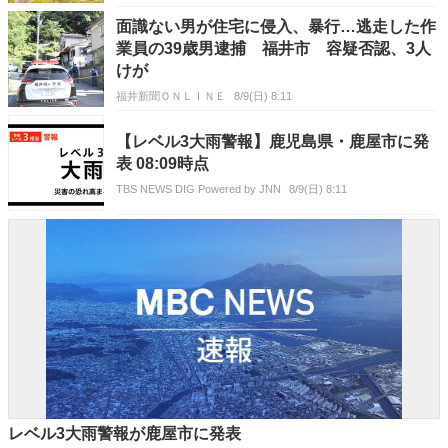
面識ない男が住宅に侵入、暴行…逃走した作
業員の39歳男逮捕 福井市 容疑否認、3人
けが
福井新聞ＯＮＬＩＮＥ
8/9(日) 8:11
【レベル3大雨警報】鹿児島県・鹿屋市に発
表 08:09時点
TBS NEWS DIG Powered by JNN
8/9(日) 8:11
レベル3大雨警報が鹿屋市に発表