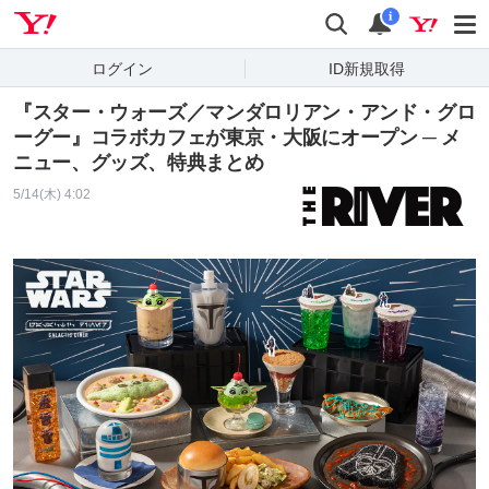
Yahoo! JAPAN
検索
通知
i
ログイン
ID新規取得
『スター・ウォーズ／マンダロリアン・アンド・グロ
ーグー』コラボカフェが東京・大阪にオープン ─ メ
ニュー、グッズ、特典まとめ
5/14(木) 4:02