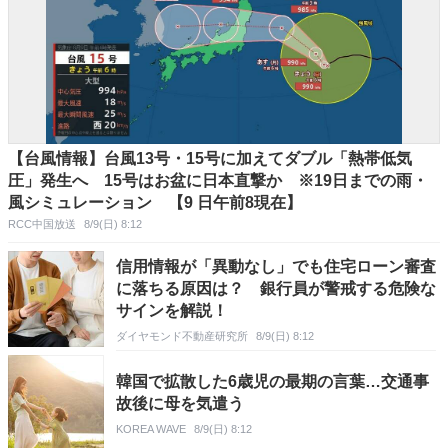
【台風情報】台風13号・15号に加えてダブル「熱帯低気
圧」発生へ 15号はお盆に日本直撃か ※19日までの雨・
風シミュレーション 【9 日午前8現在】
RCC中国放送
8/9(日) 8:12
信用情報が「異動なし」でも住宅ローン審査
に落ちる原因は？ 銀行員が警戒する危険な
サインを解説！
ダイヤモンド不動産研究所
8/9(日) 8:12
韓国で拡散した6歳児の最期の言葉…交通事
故後に母を気遣う
KOREA WAVE
8/9(日) 8:12