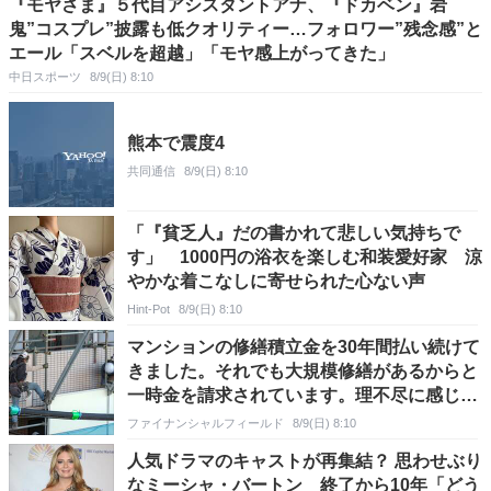
『モヤさま』５代目アシスタントアナ、『ドカベン』岩
鬼”コスプレ”披露も低クオリティー…フォロワー”残念感”と
エール「スベルを超越」「モヤ感上がってきた」
中日スポーツ
8/9(日) 8:10
熊本で震度4
共同通信
8/9(日) 8:10
「『貧乏人』だの書かれて悲しい気持ちで
す」 1000円の浴衣を楽しむ和装愛好家 涼
やかな着こなしに寄せられた心ない声
Hint-Pot
8/9(日) 8:10
マンションの修繕積立金を30年間払い続けて
きました。それでも大規模修繕があるからと
一時金を請求されています。理不尽に感じる
のですが、受け入れるしかないのでしょう
ファイナンシャルフィールド
8/9(日) 8:10
か？
人気ドラマのキャストが再集結？ 思わせぶり
なミーシャ・バートン 終了から10年「どう