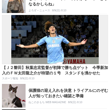
なるかしらね」
よろず～ニュース
8/9(日) 8:10
【Ｊ２磐田】秋葉忠宏監督が初陣で勝ち点ゲット 今季新加
入のＦＷ太田龍之介が待望の１号 スタンドを沸かせた
スポーツ報知
8/9(日) 8:10
保護猫の迎え入れを決意 トライアルにのぞむ
人が知っておきたい確認と準備
ねこのきもち WEB MAGAZINE
8/9(日) 8:10