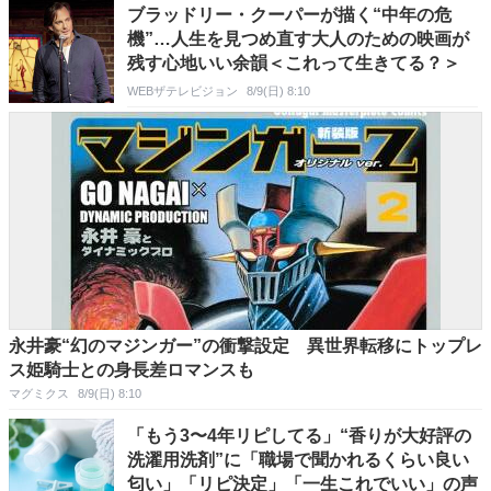
ブラッドリー・クーパーが描く“中年の危
機”…人生を見つめ直す大人のための映画が
残す心地いい余韻＜これって生きてる？＞
WEBザテレビジョン
8/9(日) 8:10
永井豪“幻のマジンガー”の衝撃設定 異世界転移にトップレ
ス姫騎士との身長差ロマンスも
マグミクス
8/9(日) 8:10
「もう3〜4年リピしてる」“香りが大好評の
洗濯用洗剤”に「職場で聞かれるくらい良い
匂い」「リピ決定」「一生これでいい」の声