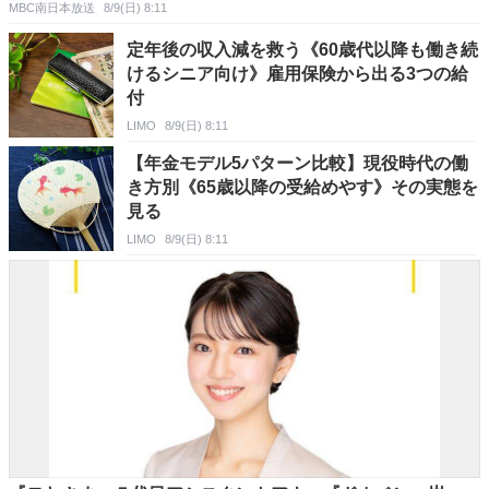
MBC南日本放送
8/9(日) 8:11
定年後の収入減を救う《60歳代以降も働き続
けるシニア向け》雇用保険から出る3つの給
付
LIMO
8/9(日) 8:11
【年金モデル5パターン比較】現役時代の働
き方別《65歳以降の受給めやす》その実態を
見る
LIMO
8/9(日) 8:11