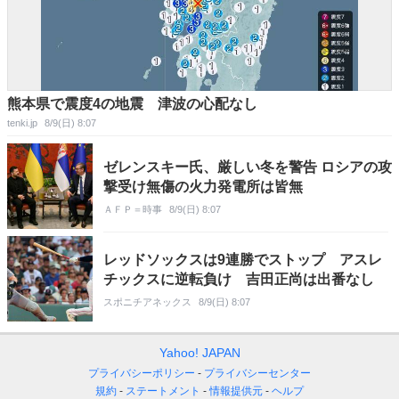
熊本県で震度4の地震 津波の心配なし
tenki.jp
8/9(日) 8:07
ゼレンスキー氏、厳しい冬を警告 ロシアの攻
撃受け無傷の火力発電所は皆無
ＡＦＰ＝時事
8/9(日) 8:07
レッドソックスは9連勝でストップ アスレ
チックスに逆転負け 吉田正尚は出番なし
スポニチアネックス
8/9(日) 8:07
Yahoo! JAPAN
プライバシーポリシー
プライバシーセンター
規約
ステートメント
情報提供元
ヘルプ