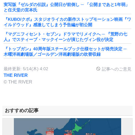
実写版『ゼルダの伝説』公開日が前倒し ─ 「公開まであと1年弱」
と任天堂の宮本氏
『KUBO/クボ』スタジオライカの新作ストップモーション映画『ワ
イルドウッド』感激してしまう予告編が初公開
『マグニフィセント・セブン』ドラマでリメイクへ ─ 『荒野の七
人』でスティーブ・マックイーンが演じたヴィン役が決定
『トップガン』40周年版スチールブック仕様セットが発売決定 ─
木曜洋画劇場版／ゴールデン洋画劇場版の吹替収録
最終更新:
5/14(木) 4:02
記事へのご意見
THE RIVER
© THE RIVER
おすすめの記事