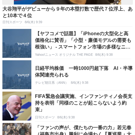
大谷翔平がデビューから９年の本塁打数で歴代７位浮上、あ
と10本で４位
日刊スポーツ
8/6(木) 9:39
【ヤフコメで話題】「iPhoneの大型化と高
価格化に賛否」「小型・廉価モデルの需要も
根強い」 - スマートフォン市場の多様なニー
ズと課題
Yahoo!ニュース オリジナル THE PAGE
8/6(木) 9:38
日経平均株価 一時1000円超下落 AI・半導
体関連売られる
テレビ朝日系（ANN）
8/6(木) 9:38
FIFA緊急会議実施、インファンティノ会長支
持を表明「同様のことが起こらないよう約
束」
日刊スポーツ
8/6(木) 9:38
「ファンの声が、僕たちの一番の力」若元春
（福島市出身）勝利に会場わく【夏巡業・大