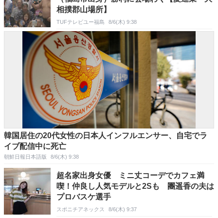
相撲郡山場所】
TUFテレビユー福島
8/6(木) 9:38
韓国居住の20代女性の日本人インフルエンサー、自宅でラ
イブ配信中に死亡
朝鮮日報日本語版
8/6(木) 9:38
超名家出身女優 ミニ丈コーデでカフェ満
喫！仲良し人気モデルと2Sも 團遥香の夫は
プロバスケ選手
スポニチアネックス
8/6(木) 9:37