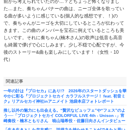
前から考えられていたのか…？とちょっと怖くなりまし
た…また、奏ちゃんバナーの曲は、ニーゴ全体を歌ってい
る曲が多いように感じている(個人的な感想です、！)の
で、奏ちゃんがニーゴを大切にしているところが伝わって
きます。この曲のメンバーを宝石に例えているところも美
しいです。それに奏ちゃん(楠木さん)の歌声は低音も高音
も綺麗で儚げで心にしみます。少し不穏で心配ですが、今
後のストーリー&曲も楽しみにしています！（女性・10
代）
関連記事
一年の計は『プロセカ』にあり!? 2026年のスタートダッシュを華
やかに彩る『プロジェクトセカイ カラフルステージ！ feat. 初音ミ
ク』リアルセカイ神社inアニメイト 池袋本店フォトレポート
推し以外の魅力にも出会える。“贅沢なビュッフェ”や“フェス”のよ
う──「プロジェクトセカイ COLORFUL LIVE 4th - Unison -」宵
崎奏役・楠木ともりさん 暁山瑞希役・佐藤日向さんインタビュー
「生き生きとした存在感に、説得力を持たせることができたと思い