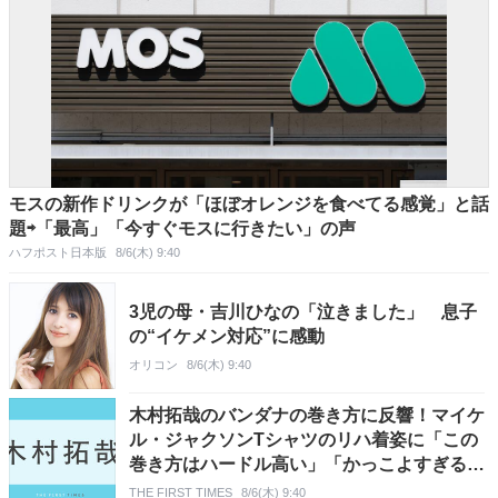
モスの新作ドリンクが「ほぼオレンジを食べてる感覚」と話
題⇨「最高」「今すぐモスに行きたい」の声
ハフポスト日本版
8/6(木) 9:40
3児の母・吉川ひなの「泣きました」 息子
の“イケメン対応”に感動
オリコン
8/6(木) 9:40
木村拓哉のバンダナの巻き方に反響！マイケ
ル・ジャクソンTシャツのリハ着姿に「この
巻き方はハードル高い」「かっこよすぎる」
の声
THE FIRST TIMES
8/6(木) 9:40