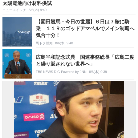
太陽電池向け材料供試
ニュースイッチ
8/6(木) 9:40
【園田競馬・今日の世麗】６日は７鞍に騎
乗 １１Ｒのゴッドアマベルでメイン制覇へ
気合十分！
馬トク報知
8/6(木) 9:40
広島平和記念式典 国連事務総長「広島二度
と繰り返されない世界へ」
TBS NEWS DIG Powered by JNN
8/6(木) 9:39