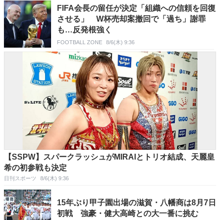
FIFA会長の留任が決定「組織への信頼を回復
させる」 W杯売却案撤回で「過ち」謝罪
も…反発根強く
FOOTBALL ZONE
8/6(木) 9:36
【SSPW】スパークラッシュがMIRAIとトリオ結成、天麗皇
希の初参戦も決定
日刊スポーツ
8/6(木) 9:36
15年ぶり甲子園出場の滋賀・八幡商は8月7日
初戦 強豪・健大高崎との大一番に挑む