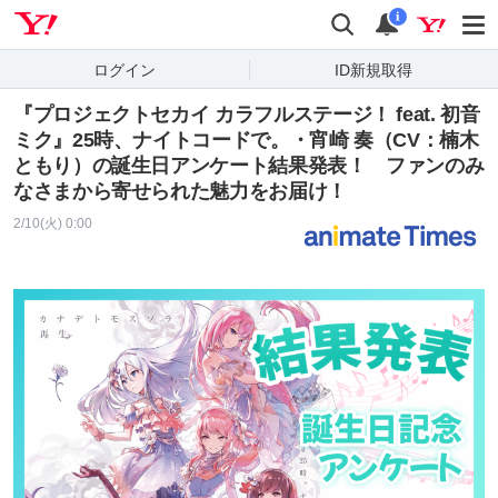
Yahoo! JAPAN
検索
通知
i
ログイン
ID新規取得
『プロジェクトセカイ カラフルステージ！ feat. 初音
ミク』25時、ナイトコードで。・宵崎 奏（CV：楠木
ともり）の誕生日アンケート結果発表！ ファンのみ
なさまから寄せられた魅力をお届け！
2/10(火) 0:00