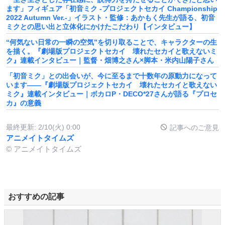
ます」フィギュア「初音ミク -プロジェクトセカイ Championship
2022 Autumn Ver.-」イラスト・監修：あかもく先生が語る、初音
ミクとの思い出と立体化にかけたこだわり【インタビュー】
“何気ない日常の一瞬の空気”を切り取ることで、キャラクターの生
を描く。『劇場版プロジェクトセカイ 壊れたセカイと歌えないミ
ク』連載インタビュー｜監督・畑博之さん×脚本・米内山陽子さん
「初音ミク」との出会いが、今に至るまで十数年の原動力になって
います――『劇場版プロジェクトセカイ 壊れたセカイと歌えない
ミク』連載インタビュー｜ボカロP・DECO*27さんが語る『プロセ
カ』の意義
最終更新:
2/10(火) 0:00
記事へのご意見
アニメイトタイムズ
© アニメイトタイムズ
おすすめの記事