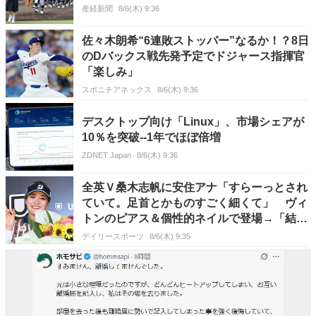
産経新聞
8/6(木) 9:36
佐々木朗希“6連敗ストッパー”なるか！？8日
のDバックス戦先発予定でドジャース指揮官
「楽しみ」
スポニチアネックス
8/6(木) 9:36
デスクトップ向け「Linux」、市場シェアが
10％を突破--1年でほぼ倍増
ZDNET Japan
8/6(木) 9:36
全英Ｖ桑木志帆に安住アナ「すらーっとされ
ていて。足首とかものすごく細くて」 ヴィ
トンのピアス＆個性的ネイルで登場→「結
構、珍しいと思います」
デイリースポーツ
8/6(木) 9:35