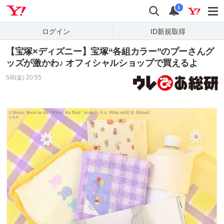
Yahoo! JAPAN
検索
通知
i
ログイン
ID新規取得
【宝塚×ディズニー】宝塚“各組カラー”のプーさんグ
ッズが激かわ♪ オフィシャルショップで買えるよ
5/8(金) 20:55