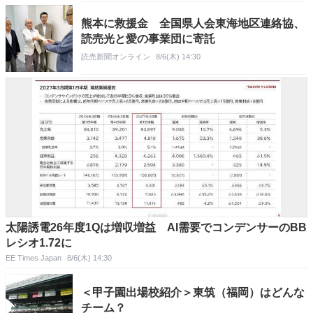
熊本に救援金 全国県人会東海地区連絡協、
読売光と愛の事業団に寄託
読売新聞オンライン
8/6(木) 14:30
太陽誘電26年度1Qは増収増益 AI需要でコンデンサーのBB
レシオ1.72に
EE Times Japan
8/6(木) 14:30
＜甲子園出場校紹介＞東筑（福岡）はどんな
チーム？