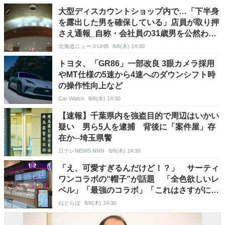
大型ディスカウントショップ内で…「下半身
を露出した男を確保している」店員が取り押
さえ通報_自称・会社員の31歳男を公然わい
せつの疑いで現行犯逮捕_酒を飲んだ状態か
北海道ニュースUHB
8/6(木) 14:30
＜北海道札幌市＞
トヨタ、「GR86」一部改良 3眼カメラ採用
やMT仕様の5速から4速へのダウンシフト時
の操作性向上など
Car Watch
8/6(木) 14:30
【速報】千葉県内を強盗目的で周辺はいかい
疑い 男ら5人を逮捕 背後に「案件屋」存
在か─埼玉県警
日テレNEWS NNN
8/6(木) 14:30
「え、可愛すぎるんだけど！？」 サーティ
ワンコラボの“帽子”が話題 「全色欲しいレ
ベル」「最強のコラボ」「これはさすがにチ
ョコミント優勝」
ねとらぼ
8/6(木) 14:30