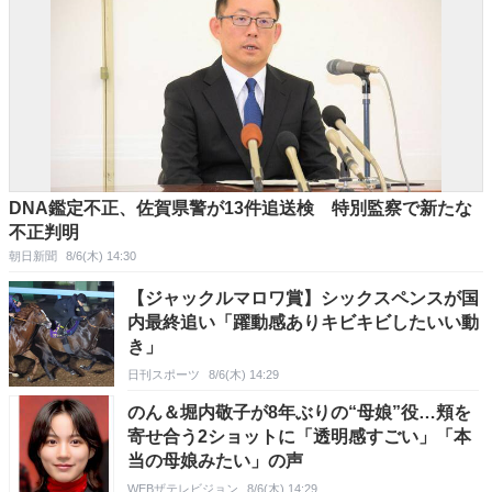
DNA鑑定不正、佐賀県警が13件追送検 特別監察で新たな
不正判明
朝日新聞
8/6(木) 14:30
【ジャックルマロワ賞】シックスペンスが国
内最終追い「躍動感ありキビキビしたいい動
き」
日刊スポーツ
8/6(木) 14:29
のん＆堀内敬子が8年ぶりの“母娘”役…頬を
寄せ合う2ショットに「透明感すごい」「本
当の母娘みたい」の声
WEBザテレビジョン
8/6(木) 14:29