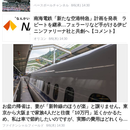
ベースボールチャンネル
8/6(木) 14:30
南海電鉄「新たな空港特急」計画を発表 ラ
ピートを継承…フェラーリなど手がける伊ピ
ニンファリーナ社と共創へ【コメント】
オリコン
8/6(木) 14:30
お盆の帰省は、妻が「新幹線のほうが楽」と譲りません。東
京から大阪まで家族4人だと往復「10万円」近くかかるた
め、私は車で節約したいのですが、実際の費用はどれくらい
違うのでしょうか？
ファイナンシャルフィールド
8/6(木) 14:30