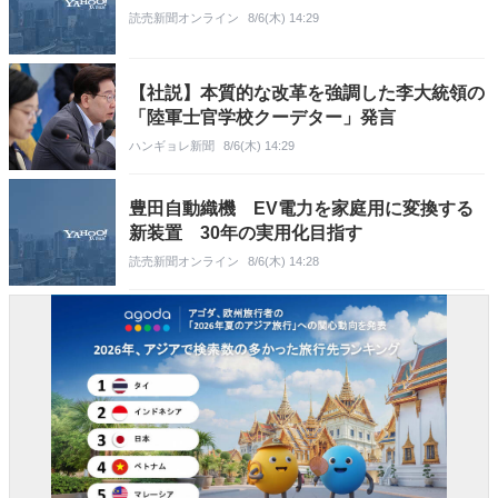
読売新聞オンライン
8/6(木) 14:29
【社説】本質的な改革を強調した李大統領の
「陸軍士官学校クーデター」発言
ハンギョレ新聞
8/6(木) 14:29
豊田自動織機 EV電力を家庭用に変換する
新装置 30年の実用化目指す
読売新聞オンライン
8/6(木) 14:28