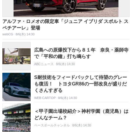
アルファ・ロメオの限定車「ジュニア イブリダ スポルト ス
ペチアーレ」登場
webCG
8/6(木) 14:30
広島への原爆投下から８１年 奈良・薬師寺
で「平和の鐘」打ち鳴らす
ABCニュース
8/6(木) 14:30
S耐技術をフィードバックして待望のグレー
も復活！ トヨタGR86の一部改良が盛りだ
くさんすぎる
WEB CARTOP
8/6(木) 14:30
＜甲子園出場校紹介＞神村学園（鹿児島）は
どんなチーム？
ベースボールチャンネル
8/6(木) 14:30