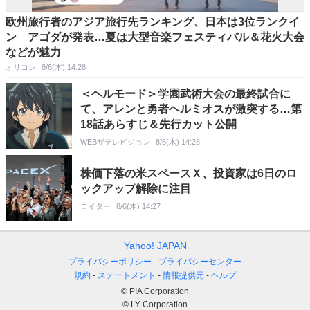
欧州旅行者のアジア旅行先ランキング、日本は3位ランクイ
ン アゴダが発表…夏は大型音楽フェスティバル＆花火大会
などが魅力
オリコン
8/6(木) 14:28
＜ヘルモード＞学園武術大会の最終試合に
て、アレンと勇者ヘルミオスが激突する…第
18話あらすじ＆先行カット公開
WEBザテレビジョン
8/6(木) 14:28
株価下落の米スペースＸ、投資家は6日のロ
ックアップ解除に注目
ロイター
8/6(木) 14:27
Yahoo! JAPAN
プライバシーポリシー
プライバシーセンター
規約
ステートメント
情報提供元
ヘルプ
© PIA Corporation
© LY Corporation