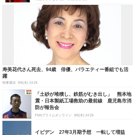
寿美花代さん死去、94歳 俳優、バラエティー番組でも活
躍
時事通信
8/6(木) 14:29
「土砂が堆積し、鉄筋がむき出し」 熊本地
震・日本製紙工場救助の最前線 鹿児島市消
防が報告会
FNNプライムオンライン
8/6(木) 14:29
イビデン 27年3月期予想 一転して増益