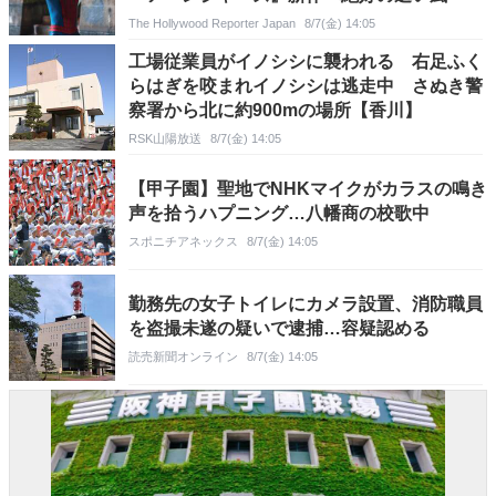
The Hollywood Reporter Japan
8/7(金) 14:05
工場従業員がイノシシに襲われる 右足ふく
らはぎを咬まれイノシシは逃走中 さぬき警
察署から北に約900mの場所【香川】
RSK山陽放送
8/7(金) 14:05
【甲子園】聖地でNHKマイクがカラスの鳴き
声を拾うハプニング…八幡商の校歌中
スポニチアネックス
8/7(金) 14:05
勤務先の女子トイレにカメラ設置、消防職員
を盗撮未遂の疑いで逮捕…容疑認める
読売新聞オンライン
8/7(金) 14:05