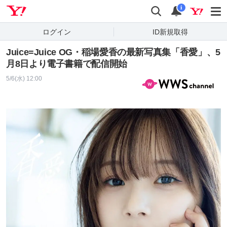
Yahoo! JAPAN
検索
通知
i
ログイン
ID新規取得
Juice=Juice OG・稲場愛香の最新写真集「香愛」、5
月8日より電子書籍で配信開始
5/6(水) 12:00