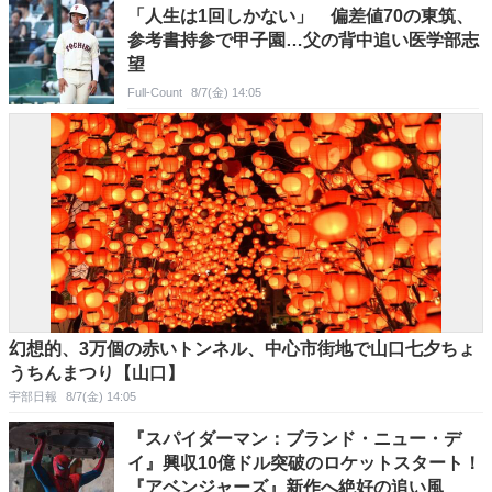
「人生は1回しかない」 偏差値70の東筑、
参考書持参で甲子園…父の背中追い医学部志
望
Full-Count
8/7(金) 14:05
幻想的、3万個の赤いトンネル、中心市街地で山口七夕ちょ
うちんまつり【山口】
宇部日報
8/7(金) 14:05
『スパイダーマン：ブランド・ニュー・デ
イ』興収10億ドル突破のロケットスタート！
『アベンジャーズ』新作へ絶好の追い風