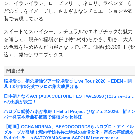
ン、イランイラン、ローズマリー、ネロリ、ラベンダーな
どの香りをイメージし、さまざまなシチュエーションや衣
装で表現している。
スイートでスパイシー、ナチュラルでエキゾチックな魅力
を通して、現在の稲場が併せ持つやわらかさ、強さ、大人
の色気を詰め込んだ内容となっている。価格は3,300円（税
込）、発行はワニブックス。
関連記事
稲場愛香、初の単独ツアー稲場愛香 Live Tour 2026 －EDEN－開
幕！3都市6公演でソロの集大成届ける
日本初となるACF(ASIA CULTURE FESTIVAL2026 )にJuice=Juic
eの出演が決定！
ハロプロ総勢77名が集結！Hello! Project ひなフェス2026、新メン
バー発表や新曲初披露で幕張メッセ熱狂
【動画】OCHA NORMA、BEYOOOOONDSらハロプロ・アイドル
グループが登場！堀内孝雄も共に地域の生活文化・産業の再認識を
訴えかける。＜SATOYAMA&amp;SATOUMI movement＞