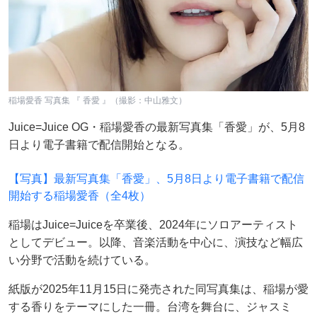
稲場愛香 写真集 『 香愛 』（撮影：中山雅文）
Juice=Juice OG・稲場愛香の最新写真集「香愛」が、5月8
日より電子書籍で配信開始となる。
【写真】最新写真集「香愛」、5月8日より電子書籍で配信
開始する稲場愛香（全4枚）
稲場はJuice=Juiceを卒業後、2024年にソロアーティスト
としてデビュー。以降、音楽活動を中心に、演技など幅広
い分野で活動を続けている。
紙版が2025年11月15日に発売された同写真集は、稲場が愛
する香りをテーマにした一冊。台湾を舞台に、ジャスミ