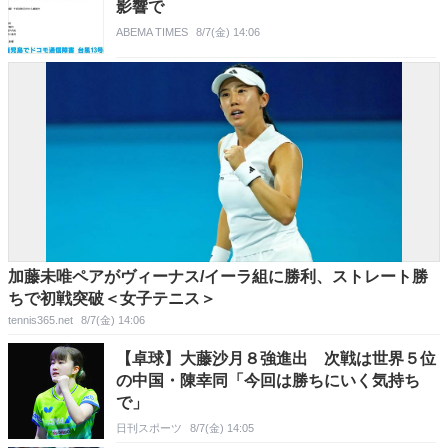
影響で
ABEMA TIMES
8/7(金) 14:06
加藤未唯ペアがヴィーナス/イーラ組に勝利、ストレート勝
ちで初戦突破＜女子テニス＞
tennis365.net
8/7(金) 14:06
【卓球】大藤沙月８強進出 次戦は世界５位
の中国・陳幸同「今回は勝ちにいく気持ち
で」
日刊スポーツ
8/7(金) 14:05