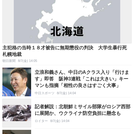
主犯格の当時１８才被告に無期懲役の判決 大学生暴行死
札幌地裁
朝日新聞
8/7(金) 14:05
立浪和義さん、中日のAクラス入り「行けま
す」即答 阪神3連戦「これは大きい」キー
マンも指摘「相性の良さはすごく大事」
中日スポーツ
8/7(金) 14:04
記者解説：北朝鮮ミサイル部隊がロシア西部
に展開か、ウクライナ防空負担に懸念も
ロイター
8/7(金) 14:04