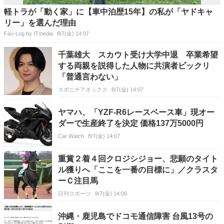
軽トラが「動く家」に【車中泊歴15年】の私が「ヤドキャ
リー」を選んだ理由
Fav-Log by ITmedia
8/7(金) 14:07
千葉雄大 スカウト受け大学中退 卒業希望
する両親を説得した人物に共演者ビックリ
「普通言わない」
スポニチアネックス
8/7(金) 14:07
ヤマハ、「YZF-R6レースベース車」現オー
ダーで生産終了を決定 価格137万5000円
Car Watch
8/7(金) 14:07
重賞２着４回クロジシジョー、悲願のタイト
ル獲りへ「ここを一番の目標に」／クラスタ
ーＣ注目馬
日刊スポーツ
8/7(金) 14:06
沖縄・鹿児島でドコモ通信障害 台風13号の