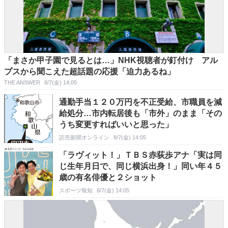
「まさか甲子園で見るとは…」NHK視聴者が釘付け アル
プスから聞こえた超話題の応援「迫力あるね」
THE ANSWER
8/7(金) 14:05
通勤手当１２０万円を不正受給、市職員を減
給処分…市内転居後も「市外」のまま「その
うち変更すればいいと思った」
読売新聞オンライン
8/7(金) 14:05
「ラヴィット！」ＴＢＳ赤荻歩アナ「実は同
じ生年月日で、同じ横浜出身！」同い年４５
歳の有名俳優と２ショット
スポーツ報知
8/7(金) 14:05