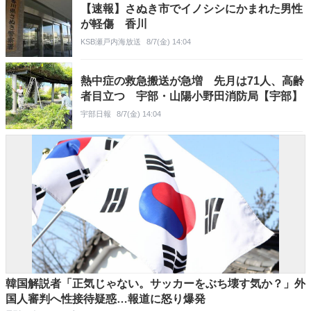
【速報】さぬき市でイノシシにかまれた男性
が軽傷 香川
KSB瀬戸内海放送
8/7(金) 14:04
熱中症の救急搬送が急増 先月は71人、高齢
者目立つ 宇部・山陽小野田消防局【宇部】
宇部日報
8/7(金) 14:04
韓国解説者「正気じゃない。サッカーをぶち壊す気か？」外
国人審判へ性接待疑惑…報道に怒り爆発