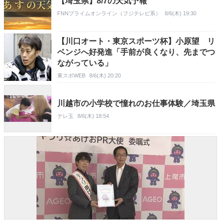
【埼玉県】8/7の天気予報
FNNプライムオンライン（フジテレビ系）
8/6(木) 19:30
【川口オート・東京スポーツ杯】小原望 リ
ベンジへ好発進「手前が良くなり、先までつ
ながっている」
東スポWEB
8/6(木) 20:20
川越市の小学校で憧れのお仕事体験／埼玉県
テレ玉
8/6(木) 18:54