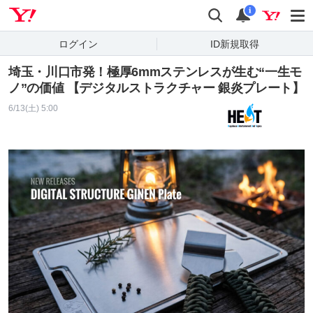
Yahoo! JAPAN
検索
通知
i
ログイン
ID新規取得
埼玉・川口市発！極厚6mmステンレスが生む“一生モ
ノ”の価値 【デジタルストラクチャー 銀炎プレート】
6/13(土) 5:00