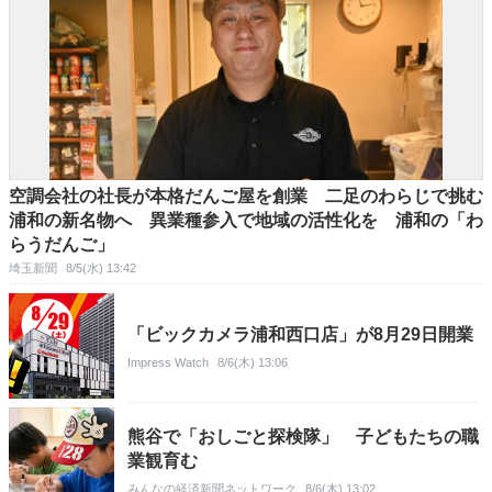
空調会社の社長が本格だんご屋を創業 二足のわらじで挑む
浦和の新名物へ 異業種参入で地域の活性化を 浦和の「わ
らうだんご」
埼玉新聞
8/5(水) 13:42
「ビックカメラ浦和西口店」が8月29日開業
Impress Watch
8/6(木) 13:06
熊谷で「おしごと探検隊」 子どもたちの職
業観育む
みんなの経済新聞ネットワーク
8/6(木) 13:02