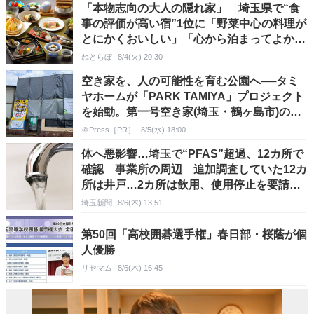
「本物志向の大人の隠れ家」 埼玉県で“食
事の評価が高い宿”1位に「野菜中心の料理が
とにかくおいしい」「心から泊まってよかっ
たと思いました」の声
ねとらぼ
8/4(火) 20:30
空き家を、人の可能性を育む公園へ──タミ
ヤホームが「PARK TAMIYA」プロジェクト
を始動。第一号空き家(埼玉・鶴ヶ島市)の解
体工事が完了
＠Press［PR］
8/5(水) 18:00
体へ悪影響…埼玉で“PFAS”超過、12カ所で
確認 事業所の周辺 追加調査していた12カ
所は井戸…2カ所は飲用、使用停止を要請
PFASの広がりを確認のため、さらに500メ
埼玉新聞
8/6(木) 13:51
ートル圏内を調査へ
第50回「高校囲碁選手権」春日部・桜蔭が個
人優勝
リセマム
8/6(木) 16:45