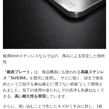
板厚6mmステンレスならではの、厚みによる安定した熱特
性
「銀炎プレート」
は、食品機器にも使われる
高級ステンレ
ス「SUS304」
を贅沢に使用し、サビに強く、頑丈で衛生
的という三拍子を兼ね備えた“育てない鉄板”として開発さ
れました。包丁の使用や金たわしでの洗浄も気兼ねなくで
きる、
高い耐久性を実現
しています。
さらに、使い込むことで生じたキズやくすみに対し、1枚