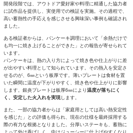
開発段階では、アウトドア愛好家や料理に精通した協力者
に試作品を提供し、実使用での検証を実施。その過程で、
高い蓄熱性の手応えを感じさせる興味深い事例も確認され
ました。
ある検証者からは、パンケーキ調理において「余熱だけで
も均一に焼き上げることができた」との報告が寄せられて
います。
パンケーキは、熱の入り方によって焼き色や仕上がりに差
が出やすい料理として知られています。その熱入を安定さ
せるのが、6㎜という板厚です。薄いプレートは食材を置
いた瞬間に温度が下がりやすく、焼き色や仕上がりに影響
します。銀炎プレートは板厚6㎜により
温度が落ちにく
く、安定した火入れを実現
します。
また、一部の協力者からは「家庭用としては高い熱安定性
を感じた」との評価も得られ、現在の仕様を最終採用する
際の有力な根拠となりました。分厚いステーキも、蓄熱に
よって外は香ばしく、中はジューシーに仕上げやすくなり