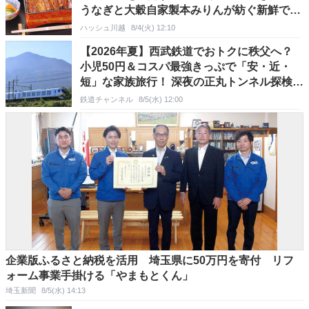
うなぎと大穀自家製本みりんが紡ぐ新鮮でお
いしい和食料理に迫る。
ハッシュ川越
8/4(火) 12:10
【2026年夏】西武鉄道でおトクに秩父へ？
小児50円＆コスパ最強きっぷで「安・近・
短」な家族旅行！ 深夜の正丸トンネル探検や
特急ラビューも
鉄道チャンネル
8/5(水) 12:00
企業版ふるさと納税を活用 埼玉県に50万円を寄付 リフ
ォーム事業手掛ける「やまもとくん」
埼玉新聞
8/5(水) 14:13