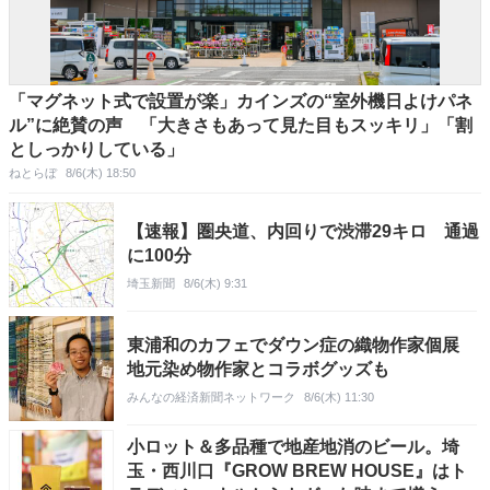
「マグネット式で設置が楽」カインズの“室外機日よけパネ
ル”に絶賛の声 「大きさもあって見た目もスッキリ」「割
としっかりしている」
ねとらぼ
8/6(木) 18:50
【速報】圏央道、内回りで渋滞29キロ 通過
に100分
埼玉新聞
8/6(木) 9:31
東浦和のカフェでダウン症の織物作家個展
地元染め物作家とコラボグッズも
みんなの経済新聞ネットワーク
8/6(木) 11:30
小ロット＆多品種で地産地消のビール。埼
玉・西川口『GROW BREW HOUSE』はト