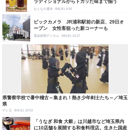
ラディショナルからトガッた味まで揃う
おとなの週末
8/6(木) 9:00
ビックカメラ JR浦和駅前の新店、29日オ
ープン 女性客狙った新コーナーも
電波新聞デジタル
8/6(木) 14:27
県警察学校で暑中稽古～集まれ！熱き少年剣士たち～／埼玉
県
テレ玉
8/4(火) 18:53
「うなぎ 和食 大穀」は川越市など埼玉県内
に10店舗を展開する和食料理店。生きた国産