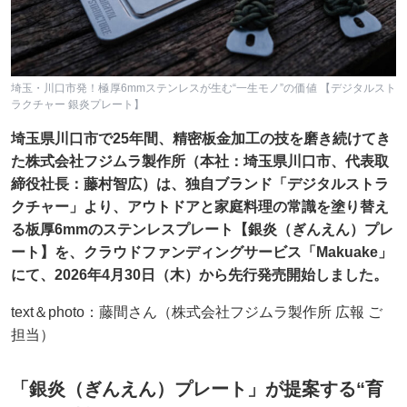
埼玉・川口市発！極厚6mmステンレスが生む“一生モノ”の価値 【デジタルスト
ラクチャー 銀炎プレート】
埼玉県川口市で25年間、精密板金加工の技を磨き続けてき
た株式会社フジムラ製作所（本社：埼玉県川口市、代表取
締役社長：藤村智広）は、独自ブランド「デジタルストラ
クチャー」より、アウトドアと家庭料理の常識を塗り替え
る板厚6mmのステンレスプレート【銀炎（ぎんえん）プレ
ート】を、クラウドファンディングサービス「Makuake」
にて、2026年4月30日（木）から先行発売開始しました。
text＆photo：藤間さん（株式会社フジムラ製作所 広報 ご
担当）
「銀炎（ぎんえん）プレート」が提案する“育