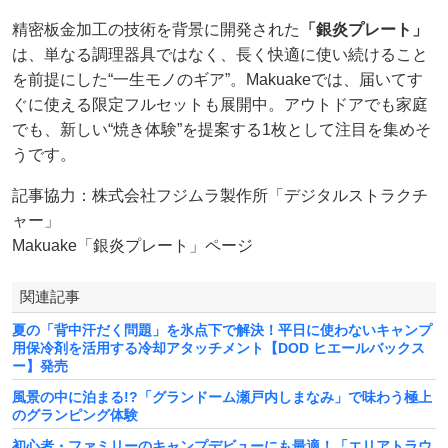
精密板金加工の技術を背景に開発された
「銀炎プレート」
は、単なる調理器具ではなく、長く快適に使い続けること
を前提にした“一生モノのギア”。Makuakeでは、届いてす
ぐに使える限定フルセットも展開中。アウトドアでも家庭
でも、新しい“焼き体験”を提案する1枚として注目を集めそ
うです。
記事協力：株式会社フジムラ製作所「デジタルストラクチ
ャー」
Makuake「銀炎プレート」ページ
関連記事
夏の「背中汗だく問題」を氷点下で解決！平日に使わないキャンプ
用保冷剤を活用する冷却アタッチメント【DOD ヒエールバックス
ー】発売
風景の中に泊まる!?「グランドーム瀬戸内しまなみ」で味わう極上
のグランピング体験
初心者・ファミリーのキャンプデビューにも最適！「エリアトラウ