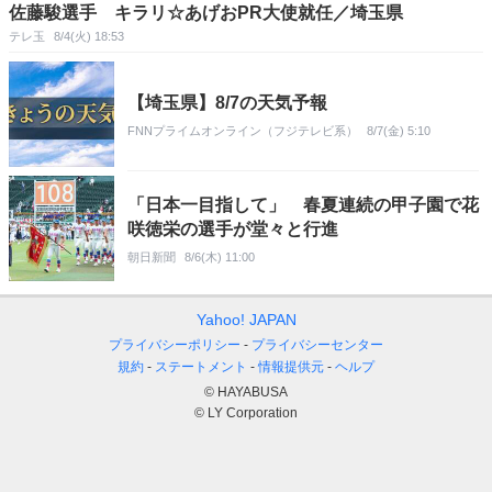
佐藤駿選手 キラリ☆あげおPR大使就任／埼玉県
テレ玉
8/4(火) 18:53
【埼玉県】8/7の天気予報
FNNプライムオンライン（フジテレビ系）
8/7(金) 5:10
「日本一目指して」 春夏連続の甲子園で花
咲徳栄の選手が堂々と行進
朝日新聞
8/6(木) 11:00
Yahoo! JAPAN
プライバシーポリシー
プライバシーセンター
規約
ステートメント
情報提供元
ヘルプ
© HAYABUSA
© LY Corporation