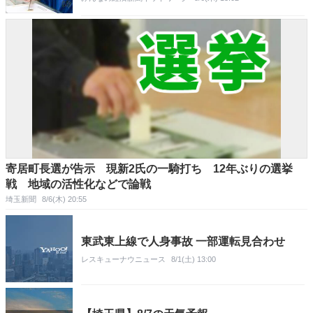
寄居町長選が告示 現新2氏の一騎打ち 12年ぶりの選挙
戦 地域の活性化などで論戦
埼玉新聞
8/6(木) 20:55
東武東上線で人身事故 一部運転見合わせ
レスキューナウニュース
8/1(土) 13:00