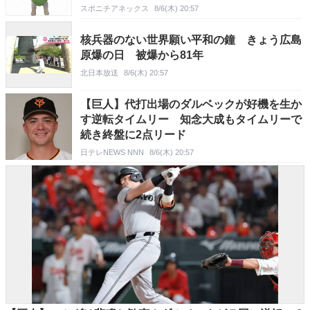
スポニチアネックス
8/6(木) 20:57
核兵器のない世界願い平和の鐘 きょう広島
原爆の日 被爆から81年
北日本放送
8/6(木) 20:57
【巨人】代打出場のダルベックが好機を生か
す逆転タイムリー 知念大成もタイムリーで
続き終盤に2点リード
日テレNEWS NNN
8/6(木) 20:57