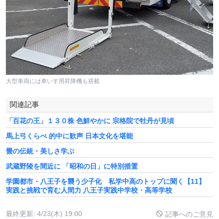
大型車両には車いす用昇降機も搭載
関連記事
「百花の王」１３０株 色鮮やかに 宗格院で牡丹が見頃
馬上弓くらべ 的中に歓声 日本文化を堪能
畳の伝統・美しさ学ぶ
武蔵野陵を間近に 「昭和の日」に特別措置
学園都市・八王子を襲う少子化 私学中高のトップに聞く【11】
実践と挑戦で育む人間力 八王子実践中学校・高等学校
最終更新:
4/23(木) 19:00
記事へのご意見