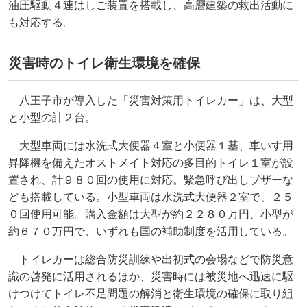
油圧駆動４連はしご装置を搭載し、高層建築の救出活動に
も対応する。
災害時のトイレ衛生環境を確保
八王子市が導入した「災害対策用トイレカー」は、大型
と小型の計２台。
大型車両には水洗式大便器４室と小便器１基、車いす用
昇降機を備えたオストメイト対応の多目的トイレ１室が設
置され、計９８０回の使用に対応。緊急呼び出しブザーな
ども搭載している。小型車両は水洗式大便器２室で、２５
０回使用可能。購入金額は大型が約２２８０万円、小型が
約６７０万円で、いずれも国の補助制度を活用している。
トイレカーは総合防災訓練や出初式の会場などで防災意
識の啓発に活用されるほか、災害時には被災地へ迅速に駆
けつけてトイレ不足問題の解消と衛生環境の確保に取り組