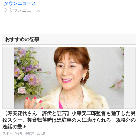
タウンニュース
© タウンニュース
おすすめの記事
【寿美花代さん 評伝と証言】小津安二郎監督も魅了した男
役スター、舞台転落時は進駐軍の人に助けられる 規格外の
逸話の数々
スポーツ報知
8/6(木) 20:59