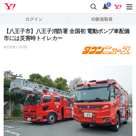
Yahoo! JAPAN
検索
通知
i
ログイン
ID新規取得
【八王子市】八王子消防署 全国初 電動ポンプ車配備
市には災害時トイレカー
4/23(木) 19:00