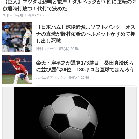
【巨人】マツダは悲鳴と歓声！ダルベックが７回に逆転の２
点適時打放つ！代打で決めた
スポーツ報知
8/6(木) 20:56
【日本ハム】球場騒然…ソフトバンク・オス
ナの直球が野村佑希のヘルメットかすめて押
し出し死球
日刊スポーツ
8/6(木) 20:56
楽天・岸孝之が通算173勝目 桑田真澄氏ら
に並び歴代39位 130キロ台直球でほんろう
スポニチアネックス
8/6(木) 20:56