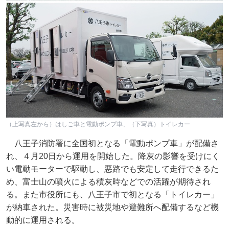
（上写真左から）はしご車と電動ポンプ車、（下写真）トイレカー
八王子消防署に全国初となる「電動ポンプ車」が配備さ
れ、４月20日から運用を開始した。降灰の影響を受けにく
い電動モーターで駆動し、悪路でも安定して走行できるた
め、富士山の噴火による積灰時などでの活躍が期待され
る。また市役所にも、八王子市で初となる「トイレカー」
が納車された。災害時に被災地や避難所へ配備するなど機
動的に運用される。