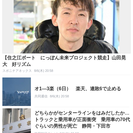
【住之江ボート にっぽん未来プロジェクト競走】山田晃
大 好リズム
スポニチアネックス
8/6(木) 20:58
オ1―3楽（6日） 楽天、連敗6で止める
共同通信
8/6(木) 20:58
どちらかがセンターラインをはみだしたか…
トラックと乗用車が正面衝突 乗用車の70代
ぐらいの男性が死亡 静岡・下田市