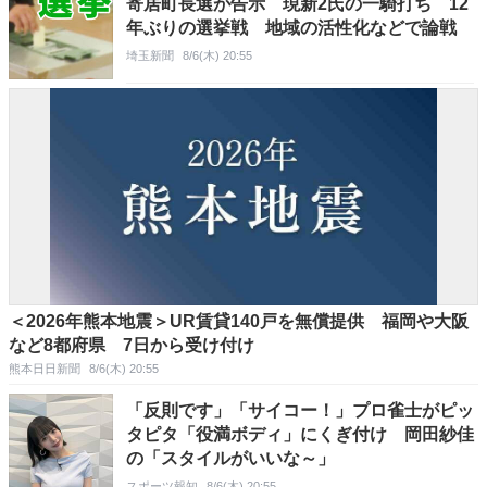
寄居町長選が告示 現新2氏の一騎打ち 12
年ぶりの選挙戦 地域の活性化などで論戦
埼玉新聞
8/6(木) 20:55
＜2026年熊本地震＞UR賃貸140戸を無償提供 福岡や大阪
など8都府県 7日から受け付け
熊本日日新聞
8/6(木) 20:55
「反則です」「サイコー！」プロ雀士がピッ
タピタ「役満ボディ」にくぎ付け 岡田紗佳
の「スタイルがいいな～」
スポーツ報知
8/6(木) 20:55