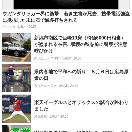
ウガンダサッカー界に衝撃…若き主将が死去、携帯電話強盗
に抵抗した末に石で滅多打ちされる
ゲキサカ
8/6(木) 20:56
新潟市南区で巨峰10房（時価6000円相当）
が盗まれる被害...収穫の秋を前に警察が注意
呼びかけ
新潟ニュースNST
8/6(木) 20:56
県内各地で平和への祈り ８月６日は広島原
爆の日
奈良テレビ放送
8/6(木) 20:56
楽天イーグルスとオリックスの試合が終わり
ました
河北新報
8/6(木) 20:55