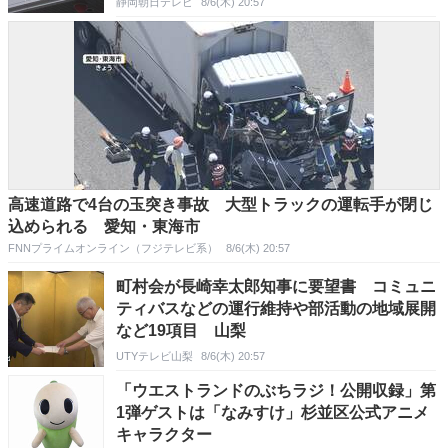
静岡朝日テレビ
8/6(木) 20:57
高速道路で4台の玉突き事故 大型トラックの運転手が閉じ
込められる 愛知・東海市
FNNプライムオンライン（フジテレビ系）
8/6(木) 20:57
町村会が長崎幸太郎知事に要望書 コミュニ
ティバスなどの運行維持や部活動の地域展開
など19項目 山梨
UTYテレビ山梨
8/6(木) 20:57
「ウエストランドのぶちラジ！公開収録」第
1弾ゲストは「なみすけ」杉並区公式アニメ
キャラクター