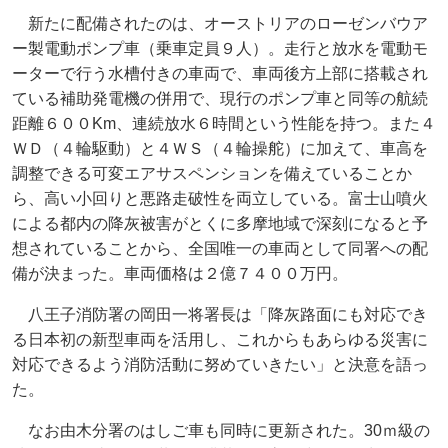
新たに配備されたのは、オーストリアのローゼンバウア
ー製電動ポンプ車（乗車定員９人）。走行と放水を電動モ
ーターで行う水槽付きの車両で、車両後方上部に搭載され
ている補助発電機の併用で、現行のポンプ車と同等の航続
距離６００Km、連続放水６時間という性能を持つ。また４
ＷＤ（４輪駆動）と４ＷＳ（４輪操舵）に加えて、車高を
調整できる可変エアサスペンションを備えていることか
ら、高い小回りと悪路走破性を両立している。富士山噴火
による都内の降灰被害がとくに多摩地域で深刻になると予
想されていることから、全国唯一の車両として同署への配
備が決まった。車両価格は２億７４００万円。
八王子消防署の岡田一将署長は「降灰路面にも対応でき
る日本初の新型車両を活用し、これからもあらゆる災害に
対応できるよう消防活動に努めていきたい」と決意を語っ
た。
なお由木分署のはしご車も同時に更新された。30ｍ級の