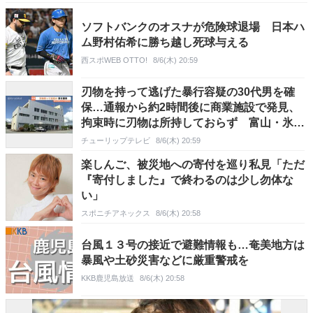
ソフトバンクのオスナが危険球退場 日本ハ
ム野村佑希に勝ち越し死球与える
西スポWEB OTTO!
8/6(木) 20:59
刃物を持って逃げた暴行容疑の30代男を確
保…通報から約2時間後に商業施設で発見、
拘束時に刃物は所持しておらず 富山・氷見
市
チューリップテレビ
8/6(木) 20:59
楽しんご、被災地への寄付を巡り私見「ただ
『寄付しました』で終わるのは少し勿体な
い」
スポニチアネックス
8/6(木) 20:58
台風１３号の接近で避難情報も…奄美地方は
暴風や土砂災害などに厳重警戒を
KKB鹿児島放送
8/6(木) 20:58