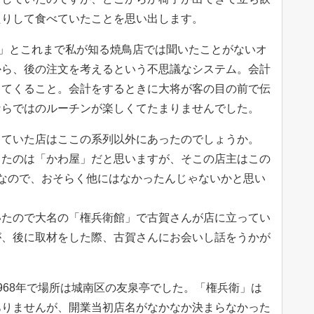
たりして食べていたことを思い出します。
ね」とこれまで私が知る焼鳥店では聞いたことがないオ
から、後の注文を考えるという不思議なシステム。会計
出てくること。会計をするときに大将が客の目の前で伝
ならではのルーチンが楽しくてたまりませんでした。
していた店はここの系列以外にあったのでしょうか。
ったのは「かわ屋」だと思いますが、そこの店主はこの
なので、おそらく他にはなかったんじゃないかと思い
いたので大名の「権兵衛館」で古賀さんが店に立ってい
が、後に取材をした際、古賀さんにお会いし話をうかが
968年で場所は城南区の友泉亭でした。「権兵衛」は
ありませんが、開業当初店名がなかなか決まらなかった