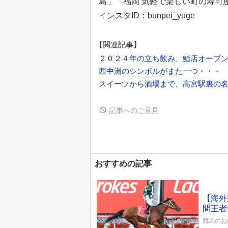
島」「福岡 気軽で楽しい町の寿司
インスタID：bunpei_yuge
【関連記事】
２０２４年の立ち飲み、鮨店オープ
西中洲のシンボルがまた一つ・・・
スイーツから酒場まで、高宮駅裏の
記事へのご意見
おすすめの記事
【海外
間王者
競馬のお