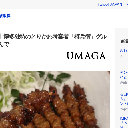
Yahoo! JAPAN
規取得
】博多独特のとりかわ考案者「権兵衛」グル
新
んで
8月
チイ
テン
いと
WEB
安田
う』
ント
Pop’n
IM
『I
開け