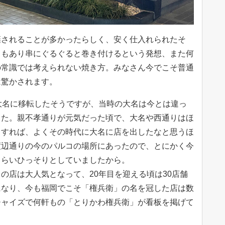
棄されることが多かったらしく、安く仕入れられたそ
ともあり串にぐるぐると巻き付けるという発想、また何
の常識では考えられない焼き方。みなさん今でこそ普通
は驚かされます。
大名に移転したそうですが、当時の大名は今とは違っ
した。親不孝通りが元気だった頃で、大名や西通りはほ
らすれば、よくその時代に大名に店を出したなと思うほ
渡辺通りの今のパルコの場所にあったので、とにかく今
くらいひっそりとしていましたから。
の店は大人気となって、20年目を迎える頃は30店舗
になり、今も福岡でこそ「権兵衛」の名を冠した店は数
チャイズで何軒もの「とりかわ権兵衛」が看板を掲げて