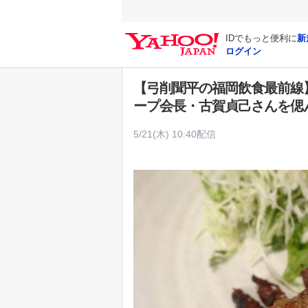
Y
a
IDでもっと便利に
新
h
ログイン
o
o
【弓削聞平の福岡飲食最前線
!
ープ会長・古賀貞己さんを偲
J
A
5/21(木) 10:40配信
P
A
N