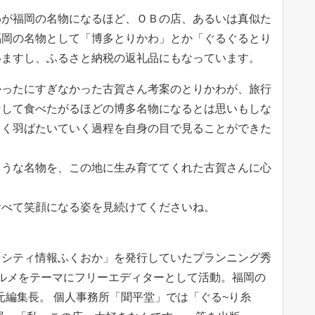
わが福岡の名物になるほど、ＯＢの店、あるいは真似た
福岡の名物として「博多とりかわ」とか「ぐるぐるとり
いますし、ふるさと納税の返礼品にもなっています。
かったにすぎなかった古賀さん考案のとりかわが、旅行
なして食べたがるほどの博多名物になるとは思いもしな
きく羽ばたいていく過程を自身の目で見ることができた
。
ような名物を、この地に生み育ててくれた古賀さんに心
食べて笑顔になる姿を見続けてくださいね。
「シティ情報ふくおか」を発行していたプランニング秀
とグルメをテーマにフリーエディターとして活動。福岡の
元編集長。 個人事務所「聞平堂」では「ぐる~り糸