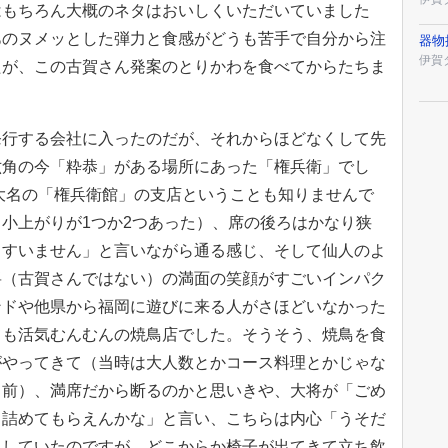
はもちろん大概のネタはおいしくいただいていました
あのヌメッとした弾力と食感がどうも苦手で自分から注
器物
伊賀
たが、この古賀さん発案のとりかわを食べてからたちま
発行する会社に入ったのだが、それからほどなくして先
六角の今「粋恭」がある場所にあった「権兵衛」でし
が大名の「権兵衛館」の支店ということも知りませんで
小上がりが1つか2つあった）、席の後ろはかなり狭
、すいません」と言いながら通る感じ、そして仙人のよ
将（古賀さんではない）の満面の笑顔がすごいインパク
ンドや他県から福岡に遊びに来る人がさほどいなかった
ても活気むんむんの焼鳥店でした。そうそう、焼鳥を食
がやってきて（当時は大人数とかコース料理とかじゃな
り前）、満席だから断るのかと思いきや、大将が「ごめ
と詰めてもらえんかな」と言い、こちらは内心「うそだ
りしていたのですが、どこからか椅子が出てきて立ち飲