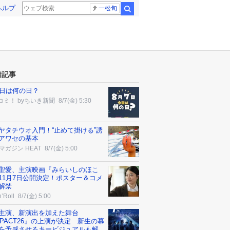
ヘルプ
一松旬
検索
着記事
7日は何の日？
コミ！ byちいき新聞
8/7(金) 5:30
ヤタチウオ入門！“止めて掛ける”誘
アワセの基本
マガジン HEAT
8/7(金) 5:00
聖愛、主演映画『みらいしのほこ
11月7日公開決定！ポスター＆コメ
解禁
’Roll
8/7(金) 5:00
P.主演、新演出を加えた舞台
MPACT26』の上演が決定 新生の幕
を予感させるキービジュアルも解