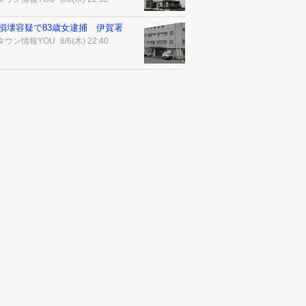
損壊容疑で83歳女逮捕 伊賀署
タウン情報YOU
8/6(木) 22:40