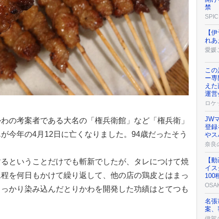
禁
SPIC
【伊
れあ
愛媛
この
ー専
えた
運営
ロケ
JW
かわの考案者である大名の「権兵衛館」など「権兵衛」
登録
が今年の4月12日に亡くなりました。94歳だったそう
やス
奈良
【動
するということだけでも斬新でしたが、タレにつけて焼
イス
工程を何日もかけて繰り返して、他の店の鶏皮とはまっ
10
OSA
しっかり染み込んだとりかわを開発した功績はとてつも
名張
案、
伊賀