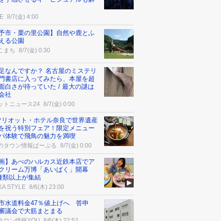
E
8/7(金) 4:00
予市・栗の里公園】自然や鹿とふ
える公園
こまち
8/7(金) 0:30
足なんですか？ 名古屋のミステリ
門書店に入ってみたら、本屋を超
面白さが待っていた / 最大の謎は
会社
ットニュース24
8/7(金) 0:00
マリオット・ホテル奈良で世界遺産
を祝う特別フェア！限定メニュー
パ体験で飛鳥の魅力を満喫
のタウン情報ぱーぷる
8/7(金) 0:00
画】あべのハルカス近鉄本店でア
クリーム万博「あいぱく」開幕
0種類以上が集結
KA STYLE
8/6(木) 23:00
市水道料金47％値上げへ 答申
審議会で大筋まとまる
タウン情報YOU
8/6(木) 22:52