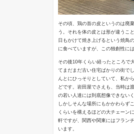
その頃、鶏の首の皮というのは廃
う。それを体の皮とは形が違うこ
日もかけて焼き上げるという焼鳥
に食べていますが、この独創性に
その後10年くらい経ったところで
てまだまだ古い住宅ばかりの街で
んとにひっそりとしていて、私か
どです。岩田屋でさえも、当時は
の若い人達には到底想像できない
しかしそんな場所にもかかわらずこ
くらいを構えるほどの大チェーン
軒ですが、関西や関東にはフラン
います。