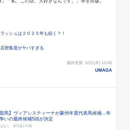
屋」「私、この店、大好きなんです。」等を出版。
ンラッシュは２０２５年も続く？！
名店密集度がヤバすぎる
最終更新:
5/21(木) 10:40
UMAGA
競馬】ヴィアシスティーナが豪州年度代表馬候補…年
争いの最終候補5頭が決定
はなし
8/7(金) 5:48