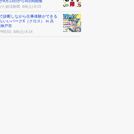
が8月13日から4日間開催
がた経済新聞
8/8(土) 8:15
で診断しながら仕事体験ができる
らいいパークX（クロス） in 兵
 神戸市
 PRESS
8/8(土) 8:14