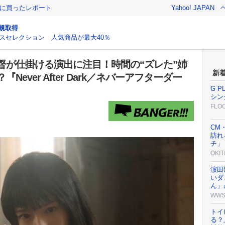
際に買ったレポート
Yahoo! JAPAN
規取得
スセレクション 人気商品が最大40％
督が仕掛ける演出に注目！時間の“ズレた”姉
新
ever After Dark／ネバーアフターダー
G 
シング
FLO
CM
訪れ
チ」
OKIT
濵田
いダ
ん」
WW
トイ
る？