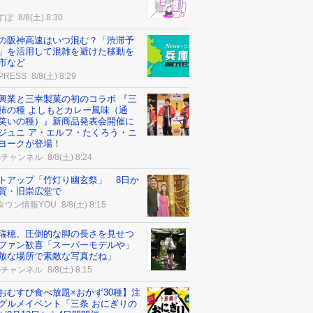
すぽ
8/8(土) 8:30
の阪神高速はいつ混む？「渋滞予
」を活用して混雑を避けた移動を
市など
 PRESS
8/8(土) 8:29
興業と三幸製菓の初のコラボ 『三
柿の種 よしもとカレー風味（通
笑いの種）』新商品発表会開催に
ジュニ ア・エルフ・たくろう・ニ
ヨークが登場！
Sチャンネル
8/8(土) 8:24
トアップ「竹灯り幽玄祭」 8日か
賀・旧崇広堂で
タウン情報YOU
8/8(土) 8:15
瑞穂、圧倒的な脚の長さを見せつ
ファン歓喜「スーパーモデルや」
敵な場所で素敵な写真だね」
Sチャンネル
8/8(土) 8:15
おむすび食べ放題×おかず30種】注
グルメイベント「三条 おにぎりの