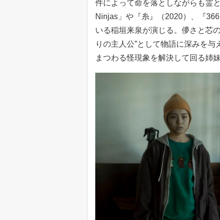
件によって命を落としながらも霊とし
Ninjas」や『糸』（2020）、『
いる稲垣来泉が演じる。儚さと芯の
りの主人公”として物語に深みを与
まつわる怪現象を解決して回る姉