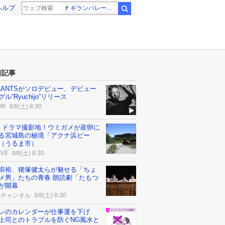
ヘルプ
ギランバレー症候群
検索
着記事
PLANTSがソロデビュー、デビュー
ル“Ryuchijo”リリース
OR
8/8(土) 8:30
・ドラマ撮影地！ウミガメが産卵に
る宮城島の秘境「アクナ浜ビー
（うるま市）
IVE
8/8(土) 8:30
崇裕、猪塚健太らが魅せる「ちょ
メ男」たちの青春 朗読劇「たもつ
が開幕
Sチャンネル
8/8(土) 8:30
レのカレンダーが仕事運を下げ
上司とのトラブルを防ぐNG風水と