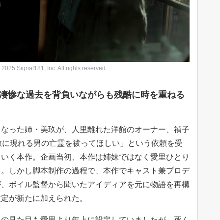
gnal181, Inc. All rights reserved.
凄惨な過去を背負いながらも残酷に時を重ねる
となった姉・美玖が、人里離れた洋館のオーナー、禎子
敷に現れる男の亡霊を祓ってほしい」という依頼を受
ていく本作。企画当初、本作は姉妹ではなく愛里ひとり
う。しかし脚本制作の過程で、本作でキャスト兼プロデ
が、ボイル監督から聞いたアイディアを元に物語を再構
設定が新たに加えられた。
）の見た目も愛里より年上に設定していましたが、死ん