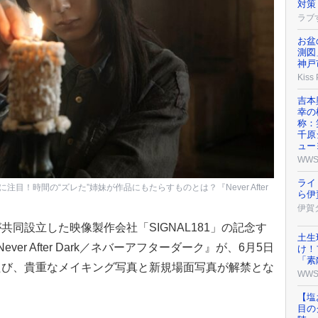
対策
ラブ
お盆
測図
神戸
Kiss
吉本
幸の
称：
千原
ュー
WW
ライ
！時間の“ズレた”姉妹が作品にもたらすものとは？『Never After
ら伊
伊賀
同設立した映像製作会社「SIGNAL181」の記念す
土生
er After Dark／ネバーアフターダーク』が、6月5日
け！
「素
たび、貴重なメイキング写真と新規場面写真が解禁とな
WW
【塩
目の