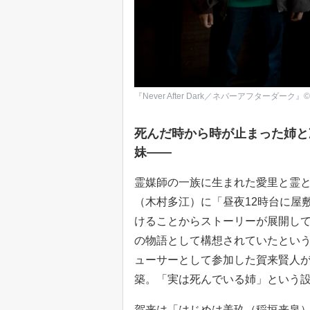
『Never After Dark／ネバーアフターダーク』© 2025 Si
死んだ時から時が止まった姉と
妹——
霊媒師の一族に生まれた愛里と霊
（木村多江）に「昼夜12時台に屋
けることからストーリーが展開し
の物語として構想されていたとい
ューサーとして参加した賀来賢人
築。「実は死んでいる姉」という
賀来は「はじめは美玖（稲垣来泉