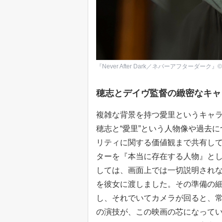
『Never After Dark／ネバーアフターダーク』© 2025 Si
穂志とデイヴ監督の緻密なキャ
複雑な背景を持つ愛里というキャ
穂志と“愛里”という人物像や過去
リティに関する価値観まで共有し
ターを『本当に存在する人物』と
しては、画面上では一切説明され
を彼女に渡しました。その準備の
し、それでいてカメラが回ると、常
の演技が、この映画の芯になって