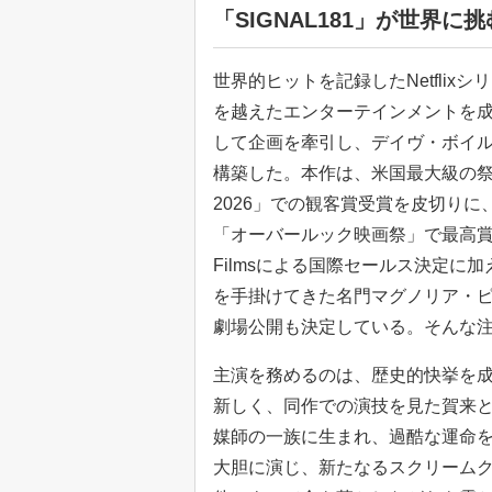
「SIGNAL181」が世界
世界的ヒットを記録したNetflixシリー
を越えたエンターテインメントを
して企画を牽引し、デイヴ・ボイ
構築した。本作は、米国最大級の祭
2026」での観客賞受賞を皮切り
「オーバールック映画祭」で最高賞
Filmsによる国際セールス決定に
を手掛けてきた名門マグノリア・ピ
劇場公開も決定している。そんな
主演を務めるのは、歴史的快挙を成
新しく、同作での演技を見た賀来
媒師の一族に生まれ、過酷な運命
大胆に演じ、新たなるスクリーム