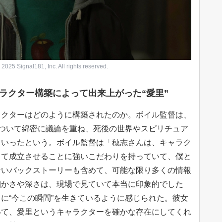
gnal181, Inc. All rights reserved.
ラクター構築によって出来上がった“愛里”
ラクターはどのように構築されたのか。ボイル監督は、
について綿密に議論を重ね、死後の世界やスピリチュア
ていったという。ボイル監督は「穂志さんは、キャラク
して成立させることに強いこだわりを持っていて、僕と
ないバックストーリーも含めて、可能な限り多くの情報
細かさや深さは、現場で見ていて本当に印象的でした
に“今この瞬間”を生きているように感じられた。彼女
いて、愛里というキャラクターを確かな存在にしてくれ