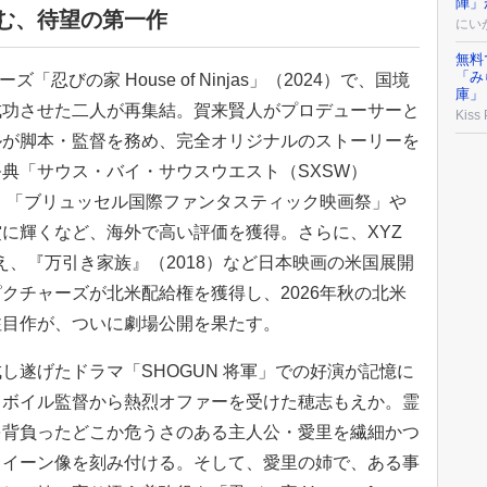
陣」
に挑む、待望の第一作
にい
無料
「み
ズ「忍びの家 House of Ninjas」（2024）で、国境
庫」
成功させた二人が再集結。賀来賢人がプロデューサーと
Kiss
ルが脚本・監督を務め、完全オリジナルのストーリーを
典「サウス・バイ・サウスウエスト（SXSW）
に、「ブリュッセル国際ファンタスティック映画祭」や
に輝くなど、海外で高い評価を獲得。さらに、XYZ
加え、『万引き家族』（2018）など日本映画の米国展開
クチャーズが北米配給権を獲得し、2026年秋の北米
注目作が、ついに劇場公開を果たす。
し遂げたドラマ「SHOGUN 将軍」での好演が記憶に
とボイル監督から熱烈オファーを受けた穂志もえか。霊
を背負ったどこか危うさのある主人公・愛里を繊細かつ
クイーン像を刻み付ける。そして、愛里の姉で、ある事