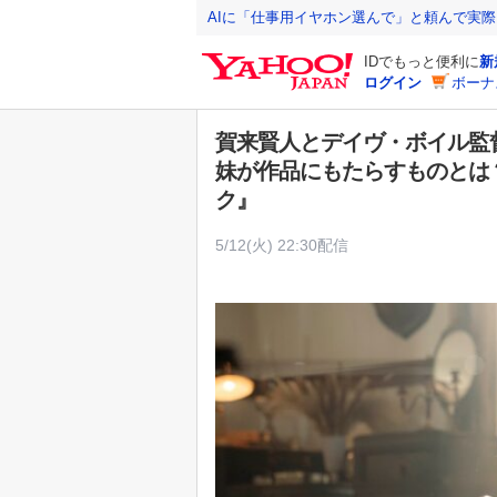
Y
AIに「仕事用イヤホン選んで」と頼んで実
a
IDでもっと便利に
新
h
ログイン
ボーナ
o
o
賀来賢人とデイヴ・ボイル監
!
妹が作品にもたらすものとは？『N
J
ク』
A
P
5/12(火) 22:30配信
A
N