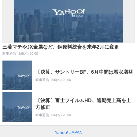
三菱マテやJX金属など、銅原料統合を来年2月に変更
時事通信
8/6(木) 20:00
〔決算〕サントリーBF、6月中間は増収増益
時事通信
8/6(木) 20:00
〔決算〕富士フイルムHD、通期売上高を上
方修正
時事通信
8/6(木) 20:00
Yahoo! JAPAN