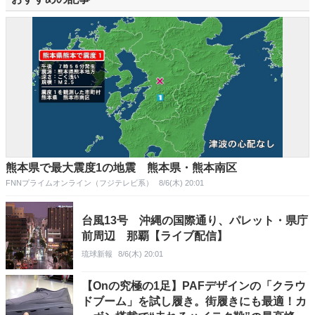
熊本県で最大震度1の地震 熊本県・熊本南区
FNNプライムオンライン（フジテレビ系）
8/6(木) 20:01
台風13号 沖縄の国際通り、パレット・県庁
前周辺 那覇【ライブ配信】
琉球新報
8/6(木) 20:01
【Onの究極の1足】PAFデザインの「クラウ
ドブーム」を試し履き。街履きにも最適！カ