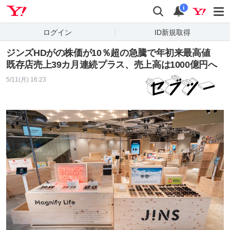
Yahoo! JAPAN
検索
通知
i
ログイン
ID新規取得
ジンズHDがの株価が10％超の急騰で年初来最高値
既存店売上39カ月連続プラス、売上高は1000億円へ
5/11(月) 16:23