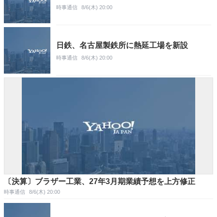
時事通信
8/6(木) 20:00
日鉄、名古屋製鉄所に熱延工場を新設
時事通信
8/6(木) 20:00
〔決算〕ブラザー工業、27年3月期業績予想を上方修正
時事通信
8/6(木) 20:00