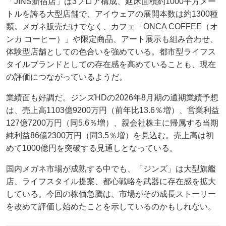
「JINS新宿店」は3フロア構成、延床面積約1000平方メー
トルを誇る大型店舗で、アイウェアの展開本数は約1300種
類。メガネ販売だけでなく、カフェ「ONCA COFFEE（オ
ンカ コーヒー）」や限定商品、アート展示も組み合わせ、
体験型店舗としての色合いを強めている。都市型ライフス
タイルブランドとしての存在感を高めていることも、現在
の評価につながっているようだ。
業績面も好調だ。ジンズHDの2026年8月期の通期業績予想
は、売上高1103億9200万円（前年比13.6％増）、営業利益
127億7200万円（同5.6％増）、親会社株主に帰属する当期
純利益86億2300万円（同3.5％増）を見込む。売上高は初
めて1000億円を突破する見通しとなっている。
国内メガネ市場が成熟する中でも、「ジンズ」は大型旗艦
店、ライフスタイル提案、都心戦略を武器に存在感を拡大
している。今回の株価急騰は、市場がその成長ストーリー
を改めて評価し始めたことを示しているのかもしれない。