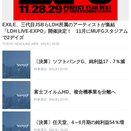
EXILE、三代目JSBらLDH所属のアーティストが集結
「LDH LIVE-EXPO」開催決定！ 11月にMUFGスタジアム
で2デイズ
TOKYO HEADLINE WEB
8/6(木) 20:00
〔決算〕ソフトバンクG、純利益17．7％減
時事通信
8/6(木) 20:00
富士フイルムHD、複合機事業を分離へ
時事通信
8/6(木) 20:00
〔決算〕任天堂、4～6月期の純利益54％増
時事通信
8/6(木) 20:00