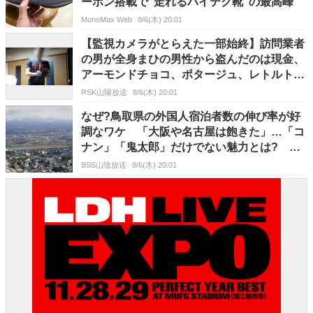
ーボン搭載で“走れるハイテク靴”の最高峰
MonoMax Web
8/6(木) 20:01
【監視カメラがとらえた一部始終】訪問業者
の男が全身まひの男性から盗んだのは現金、
アーモンドチョコ、ポタージュ、レトルトカ
レー、たばこ、ペットボトルのコーヒー…
RSK山陽放送
8/6(木) 20:01
【岡山】
なぜ?鳥取県の外国人宿泊者数の伸び率が好
調なワケ 「大阪や名古屋は飽きた」…「コ
ナン」「鬼太郎」だけでない魅力とは? 空
の玄関口「米子鬼太郎空港」も大きな要因か
BSS山陰放送
8/6(木) 20:01