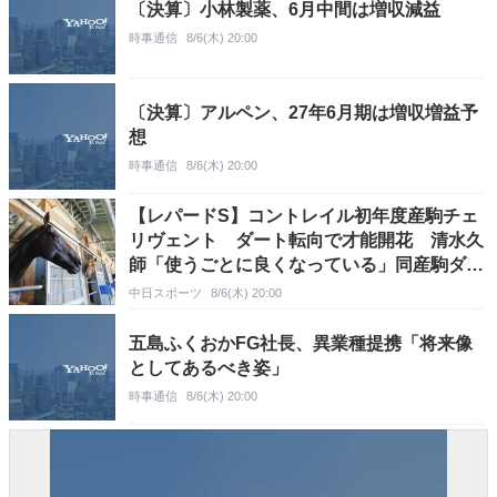
〔決算〕小林製薬、6月中間は増収減益
時事通信
8/6(木) 20:00
〔決算〕アルペン、27年6月期は増収増益予
想
時事通信
8/6(木) 20:00
【レパードS】コントレイル初年度産駒チェ
リヴェント ダート転向で才能開花 清水久
師「使うごとに良くなっている」同産駒ダー
ト重賞初戴冠へ期待高まる
中日スポーツ
8/6(木) 20:00
五島ふくおかFG社長、異業種提携「将来像
としてあるべき姿」
時事通信
8/6(木) 20:00