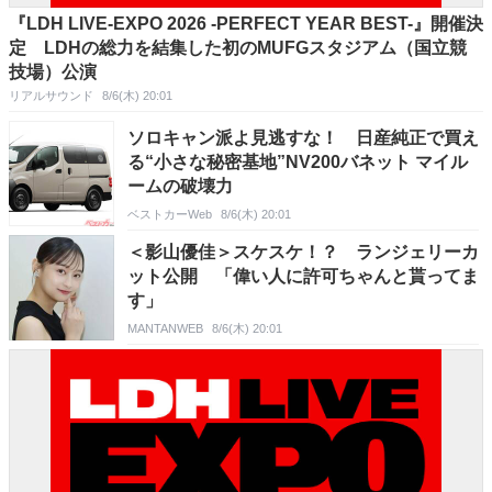
『LDH LIVE-EXPO 2026 -PERFECT YEAR BEST-』開催決
定 LDHの総力を結集した初のMUFGスタジアム（国立競
技場）公演
リアルサウンド
8/6(木) 20:01
ソロキャン派よ見逃すな！ 日産純正で買え
る“小さな秘密基地”NV200バネット マイル
ームの破壊力
ベストカーWeb
8/6(木) 20:01
＜影山優佳＞スケスケ！？ ランジェリーカ
ット公開 「偉い人に許可ちゃんと貰ってま
す」
MANTANWEB
8/6(木) 20:01