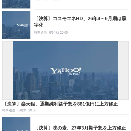
〔決算〕コスモエネHD、26年4～6月期は黒
字化
時事通信
8/6(木) 20:00
〔決算〕楽天銀、通期純利益予想を881億円に上方修正
時事通信
8/6(木) 20:00
〔決算〕味の素、27年3月期予想を上方修正