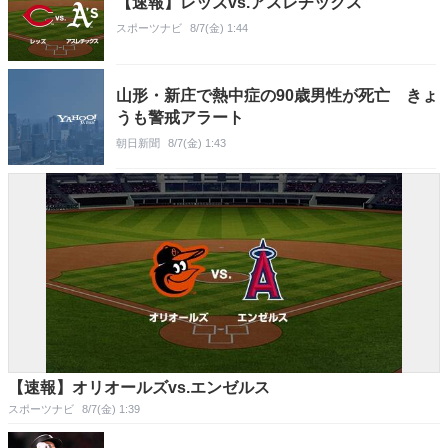
【速報】レッズvs.アスレチックス
スポーツナビ
8/7(金) 1:44
山形・新庄で熱中症の90歳男性が死亡 きょ
うも警戒アラート
朝日新聞
8/7(金) 1:43
【速報】オリオールズvs.エンゼルス
スポーツナビ
8/7(金) 1:39