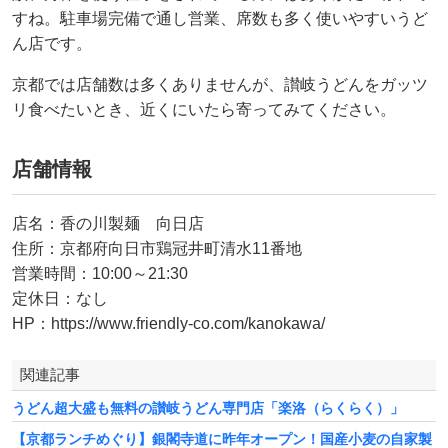
すね。駐車場完備で通し営業、席数も多く使いやすいうど
ん店です。
京都では店舗数は多くありませんが、讃岐うどんをガッツ
リ食べたいとき、近くにいたら寄ってみてください。
店舗情報
店名：香の川製麺 向日店
住所：京都府向日市鶏冠井町清水11番地
営業時間：10:00～21:30
定休日：なし
HP：https://www.friendly-co.com/kanokawa/
関連記事
うどん超大盛も無料の讃岐うどん専門店「楽洛（らくらく）」
【京都ランチめぐり】銀閣寺道に昨年オープン！国産小麦の自家製