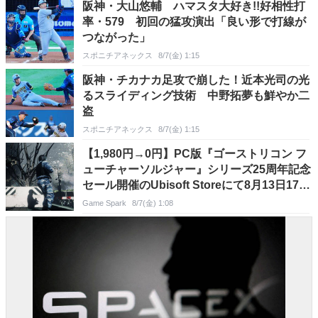
阪神・大山悠輔 ハマスタ大好き!!好相性打
率・579 初回の猛攻演出「良い形で打線が
つながった」
スポニチアネックス
8/7(金) 1:15
阪神・チカナカ足攻で崩した！近本光司の光
るスライディング技術 中野拓夢も鮮やか二
盗
スポニチアネックス
8/7(金) 1:15
【1,980円→0円】PC版『ゴーストリコン フ
ューチャーソルジャー』シリーズ25周年記念
セール開催のUbisoft Storeにて8月13日17時
まで無料配布
Game Spark
8/7(金) 1:08