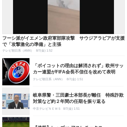
フーシ派がイエメン政府軍部隊攻撃 サウジアラビアが支援
で「攻撃激化の準備」と主張
テレビ朝日系（ANN）
8/7(金) 1:52
「ボイコットの理由は解消されず」欧州サッ
カー連盟がFIFA会長不信任を改めて表明
テレビ朝日系（ANN）
8/7(金) 1:51
岐阜県警・三田豪士本部長が離任 特殊詐欺
対策など約２年間の任期を振り返る
中京テレビＮＥＷＳ
8/7(金) 1:51