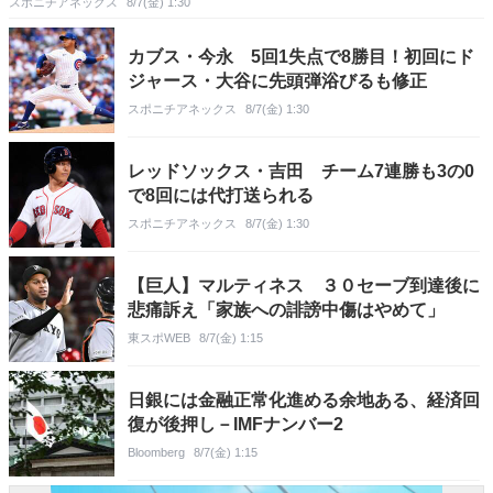
スポニチアネックス
8/7(金) 1:30
カブス・今永 5回1失点で8勝目！初回にド
ジャース・大谷に先頭弾浴びるも修正
スポニチアネックス
8/7(金) 1:30
レッドソックス・吉田 チーム7連勝も3の0
で8回には代打送られる
スポニチアネックス
8/7(金) 1:30
【巨人】マルティネス ３０セーブ到達後に
悲痛訴え「家族への誹謗中傷はやめて」
東スポWEB
8/7(金) 1:15
日銀には金融正常化進める余地ある、経済回
復が後押し－IMFナンバー2
Bloomberg
8/7(金) 1:15