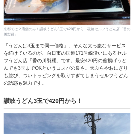
京都では２店舗のみ！讃岐うどん3玉で420円から 破格セルフうどん店「香の
川製麺」
「うどんは3玉まで同一価格」。そんな太っ腹なサービス
を続けているのが、向日市の国道171号線沿いにあるセル
フうどん店「香の川製麺」です。最安420円の釜揚げうど
んでも3玉までOKというコスパの良さ。天ぷらやおにぎり
も並び、ついトッピングを取りすぎてしまうセルフうどん
の誘惑も魅力です。
讃岐うどん3玉で420円から！