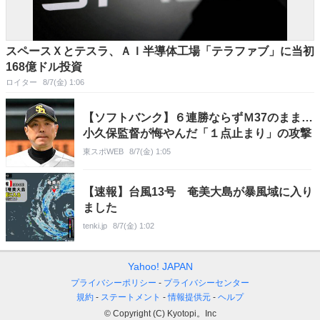
スペースＸとテスラ、ＡＩ半導体工場「テラファブ」に当初
168億ドル投資
ロイター
8/7(金) 1:06
【ソフトバンク】６連勝ならずＭ37のまま…
小久保監督が悔やんだ「１点止まり」の攻撃
東スポWEB
8/7(金) 1:05
【速報】台風13号 奄美大島が暴風域に入り
ました
tenki.jp
8/7(金) 1:02
Yahoo! JAPAN
プライバシーポリシー
プライバシーセンター
規約
ステートメント
情報提供元
ヘルプ
© Copyright (C) Kyotopi。Inc