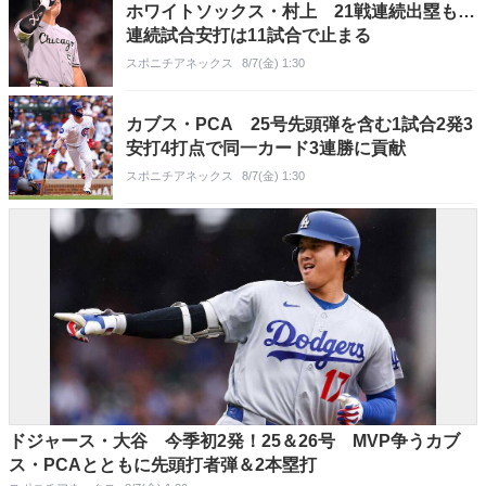
ホワイトソックス・村上 21戦連続出塁も…
連続試合安打は11試合で止まる
スポニチアネックス
8/7(金) 1:30
カブス・PCA 25号先頭弾を含む1試合2発3
安打4打点で同一カード3連勝に貢献
スポニチアネックス
8/7(金) 1:30
ドジャース・大谷 今季初2発！25＆26号 MVP争うカブ
ス・PCAとともに先頭打者弾＆2本塁打