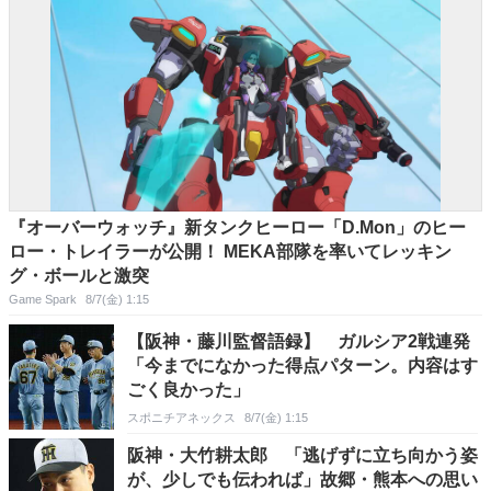
『オーバーウォッチ』新タンクヒーロー「D.Mon」のヒー
ロー・トレイラーが公開！ MEKA部隊を率いてレッキン
グ・ボールと激突
Game Spark
8/7(金) 1:15
【阪神・藤川監督語録】 ガルシア2戦連発
「今までになかった得点パターン。内容はす
ごく良かった」
スポニチアネックス
8/7(金) 1:15
阪神・大竹耕太郎 「逃げずに立ち向かう姿
が、少しでも伝われば」故郷・熊本への思い