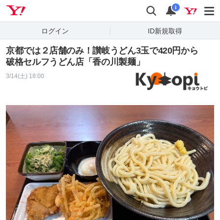
Yahoo! JAPAN
検索
通知
i
ログイン
ID新規取得
京都では２店舗のみ！讃岐うどん3玉で420円から
破格セルフうどん店「香の川製麺」
3/14(土) 18:00