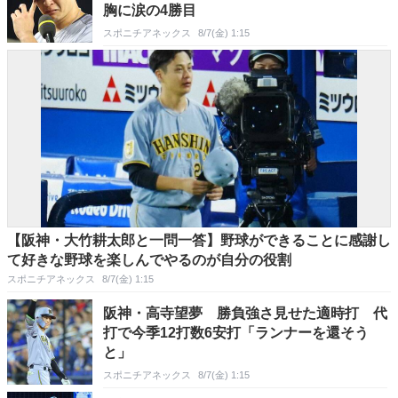
胸に涙の4勝目
スポニチアネックス
8/7(金) 1:15
【阪神・大竹耕太郎と一問一答】野球ができることに感謝し
て好きな野球を楽しんでやるのが自分の役割
スポニチアネックス
8/7(金) 1:15
阪神・高寺望夢 勝負強さ見せた適時打 代
打で今季12打数6安打「ランナーを還そう
と」
スポニチアネックス
8/7(金) 1:15