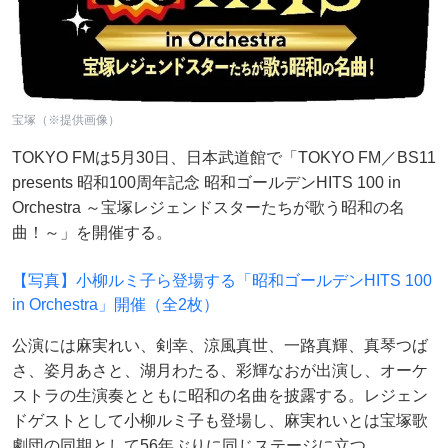
宝塚（※提供画像）
TOKYO FMは5月30日、日本武道館で「TOKYO FM／BS11
presents 昭和100周年記念 昭和ゴールデンHITS 100 in
Orchestra ～宝塚レジェンドスターたちが歌う昭和の名
曲！～」を開催する。
【写真】小柳ルミ子ら登場する「昭和ゴールデンHITS 100
in Orchestra」開催（全2枚）
公演には麻実れい、剣幸、涼風真世、一路真輝、真琴つば
さ、姿月あさと、湖月わたる、彩輝なおが出演し、オーケ
ストラの生演奏とともに昭和の名曲を披露する。レジェン
ドゲストとして小柳ルミ子も登場し、麻実れいとは宝塚歌
劇団の同期として56年ぶりに同じステージに立つ。