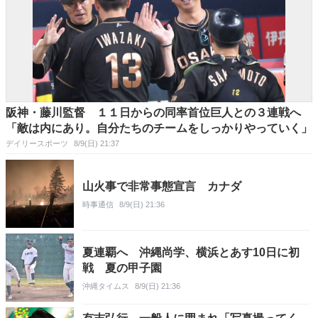
阪神・藤川監督 １１日からの同率首位巨人との３連戦へ
「敵は内にあり。自分たちのチームをしっかりやっていく」
デイリースポーツ
8/9(日) 21:37
山火事で非常事態宣言 カナダ
時事通信
8/9(日) 21:36
夏連覇へ 沖縄尚学、横浜とあす10日に初
戦 夏の甲子園
沖縄タイムス
8/9(日) 21:36