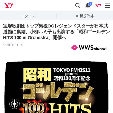
Yahoo! JAPAN
検索
通知
i
ログイン
ID新規取得
宝塚歌劇団トップ男役OGレジェンドスターが日本武
道館に集結、小柳ルミ子も出演する「昭和ゴールデン
HITS 100 in Orchestra」開催へ
4/26(日) 11:15