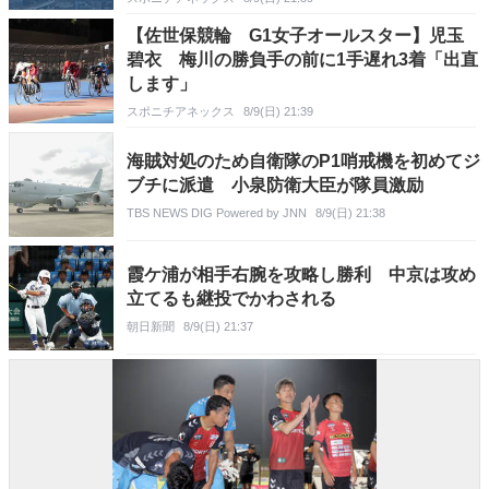
【佐世保競輪 G1女子オールスター】児玉
碧衣 梅川の勝負手の前に1手遅れ3着「出直
します」
スポニチアネックス
8/9(日) 21:39
海賊対処のため自衛隊のP1哨戒機を初めてジ
ブチに派遣 小泉防衛大臣が隊員激励
TBS NEWS DIG Powered by JNN
8/9(日) 21:38
霞ケ浦が相手右腕を攻略し勝利 中京は攻め
立てるも継投でかわされる
朝日新聞
8/9(日) 21:37