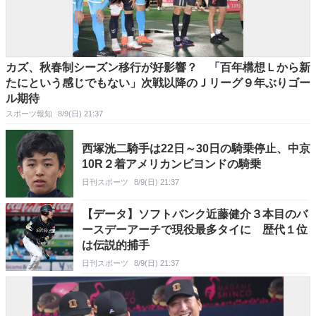
カズ、秋春制シーズン移行が好影響？ 「百年構想Ｌから新
たにという感じでもない」次戦以降のＪリーグ９年ぶりゴー
ル期待
スポーツ報知
8/9(日) 21:37
西塚洸二騎手は22日～30日の騎乗停止、中京
10R２着アメリカンビヨンドの騎乗
日刊スポーツ
8/9(日) 21:37
【データ】ソフトバンク近藤健介３本目のバ
ースデーアーチで現役最多タイに 歴代１位
は伝説的捕手
日刊スポーツ
8/9(日) 21:37