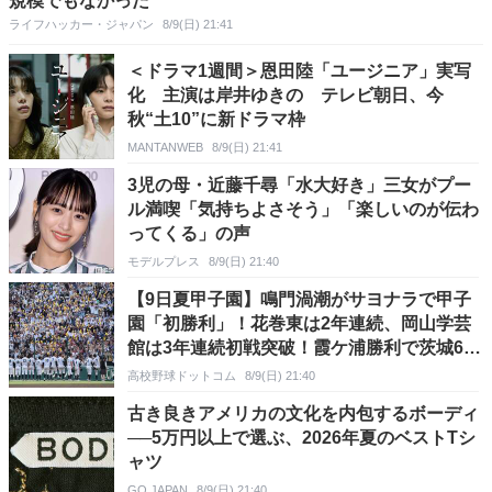
規模でもなかった
ライフハッカー・ジャパン
8/9(日) 21:41
＜ドラマ1週間＞恩田陸「ユージニア」実写
化 主演は岸井ゆきの テレビ朝日、今
秋“土10”に新ドラマ枠
MANTANWEB
8/9(日) 21:41
3児の母・近藤千尋「水大好き」三女がプー
ル満喫「気持ちよさそう」「楽しいのが伝わ
ってくる」の声
モデルプレス
8/9(日) 21:40
【9日夏甲子園】鳴門渦潮がサヨナラで甲子
園「初勝利」！花巻東は2年連続、岡山学芸
館は3年連続初戦突破！霞ケ浦勝利で茨城60
勝！
高校野球ドットコム
8/9(日) 21:40
古き良きアメリカの文化を内包するボーディ
──5万円以上で選ぶ、2026年夏のベストTシ
ャツ
GQ JAPAN
8/9(日) 21:40