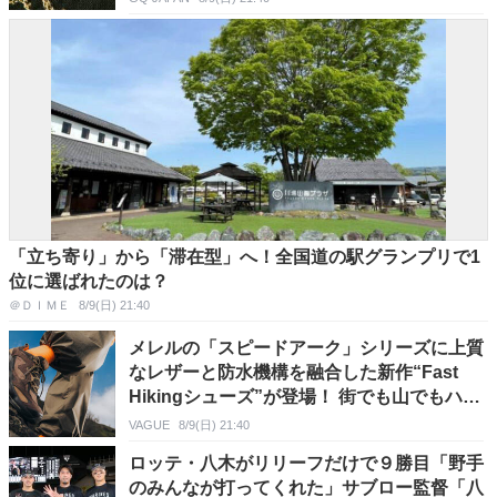
「立ち寄り」から「滞在型」へ！全国道の駅グランプリで1
位に選ばれたのは？
＠ＤＩＭＥ
8/9(日) 21:40
メレルの「スピードアーク」シリーズに上質
なレザーと防水機構を融合した新作“Fast
Hikingシューズ”が登場！ 街でも山でもハマ
る本格派の1足とは
VAGUE
8/9(日) 21:40
ロッテ・八木がリリーフだけで９勝目「野手
のみんなが打ってくれた」サブロー監督「八