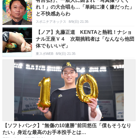
有吉弘行、一般人に囲まれ「写真撮ってく
れ！」の大合唱も…「単純に凄く嫌だった」
と不快感あらわ
スポニチアネックス
8/9(日) 21:35
【ノア】丸藤正道 KENTAと熱戦！ナショ
ナル王座Ｖ４ 次期挑戦者は「なんなら他団
体でもいいぞ」
東スポWEB
8/9(日) 21:35
【ソフトバンク】“無傷の10連勝”前田悠伍「僕もそうなり
たい」身近な最高のお手本投手とは…