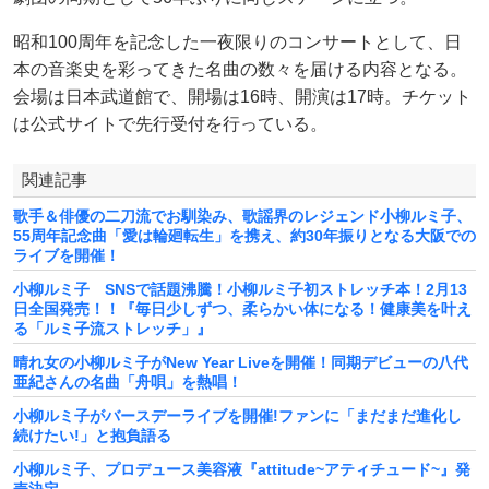
昭和100周年を記念した一夜限りのコンサートとして、日
本の音楽史を彩ってきた名曲の数々を届ける内容となる。
会場は日本武道館で、開場は16時、開演は17時。チケット
は公式サイトで先行受付を行っている。
関連記事
歌手＆俳優の二刀流でお馴染み、歌謡界のレジェンド小柳ルミ子、
55周年記念曲「愛は輪廻転生」を携え、約30年振りとなる大阪での
ライブを開催！
小柳ルミ子 SNSで話題沸騰！⼩柳ルミ⼦初ストレッチ本！2⽉13
⽇全国発売！！『毎⽇少しずつ、柔らかい体になる！健康美を叶え
る「ルミ⼦流ストレッチ」』
晴れ女の小柳ルミ子がNew Year Liveを開催！同期デビューの八代
亜紀さんの名曲「舟唄」を熱唱！
小柳ルミ子がバースデーライブを開催!ファンに「まだまだ進化し
続けたい!」と抱負語る
小柳ルミ子、プロデュース美容液『attitude~アティチュード~』発