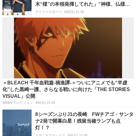
木“様”の本領発揮してれた」“神様、仏様、
八木様”には「光栄です」
デイリースポーツ
8/9(日) 21:39
＜BLEACH 千年血戦篇-禍進譚-＞ついにアニメでも“半虚
化”した黒崎一護、さらなる戦いに向けた「THE STORIES
VISUAL」公開
WEBザテレビジョン
8/9(日) 21:39
8シーズンぶりJ1の長崎 FWチアゴ・サンタ
ナ2発で開幕白星！残留当確ランプも点
灯！？
スポニチアネックス
8/9(日) 21:39