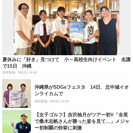
夏休みに「好き」見つけて 小～高校生向けイベント 名護
で15日 沖縄
琉球新報
8/9(日) 14:40
沖縄県がSDGsフェスタ 14日、北中城イオ
ンライカムで
琉球新報
8/9(日) 14:40
【女子ゴルフ】吉沢柚月がツアー初V「全英
で桑木志帆さんが勝った姿を見て…」メジャ
ー初制覇の快挙に刺激