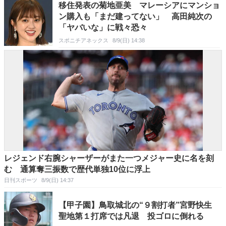
移住発表の菊地亜美 マレーシアにマンショ
ン購入も「まだ建ってない」 高田純次の
「ヤバいな」に戦々恐々
スポニチアネックス
8/9(日) 14:38
レジェンド右腕シャーザーがまた一つメジャー史に名を刻
む 通算奪三振数で歴代単独10位に浮上
日刊スポーツ
8/9(日) 14:37
【甲子園】鳥取城北の“９割打者”宮野快生
聖地第１打席では凡退 投ゴロに倒れる