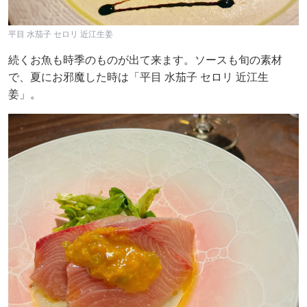
平目 水茄子 セロリ 近江生姜
続くお魚も時季のものが出て来ます。ソースも旬の素材
で、夏にお邪魔した時は「平目 水茄子 セロリ 近江生
姜」。