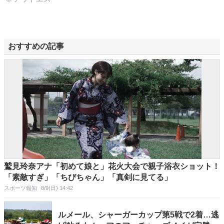
おすすめの記事
鷲見玲奈アナ「初めて娘と」花火大会で親子浴衣ショット！
「素敵すぎ」「ちびちゃん」「真剣に見てる」
スポーツ報知
8/9(日) 14:42
ルメール、シャーガーカップ第5戦で2着…逃