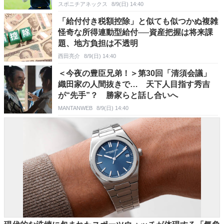
スポニチアネックス
8/9(日) 14:40
「給付付き税額控除」と似ても似つかぬ複雑
怪奇な所得連動型給付──資産把握は将来課
題、地方負担は不透明
西田亮介
8/9(日) 14:40
＜今夜の豊臣兄弟！＞第30回「清須会議」
織田家の人間抜きで… 天下人目指す秀吉
が“先手”？ 勝家らと話し合いへ
MANTANWEB
8/9(日) 14:40