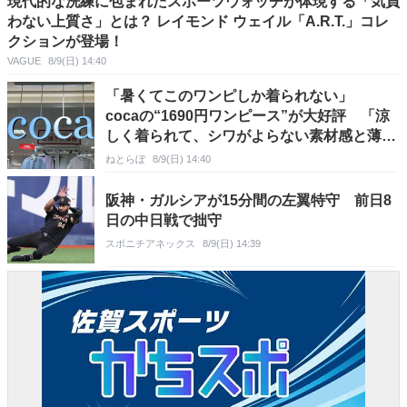
現代的な洗練に包まれたスポーツウォッチが体現する「気負
わない上質さ」とは？ レイモンド ウェイル「A.R.T.」コレ
クションが登場！
VAGUE
8/9(日) 14:40
「暑くてこのワンピしか着られない」
cocaの“1690円ワンピース”が大好評 「涼
しく着られて、シワがよらない素材感と薄さ
も◎」「大好きすぎて色違いも購入」
ねとらぼ
8/9(日) 14:40
阪神・ガルシアが15分間の左翼特守 前日8
日の中日戦で拙守
スポニチアネックス
8/9(日) 14:39