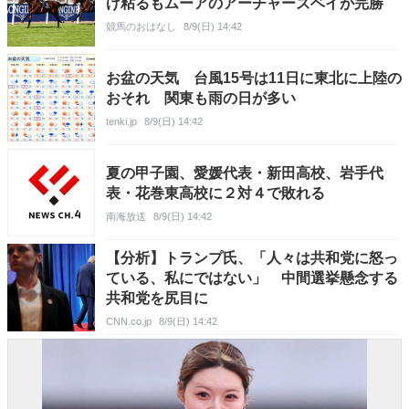
げ粘るもムーアのアーチャーズベイが完勝
競馬のおはなし
8/9(日) 14:42
お盆の天気 台風15号は11日に東北に上陸の
おそれ 関東も雨の日が多い
tenki.jp
8/9(日) 14:42
夏の甲子園、愛媛代表・新田高校、岩手代
表・花巻東高校に２対４で敗れる
南海放送
8/9(日) 14:42
【分析】トランプ氏、「人々は共和党に怒っ
ている、私にではない」 中間選挙懸念する
共和党を尻目に
CNN.co.jp
8/9(日) 14:42