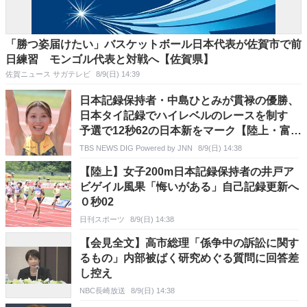
「勝つ姿届けたい」バスケットボール日本代表が佐賀市で前
日練習 モンゴル代表と対戦へ【佐賀県】
佐賀ニュース サガテレビ
8/9(日) 14:39
日本記録保持者・中島ひとみが貫禄の優勝、
日本タイ記録でハイレベルのレースを制す
予選で12秒62の日本新をマーク【陸上・富士
北麓ワールドトライアル】
TBS NEWS DIG Powered by JNN
8/9(日) 14:38
【陸上】女子200m日本記録保持者の井戸ア
ビゲイル風果「悔いがある」自己記録更新へ
０秒02
日刊スポーツ
8/9(日) 14:38
【会見全文】高市総理「係争中の訴訟に関す
るもの」内部被ばく研究めぐる質問に回答差
し控え
NBC長崎放送
8/9(日) 14:38