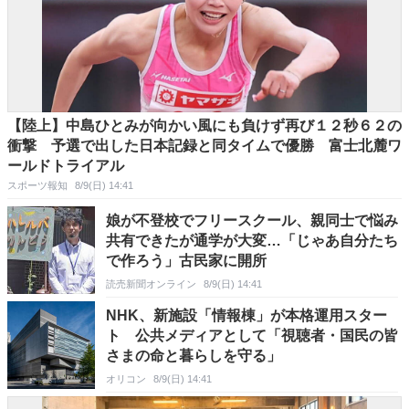
【陸上】中島ひとみが向かい風にも負けず再び１２秒６２の
衝撃 予選で出した日本記録と同タイムで優勝 富士北麓ワ
ールドトライアル
スポーツ報知
8/9(日) 14:41
娘が不登校でフリースクール、親同士で悩み
共有できたが通学が大変…「じゃあ自分たち
で作ろう」古民家に開所
読売新聞オンライン
8/9(日) 14:41
NHK、新施設「情報棟」が本格運用スター
ト 公共メディアとして「視聴者・国民の皆
さまの命と暮らしを守る」
オリコン
8/9(日) 14:41