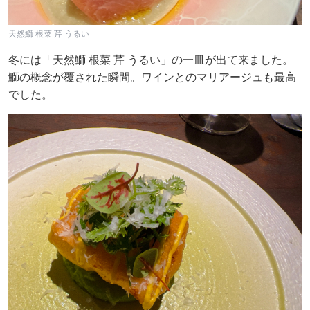
天然鰤 根菜 芹 うるい
冬には「天然鰤 根菜 芹 うるい」の一皿が出て来ました。
鰤の概念が覆された瞬間。ワインとのマリアージュも最高
でした。