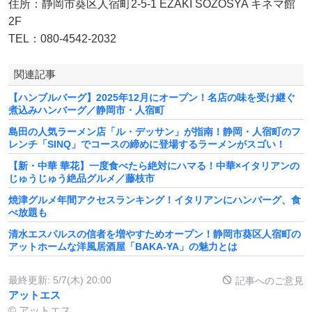
住所：静岡市葵区人宿町2-5-1 EZAKI SOZOSYA キネマ館
2F
TEL：080-4542-2032
関連記事
【ハンブルバーグ】2025年12月にオープン！名店の味を受け継ぐ
煮込みハンバーグ／静岡市・人宿町
島田の人気ラーメン店「ル・デッサン」が指南！静岡・人宿町のフ
レンチ「SINQ」でコースの締めに登場するラーメンがスゴい！
【新・中華 華花】一度食べたら絶対にハマる！中華×イタリアンの
じゅうじゅう絶品グルメ／藤枝市
焼津グルメ年間アクセスランキング！イタリアンにハンバーグ、食
べ放題も
清水エスパルスの信者を増やすためオープン！静岡市葵区人宿町の
アットホームな洋風居酒屋「BAKA-YA」の魅力とは
最終更新:
5/7(木) 20:00
記事へのご意見
アットエス
© アットエス