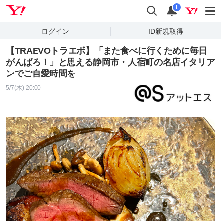
Yahoo! JAPAN
検索
通知
i
ログイン
ID新規取得
【TRAEVOトラエボ】「また食べに行くために毎日
がんばろ！」と思える静岡市・人宿町の名店イタリア
ンでご自愛時間を
5/7(木) 20:00