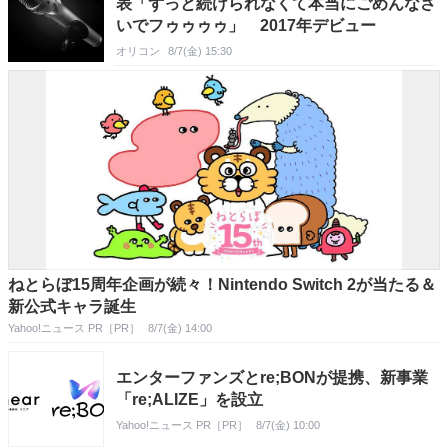
表「ずっと続けられなくて本当にごめんなさ
いでフゥゥゥゥ」 2017年デビュー
オリコン
8/7(金) 15:30
ねとらぼ15周年企画が続々！Nintendo Switch 2が当たる＆
新公式キャラ誕生
Yahoo!ニュース PR［PR］
8/7(金) 14:00
エンターファンズとre;BONが提携、新事業
「re;ALIZE」を設立
Yahoo!ニュース PR［PR］
8/7(金) 10:00