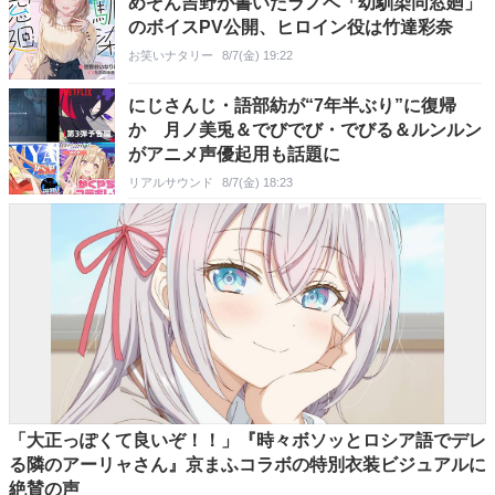
めぞん吉野が書いたラノベ「幼馴染同窓廻」
のボイスPV公開、ヒロイン役は竹達彩奈
お笑いナタリー
8/7(金) 19:22
にじさんじ・語部紡が“7年半ぶり”に復帰
か 月ノ美兎＆でびでび・でびる＆ルンルン
がアニメ声優起用も話題に
リアルサウンド
8/7(金) 18:23
「大正っぽくて良いぞ！！」『時々ボソッとロシア語でデレ
る隣のアーリャさん』京まふコラボの特別衣装ビジュアルに
絶賛の声