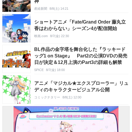
神
産経新聞
8/8(土) 14:21
ショートアニメ「Fate/Grand Order 藤丸立
香はわからない」シーズン4が配信開始
映画.com
8/7(金) 22:30
BL作品の金字塔を舞台化した『ラッキード
ッグ1 on Stage』 Part2の公演DVDの発売
日が決定＆12月上演のPart3の詳細も解禁
SPICE
8/7(金) 18:00
アニメ「マジカル★エクスプローラー」リュ
ディのキャラクタービジュアル公開
コミックナタリー
8/8(土) 12:00