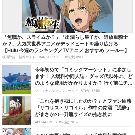
「無職か、スライムか？」「出涸らし皇子か、追放重騎士
か？」人気異世界アニメがデッドヒートを繰り広げる
【Hulu 今週のランキング／TVアニメ おすすめ フールー】
映画評論・情報サイト BANGER！！！
8/8(土) 8:00
今年初めて「コミックマーケット」に参加し
ます！ 入場料や同人誌・グッズ代以外に、ど
のような費用がかかりますか？ 行く前にチェ
ックしておきたい、交通費・食費・暑さ対策
ファイナンシャルフィールド
8/7(金) 17:50
「これを抱き枕にしたのか？」とファン困惑
『リコリス・リコイル』作中の銘酒「泥酔」
がまさかの一升瓶サイズの抱き枕に
ABEMA TIMES
8/7(金) 20:57