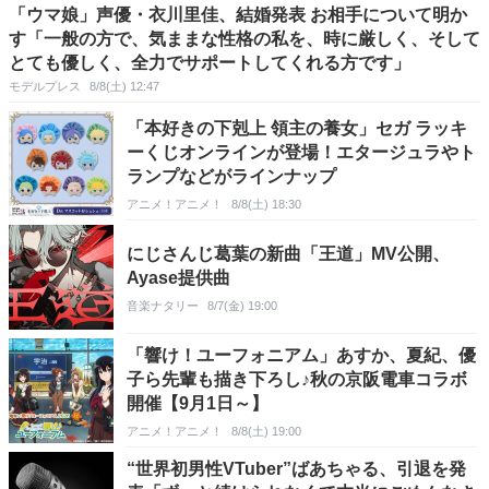
「ウマ娘」声優・衣川里佳、結婚発表 お相手について明か
す「一般の方で、気ままな性格の私を、時に厳しく、そして
とても優しく、全力でサポートしてくれる方です」
モデルプレス
8/8(土) 12:47
「本好きの下剋上 領主の養女」セガ ラッキ
ーくじオンラインが登場！エタージュラやト
ランプなどがラインナップ
アニメ！アニメ！
8/8(土) 18:30
にじさんじ葛葉の新曲「王道」MV公開、
Ayase提供曲
音楽ナタリー
8/7(金) 19:00
「響け！ユーフォニアム」あすか、夏紀、優
子ら先輩も描き下ろし♪秋の京阪電車コラボ
開催【9月1日～】
アニメ！アニメ！
8/8(土) 19:00
“世界初男性VTuber”ばあちゃる、引退を発