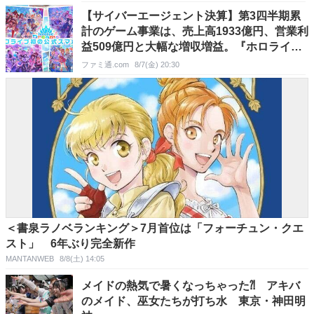
【サイバーエージェント決算】第3四半期累
計のゲーム事業は、売上高1933億円、営業利
益509億円と大幅な増収増益。『ホロライブ
ドリームス』も好スタート
ファミ通.com
8/7(金) 20:30
＜書泉ラノベランキング＞7月首位は「フォーチュン・クエ
スト」 6年ぶり完全新作
MANTANWEB
8/8(土) 14:05
メイドの熱気で暑くなっちゃった⁈ アキバ
のメイド、巫女たちが打ち水 東京・神田明