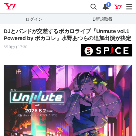
Yahoo! JAPAN
検索
通知
i
ログイン
ID新規取得
DJとバンドが交差するボカロライブ『Unmute vol.1
Powered by ボカコレ』水野あつらの追加出演が決定
6/10(水) 17:30