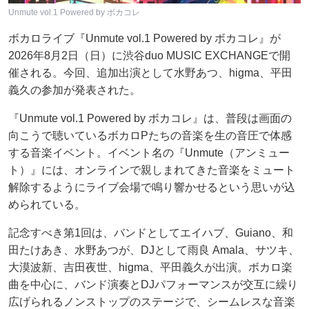
Unmute vol.1 Powered by ボカコレ
ボカロライブ『Unmute vol.1 Powered by ボカコレ』が
2026年8月2日（日）に渋谷duo MUSIC EXCHANGEで開
催される。今回、追加出演として水野あつ、higma、平田
義久の参加が発表された。
『Unmute vol.1 Powered by ボカコレ』は、普段は画面の
向こうで聴いているボカロPたちの音楽を生の音圧で体感
する音楽イベント。イベント名の『Unmute（アンミュー
ト）』には、オンラインで親しまれてきた音楽をミュート
解除するようにライブ会場で鳴り響かせるという思いが込
められている。
記念すべき第1回は、バンドとしてエイハブ、Guiano、和
田たけあき、水野あつが、DJとして雨良 Amala、サツキ、
大漠波新、吉田夜世、higma、平田義久が出演。ボカロ楽
曲を中心に、バンド演奏とDJパフォーマンスが交互に繰り
広げられるノンストップのステージで、シームレスな音楽