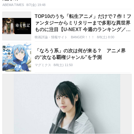
ABEMA TIMES
8/7(金) 19:48
TOP10のうち「転生アニメ」だけで７作！フ
ァンタジーからミリタリーまで多彩な異世界
ものに注目【U-NEXT 今週のランキング／
TVアニメ おすすめ ユーネクスト】
映画評論・情報サイト BANGER！！！
8/8(土) 8:00
「なろう系」の次は何が来る？ アニメ界
の“次なる覇権ジャンル”を予測
マグミクス
8/8(土) 11:50