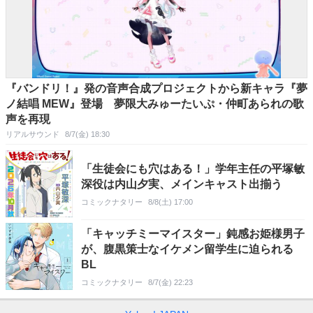
『バンドリ！』発の音声合成プロジェクトから新キャラ『夢
ノ結唱 MEW』登場 夢限大みゅーたいぷ・仲町あられの歌
声を再現
リアルサウンド
8/7(金) 18:30
「生徒会にも穴はある！」学年主任の平塚敏
深役は内山夕実、メインキャスト出揃う
コミックナタリー
8/8(土) 17:00
「キャッチミーマイスター」鈍感お姫様男子
が、腹黒策士なイケメン留学生に迫られる
BL
コミックナタリー
8/7(金) 22:23