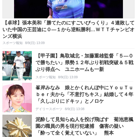
【卓球】張本美和「勝てたのにすごいびっくり」４連敗して
いた中国の王芸迪に０―１から逆転勝利…ＷＴＴチャンピオ
ンズ横浜
スポーツ報知
8/9(日) 13:09
【甲子園】鳥取城北・加藤重雄監督「５―０
で勝ちたい」県勢１２年ぶり初戦突破＆５戦
ぶり得点へ ユニホームも一新
スポーツ報知
8/9(日) 13:09
峯岸みなみ 娘とかくれんぼ中にＹｏｕＴｕ
ｂｅｒ夫から「不意打ちキス」結婚して４年
「久しぶりにドキッ」とノロケ
デイリースポーツ
8/9(日) 13:08
泥酔して見知らぬ人を投げ飛ばす 菊池恵楓
園の職員の男を現行犯逮捕 傷害の疑い
「酔って全く覚えていない」 熊本