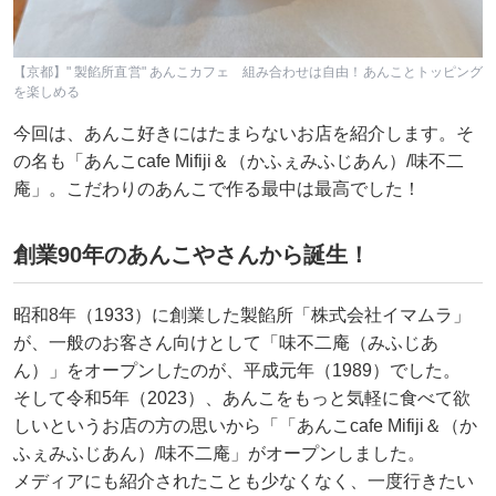
【京都】" 製餡所直営" あんこカフェ 組み合わせは自由！あんことトッピング
を楽しめる
今回は、あんこ好きにはたまらないお店を紹介します。そ
の名も「あんこcafe Mifiji＆（かふぇみふじあん）/味不二
庵」。こだわりのあんこで作る最中は最高でした！
創業90年のあんこやさんから誕生！
昭和8年（1933）に創業した製餡所「株式会社イマムラ」
が、一般のお客さん向けとして「味不二庵（みふじあ
ん）」をオープンしたのが、平成元年（1989）でした。
そして令和5年（2023）、あんこをもっと気軽に食べて欲
しいというお店の方の思いから「「あんこcafe Mifiji＆（か
ふぇみふじあん）/味不二庵」がオープンしました。
メディアにも紹介されたことも少なくなく、一度行きたい