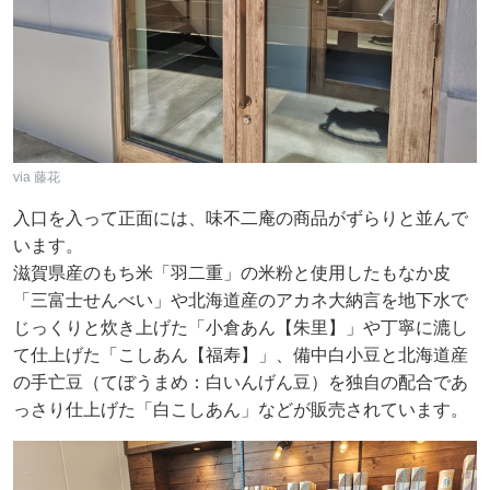
via 藤花
入口を入って正面には、味不二庵の商品がずらりと並んで
います。
滋賀県産のもち米「羽二重」の米粉と使用したもなか皮
「三富士せんべい」や北海道産のアカネ大納言を地下水で
じっくりと炊き上げた「小倉あん【朱里】」や丁寧に漉し
て仕上げた「こしあん【福寿】」、備中白小豆と北海道産
の手亡豆（てぼうまめ：白いんげん豆）を独自の配合であ
っさり仕上げた「白こしあん」などが販売されています。