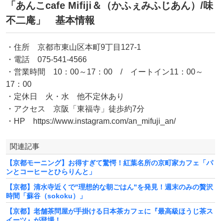
「あんこcafe Mifiji＆（かふぇみふじあん）/味
不二庵」 基本情報
・住所 京都市東山区本町9丁目127-1
・電話 075-541-4566
・営業時間 10：00～17：00 / イートイン11：00～
17：00
・定休日 火・水 他不定休あり
・アクセス 京阪「東福寺」徒歩約7分
・HP https://www.instagram.com/an_mifuji_an/
関連記事
【京都モーニング】お得すぎて驚愕！紅葉名所の京町家カフェ「パ
ンとコーヒーとひらりんと」
【京都】清水寺近くで"理想的な朝ごはん"を発見！週末のみの贅沢
時間「蘇谷（sokoku）」
【京都】老舗茶問屋が手掛ける日本茶カフェに『最高級ほうじ茶ス
イーツ』が登場！