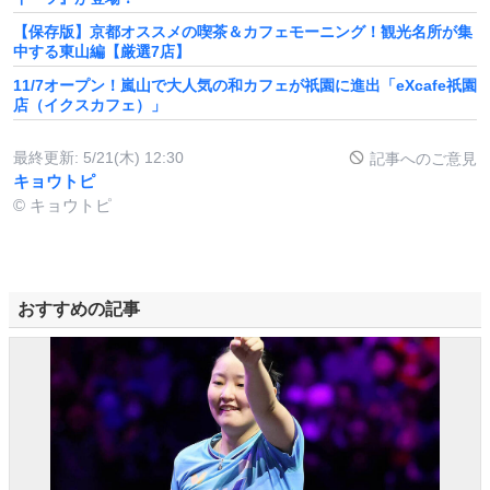
【保存版】京都オススメの喫茶＆カフェモーニング！観光名所が集
中する東山編【厳選7店】
11/7オープン！嵐山で大人気の和カフェが祇園に進出「eXcafe祇園
店（イクスカフェ）」
最終更新:
5/21(木) 12:30
記事へのご意見
キョウトピ
© キョウトピ
おすすめの記事