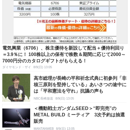
電気興業（6706）、株主優待を新設して配当＋優待利回り
＝3.9％に！ 100株以上の保有で株数＆期間に応じて2000～
7000円分のカタログギフトがもらえる！
ダイヤモンド・ザイ
8/9(日) 13:05
高市総理が長崎の平和祈念式典に初参列「非
核三原則を堅持している」あいさつの途中に
は「平和憲法を守れ」抗議の声も
NBC長崎放送
8/9(日) 13:05
＜機動戦士ガンダムSEED＞“即完売”の
METAL BUILD ミーティア 3次予約は抽選
販売
MANTANWEB
8/9(日) 13:05