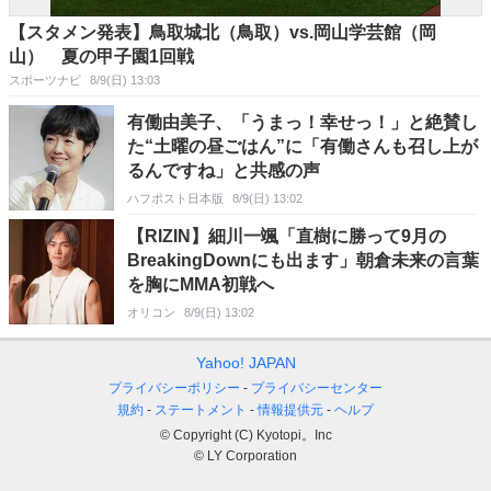
【スタメン発表】鳥取城北（鳥取）vs.岡山学芸館（岡
山） 夏の甲子園1回戦
スポーツナビ
8/9(日) 13:03
有働由美子、「うまっ！幸せっ！」と絶賛し
た“土曜の昼ごはん”に「有働さんも召し上が
るんですね」と共感の声
ハフポスト日本版
8/9(日) 13:02
【RIZIN】細川一颯「直樹に勝って9月の
BreakingDownにも出ます」朝倉未来の言葉
を胸にMMA初戦へ
オリコン
8/9(日) 13:02
Yahoo! JAPAN
プライバシーポリシー
プライバシーセンター
規約
ステートメント
情報提供元
ヘルプ
© Copyright (C) Kyotopi。Inc
© LY Corporation