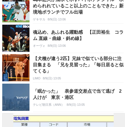
められれていること以上のこともできた」新
境地ボランチでフル出場
ゲキサカ
8/9(日) 13:06
魂込め、あふれる躍動感 【正田裕生 コラ
ム 直線・曲線・斜め線】
オーヴォ
8/9(日) 13:06
【犬種が違う2匹】兄妹で似ている部分に注
目集まる 「兄を見習った」「毎日居ると似
てくる」
LIMO
8/9(日) 13:05
「眠かった」 表参道交差点で当て逃げ 2
人けが 東京・港区
テレビ朝日系（ANN）
8/9(日) 13:05