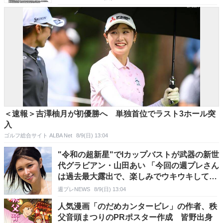
＜速報＞吉澤柚月が初優勝へ 単独首位でラスト3ホール突
入
ゴルフ総合サイト ALBA Net
8/9(日) 13:04
"令和の超新星"でIカップバストが武器の新世
代グラビアン・山田あい 「今回の週プレさん
は過去最大露出で、楽しみでウキウキしてい
ました」
週プレNEWS
8/9(日) 13:04
人気漫画「のだめカンタービレ」の作者、秩
父音頭まつりのPRポスター作成 皆野出身