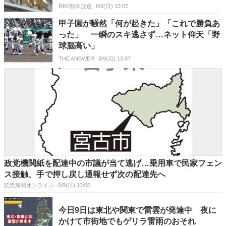
RKK熊本放送
8/9(日) 13:07
甲子園が騒然「何が起きた」「これで勝負あ
った」 一瞬のスキ逃さず…ネット仰天「野
球脳高い」
THE ANSWER
8/9(日) 13:07
政党機関紙を配達中の市議が当て逃げ…乗用車で民家フェン
ス接触、手で押し戻し通報せず次の配達先へ
読売新聞オンライン
8/9(日) 13:06
今日9日は東北や関東で雷雲が発達中 夜に
かけて市街地でもゲリラ雷雨のおそれ