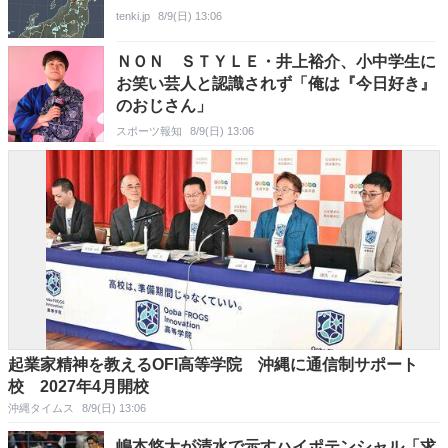
tenki.jp
8/9(日) 13:06
ＮＯＮ ＳＴＹＬＥ・井上裕介、小中学生に
お笑い芸人と認識されず「俺は『今日好き』
のおじさん」
スポーツ報知
8/9(日) 13:06
起業家精神を教えるOFI高等学院 沖縄に通信制サポート
校 2027年4月開校
沖縄タイムス
8/9(日) 13:06
嶋本悠大が清水で示すハイポテンシャル「求