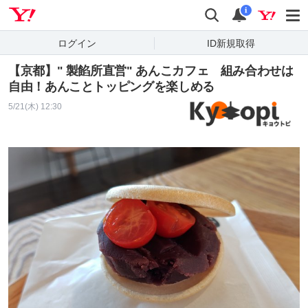
Yahoo! JAPAN
検索
通知
i
ログイン
ID新規取得
【京都】" 製餡所直営" あんこカフェ 組み合わせは
自由！あんことトッピングを楽しめる
5/21(木) 12:30