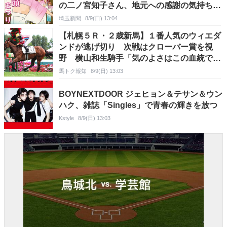
の二ノ宮知子さん、地元への感謝の気持ち込
め描き下ろす「すてきな夏の思い出になれば
埼玉新聞
8/9(日) 13:04
幸い」 今年は14日に開催
【札幌５Ｒ・２歳新馬】１番人気のウィエダ
ンドが逃げ切り 次戦はクローバー賞を視
野 横山和生騎手「気のよさはこの血統です
ね」
馬トク報知
8/9(日) 13:03
BOYNEXTDOOR ジェヒョン＆テサン＆ウン
ハク、雑誌「Singles」で青春の輝きを放つ
Kstyle
8/9(日) 13:03