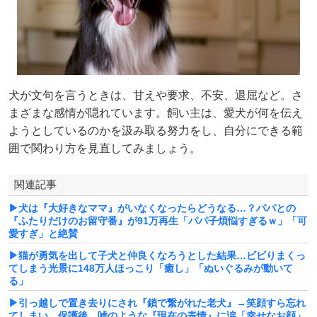
犬が文句を言うときは、甘えや要求、不安、退屈など。さ
まざまな感情が隠れています。飼い主は、愛犬が何を伝え
ようとしているのかを汲み取る努力をし、自分にできる範
囲で関わり方を見直してみましょう。
関連記事
▶犬は『大好きなママ』がいなくなったらどうなる…？パパとの
『ふたりだけのお留守番』が91万再生「パパ子煩悩すぎるｗ」「可
愛すぎ」と絶賛
▶猫が勇気を出して子犬と仲良くなろうとした結果…ビビりまくっ
てしまう光景に148万人ほっこり「癒し」「ぬいぐるみが動いて
る」
▶引っ越しで置き去りにされ『鎖で繋がれた老犬』→笑顔すら忘れ
てしまい…保護後、嘘のような『現在の表情』に涙「幸せなお顔」