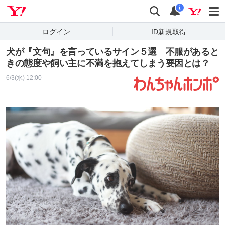
Yahoo! JAPAN
検索
通知
i
ログイン
ID新規取得
犬が『文句』を言っているサイン５選 不服があると
きの態度や飼い主に不満を抱えてしまう要因とは？
6/3(水) 12:00