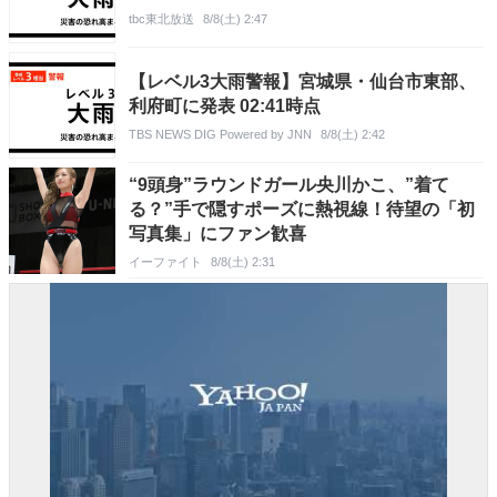
tbc東北放送
8/8(土) 2:47
【レベル3大雨警報】宮城県・仙台市東部、
利府町に発表 02:41時点
TBS NEWS DIG Powered by JNN
8/8(土) 2:42
“9頭身”ラウンドガール央川かこ、”着て
る？”手で隠すポーズに熱視線！待望の「初
写真集」にファン歓喜
イーファイト
8/8(土) 2:31