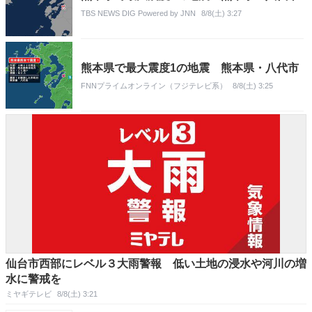
TBS NEWS DIG Powered by JNN
8/8(土) 3:27
熊本県で最大震度1の地震 熊本県・八代市
FNNプライムオンライン（フジテレビ系）
8/8(土) 3:25
仙台市西部にレベル３大雨警報 低い土地の浸水や河川の増
水に警戒を
ミヤギテレビ
8/8(土) 3:21