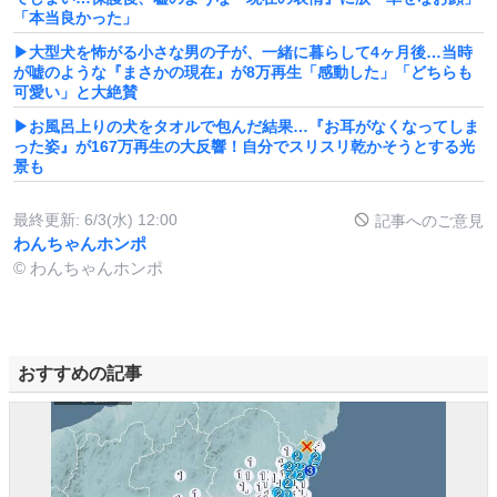
「本当良かった」
▶大型犬を怖がる小さな男の子が、一緒に暮らして4ヶ月後…当時
が嘘のような『まさかの現在』が8万再生「感動した」「どちらも
可愛い」と大絶賛
▶お風呂上りの犬をタオルで包んだ結果…『お耳がなくなってしま
った姿』が167万再生の大反響！自分でスリスリ乾かそうとする光
景も
最終更新:
6/3(水) 12:00
記事へのご意見
わんちゃんホンポ
© わんちゃんホンポ
おすすめの記事