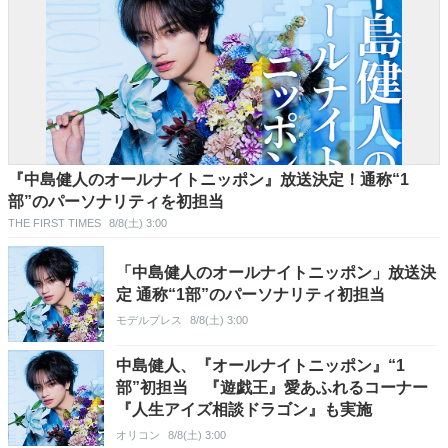
『中島健人のオールナイトニッポン』放送決定！通称“1
部”のパーソナリティを初担当
THE FIRST TIMES
8/8(土) 3:00
「中島健人のオールナイトニッポン」放送決
定 通称“1部”のパーソナリティ初担当
モデルプレス
8/8(土) 3:00
中島健人、『オールナイトニッポン』“1
部”初担当 『遊戯王』愛あふれるコーナー
『人生アイズ相談ドラゴン』も実施
オリコン
8/8(土) 3:00