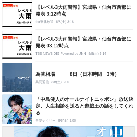
【レベル3大雨警報】宮城県・仙台市西部に
発表 3:12時点
tbc東北放送
8/8(土) 3:16
【レベル3大雨警報】宮城県・仙台市西部に
発表 03:12時点
TBS NEWS DIG Powered by JNN
8/8(土) 3:14
為替相場 8日（日本時間 3時）
共同通信
8/8(土) 3:00
「中島健人のオールナイトニッポン」放送決
定、人生相談を送ると遊戯王の話をしてくれ
る
音楽ナタリー
8/8(土) 3:00