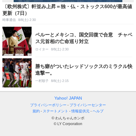
〔欧州株式〕軒並み上昇＝独・仏・ストックス600が最高値
更新（7日）
時事通信
8/8(土) 2:30
ペルーとメキシコ、国交回復で合意 チャベ
ス元首相の亡命巡り対立
ロイター
8/8(土) 2:30
勝ち癖がついたレッドソックスのミラクル快
進撃ー。
一村順子
8/8(土) 2:15
Yahoo! JAPAN
プライバシーポリシー
プライバシーセンター
規約
ステートメント
情報提供元
ヘルプ
© わんちゃんホンポ
© LY Corporation