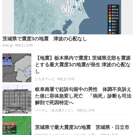
茨城県で震度3の地震 津波の心配なし
tenki.jp
8/8(土) 3:48
【地震】栃木県内で震度1 茨城県北部を震源
とする最大震度3の地震が発生 津波の心配な
し
とちぎテレビ
8/8(土) 3:47
岐阜南署で起訴勾留中の男性 体調不良訴え
た後に容体急変し死亡 「病死」診断も司法
解剖で死因特定へ
メ〜テレ（名古屋テレビ）
8/8(土) 3:45
茨城県で最大震度3の地震 茨城県・日立市
FNNプライムオンライン（フジテレビ系）
8/8(土) 3:43