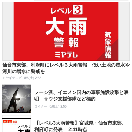
仙台市東部、利府町にレベル３大雨警報 低い土地の浸水や
河川の増水に警戒を
ミヤギテレビ
8/8(土) 2:58
フーシ派、イエメン国内の軍事施設攻撃と表
明 サウジ支援部隊など標的
ロイター
8/8(土) 2:55
【レベル3大雨警報】宮城県・仙台市東部、
利府町に発表 2:41時点