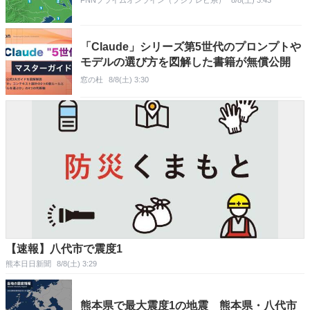
「Claude」シリーズ第5世代のプロンプトや
モデルの選び方を図解した書籍が無償公開
窓の杜
8/8(土) 3:30
【速報】八代市で震度1
熊本日日新聞
8/8(土) 3:29
熊本県で最大震度1の地震 熊本県・八代市