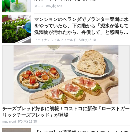
メロス
8/6(木) 5:00
マンションのベランダでプランター菜園に水
をやっていたら、下の階から「泥水が落ちて
洗濯物が汚れたから、弁償して」と怒鳴られ
ました。払う義務はありますか？
ファイナンシャルフィールド
8/5(水) 8:10
チーズブレッド好きに朗報！コストコに新作「ローストガー
リックチーズブレッド」が登場
macaroni
8/6(木) 11:30