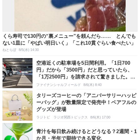
くら寿司で130円の“裏メニュー”を頼んだら…… とんでも
ない1皿に「やばい明日いく」「これ10貫ぐらい食べたい」
ねとらぼ
8/5(水) 14:30
空港近くの駐車場を5日間利用。「1日700
円」だから「3500円」だと思っていたら、
「1万2500円」を請求されて驚きました。
「最大料金」は毎日適用されるわけではない
ファイナンシャルフィールド
8/6(木) 8:40
のでしょうか？
タリーズコーヒーの「アニバーサリーハッピ
ーバッグ」が数量限定で発売中！ベアフルの
グッズが登場
ラジトピ ラジオ関西トピックス
8/6(木) 17:00
青汁を毎日飲み続けるとどうなる？2週間・1
か月・半年で期待できる変化