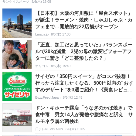
サンケイスポーツ
8/6(木) 16:08
【日本初】大阪の河川敷に「屋台スポット」
が誕生！ラーメン・焼肉・しゃぶしゃぶ・カ
フェまで…開放的な22店舗がオープン
Lmaga.jp
8/6(木) 17:30
「正直、加工だと思っていた」バランスボー
ルで20kg減量 2児の母の激変ビフォーアフ
ターに驚き「どこ整形したの？」
オリコン
8/6(木) 15:40
サイゼの「350円スイーツ」がコスパ抜群！
行ったら注文したくなる、500円以内の“おす
すめデザート”を3選ご紹介！《実食レビュ
ー》
BuzzFeed Japan
8/6(木) 12:45
ドン・キホーテ露店「うなぎのかば焼き」で
食中毒 男女14人が発熱や腹痛など訴え…サ
ルモネラ属の菌検出
日テレNEWS NNN
8/6(木) 19:05