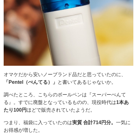
オマケだから安いノーブランド品だと思っていたのに、
「Pentel（ぺんてる）」
と書いてあるじゃないか。
調べたところ、こちらのボールペンは『スーパーぺんて
る』。すでに廃盤となっているものの、現役時代は
1本あ
たり100円
ほどで販売されていたようだ。
つまり、福袋に入っていたのは
実質 合計714円分。
一気に
お得感が増した。