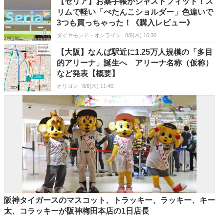
【セリア】お薬手帳がジャストフィット！ス
リムで軽い「ぺたんこショルダー」色違いで
3つも買っちゃった！《購入レビュー》
ダイヤモンド・オンライン
8/6(木) 16:30
【大阪】なんば駅近に1.25万人規模の「多目
的アリーナ」誕生へ アリーナ名称（仮称）
など発表【概要】
オリコン
8/6(木) 11:40
阪神タイガースのマスコット、トラッキー、ラッキー、キー
太、コラッキーが阪神梅田本店の1日店長