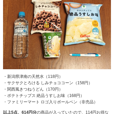
・新潟県津南の天然水（118円）
・サクサクとろける しみチョココーン（158円）
・関西風きつねうどん（170円）
・ポテトチップス 絶品うすしお味（168円）
・ファミリーマート ロゴ入りボールペン（非売品）
以上5点、614円分
の商品が入っていたので、114円お得な