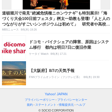
道頓堀川で発見“絶滅危惧種ニホンウナギ”も特別展示!「海
づくり大会100日前フェスタ」桝太一助教も登壇!「人と人の
つながりがすごいシンポジウムは初めて」 研究者や高校生
が立場超え白熱クロストーク!
MBSニュース
8/6(木) 19:26
ドコモ・バイクシェアの障害、原因はシステ
ム移行 都内は明日7日に復旧作業
ケータイ Watch
8/6(木) 17:21
【大阪府】8/7の天気予報
FNNプライムオンライン（フジテレビ系）
8/6(木) 19:30
Yahoo! JAPAN
プライバシーポリシー
プライバシーセンター
規約
ステートメント
情報提供元
ヘルプ
© SOCIO CORPORATION