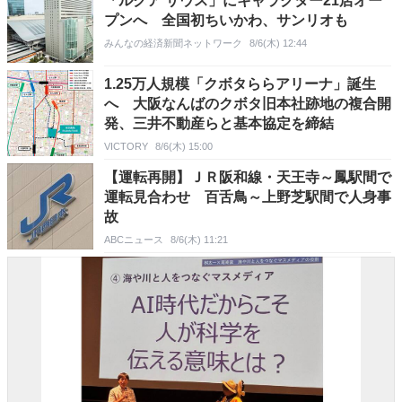
「ルクア サウス」にキャラクター21店オー
プンへ 全国初ちいかわ、サンリオも
みんなの経済新聞ネットワーク
8/6(木) 12:44
1.25万人規模「クボタららアリーナ」誕生
へ 大阪なんばのクボタ旧本社跡地の複合開
発、三井不動産らと基本協定を締結
VICTORY
8/6(木) 15:00
【運転再開】ＪＲ阪和線・天王寺～鳳駅間で
運転見合わせ 百舌鳥～上野芝駅間で人身事
故
ABCニュース
8/6(木) 11:21