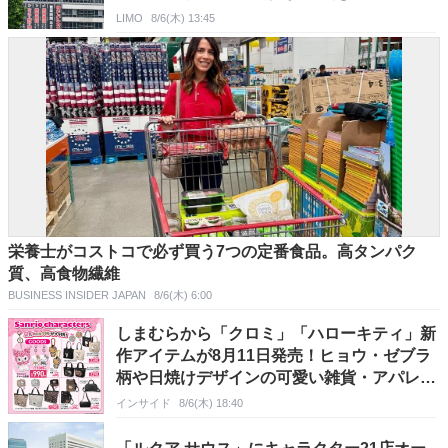
LIMO
8/6(木) 13:45
栄養士がコストコで必ず買う7つの定番食品。高タンパク
質、高食物繊維
BUSINESS INSIDER JAPAN
8/6(木) 6:00
しまむらから「クロミ」「ハローキティ」新
作アイテムが8月11日発売！ヒョウ・ゼブラ
柄や日焼けデザインの可愛い雑貨・アパレル
など多数
インサイド
8/6(木) 18:40