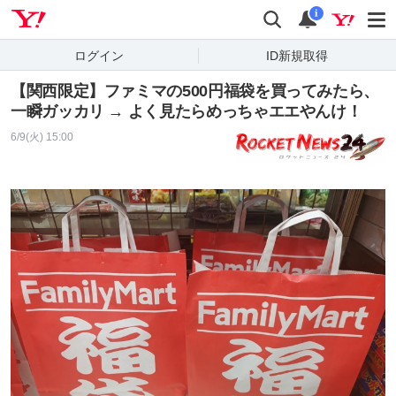
Yahoo! JAPAN
検索
通知
i
ログイン
ID新規取得
【関西限定】ファミマの500円福袋を買ってみたら、
一瞬ガッカリ → よく見たらめっちゃエエやんけ！
6/9(火) 15:00