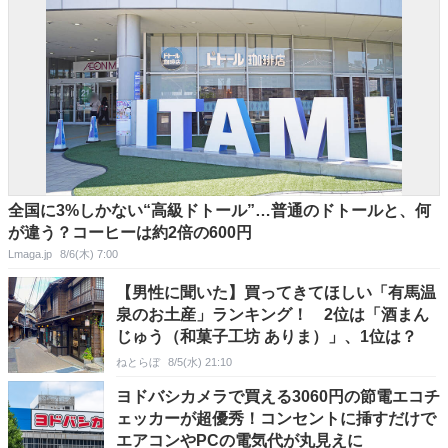
全国に3%しかない“高級ドトール”…普通のドトールと、何
が違う？コーヒーは約2倍の600円
Lmaga.jp
8/6(木) 7:00
【男性に聞いた】買ってきてほしい「有馬温
泉のお土産」ランキング！ 2位は「酒まん
じゅう（和菓子工坊 ありま）」、1位は？
ねとらぼ
8/5(水) 21:10
ヨドバシカメラで買える3060円の節電エコチ
ェッカーが超優秀！コンセントに挿すだけで
エアコンやPCの電気代が丸見えに