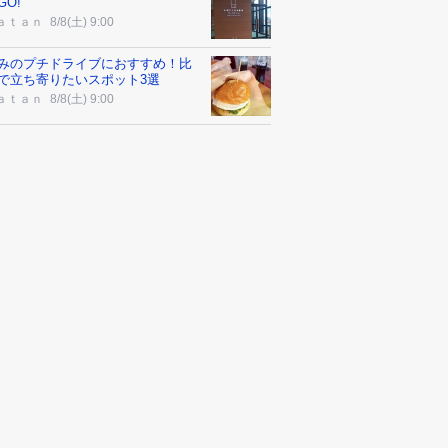
GO!
ａｔａｎ
8/8(土) 9:00
みのプチドライブにおすすめ！比
で立ち寄りたいスポット3選
ａｔａｎ
8/8(土) 9:00