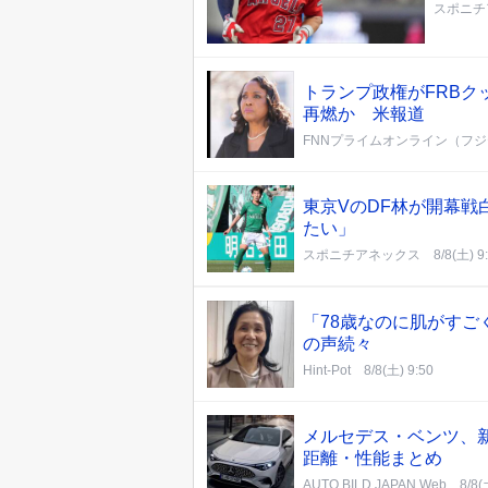
スポニチ
トランプ政権がFRBク
再燃か 米報道
FNNプライムオンライン（フ
東京VのDF林が開幕
たい」
スポニチアネックス
8/8(土) 9
「78歳なのに肌がす
の声続々
Hint-Pot
8/8(土) 9:50
メルセデス・ベンツ、新型CL
距離・性能まとめ
AUTO BILD JAPAN Web
8/8(