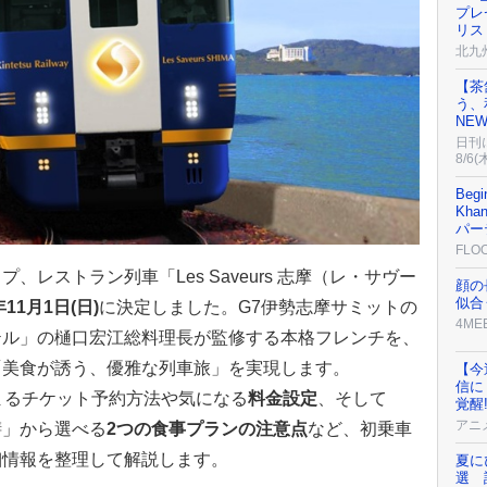
プレ
リス
北九
【茶
う、
NE
日刊
8/6(
Beg
Kh
パー
FLO
レストラン列車「Les Saveurs 志摩（レ・サヴー
顔の
似合
年11月1日(日)
に決定しました。G7伊勢志摩サミットの
4ME
テル」の樋口宏江総料理長が監修する本格フレンチを、
。「美食が誘う、優雅な列車旅」を実現します。
【今
信に
まるチケット予約方法や気になる
料金設定
、そして
覚醒
アニ
膳」から選べる
2つの食事プランの注意点
など、初乗車
細情報を整理して解説します。
夏に
選 