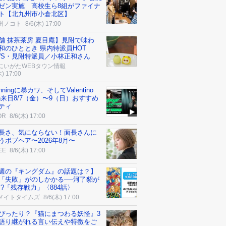
ゼン実施 高校生ら8組がファイナ
ト【北九州市小倉北区】
州ノコト
8/6(木) 17:00
舗 抹茶茶房 夏目庵】見附で味わ
和のひととき 県内特派員HOT
WS・見附特派員／小林正和さん
にいがたWEBタウン情報
木) 17:00
inningに暴カワ、そしてValentino
an来日8/7（金）〜9（日）おすすめ
ティ
OR
8/6(木) 17:00
長さ、気にならない！面長さんに
うボブヘア〜2026年8月〜
EE
8/6(木) 17:00
週の『キングダム』の話題は？】
「失敗」がのしかかる──河了貂が
!?「残存戦力」〈884話〉
メイトタイムズ
8/6(木) 17:00
ぴったり？『猫にまつわる妖怪』3
語り継がれる言い伝えや特徴をご