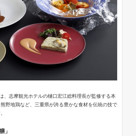
のは、志摩観光ホテルの樋口宏江総料理長が監修する本
、熊野地鶏など、三重県が誇る豊かな食材を伝統の技で
す。
膳」