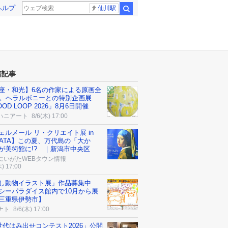
ヘルプ
仙川駅
検索
着記事
座・和光】6名の作家による原画全
点。ヘラルボニーとの特別企画展
OD LOOP 2026」8月6日開催
ハニアート
8/6(木) 17:00
ェルメール リ・クリエイト展 in
IGATA】この夏、万代島の「大か
が美術館に!? ｜新潟市中央区
にいがたWEBタウン情報
木) 17:00
し動物イラスト展」作品募集中
シーパラダイス館内で10月から展
三重県伊勢市】
ナト
8/6(木) 17:00
世代はみ出せコンテスト2026」公開