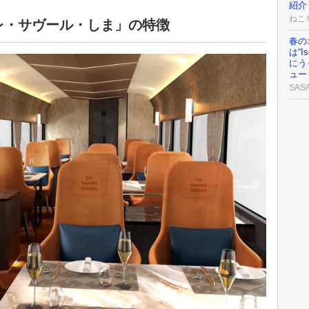
紹介
ねこ
レ・サヴール・しま」の特徴
春の
は“
にう
ュー
SAS