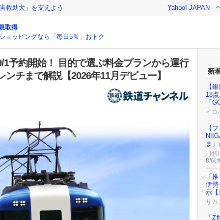
害救助犬」を支えよう
Yahoo! JAPAN
規取得
ショッピングなら「毎日5％」おトク
/1予約開始！ 目的で選ぶ料金プランから運行
新
ンチまで解説【2026年11月デビュー】
【銀
18
「GO
イロ
【フ
NI
ま」
日刊
8/6(
「推
伊勢
示【
サカ
「Z