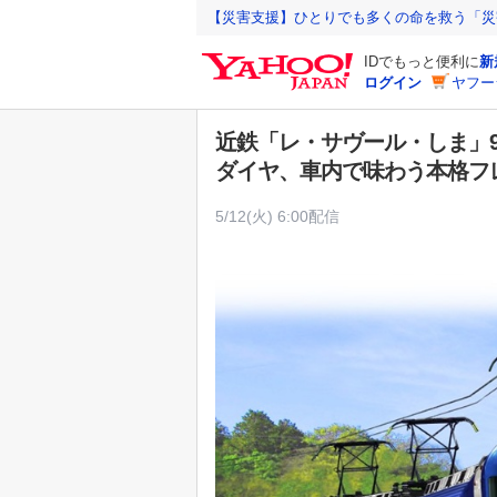
Y
【災害支援】ひとりでも多くの命を救う「災
a
IDでもっと便利に
新
h
ログイン
ヤフー
o
o
近鉄「レ・サヴール・しま」9
!
ダイヤ、車内で味わう本格フレ
J
A
5/12(火) 6:00配信
P
A
N