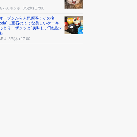
ちゃんホンポ
8/6(木) 17:00
オープンから人気席巻！その名
Isoda”…宝石のような美しいケーキ
っとり！ザクッと"美味しい"絶品シ
も
ARU
8/6(木) 17:00